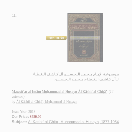
11.
مـوسـوعـة الإمـام مـحـمـد الـحـسـيـن آل كـاشـف الـغـطـاء
لـ
آل كـاشـف الـغـطـاء، مـحـمـد الـحـسـيـن
Mawsū‘at al-Imām Muḥammad al-Ḥusayn Āl Kāshif al-Ghiṭā’
(14
volumes)
by
Āl Kāshif al-Ghiṭā’, Muḥammad al-Ḥusayn
Issue Year: 2018
Our Price:
$480.00
Subject:
Al Kashif al-Ghita, Muhammad al-Husayn, 1877-1954
.