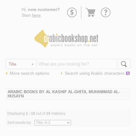
Go
Hi,
new customer?
to
Start
here
.
basket
More search options
Search using
Arabic
characters
ARABIC BOOKS BY AL KASHIF AL-GHITA, MUHAMMAD AL-
HUSAYN
Displaying
1 - 15
out of
15
matches
Sort results by: