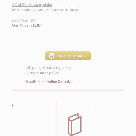
Aṣl al-Shī‘ah wa-uṣūluhā
by
Āl Kāshif al-Ghiṭā’, Muḥammad al-Ḥusayn
Issue Year: 1994
Our Price:
$15.00
Shipping & handling policy
<
7 day returns policy
<
Usually ships within 8 weeks
8.