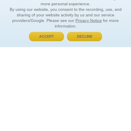
more personal experience.
By using our website, you consent to the recording, use, and
sharing of your website activity by us and our service
providers/Google. Please see our
Privacy Notice
for more
information.
ACCEPT
DECLINE
BUY NOW, PAY LATER
ORDER INFORMATION
Find Your Book
How to Order
About Basket
Market Availability
Order Tracking
Order Inquiries
YOUR ACCOUNT