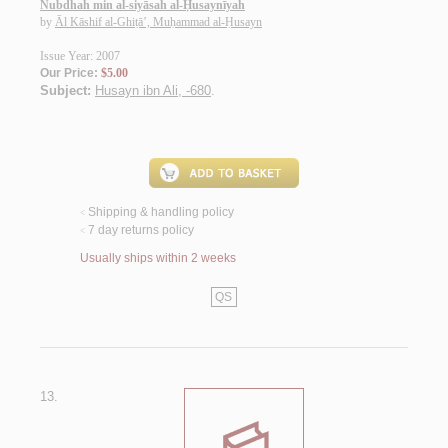
Nubdhah min al-siyāsah al-Ḥusaynīyah
by
Āl Kāshif al-Ghiṭā’, Muḥammad al-Ḥusayn
Issue Year: 2007
Our Price:
$5.00
Subject:
Husayn ibn Ali, -680
.
Shipping & handling policy
<
7 day returns policy
<
Usually ships within 2 weeks
QS
13.