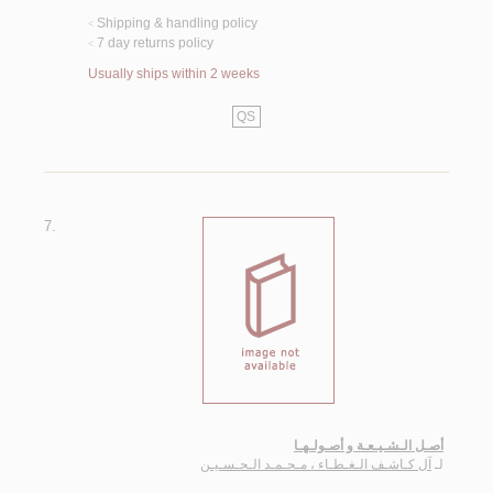
Shipping & handling policy
<
7 day returns policy
<
Usually ships within 2 weeks
QS
7.
أصـل الـشـيـعـة و أصـولـهـا
لـ
آل كـاشـف الـغـطـاء ، مـحـمـد الـحـسـيـن