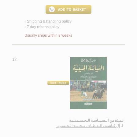
Shipping & handling policy
<
7 day returns policy
<
Usually ships within 8 weeks
12.
نـبـذة من الـسـيـاسـة الـحـسـيـنـيـة
لـ
آل كـاشـف الـغـطـاء ، مـحـمـد الـحـسـيـن