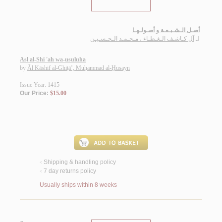
أصـل الـشـيـعـة و أصـولـهـا
لـ
آل كـاشـف الـغـطـاء ، مـحـمـد الـحـسـيـن
Asl al-Shi 'ah wa-usuluha
by
Āl Kāshif al-Ghiṭā’, Muḥammad al-Ḥusayn
Issue Year: 1415
Our Price:
$15.00
Shipping & handling policy
<
7 day returns policy
<
Usually ships within 8 weeks