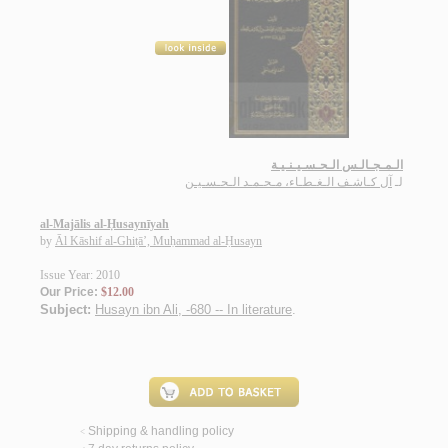
الـمـجـالـس الـحـسـيـنـيـة
لـ
آل كـاشـف الـغـطـاء، مـحـمـد الـحـسـيـن
al-Majālis al-Ḥusaynīyah
by
Āl Kāshif al-Ghiṭā’, Muḥammad al-Ḥusayn
Issue Year: 2010
Our Price:
$12.00
Subject:
Husayn ibn Ali, -680 -- In literature
.
Shipping & handling policy
<