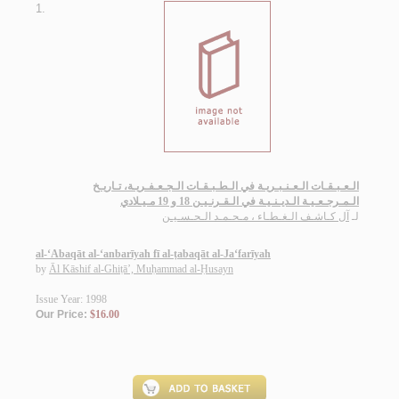
1.
الـعـبـقـات الـعـنـبـريـة في الـطـبـقـات الـجـعـفـريـة، تـاريـخ
الـمـرجـعـيـة الـديـنـيـة في الـقـرنـيـن 18 و 19 مـيـلادي
لـ
آل كـاشـف الـغـطـاء ، مـحـمـد الـحـسـيـن
al-‘Abaqāt al-‘anbarīyah fī al-ṭabaqāt al-Ja‘farīyah
by
Āl Kāshif al-Ghiṭā’, Muḥammad al-Ḥusayn
Issue Year: 1998
Our Price:
$16.00