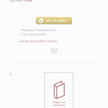
Our Price:
$18.00
Shipping & handling policy
<
7 day returns policy
<
Usually ships within 2 weeks
QS
5.