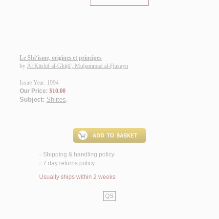
Le Shi‘isme, origines et principes
by
Āl Kāshif al-Ghiṭā’, Muḥammad al-Ḥusayn
Issue Year: 1994
Our Price:
$10.00
Subject:
Shiites
.
Shipping & handling policy
<
7 day returns policy
<
Usually ships within 2 weeks
QS