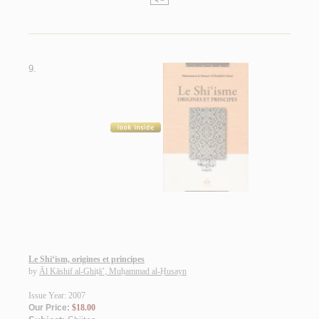
9.
Le Shi‘ism, origines et principes
by
Āl Kāshif al-Ghiṭā’, Muḥammad al-Ḥusayn
Issue Year: 2007
Our Price:
$18.00