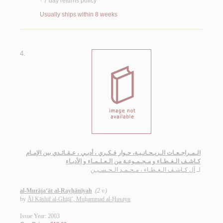
7 day returns policy
<
Usually ships within 8 weeks
4.
الـمـراجـعـات الـريـحـانـيـة، حـوار فـكـري ، أدبـي ، عـقـائـدي بين الإمـام
كـاشـف الـغـطـاء و مـجـمـوعـة من الـعـلـمـاء و الأدبـاء
لـ
آل كـاشـف الـغـطـاء ، مـحـمـد الـحـسـيـن
al-Murāja‘āt al-Rayḥānīyah
(2 v.)
by
Āl Kāshif al-Ghiṭā’, Muḥammad al-Ḥusayn
Issue Year: 2003