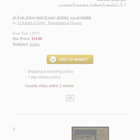
لـ
آل كـاشـف الـغـطـاء، مـحـمـد الـحـسـيـن
al-Āyāt al-bayyināt fī qam‘ al-bida‘ wa-al-ḍalālāt
by
Āl Kāshif al-Ghiṭā’, Muḥammad al-Ḥusayn
Issue Year: [19??]
Our Price:
$10.00
Subject:
Islam
.
Shipping & handling policy
<
7 day returns policy
<
Usually ships within 2 weeks
QS
3.