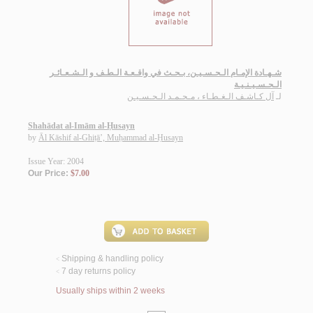
شـهـادة الإمـام الـحـسـيـن، بـحـث في واقـعـة الـطـف و الـشـعـائـر
الـحـسـيـنـيـة
لـ
آل كـاشـف الـغـطـاء ، مـحـمـد الـحـسـيـن
Shahādat al-Imām al-Ḥusayn
by
Āl Kāshif al-Ghiṭā’, Muḥammad al-Ḥusayn
Issue Year: 2004
Our Price:
$7.00
Shipping & handling policy
<
7 day returns policy
<
Usually ships within 2 weeks