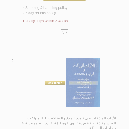
Shipping & handling policy
<
7 day returns policy
<
Usually ships within 2 weeks
QS
2.
الآيـات الـبـيّـنـات فـي قـمـع الـبـدع و الـضـلالات، 1- الـمـواكـب
الـحـسـيـنـيّـة، 2- نـقـض فـتـاوى الـوهـابـيّـة، 3- رد الـطـبـيـعـيـة، 4-
خـرافـات الـبـابـيّـة