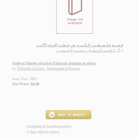
قـضـيـة فـلـسـطـيـن الـكـبـرى في خـطـب الإمـام الأكـبـر
لـ
آل كـاشـف الـغـطـاء ، مـحـمـد الـحـسـيـن
Qaḍīyat Filasṭīn al-kubrá fī khuṭab al-imām al-akbar
by
Āl Kāshif al-Ghiṭā’, Muḥammad al-Ḥusayn
Issue Year: 2003
Our Price:
$4.50
Shipping & handling policy
<
7 day returns policy
<