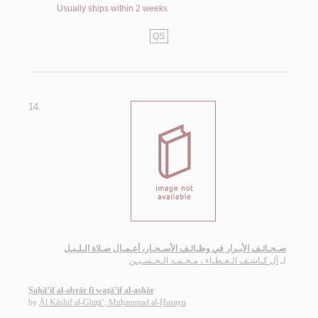
Usually ships within 2 weeks
QS
14.
صـحـائـف الأبـرار في وظـائـف الأسـحـار، أعـمـال صـلاة الـلـيـل
لـ
آل كـاشـف الـغـطـاء ، مـحـمـد الـحـسـيـن
Ṣaḥā’if al-abrār fī waẓā’if al-asḥār
by
Āl Kāshif al-Ghiṭā’, Muḥammad al-Ḥusayn