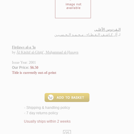
الـفردوس الأعلـى
لـ
آل كـاشـف الـغـطـاء ، مـحـمـد الـحـسـيـن
Firdaws al-a 'la
by
Āl Kāshif al-Ghiṭā’, Muḥammad al-Ḥusayn
Issue Year: 2001
Our Price:
$6.50
Title is currently out-of-print
Shipping & handling policy
<
7 day returns policy
<
Usually ships within 2 weeks
QS