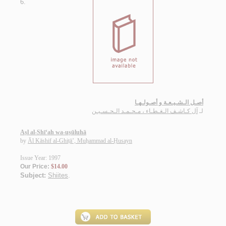
6.
أصـل الـشـيـعـة و أصـولـهـا
لـ
آل كـاشـف الـغـطـاء ، مـحـمـد الـحـسـيـن
Aṣl al-Shī‘ah wa-uṣūluhā
by
Āl Kāshif al-Ghiṭā’, Muḥammad al-Ḥusayn
Issue Year: 1997
Our Price:
$14.00
Subject:
Shiites
.