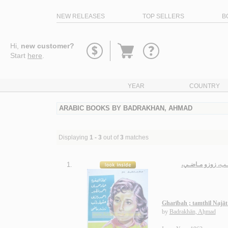
NEW RELEASES
TOP SELLERS
B
Go
Hi,
new customer?
to
Start
here
.
basket
YEAR
COUNTRY
ARABIC BOOKS BY BADRAKHAN, AHMAD
Displaying
1 - 3
out of
3
matches
1.
راتـب، زوزو مـاضـي
Gharībah ; tamthīl Najā
by
Badrakhān, Aḥmad