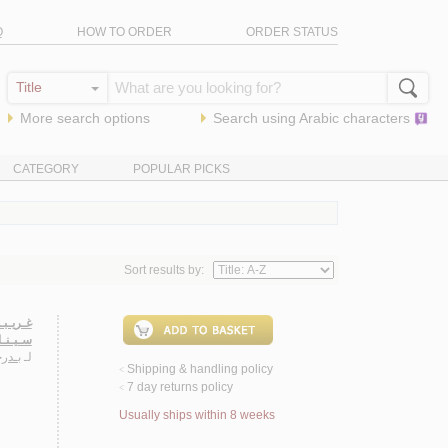
Q
HOW TO ORDER
ORDER STATUS
More search options
Search using
Arabic
characters
CATEGORY
POPULAR PICKS
Sort results by:
غـريـب،
سـيـنـا
لـ
بـدرخ
Shipping & handling policy
<
7 day returns policy
<
Usually ships within 8 weeks