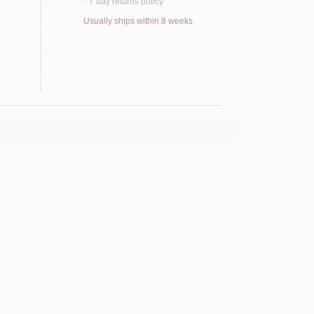
7 day returns policy
<
Usually ships within 8 weeks