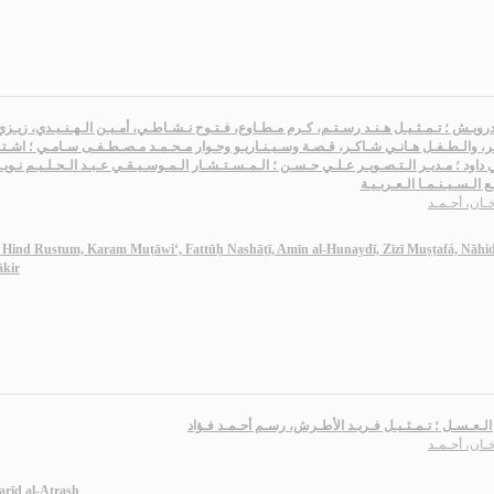
رويـش ؛ تـمـثـيـل هـنـد رسـتـم، كـرم مـطـاوع، فـتـوح نـشـاطـي، أمـيـن الـهـنـيـدي، زيـز
، والـطـفـل هـانـي شـاكـر، قـصـة وسـيـنـاريـو وحـوار مـحـمـد مـصـطـفـى سـامـي ؛ اشـتـ
داود ؛ مـديـر الـتـصـويـر عـلـي حـسـن ؛ الـمـسـتـشـار الـمـوسـيـقـي عـبـد الـحـلـيـم نـوي
ع الـسـيـنـمـا الـعـربـيـة
ـان، أحـمـد
l Hind Rustum, Karam Muṭāwi‘, Fattūḥ Nashāṭī, Amīn al-Hunaydī, Zīzī Muṣṭafá, Nāhi
ākir
لـعـسـل ؛ تـمـثـيـل فـريـد الأطـرش، رسـم أحـمـد فـؤاد
ـان، أحـمـد
Farīd al-Aṭrash