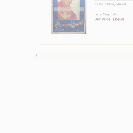
by
Badrakhān, Aḥmad
Issue Year: 1945
Our Price:
$350.00
1