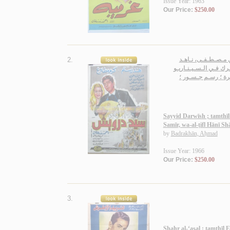
Issue Year: 1963
Our Price:
$250.00
2.
ي مـصـطـفـى، نـاهـد
رك فـي الـسـيـنـاريـو
ـرة ؛ رسـم جـسـور ؛
Sayyid Darwīsh ; tamthī
Samīr, wa-al-ṭifl Hānī Sh
by
Badrakhān, Aḥmad
Issue Year: 1966
Our Price:
$250.00
3.
Shahr al-‘asal ; tamthīl 