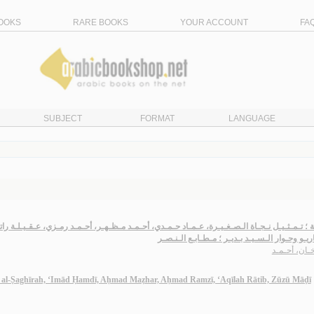
OOKS
RARE BOOKS
YOUR ACCOUNT
FA
SUBJECT
FORMAT
LANGUAGE
ـة ؛ تـمـثـيـل نـجـاة الـصـغـيـرة، عـمـاد حـمـدي، أحـمـد مـظـهـر، أحـمـد رمـزي، عـقـيـلـة 
ريـو وحـوار الـسـيـد بـديـر ؛ مـطـابـع الـنـصـر
ـان، أحـمـد
t al-Ṣaghīrah, ‘Imād Ḥamdī, Aḥmad Maẓhar, Aḥmad Ramzī, ‘Aqīlah Rātib, Zūzū Māḍī