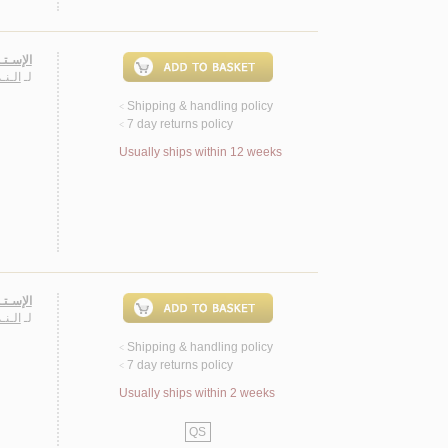
الإسـتـ
لـ
الـنـ
Shipping & handling policy
<
7 day returns policy
<
Usually ships within 12 weeks
الإسـتـ
لـ
الـنـ
Shipping & handling policy
<
7 day returns policy
<
Usually ships within 2 weeks
QS