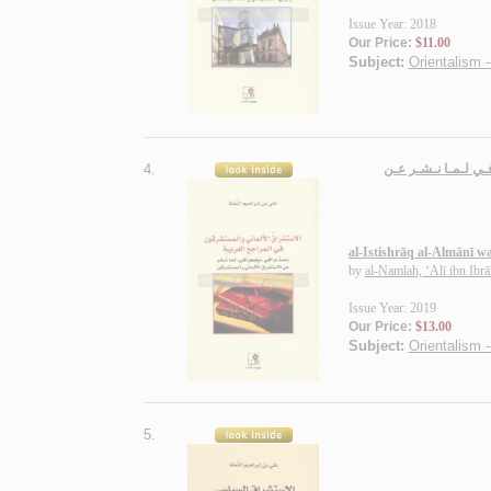
Issue Year: 2018
Our Price:
$11.00
Subject:
Orientalism 
4.
فـي لـمـا نـشـر عـن
al-Istishrāq al-Almānī w
by
al-Namlah, ‘Alī ibn Ibr
Issue Year: 2019
Our Price:
$13.00
Subject:
Orientalism 
5.