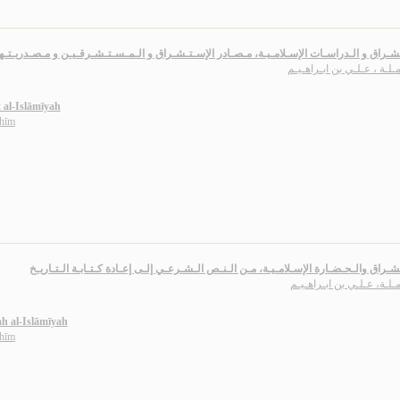
شـراق و الـدراسـات الإسـلامـيـة، مـصـادر الإسـتـشـراق و الـمـسـتـشـرقـيـن و مـصـدريـتـه
مـلـة ، عـلـي بن ابـراهـيـم
t al-Islāmīyah
āhīm
شـراق والـحـضـارة الإسـلامـيـة، مـن الـنـص الـشـرعـي إلـى إعـادة كـتـابـة الـتـاريـخ
مـلـة، عـلـي بن ابـراهـيـم
ah al-Islāmīyah
āhīm