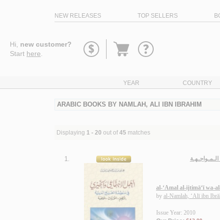
NEW RELEASES
TOP SELLERS
B
Go
Hi,
new customer?
to
Start
here
.
basket
YEAR
COUNTRY
ARABIC BOOKS BY NAMLAH, ALI IBN IBRAHIM
Displaying
1 - 20
out of
45
matches
1.
الـمـواجـهـة
al-‘Amal al-ijtimā‘ī wa-a
by
al-Namlah, ‘Alī ibn Ibr
Issue Year: 2010