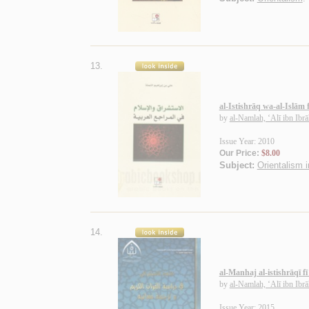
13.
al-Istishrāq wa-al-Islām 
by
al-Namlah, ‘Alī ibn Ibr
Issue Year: 2010
Our Price:
$8.00
Subject:
Orientalism in
14.
al-Manhaj al-istishrāqī 
by
al-Namlah, ‘Alī ibn Ibr
Issue Year: 2015