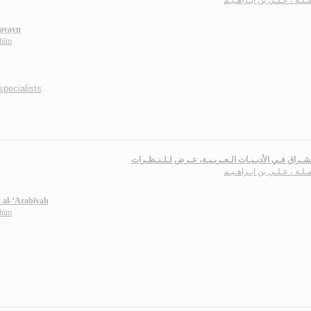
مـلـة ، عـلـي بن ابـراهـيـم
ḥayayn
āhīm
specialists
.
شـراق فـي الأدبـيـات الـعـربـيـة، عـرض لـلـنـظـرات
مـلـة ، عـلـي بن ابـراهـيـم
t al-‘Arabīyah
āhīm