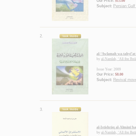
Our Price:
$13.00
Subject:
Persian Gulf 
2.
al-‘Awlamah wa-tahyi’at 
by
al-Namlah, ‘Alī ibn Ibr
Issue Year: 2009
Our Price:
$8.00
Subject:
Revival move
3.
al-Istishrāq al-Almānī b
by
al-Namlah, ‘Alī ibn Ibr