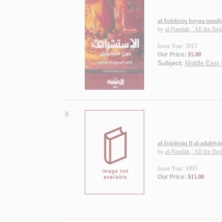
al-Istishrāq bayna mun
by
al-Namlah, ‘Alī ibn Ibr
Issue Year: 2013
Our Price:
$5.00
Subject:
Middle East 
8.
al-Istishrāq fī al-adabīyā
by
al-Namlah, ‘Alī ibn Ibr
Issue Year: 1993
Our Price:
$15.00