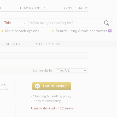
Q
HOW TO ORDER
ORDER STATUS
More search options
Search using
Arabic
characters
CATEGORY
POPULAR PICKS
Sort results by:
الـعـمـ
لـ
الـنـ
Shipping & handling policy
<
7 day returns policy
<
Usually ships within 12 weeks