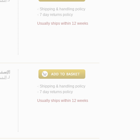
لـ
الـنـ
Shipping & handling policy
<
7 day returns policy
<
Usually ships within 12 weeks
الإسـتـ
لـ
الـنـ
Shipping & handling policy
<
7 day returns policy
<
Usually ships within 12 weeks