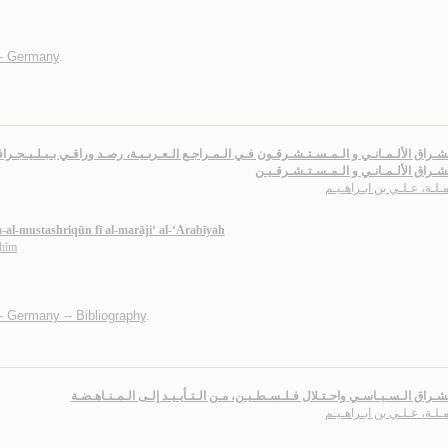
-- Germany
.
شـراق الألـمـانـي و الـمـسـتـشـرقـون فـي الـمـراجـع الـعـربـيـة، رصـد وراقـي بـبـلـيـجـرا
شـراق الألـمـانـي و الـمـسـتـشـرقـيـن
مـلـة، عـلـي بن ابـراهـيـم
a-al-mustashriqūn fī al-marāji‘ al-‘Arabīyah
āhīm
-- Germany -- Bibliography
.
شـراق الـسـيـاسـي واحـتـلال فـلـسـطـيـن، مـن الـتـأيـيـد إلـى الـمـنـاهـضـة
مـلـة، عـلـي بن ابـراهـيـم