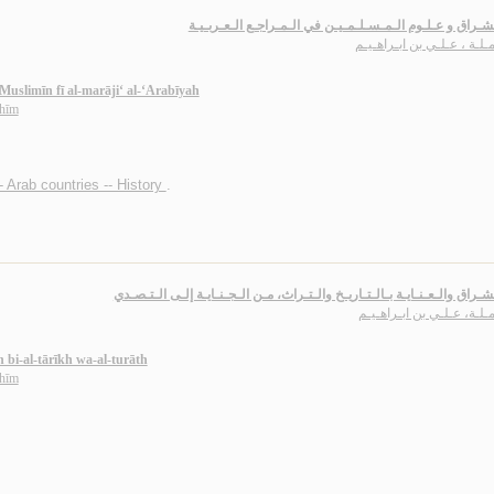
شـراق و عـلـوم الـمـسـلـمـيـن في الـمـراجـع الـعـربـيـة
مـلـة ، عـلـي بن ابـراهـيـم
Muslimīn fī al-marāji‘ al-‘Arabīyah
āhīm
- Arab countries -- History
.
شـراق والـعـنـايـة بـالـتـاريـخ والـتـراث، مـن الـجـنـايـة إلـى الـتـصـدي
مـلـة، عـلـي بن ابـراهـيـم
h bi-al-tārīkh wa-al-turāth
āhīm