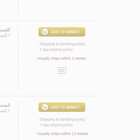
الإسـتـ
لـ
الـنـ
Shipping & handling policy
<
7 day returns policy
<
Usually ships within 2 weeks
QS
الـمـنـ
لـ
الـنـ
Shipping & handling policy
<
7 day returns policy
<
Usually ships within 12 weeks