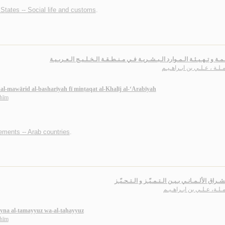
States -- Social life and customs
.
ـمـة و تـهـيـئـة الـمـوارد الـبـشـريـة فـي مـنـطـقـة الـخـلـيـج الـعـربـيـة
مـلـة ، عـلـي بن ابـراهـيـم
al-mawārid al-basharīyah fī minṭaqat al-Khalīj al-‘Arabīyah
āhīm
ments -- Arab countries
.
ـراق الألـمـانـي بـيـن الـتـمـيّـز و الـتـحـيّـز
مـلـة، عـلـي بن ابـراهـيـم
ayna al-tamayyuz wa-al-taḥayyuz
āhīm