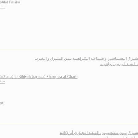
ḥtilāl Filasṭīn
āhīm
شـراق الـسـيـاسـي و صـنـاعـة الـكـراهـيـة بـيـن الـشـرق و الـغـرب
مـلـة، عـلـي بن ابـراهـيـم
a-ṣinā‘at al-karāhiyah bayna al-Sharq wa-al-Gharb
āhīm
st
.
شـراق بـيـن مـنـحـيـيـن، الـنـقـد الـجـذري أو الإدانـة