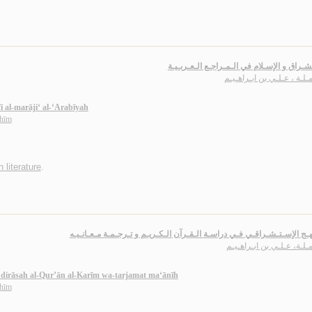
شـراق و الإسـلام في الـمـراجـع الـعـربـيـة
مـلـة ، عـلـي بن ابـراهـيـم
fī al-marāji‘ al-‘Arabīyah
āhīm
 literature
.
هـج الإسـتـشـراقـي فـي دراسـة الـقـرآن الـكـريـم و تـرجـمـة مـعـانـيـه
مـلـة، عـلـي بن ابـراهـيـم
fī dirāsah al-Qur’ān al-Karīm wa-tarjamat ma‘ānīh
āhīm