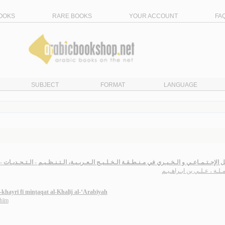
OOKS
RARE BOOKS
YOUR ACCOUNT
FA
SUBJECT
FORMAT
LANGUAGE
ل الإجـتـمـاعـي و الـخـيـري في مـنـطـقـة الـخـلـيـج الـعـربـيـة، الـتـنـظـيـم - الـتـحـديـات - 
مـلـة ، عـلـي بن ابـراهـيـم
l-khayrī fī minṭaqat al-Khalīj al-‘Arabīyah
āhīm