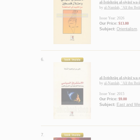
al-Istishrāq al-siyāsī wa-i
by
al-Namlah, ‘Alī ibn Ibr
Issue Year: 2026
Our Price:
$13.00
Subject:
Orientalism
.
6.
al-Istishrāq al-siyāsī w
by
al-Namlah, ‘Alī ibn Ibr
Issue Year: 2015
Our Price:
$9.00
Subject:
East and We
7.