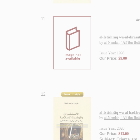
11.
ـم
al-Istishrāq wa-al-dirāsā
by
al-Namlah, ‘Alī ibn Ibr
Issue Year: 1998
Our Price:
$9.00
12.
al-Istishrāq wa-al-ḥaḍār
by
al-Namlah, ‘Alī ibn Ibr
Issue Year: 2020
Our Price:
$13.00
Subject:
Orientalism
.