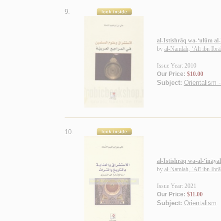
9.
al-Istishrāq wa-‘ulūm al-
by
al-Namlah, ‘Alī ibn Ibr
Issue Year: 2010
Our Price:
$10.00
Subject:
Orientalism -
10.
al-Istishrāq wa-al-‘ināya
by
al-Namlah, ‘Alī ibn Ibr
Issue Year: 2021
Our Price:
$11.00
Subject:
Orientalism
.