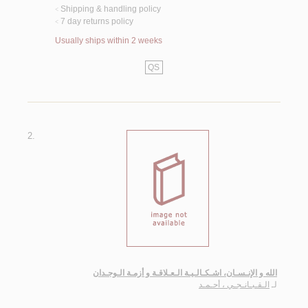
Shipping & handling policy
<
7 day returns policy
<
Usually ships within 2 weeks
QS
2.
الله و الإنـسـان، اشـكـالـيـة الـعـلاقـة و أزمـة الـوجـدان
لـ
الـقـبـانـجـي ، أحـمـد