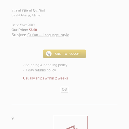
Sirr al-i‘jāz al-Qur’ānī
by
al-Qabānjī, Aḥmad
Issue Year: 2009
Our Price:
$6.00
Subject:
Qur'an -- Language, style
.
Shipping & handling policy
<
7 day returns policy
<
Usually ships within 2 weeks
QS
9.