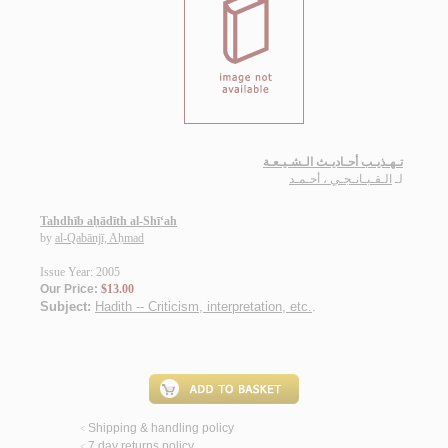
تـهـذيـب أحـاديـث الـشـيـعـة
لـ
الـقـبـانـجـي ، أحـمـد
Tahdhīb aḥādīth al-Shī‘ah
by
al-Qabānjī, Aḥmad
Issue Year: 2005
Our Price:
$13.00
Subject:
Hadith -- Criticism, interpretation, etc.
.
Shipping & handling policy
<
7 day returns policy
<