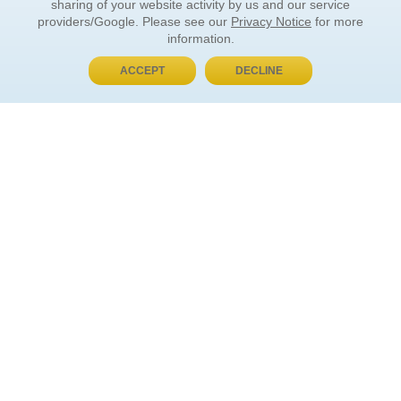
sharing of your website activity by us and our service
providers/Google. Please see our
Privacy Notice
for more
information.
ACCEPT
DECLINE
BUY NOW, PAY LATER
ORDER INFORMATION
Find Your Book
How to Order
About Basket
Market Availability
Order Tracking
Order Inquiries
YOUR ACCOUNT
Contact Us
FAQ