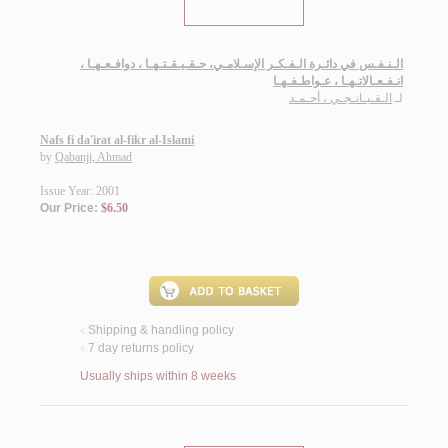
الـنـفـس في دائـرة الـفـكـر الإسـلامـي، حـقـيـقـتـهـا ، دوافـعـهـا ،
انـفـعـالاتـهـا ، عـواطـفـهـا
لـ
الـقـبـانـجـي ، أحـمـد
Nafs fi da'irat al-fikr al-Islami
by
Qabanji, Ahmad
Issue Year: 2001
Our Price:
$6.50
Shipping & handling policy
<
7 day returns policy
<
Usually ships within 8 weeks