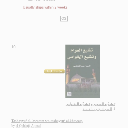
Usually ships within 2 weeks
QS
10.
تـشـيّـع الـعـوام و تـشـيّـع الـخـواص
لـ
الـقـبـانـجـي ، أحـمـد
Tashayyu‘ al-‘awāmm wa-tashayyu‘ al-khawāṣṣ
by
al-Qabānjī, Aḥmad