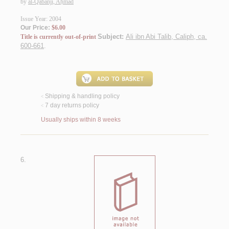
by
al-Qabānjī, Aḥmad
Issue Year: 2004
Our Price:
$6.00
Subject:
Ali ibn Abi Talib, Caliph, ca.
Title is currently out-of-print
600-661
.
Shipping & handling policy
<
7 day returns policy
<
Usually ships within 8 weeks
6.