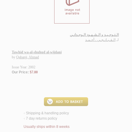
الـتـوحـيـد و الـشـهـود الـوجـدانـي
لـ
الـقـبـانـجـي ، أحـمـد
Tawhid wa-al-shuhud al-wijdani
by
Qabanji, Ahmad
Issue Year: 2002
Our Price:
$7.00
Shipping & handling policy
<
7 day returns policy
<
Usually ships within 8 weeks