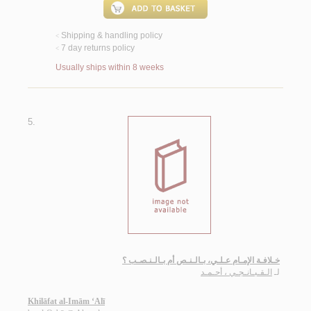
Shipping & handling policy
<
7 day returns policy
<
Usually ships within 8 weeks
5.
خـلافـة الإمـام عـلـي، بـالـنـص أم بـالـنـصـب ؟
لـ
الـقـبـانـجـي ، أحـمـد
Khilāfat al-Imām ‘Alī