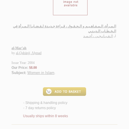
الـمـرأة، الـمـفـاهـيـم و الـحـقـوق ، قـراءة جـديـدة لـقـضـايـا الـمـرأة في
الـخـطـاب الـديـنـي
لـ
الـقـبـانـجـي ، أحـمـد
al-Mar’ah
by
al-Qabānjī, Aḥmad
Issue Year: 2004
Our Price:
$8.00
Subject:
Women in Islam
.
Shipping & handling policy
<
7 day returns policy
<
Usually ships within 8 weeks