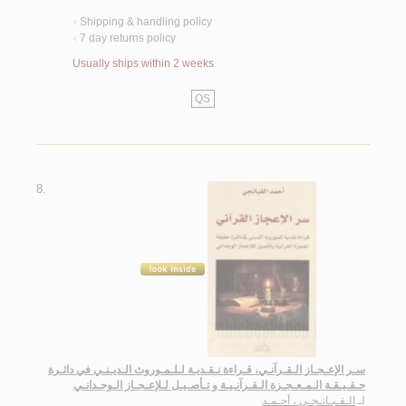
Shipping & handling policy
<
7 day returns policy
<
Usually ships within 2 weeks
QS
8.
سـر الإعـجـاز الـقـرآنـي، قـراءة نـقـديـة لـلـمـوروث الـديـنـي في دائـرة
حـقـيـقـة الـمـعـجـزة الـقـرآنـيـة و تـأصـيـل لـلإعـجـاز الـوجـدانـي
لـ
الـقـبـانـجـي ، أحـمـد