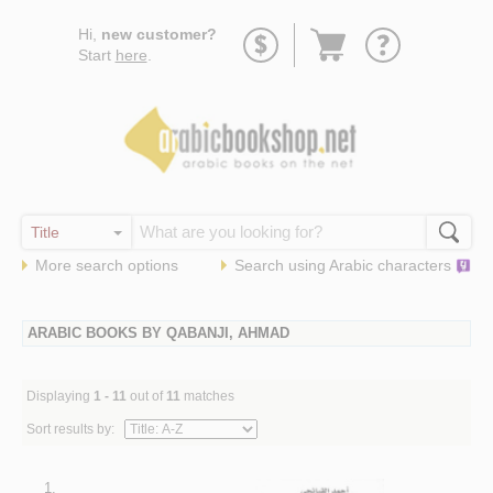
Go
Hi,
new customer?
to
Start
here
.
basket
More search options
Search using
Arabic
characters
ARABIC BOOKS BY QABANJI, AHMAD
Displaying
1 - 11
out of
11
matches
Sort results by:
1.