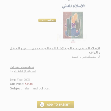
الإسـلام الـمـدنـي، مـعـالـجـة لإشـكـالـيـة الـجـمـع بـيـن الـنـص و الـعـقـل
و الـواقـع
لـ
الـقـبـانـجـي ، أحـمـد
al-Islām al-madanī
by
al-Qabānjī, Aḥmad
Issue Year: 2005
Our Price:
$15.00
Subject:
Islam and politics
.