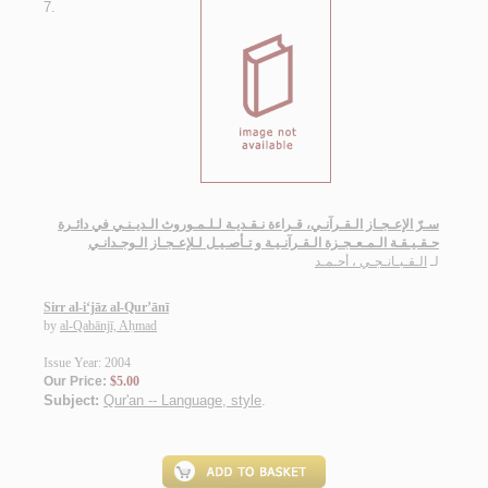
7.
سـرّ الإعـجـاز الـقـرآنـي، قـراءة نـقـديـة لـلـمـوروث الـديـنـي في دائـرة
حـقـيـقـة الـمـعـجـزة الـقـرآنـيـة و تـأصـيـل لـلإعـجـاز الـوجـدانـي
لـ
الـقـبـانـجـي ، أحـمـد
Sirr al-i‘jāz al-Qur’ānī
by
al-Qabānjī, Aḥmad
Issue Year: 2004
Our Price:
$5.00
Subject:
Qur'an -- Language, style
.