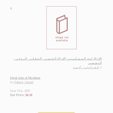
4.
الإدراك لـدى الـمـسـلـمـيـن، الإدراك الـحـسـي ، الـعـقـلـي ، الـروحـي ،
الـنـفـسـي
لـ
الـقـبـانـجـي ، أحـمـد
Idrak lada al-Muslimin
by
Qabanji, Ahmad
Issue Year: 2001
Our Price:
$6.50