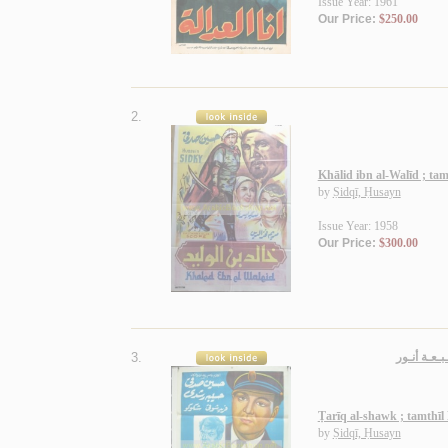
Issue Year: 1961
Our Price:
$250.00
2.
Khālid ibn al-Walīd ; t
by
Ṣidqī, Ḥusayn
Issue Year: 1958
Our Price:
$300.00
3.
عـة أنـور
Ṭarīq al-shawk ; tamthī
by
Ṣidqī, Ḥusayn