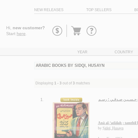
NEW RELEASES
TOP SELLERS
B
Go
Hi,
new customer?
to
Start
here
.
basket
YEAR
COUNTRY
ARABIC BOOKS BY SIDQI, HUSAYN
Displaying
1 - 3
out of
3
matches
1.
ـاج حـسـيـن صـدقـي ؛ رسـم
Anā al-‘adālah ; tamthī
by
Ṣidqī, Ḥusayn