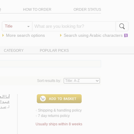
Q
HOW TO ORDER
ORDER STATUS
More search options
Search using
Arabic
characters
CATEGORY
POPULAR PICKS
Sort results by:
أنـا ال
عـبـد ا
لـ
صـدق
Shipping & handling policy
<
7 day returns policy
<
Usually ships within 8 weeks