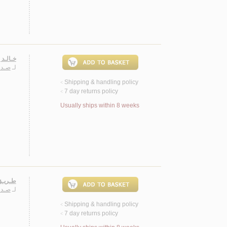
خـالـد 
لـ
صـدق
Shipping & handling policy
<
7 day returns policy
<
Usually ships within 8 weeks
طـريـق
لـ
صـدق
Shipping & handling policy
<
7 day returns policy
<