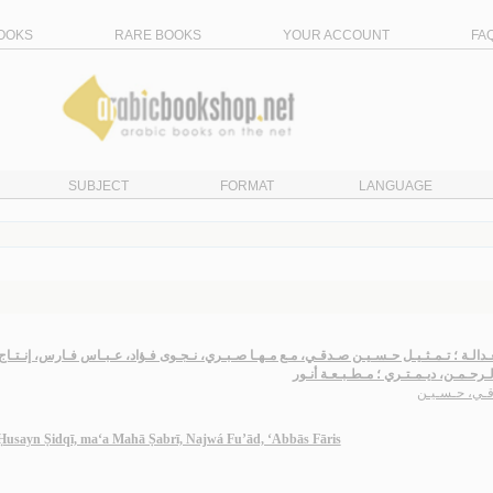
OOKS
RARE BOOKS
YOUR ACCOUNT
FA
SUBJECT
FORMAT
LANGUAGE
ـعـدالـة ؛ تـمـثـيـل حـسـيـن صـدقـي، مـع مـهـا صـبـري، نـجـوى فـؤاد، عـبـاس فـارس، إنـت
لـرحـمـن، ديـمـتـري ؛ مـطـبـعـة أنـور
ـي، حـسـيـن
l Ḥusayn Ṣidqī, ma‘a Mahā Ṣabrī, Najwá Fu’ād, ‘Abbās Fāris