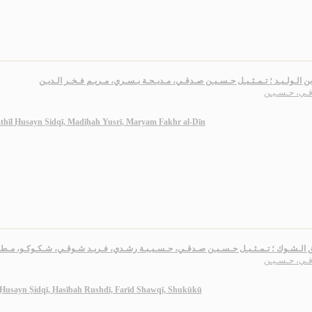
بن الـولـيـد ؛ تـمـثـيـل حـسـيـن صـدقـي، مـديـحـة يـسـري، مـريـم فـخـر الـديـن
ـي، حـسـيـن
amthīl Ḥusayn Ṣidqī, Madīḥah Yusrī, Maryam Fakhr al-Dīn
 الـشـوك ؛ تـمـثـيـل حـسـيـن صـدقـي، حـسـيـبـة رشـدي، فـريـد شـوقـي، شـكـوكـو، مـطـبـ
ـي، حـسـيـن
l Ḥusayn Ṣidqī, Ḥasībah Rushdī, Farīd Shawqī, Shukūkū