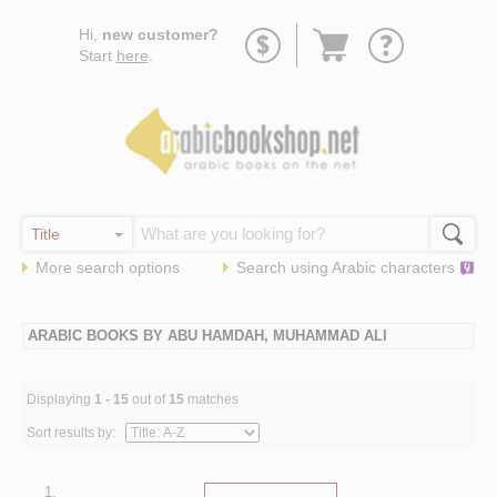
Go
Hi,
new customer?
to
Start
here
.
basket
More search options
Search using
Arabic
characters
ARABIC BOOKS BY ABU HAMDAH, MUHAMMAD ALI
Displaying
1 - 15
out of
15
matches
Sort results by:
1.