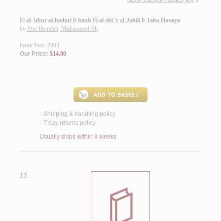
Fi al-'ubur al-hadari li-kitab Fi al-shi 'r al-Jahili li-Taha Husayn
by
Abu Hamdah, Muhammad Ali
Issue Year: 2003
Our Price:
$14.00
Shipping & handling policy
<
7 day returns policy
<
Usually ships within 8 weeks
13.