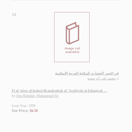
14.
في العبور الحضاري للمكتبة العربية الإسلامية
لـ
محمد علي أبو حمدة
Fi al-'ubur al-hadari lil-maktabah al-'Arabiyah al-Islamiyah …
by
Abu Hamdah, Muhammad Ali
Issue Year: 1999
Our Price:
$6.50