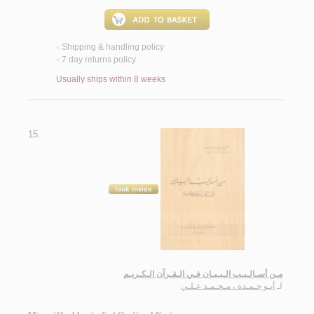
Shipping & handling policy
<
7 day returns policy
<
Usually ships within 8 weeks
15.
مـن أسـالـيـب الـبـيـان فـي الـقـرآن الـكـريـم
لـ
أبـو حـمـدة ، مـحـمـد عـلـي