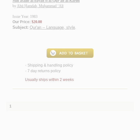
Min asālīb al-bayān fī al-Qur’ān al-Karīm
by
Abū Ḥamdah, Muḥammad ‘Alī
Issue Year: 1983
Our Price:
$20.00
Subject:
Qur'an -- Language, style
.
Shipping & handling policy
<
7 day returns policy
<
Usually ships within 2 weeks
1