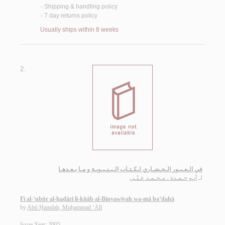
Shipping & handling policy
<
7 day returns policy
<
Usually ships within 8 weeks
2.
في الـعـبـور الـحـضـاري لـكـتـاب الـبـنـيـويـة و مـا بـعـدهـا
لـ
أبـو حـمـدة ، مـحـمـد عـلـي
Fī al-‘ubūr al-ḥaḍārī li-kitāb al-Binyawīyah wa-mā ba‘dahā
by
Abū Ḥamdah, Muḥammad ‘Alī
Issue Year: 2005