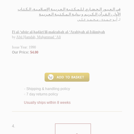
في الـعـبـور الـحـضـاري لـلـمـكـتـبـة الـعـربـيـة الإسـلامـيـة، الـكـتـاب
الأول ، الـقـرآن الـكـريـم و بـدايـة الـمـكـتـبـة الـعـربـيـة
لـ
أبـو حـمـدة ، مـحـمـد عـلـي
Fī al-‘ubūr al-ḥaḍārī lil-maktabah al-‘Arabīyah al-Islāmīyah
by
Abū Ḥamdah, Muḥammad ‘Alī
Issue Year: 1990
Our Price:
$4.00
Shipping & handling policy
<
7 day returns policy
<
Usually ships within 8 weeks
4.