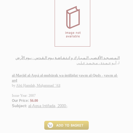
الـمـسـجـد الأقـصـى الـمـبـارك و انـتـفـاضـة يـوم الـقـدس - يـوم الأرض
لـ
أبـو حـمـدة ، مـحـمـد عـلـي
al-Masjid al-Aqṣá al-mubārak wa-intifāḍat yawm al-Quds - yawm al-
arḍ
by
Abū Ḥamdah, Muḥammad ‘Alī
Issue Year: 2007
Our Price:
$6.00
Subject:
al-Aqsa Intifada, 2000-
.