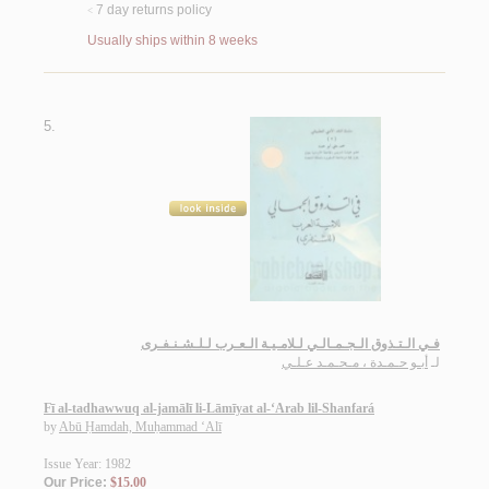
7 day returns policy
<
Usually ships within 8 weeks
5.
فـي الـتـذوق الـجـمـالـي لـلامـيـة الـعـرب لـلـشـنـفـرى
لـ
أبـو حـمـدة ، مـحـمـد عـلـي
Fī al-tadhawwuq al-jamālī li-Lāmīyat al-‘Arab lil-Shanfará
by
Abū Ḥamdah, Muḥammad ‘Alī
Issue Year: 1982
Our Price:
$15.00