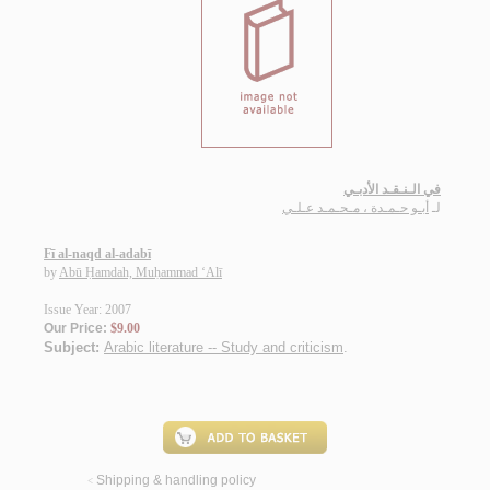
في الـنـقـد الأدبـي
لـ
أبـو حـمـدة ، مـحـمـد عـلـي
Fī al-naqd al-adabī
by
Abū Ḥamdah, Muḥammad ‘Alī
Issue Year: 2007
Our Price:
$9.00
Subject:
Arabic literature -- Study and criticism
.
Shipping & handling policy
<