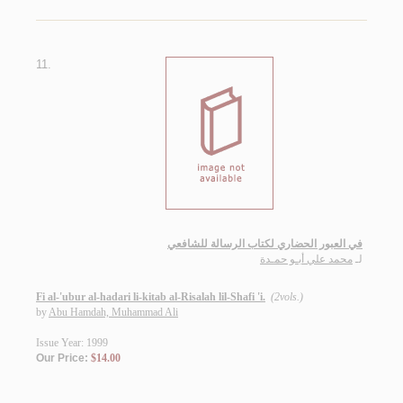
11.
في العبور الحضاري لكتاب الرسالة للشافعي
لـ
محمد علي أبـو حمـدة
Fi al-'ubur al-hadari li-kitab al-Risalah lil-Shafi 'i.
(2vols.)
by
Abu Hamdah, Muhammad Ali
Issue Year: 1999
Our Price:
$14.00