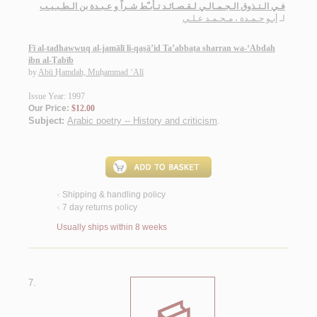
فـي الـتـذوق الـجـمـالـي لـقـصـائـد تـأبـّط شـراً و عـبـدة بن الـطـبـيـب
لـ
أبـو حـمـدة ، مـحـمـد عـلـي
Fī al-tadhawwuq al-jamālī li-qaṣā’id Ta’abbaṭa sharran wa-‘Abdah
ibn al-Ṭabīb
by
Abū Ḥamdah, Muḥammad ‘Alī
Issue Year: 1997
Our Price:
$12.00
Subject:
Arabic poetry -- History and criticism
.
Shipping & handling policy
<
7 day returns policy
<
Usually ships within 8 weeks
7.