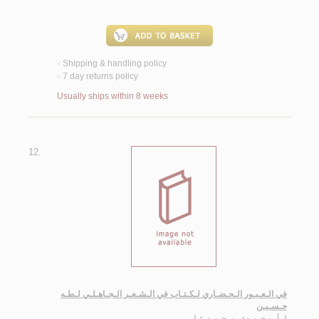
Shipping & handling policy
<
7 day returns policy
<
Usually ships within 8 weeks
12.
في الـعـبـور الـحـضـاري لـكـتـاب في الـشـعـر الـجـاهـلـي لـطـه
حـسـيـن
لـ
أبـو حـمـدة ، مـحـمـد عـلـي