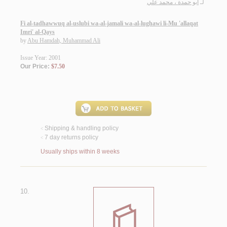
لـ
أبو حمدة ، محمد علي
Fi al-tadhawwuq al-uslubi wa-al-jamali wa-al-lughawi li-Mu 'allaqat
Imri' al-Qays
by
Abu Hamdah, Muhammad Ali
Issue Year: 2001
Our Price:
$7.50
Shipping & handling policy
<
7 day returns policy
<
Usually ships within 8 weeks
10.