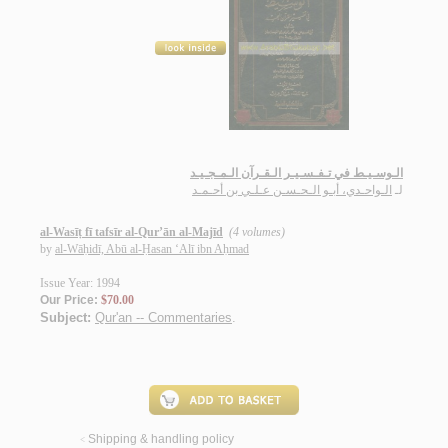
الـوسـيـط في تـفـسـيـر الـقـرآن الـمـجـيـد
الـواحـدي، أبـو الـحـسـن عـلـي بن أحـمـد
لـ
al-Wasīṭ fī tafsīr al-Qur’ān al-Majīd
(4 volumes)
by
al-Wāḥidī, Abū al-Ḥasan ‘Alī ibn Aḥmad
Issue Year: 1994
Our Price:
$70.00
Subject:
Qur'an -- Commentaries
.
Shipping & handling policy
<