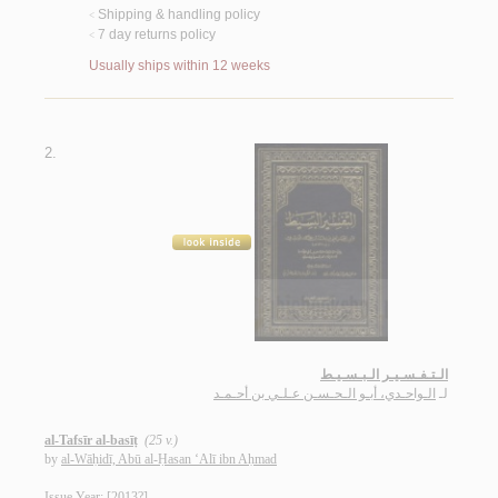
Shipping & handling policy
<
7 day returns policy
<
Usually ships within 12 weeks
2.
الـتـفـسـيـر الـبـسـيـط
الـواحـدي، أبـو الـحـسـن عـلـي بن أحـمـد
لـ
al-Tafsīr al-basīṭ
(25 v.)
by
al-Wāḥidī, Abū al-Ḥasan ‘Alī ibn Aḥmad
Issue Year: [2013?]