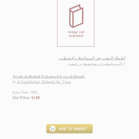
أطـواق الـذهـب في الـمـواعـظ و الـخـطـب
لـ
الـزمـخـشـري ، مـحـمـود بن عـمـر
Aṭwāq al-dhahab fī al-mawā‘iẓ wa-al-khuṭab
by
al-Zamakhsharī, Maḥmūd ibn ‘Umar
Issue Year: 1994
Our Price:
$3.00