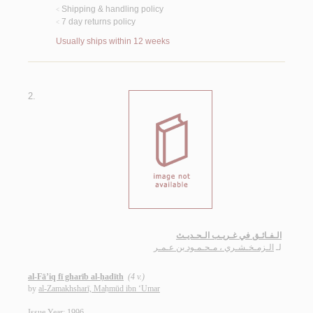
Shipping & handling policy
<
7 day returns policy
<
Usually ships within 12 weeks
2.
الـفـائـق في غـريـب الـحـديـث
لـ
الـزمـخـشـري ، مـحـمـود بن عـمـر
al-Fā’iq fī gharīb al-ḥadīth
(4 v.)
by
al-Zamakhsharī, Maḥmūd ibn ‘Umar
Issue Year: 1996