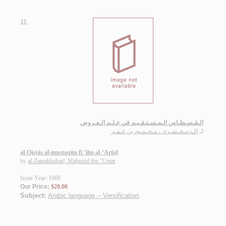
11.
الـقـسـطـاس الـمـسـتـقـيـم في عـلـم الـعـروض
لـ
الـزمـخـشـري ، مـحـمـود بن عـمـر
al-Qisṭās al-mustaqīm fī ‘ilm al-‘Arūḍ
by
al-Zamakhsharī, Maḥmūd ibn ‘Umar
Issue Year: 1969
Our Price:
$20.00
Subject:
Arabic language -- Versification
.