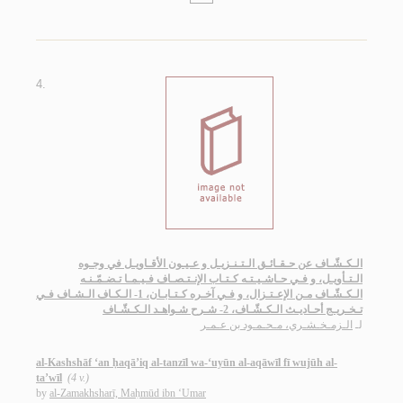
4.
الـكـشّـاف عن حـقـائـق الـتـنـزيـل و عـيـون الأقـاويـل في وجـوه
الـتـأويـل، و فـي حـاشـيـتـه كـتـاب الإنـتـصـاف فـيـمـا تـضـمّـنـه
الـكـشّـاف مـن الإعـتـزال، و فـي آخـره كـتـابـان، 1- الـكـاف الـشـاف فـي
تـخـريـج أحـاديـث الـكـشّـاف، 2- شـرح شـواهـد الـكـشّـاف
لـ
الـزمـخـشـري، مـحـمـود بن عـمـر
al-Kashshāf ‘an ḥaqā’iq al-tanzīl wa-‘uyūn al-aqāwīl fī wujūh al-
ta’wīl
(4 v.)
by
al-Zamakhsharī, Maḥmūd ibn ‘Umar