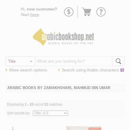
Go
Hi,
new customer?
to
Start
here
.
basket
More search options
Search using
Arabic
characters
ARABIC BOOKS BY ZAMAKHSHARI, MAHMUD IBN UMAR
Displaying
1 - 20
out of
31
matches
Sort results by:
1.