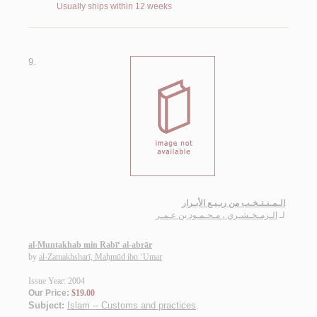
Usually ships within 12 weeks
9.
الـمـنـتـخـب من ربـيـع الأبـرار
لـ
الـزمـخـشـري ، مـحـمـود بن عـمـر
al-Muntakhab min Rabī‘ al-abrār
by
al-Zamakhsharī, Maḥmūd ibn ‘Umar
Issue Year: 2004
Our Price:
$19.00
Subject:
Islam -- Customs and practices
.