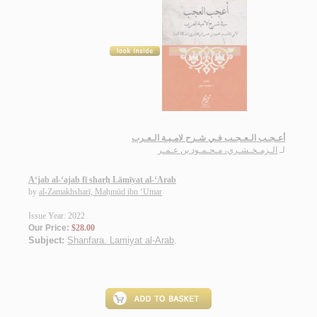
أعـجـب الـعـجـب فـي شـرح لامـيـة الـعـرب
لـ
الـزمـخـشـري، مـحـمـود بن عـمـر
A‘jab al-‘ajab fī sharḥ Lāmīyat al-‘Arab
by
al-Zamakhsharī, Maḥmūd ibn ‘Umar
Issue Year: 2022
Our Price:
$28.00
Subject:
Shanfara. Lamiyat al-Arab
.