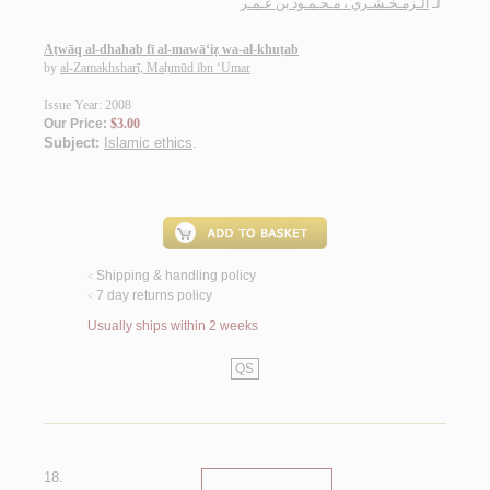
لـ
الـزمـخـشـري ، مـحـمـود بن عـمـر
Aṭwāq al-dhahab fī al-mawā‘iẓ wa-al-khuṭab
by
al-Zamakhsharī, Maḥmūd ibn ‘Umar
Issue Year: 2008
Our Price:
$3.00
Subject:
Islamic ethics
.
Shipping & handling policy
<
7 day returns policy
<
Usually ships within 2 weeks
QS
18.