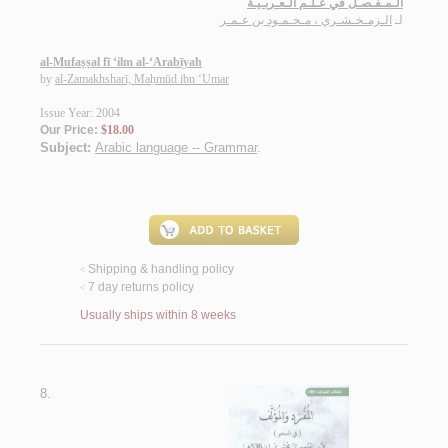
الـمـفـصـل في عـلـم الـعـربـيـة
لـ
الـزمـخـشـري ، مـحـمـود بن عـمـر
al-Mufaṣṣal fī ‘ilm al-‘Arabīyah
by
al-Zamakhsharī, Maḥmūd ibn ‘Umar
Issue Year: 2004
Our Price:
$18.00
Subject:
Arabic language -- Grammar
.
Shipping & handling policy
<
7 day returns policy
<
Usually ships within 8 weeks
8.