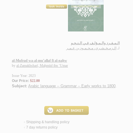
الـمـفـرد والـمـؤلـف فـي الـنـحـو
لـ
الـزمـخـشـري، مـحـمـود بن عـمـر
al-Mufrad wa-al-mu’allaf fī al-naḥw
by
al-Zamakhsharī, Maḥmūd ibn ‘Umar
Issue Year: 2023
Our Price:
$22.00
Subject:
Arabic language -- Grammar -- Early works to 1800
.
Shipping & handling policy
<
7 day returns policy
<