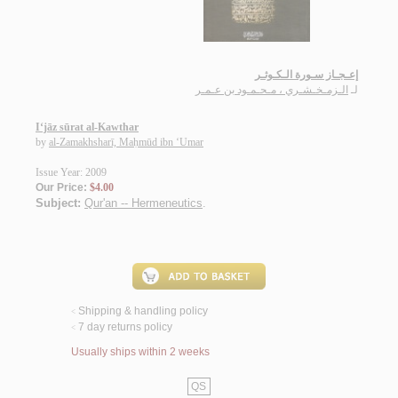
إعـجـاز سـورة الـكـوثـر
لـ
الـزمـخـشـري ، مـحـمـود بن عـمـر
I‘jāz sūrat al-Kawthar
by
al-Zamakhsharī, Maḥmūd ibn ‘Umar
Issue Year: 2009
Our Price:
$4.00
Subject:
Qur'an -- Hermeneutics
.
Shipping & handling policy
<
7 day returns policy
<
Usually ships within 2 weeks
QS