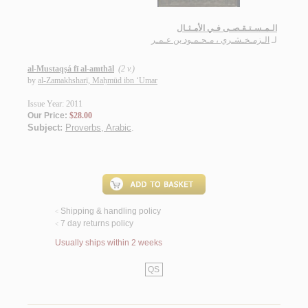
الـمـسـتـقـصـى فـي الأمـثـال
لـ
الـزمـخـشـري ، مـحـمـود بن عـمـر
al-Mustaqṣá fī al-amthāl
(2 v.)
by
al-Zamakhsharī, Maḥmūd ibn ‘Umar
Issue Year: 2011
Our Price:
$28.00
Subject:
Proverbs, Arabic
.
Shipping & handling policy
<
7 day returns policy
<
Usually ships within 2 weeks
QS