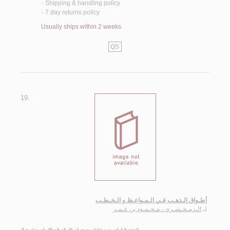
Shipping & handling policy
<
7 day returns policy
<
Usually ships within 2 weeks
QS
19.
أطـواق الـذهـب فـي الـمـواعـظ و الـخـطـب
لـ
الـزمـخـشـري ، مـحـمـود بن عـمـر