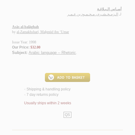
أسـاس الـبـلاغـة
لـ
الـزمـخـشـري، مـحـمـود بن عـمـر
Asās al-balāghah
by
al-Zamakhsharī, Maḥmūd ibn ‘Umar
Issue Year: 1998
Our Price:
$32.00
Subject:
Arabic language -- Rhetoric
.
Shipping & handling policy
<
7 day returns policy
<
Usually ships within 2 weeks
QS