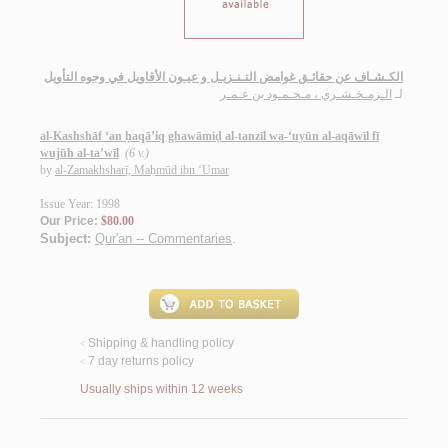
الكـشـاف عن حقائـق غوامض التـنـزيـل و عيـون الأقاويل في وجوه التأويل
لـ
الـزمـخـشـري ، مـحـمـود بن عـمـر
al-Kashshāf ‘an ḥaqā’iq ghawāmiḍ al-tanzīl wa-‘uyūn al-aqāwīl fī
wujūh al-ta’wīl
(6 v.)
by
al-Zamakhsharī, Maḥmūd ibn ‘Umar
Issue Year: 1998
Our Price:
$80.00
Subject:
Qur'an -- Commentaries
.
Shipping & handling policy
<
7 day returns policy
<
Usually ships within 12 weeks