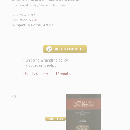
Aṭwāq al-dhahab fī al-mawā‘iẓ wa-al-khuṭab
by
al-Zamakhsharī, Maḥmūd ibn ‘Umar
Issue Year: 1992
Our Price:
$3.00
Subject:
Maxims, Arabic
.
Shipping & handling policy
<
7 day returns policy
<
Usually ships within 12 weeks
20.