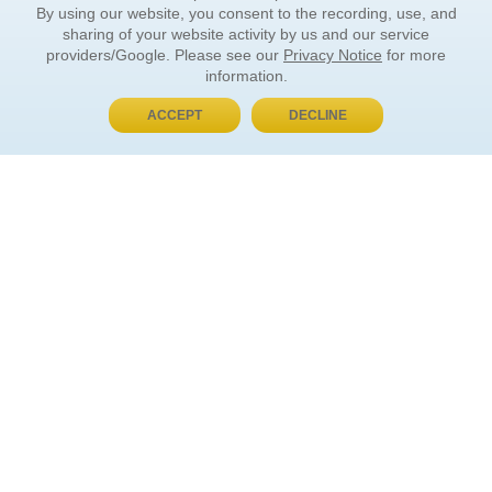
By using our website, you consent to the recording, use, and
sharing of your website activity by us and our service
providers/Google. Please see our
Privacy Notice
for more
information.
ACCEPT
DECLINE
BUY NOW, PAY LATER
ORDER INFORMATION
Find Your Book
How to Order
About Basket
Market Availability
Order Tracking
Order Inquiries
YOUR ACCOUNT
Contact Us