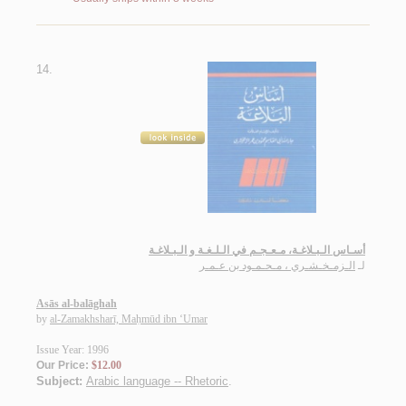
14.
أسـاس الـبـلاغـة، مـعـجـم في الـلـغـة و الـبـلاغـة
لـ
الـزمـخـشـري ، مـحـمـود بن عـمـر
Asās al-balāghah
by
al-Zamakhsharī, Maḥmūd ibn ‘Umar
Issue Year: 1996
Our Price:
$12.00
Subject:
Arabic language -- Rhetoric
.