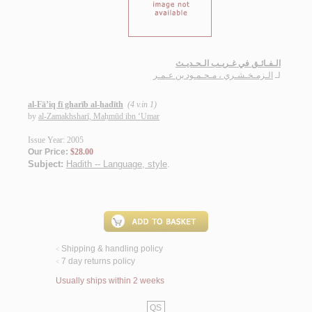
الـفـائـق في غـريـب الـحـديـث
لـ
الـزمـخـشـري ، مـحـمـود بن عـمـر
al-Fā’iq fī gharīb al-ḥadīth
(4 v.in 1)
by
al-Zamakhsharī, Maḥmūd ibn ‘Umar
Issue Year: 2005
Our Price:
$28.00
Subject:
Hadith -- Language, style
.
Shipping & handling policy
<
7 day returns policy
<
Usually ships within 2 weeks
QS