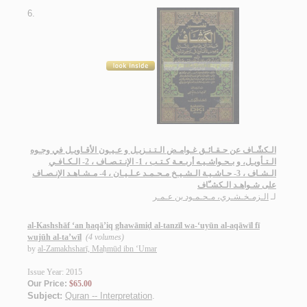
6.
الـكشّـاف عن حـقـائـق غـوامـض الـتـنـزيـل و عـيـون الأقـاويـل في وجـوه
الـتـأويـل، و بـحـواشـيـه أربـعـة كـتـب ، 1- الإنـتـصـاف ، 2- الـكـافـي
الـشـاف ، 3- حـاشـيـة الـشـيـخ مـحـمـد عـلـيـان ، 4- مـشـاهـد الإنـصـاف
على شـواهـد الـكشـّاف
لـ
الـزمـخـشـري، مـحـمـود بن عـمـر
al-Kashshāf ‘an ḥaqā’iq ghawāmiḍ al-tanzīl wa-‘uyūn al-aqāwīl fī
wujūh al-ta’wīl
(4 volumes)
by
al-Zamakhsharī, Maḥmūd ibn ‘Umar
Issue Year: 2015
Our Price:
$65.00
Subject:
Quran -- Interpretation
.