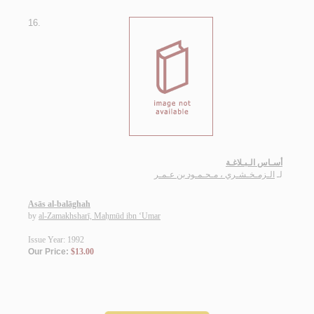
16.
أسـاس الـبـلاغـة
لـ
الـزمـخـشـري ، مـحـمـود بن عـمـر
Asās al-balāghah
by
al-Zamakhsharī, Maḥmūd ibn ‘Umar
Issue Year: 1992
Our Price:
$13.00