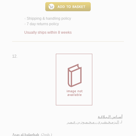
Shipping & handling policy
<
7 day returns policy
<
Usually ships within 8 weeks
12.
أسـاس الـبـلاغـة
لـ
الـزمـخـشـري ، مـحـمـود بن عـمـر
Asas al-balaghah
(2vols.)