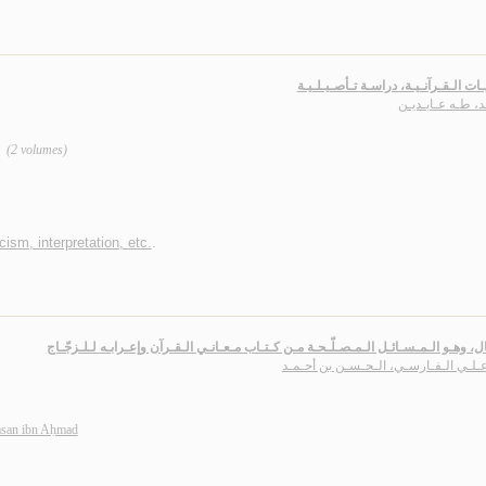
يـات الـقـرآنـيـة، دراسـة تـأصـيـلـيـة
، طـه عـابـديـن
(2 volumes)
cism, interpretation, etc.
.
ال، وهـو الـمـسـائـل الـمـصـلّـحـة مـن كـتـاب مـعـانـي الـقـرآن وإعـرابـه لـلـزجّـاج
عـلـي الـفـارسـي، الـحـسـن بن أحـمـد
Ḥasan ibn Aḥmad