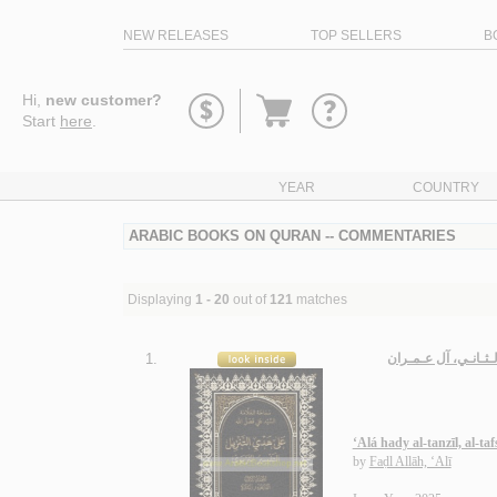
NEW RELEASES
TOP SELLERS
B
Go
Hi,
new customer?
to
Start
here
.
basket
YEAR
COUNTRY
ARABIC BOOKS ON QURAN -- COMMENTARIES
Displaying
1 - 20
out of
121
matches
1.
الـثـانـي، آل عـمـران
‘Alá hady al-tanzīl, al-taf
by
Faḍl Allāh, ‘Alī