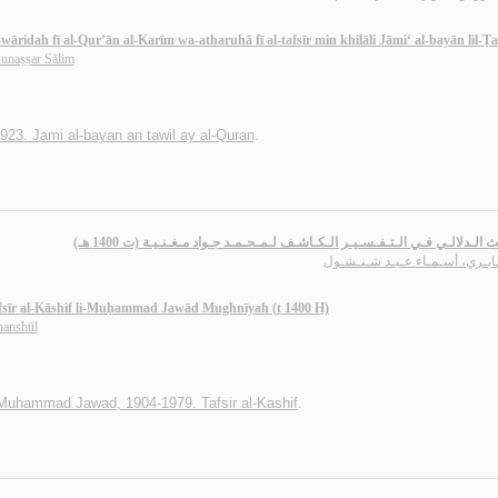
-wāridah fī al-Qur’ān al-Karīm wa-atharuhā fī al-tafsīr min khilāli Jāmi‘ al-bayān lil-Ṭ
unaṣṣar Sālim
-923. Jami al-bayan an tawil ay al-Quran
.
ث الـدلالـي فـي الـتـفـسـيـر الـكـاشـف لـمـحـمـد جـواد مـغـنـيـة (ت 1400 هـ
ـابـري، أسـمـاء عـبـد شـنـشـول
-Tafsīr al-Kāshif li-Muḥammad Jawād Mughnīyah (t 1400 H)
hanshūl
Muhammad Jawad, 1904-1979. Tafsir al-Kashif
.