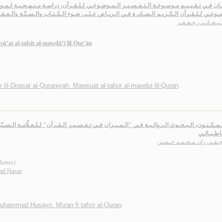
ـان فـي تـقـيـيـم مـوسـوعـة الـتـفـسـيـر الـمـوضـوعـي لـلـقـرآن، دراسـة مـنـهـجـيـة لـمـو
ـوعـي لـلـقـرآن الـكـريـم الـصـادرة فـي الـريـاض عـلـى ضـوء الـكـتـاب والـسـنّـة والـعـق
بـحـانـي، جـعـفـر
ū‘at al-tafsīr al-mawḍū‘ī lil-Qur’ān
 lil-Dirasat al-Quraniyah. Mawsuat al-tafsir al-mawdui lil-Quran
.
لـمـكـنـون، الـبـحـوث الـروائـيـة فـي "الـمـيـزان فـي تـفـسـيـر الـقـرآن" لـلـعـلّامـة الـسـي
اطـبـائـي
ـجـفـي راد، مـحـمـد حـسـن
olumes)
ad Ḥasan
uhammad Husayn. Mizan fi tafsir al-Quran
.