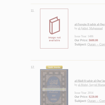
11.
al-Furqān fī tafsīr al-Q
by
al-Ṣādiqī, Muḥammad
Issue Year: 1406
Our Price:
$600.00
Subject:
Quran -- Co
12.
al-Hādī fī tafsīr al-Qur’
by
al-Muhrī, Sayyid Murta
Issue Year: 2014
Our Price:
$220.00
Subject:
Quran -- Co