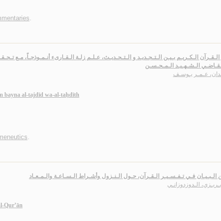
mmentaries
.
الـقـرآن الـكـريـم بـيـن الـتـجـديـد و الـتـحـديـث، عـلـم زلـة الـقـارىء أنـمـوذجـاً، مـع تـحـق
ـقـاضـي الـشـهـيـد الـمـحـسـن
دان، عـمـر يـوسـف
 bayna al-tajdīd wa-al-taḥdīth
meneutics
.
الـبـيـان فـي تـفـسـيـر الـقـرآن، حـول الـنـزول وأشـراط الـسـاعـة والـمـعـاد
بـريـزي، الـدوزدوزانـي
al-Qur’ān