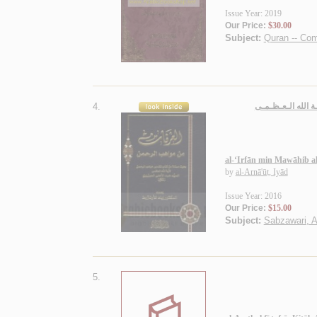
Issue Year: 2019
Our Price:
$30.00
Subject:
Quran -- Co
4.
ة الله الـعـظـمـى
al-‘Irfān min Mawāhib 
by
al-Arnā'ūṭ, Iyād
Issue Year: 2016
Our Price:
$15.00
Subject:
Sabzawari, A
5.