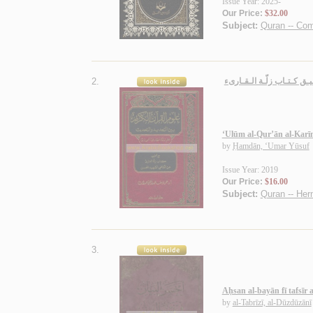
Issue Year: 2025-
Our Price:
$32.00
Subject:
Quran -- Co
2.
ـيـق كـتـاب زلّـة الـقـارىء
‘Ulūm al-Qur’ān al-Karīm
by
Ḥamdān, ‘Umar Yūsuf
Issue Year: 2019
Our Price:
$16.00
Subject:
Quran -- Her
3.
Aḥsan al-bayān fī tafsīr 
by
al-Tabrīzī, al-Dūzdūzānī