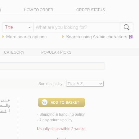
Q
HOW TO ORDER
ORDER STATUS
More search options
Search using
Arabic
characters
CATEGORY
POPULAR PICKS
Sort results by:
عـلـى ه
والـنـس
لـ
فـضـ
Shipping & handling policy
<
7 day returns policy
<
Usually ships within 2 weeks