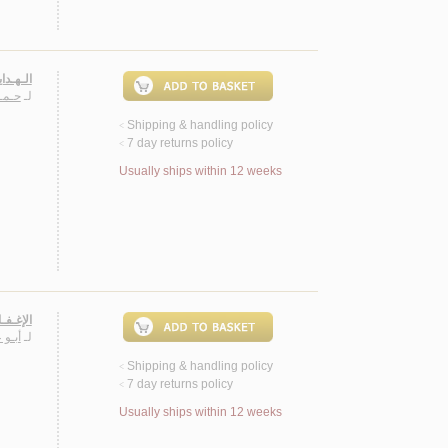
الـهـدا
لـ
حـمـد
Shipping & handling policy
<
7 day returns policy
<
Usually ships within 12 weeks
الإغـفـ
لـ
أبـو 
Shipping & handling policy
<
7 day returns policy
<
Usually ships within 12 weeks