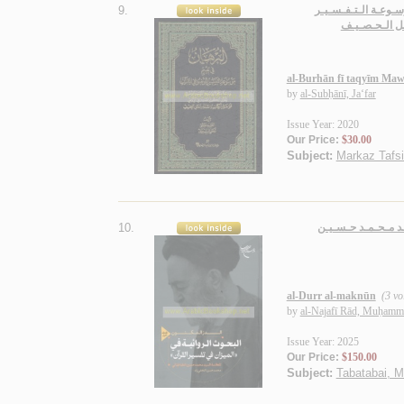
9.
سـوعـة الـتـفـسـيـر
ـل الـحـصـيـف
al-Burhān fī taqyīm Maws
by
al-Subḥānī, Ja‘far
Issue Year: 2020
Our Price:
$30.00
Subject:
Markaz Tafsir
10.
ّـد مـحـمـد حـسـيـن
al-Durr al-maknūn
(3 v
by
al-Najafī Rād, Muḥamm
Issue Year: 2025
Our Price:
$150.00
Subject:
Tabatabai, M