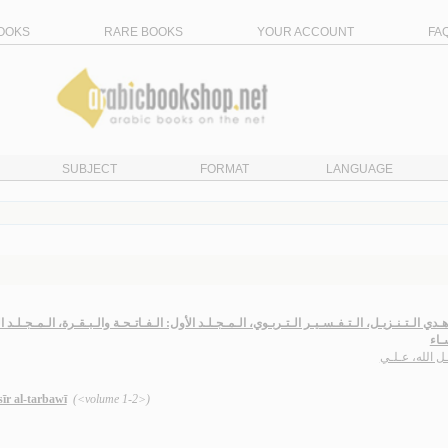
OOKS
RARE BOOKS
YOUR ACCOUNT
FA
SUBJECT
FORMAT
LANGUAGE
ـدي الـتـنـزيـل، الـتـفـسـيـر الـتـربـوي، الـمـجـلـد الأول: الـفـاتـحـة والـبـقـرة، الـمـجـلـد 
ـاء
ل الله، عـلـي
sīr al-tarbawī
(<volume 1-2>)