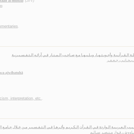
 Allāh al-munzal
(20 v.)
im
mmentaries
.
لـة الـقـرآنـيـة وأجـوبـتـهـا، ويـلـيـهـا مـع صـاحـب الـمـنـار فـي آرائـه الـتـفـسـيـريـة
بـحـانـي، جـعـفـر
h wa-ajwibatuhā
cism, interpretation, etc.
.
ـيـب الـعـربـيـة الـواردة فـي الـقـرآن الـكـريـم وأثـرهـا فـي الـتـفـسـيـر مـن خـلال جـامـع ا
ـاووش، فـواز مـنـصـر سـالـم