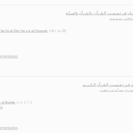
ـان في تـفـسـيـر الـقـرآن بـالـقـرآن والسـنّـة
ـادقـي، مـحـمـد
ur’ān bi-al-Qur’ān wa-al-Sunnah
(30 v. in 28)
mmentaries
.
ي فـي تـفـسـيـر الـقـرآن الـكـريـم
هـري، سـيّـد مـرتـضـى
ān al-Karīm
(<v. 1-7>)
ḍá
mmentaries
.