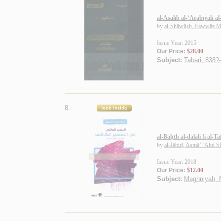
al-Asālīb al-‘Arabīyah al
by
al-Shāwūsh, Fawwāz M
Issue Year: 2015
Our Price:
$28.00
Subject:
Tabari, 838?
8.
al-Baḥth al-dalālī fī al
by
al-Jābirī, Asmā’ ‘Abd S
Issue Year: 2018
Our Price:
$12.00
Subject:
Maghniyah, 