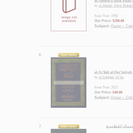
al-Amthal fī tafsīr Kitāb
by
al-Shīrāzī, Nāṣir Makār
Issue Year: 1992
Our Price:
$200.00
Subject:
Quran -- Co
6.
al-As’ilah al-Qur’ānīya
by
al-Subḥānī, Ja‘far
Issue Year: 2025
Our Price:
$40.00
Subject:
Quran -- Criti
7.
لـبـيـان لـلـطـبـري