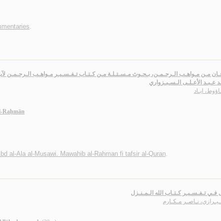
mmentaries
.
ـان مـن مـواهـب الـرحـمـن، بـحـوث مـسـتـلـة مـن كـتـاب تـفـسـيـر مـواهـب الـرحـمـن لآيـ
د عـبـد الأعـلـى الـسـبـزواري
ـاؤوط، ايـاد
al-Raḥmān
bd al-Ala al-Musawi. Mawahib al-Rahman fi tafsir al-Quran
.
ل فـي تـفـسـيـر كـتـاب الله الـمـنـزل
يـرازي، نـاصـر مـكـارم