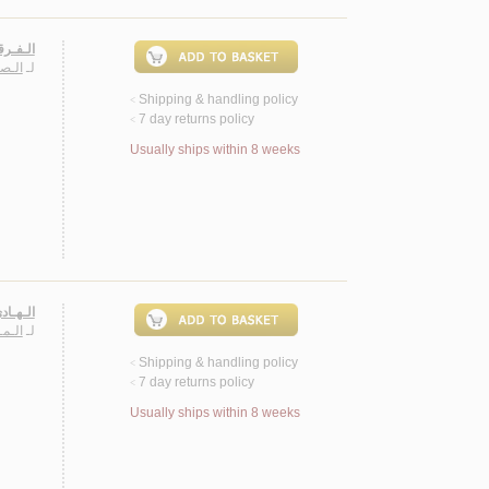
الـفـرق
لـ
الـص
Shipping & handling policy
<
7 day returns policy
<
Usually ships within 8 weeks
الـهـاد
لـ
الـمـ
Shipping & handling policy
<
7 day returns policy
<
Usually ships within 8 weeks