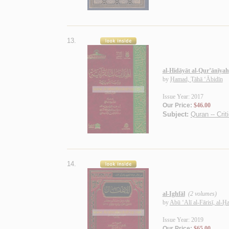
13.
al-Hidāyāt al-Qur’ānīyah
by
Ḥamad, Ṭāhā ‘Ābidīn
Issue Year: 2017
Our Price:
$46.00
Subject:
Quran -- Criti
14.
al-Ighfāl
(2 volumes)
by
Abū ‘Alī al-Fārisī, al-
Issue Year: 2019
Our Price:
$65.00