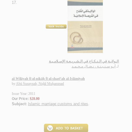
17.
الـولايـة في الـنـكـاح في الـشـريـعـة الإسـلامـيـة
لـ
أبـو سـنـيـنـة ، نـضـال مـحـمـد
al-Wilāyah fī al-nikāḥ fī al-sharī‘ah al-Islāmīyah
by
Abū Sunaynah, Niḍāl Muḥammad
Issue Year: 2011
Our Price:
$28.00
Subject:
Islamic marriage customs and rites
.