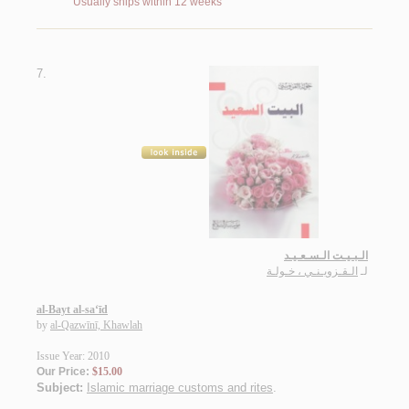
Usually ships within 12 weeks
7.
الـبـيـت الـسـعـيـد
لـ
الـقـزويـنـي ، خـولـة
al-Bayt al-sa‘īd
by
al-Qazwīnī, Khawlah
Issue Year: 2010
Our Price:
$15.00
Subject:
Islamic marriage customs and rites
.