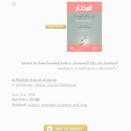
12.
الـمـخـتـار في زواج الـمـسـيـار، دراسـة فـقـهـيـة مـقـارنـة حـديـثـة
لـ
الـحـجـيـلان ، عـبـد الـعـزيـز بن مـحـمـد
al-Mukhtār fī zawāj al-misyār
by
al-Ḥujaylān, ‘Abd al-‘Azīz ibn Muḥammad
Issue Year: 2009
Our Price:
$17.00
Subject:
Islamic marriage customs and rites
.