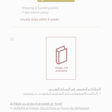
Shipping & handling policy
<
7 day returns policy
<
Usually ships within 8 weeks
13.
الـنـكـاح و الـجـنـس في الـتـراث الـعـربـي
لـ
الـراغـب الإصـفـهـانـي، أبـو الـقـاسـم الـحـسـيـن بن مـحـمـد
al-Nikāḥ wa-al-jins fī al-turāth al-‘Arabī
by
al-Rāghib al-Iṣfahānī, Abū al-Qāsim al-Ḥusayn ibn Muḥammad