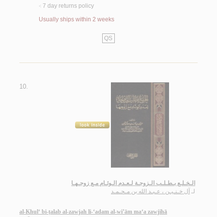
7 day returns policy
<
Usually ships within 2 weeks
QS
10.
الـخـلـع بـطـلـب الـزوجـة لـعـدم الـوئـام مـع زوجـهـا
لـ
آل خـنـيـن ، عـبـد الله بن مـحـمـد
al-Khul‘ bi-ṭalab al-zawjah li-‘adam al-wi’ām ma‘a zawjihā