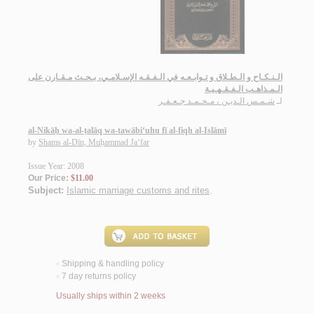
الـنـكـاح و الـطـلاق و تـوابـعـه في الـفـقـه الإسـلامـي، بـحـث مـقـارن على
الـمـذاهـب الـفـقـهـيـة
لـ
شـمـس الـديـن ، مـحـمـد جـعـفـر
al-Nikāḥ wa-al-ṭalāq wa-tawābi‘uhu fī al-fiqh al-Islāmī
by
Shams al-Dīn, Muḥammad Ja‘far
Issue Year: 2008
Our Price:
$11.00
Subject:
Islamic marriage customs and rites
.
Shipping & handling policy
<
7 day returns policy
<
Usually ships within 2 weeks