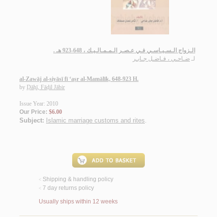
الـزواج الـسـيـاسـي فـي عـصـر الـمـمـالـيـك ، 648-923 هـ .
لـ
ضـاحـي ، فـاضـل جـابـر
al-Zawāj al-siyāsī fī ‘aṣr al-Mamālīk, 648-923 H.
by
Ḍāḥī, Fāḍil Jābir
Issue Year: 2010
Our Price:
$6.00
Subject:
Islamic marriage customs and rites
.
Shipping & handling policy
<
7 day returns policy
<
Usually ships within 12 weeks