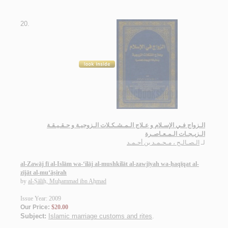
20.
الـزواج فـي الإسـلام و عـلاج الـمـشـكـلات الـزوجيـة و حـقـيـقـة
الـزيـجـات الـمـعـاصـرة
لـ
الـصـالـح ، مـحـمـد بن أحـمـد
al-Zawāj fī al-Islām wa-‘ilāj al-mushkilāt al-zawjīyah wa-ḥaqīqat al-
zījāt al-mu‘āṣirah
by
al-Ṣāliḥ, Muḥammad ibn Aḥmad
Issue Year: 2009
Our Price:
$20.00
Subject:
Islamic marriage customs and rites
.