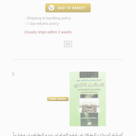
Shipping & handling policy
<
7 day returns policy
<
Usually ships within 2 weeks
QS
5.
أحـكـام الـزواج و الـطـلاق في فـقـه الإمـام ابن حـزم الـظـاهـري، مـقـارنـاً