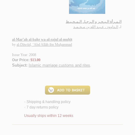
الـمـرأة الـبـحـر و الـرجـل الـمـحـيـط
لـ
الـداوود ، عـبـد الله بن مـحـمـد
al-Mar’ah al-baḥr wa-al-rajul al-muḥīṭ
by
al-Dāwūd, ‘Abd Allāh ibn Muḥammad
Issue Year: 2008
Our Price:
$13.00
Subject:
Islamic marriage customs and rites
.
Shipping & handling policy
<
7 day returns policy
<
Usually ships within 12 weeks