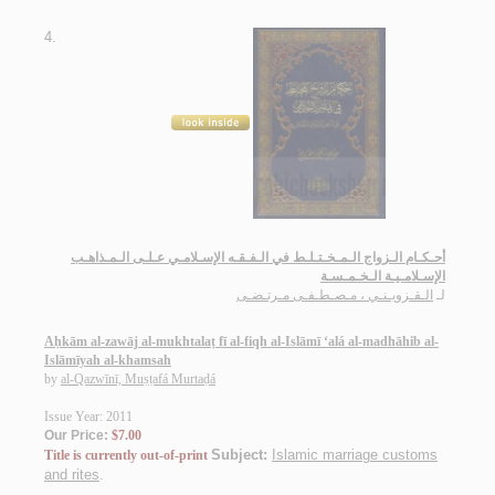
4.
أحـكـام الـزواج الـمـخـتـلـط في الـفـقـه الإسـلامـي عـلـى الـمـذاهـب
الإسـلامـيـة الـخـمـسـة
لـ
الـقـزويـنـي ، مـصـطـفـى مـرتـضـى
Aḥkām al-zawāj al-mukhtalaṭ fī al-fiqh al-Islāmī ‘alá al-madhāhib al-
Islāmīyah al-khamsah
by
al-Qazwīnī, Muṣṭafá Murtaḍá
Issue Year: 2011
Our Price:
$7.00
Subject:
Islamic marriage customs
Title is currently out-of-print
and rites
.