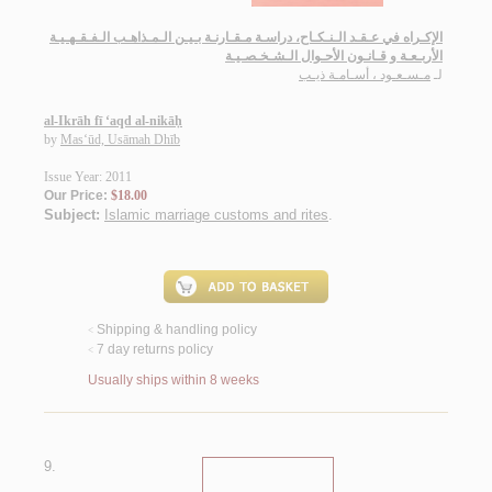
الإكـراه في عـقـد الـنـكـاح، دراسـة مـقـارنـة بـيـن الـمـذاهـب الـفـقـهـيـة
الأربـعـة و قـانـون الأحـوال الـشـخـصـيـة
لـ
مـسـعـود ، أسـامـة ذيـب
al-Ikrāh fī ‘aqd al-nikāḥ
by
Mas‘ūd, Usāmah Dhīb
Issue Year: 2011
Our Price:
$18.00
Subject:
Islamic marriage customs and rites
.
Shipping & handling policy
<
7 day returns policy
<
Usually ships within 8 weeks
9.