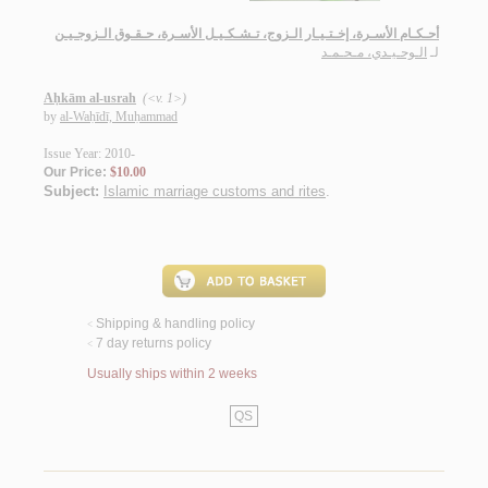
أحـكـام الأسـرة، إخـتـيـار الـزوج، تـشـكـيـل الأسـرة، حـقـوق الـزوجـيـن
لـ
الـوحـيـدي، مـحـمـد
Aḥkām al-usrah
(<v. 1>)
by
al-Waḥīdī, Muḥammad
Issue Year: 2010-
Our Price:
$10.00
Subject:
Islamic marriage customs and rites
.
Shipping & handling policy
<
7 day returns policy
<
Usually ships within 2 weeks
QS