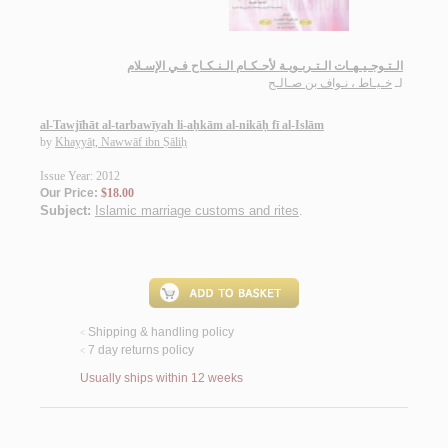
الـتـوجـيـهـات الـتـربـويـة لأحـكـام الـنـكـاح فـي الإسـلام
لـ
خـيـاط ، نـواف بن صـالـح
al-Tawjīhāt al-tarbawīyah li-aḥkām al-nikāḥ fī al-Islām
by
Khayyāṭ, Nawwāf ibn Ṣāliḥ
Issue Year: 2012
Our Price:
$18.00
Subject:
Islamic marriage customs and rites
.
Shipping & handling policy
<
7 day returns policy
<
Usually ships within 12 weeks