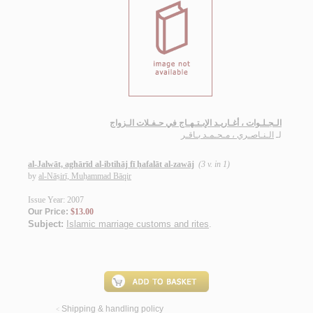
الـجـلـوات ، أغـاريـد الإبـتـهـاج في حـفـلات الـزواج
لـ
الـنـاصـري ، مـحـمـد بـاقـر
al-Jalwāt, aghārīd al-ibtihāj fī ḥafalāt al-zawāj
(3 v. in 1)
by
al-Nāṣirī, Muḥammad Bāqir
Issue Year: 2007
Our Price:
$13.00
Subject:
Islamic marriage customs and rites
.
Shipping & handling policy
<