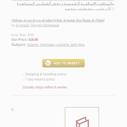
بـالـمـذاهـب الإسـلامـيـة الـخـمـسـة و بـعـض الـقـوانـيـن الـمـعـاصـرة
لـ
الأتـروشـي ، مـصـطـفـى مـحـمـد
Aḥkām al-zawāj wa-al-ṭalāq fī fiqh al-imām Ibn Ḥazm al-Ẓāhirī
by
al-Atrūshī, Muṣṭafá Muḥammad
Issue Year: 2010
Our Price:
$28.00
Subject:
Islamic marriage customs and rites
.
Shipping & handling policy
<
7 day returns policy
<
Usually ships within 8 weeks
6.