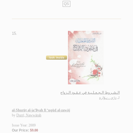
QS
15.
الـشـروط الـجـعـلـيـة في عـقـود الـزواج
لـ
درّي ، نـوّارة
al-Shurūṭ al-ja‘līyah fī ‘uqūd al-zawāj
by
Durrī, Nawwārah
Issue Year: 2009
Our Price:
$9.00