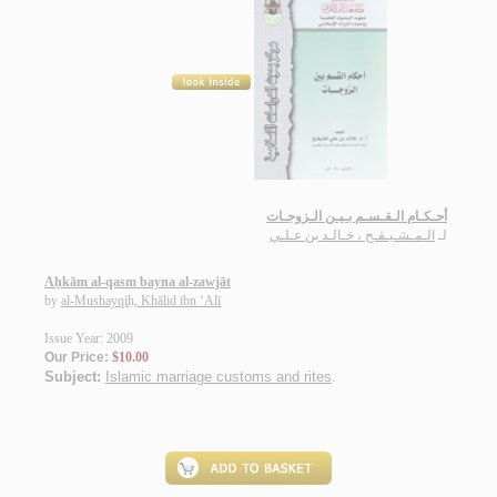
أحـكـام الـقـسـم بـيـن الـزوجـات
لـ
الـمـشـيـقـح ، خـالـد بن عـلـي
Aḥkām al-qasm bayna al-zawjāt
by
al-Mushayqiḥ, Khālid ibn ‘Alī
Issue Year: 2009
Our Price:
$10.00
Subject:
Islamic marriage customs and rites
.