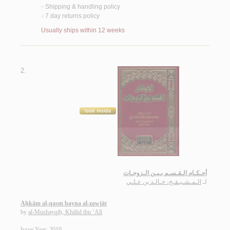
Shipping & handling policy
<
7 day returns policy
<
Usually ships within 12 weeks
2.
أحـكـام الـقـسـم بـيـن الـزوجـات
لـ
الـمـشـيـقـح، خـالـد بن عـلـي
Aḥkām al-qasm bayna al-zawjāt
by
al-Mushayqiḥ, Khālid ibn ‘Alī
Issue Year: 2010