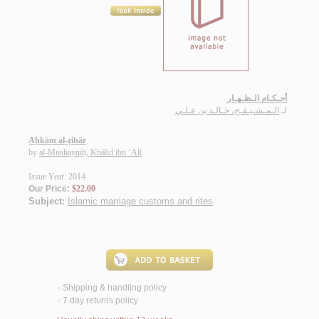
أحـكـام الـظـهـار
لـ
الـمـشـيـقـح، خـالـد بن عـلـي
Aḥkām al-ẓihār
by
al-Mushayqiḥ, Khālid ibn ‘Alī
Issue Year: 2014
Our Price:
$22.00
Subject:
Islamic marriage customs and rites
.
Shipping & handling policy
<
7 day returns policy
<