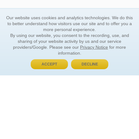
Our website uses cookies and analytics technologies. We do this
to better understand how visitors use our site and to offer you a
more personal experience.
By using our website, you consent to the recording, use, and
sharing of your website activity by us and our service
providers/Google. Please see our
Privacy Notice
for more
information.
ACCEPT
DECLINE
BUY NOW, PAY LATER
ORDER INFORMATION
Find Your Book
How to Order
About Basket
Market Availability
Order Tracking