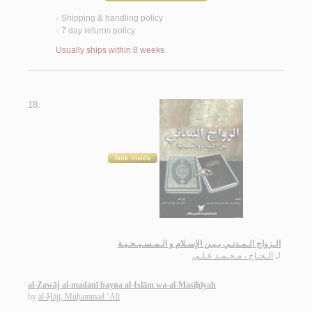
Shipping & handling policy
<
7 day returns policy
<
Usually ships within 8 weeks
18.
الـزواج الـمـدنـي بـيـن الإسـلام و الـمـسـيـحـيـة
لـ
الـحـاج ، مـحـمـد عـلـي
al-Zawāj al-madanī bayna al-Islām wa-al-Masīḥīyah
by
al-Ḥājj, Muḥammad ‘Alī