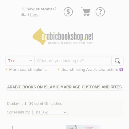
Go
Hi,
new customer?
to
Start
here
.
basket
More search options
Search using
Arabic
characters
ARABIC BOOKS ON ISLAMIC MARRIAGE CUSTOMS AND RITES
Displaying
1 - 20
out of
46
matches
Sort results by:
1.