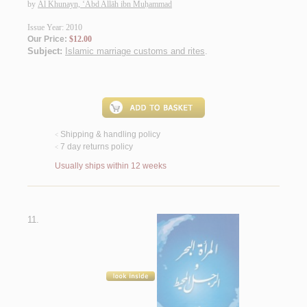
by
Āl Khunayn, ‘Abd Allāh ibn Muḥammad
Issue Year: 2010
Our Price:
$12.00
Subject:
Islamic marriage customs and rites
.
Shipping & handling policy
<
7 day returns policy
<
Usually ships within 12 weeks
11.