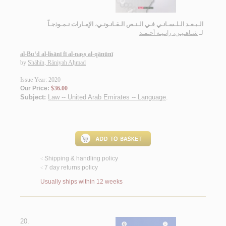
الـبـعـد الـلـسـانـي فـي الـنـص الـقـانـونـي، الإمـارات نـمـوذجـاً
لـ
شـاهـيـن، رانـيـة أحـمـد
al-Bu‘d al-lisānī fī al-naṣṣ al-qānūnī
by
Shāhīn, Rāniyah Aḥmad
Issue Year: 2020
Our Price:
$36.00
Subject:
Law -- United Arab Emirates -- Language
.
Shipping & handling policy
<
7 day returns policy
<
Usually ships within 12 weeks
20.