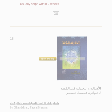
Usually ships within 2 weeks
QS
18.
الأصـالـة و الـحـداثـة فـي الـلـغـة
لـ
غـوادره، فـيـصـل حـسـيـن
al-Aṣālah wa-al-ḥadāthah fī al-lughah
by
Ghawādirah, Fayṣal Ḥusayn