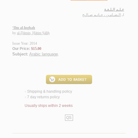
عـلـم الـلـغـة
لـ
الـضـامـن ، حـاتـم صـالـح
‘Ilm al-lughah
by
al-Ḍāmin, Ḥātim Ṣāliḥ
Issue Year: 2014
Our Price:
$15.00
Subject:
Arabic language
.
Shipping & handling policy
<
7 day returns policy
<
Usually ships within 2 weeks
QS