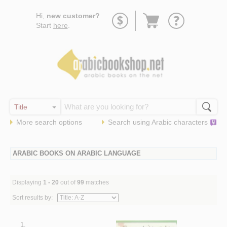
Go
Hi,
new customer?
to
Start
here
.
basket
More search options
Search using
Arabic
characters
ARABIC BOOKS ON ARABIC LANGUAGE
Displaying
1 - 20
out of
99
matches
Sort results by:
1.