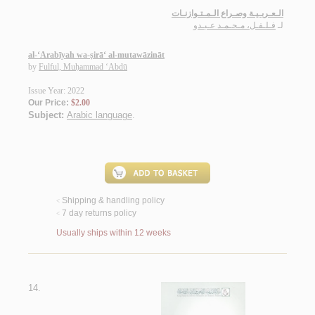
الـعـربـيـة وصـراع الـمـتـوازنـات
لـ
فـلـفـل، مـحـمـد عـبـدو
al-‘Arabīyah wa-ṣirā‘ al-mutawāzināt
by
Fulful, Muḥammad ‘Abdū
Issue Year: 2022
Our Price:
$2.00
Subject:
Arabic language
.
Shipping & handling policy
<
7 day returns policy
<
Usually ships within 12 weeks
14.