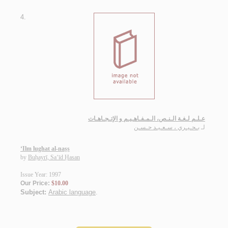
4.
عـلـم لـغـة الـنـص، الـمـفـاهـيـم و الإتـجـاهـات
لـ
بـحـيـري ، سـعـيـد حـسـن
‘Ilm lughat al-naṣṣ
by
Buḥayrī, Sa‘īd Ḥasan
Issue Year: 1997
Our Price:
$10.00
Subject:
Arabic language
.