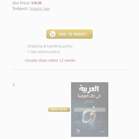
Our Price:
$30.00
Subject:
Islamic law
.
Shipping & handling policy
<
7 day returns policy
<
Usually ships within 12 weeks
8.