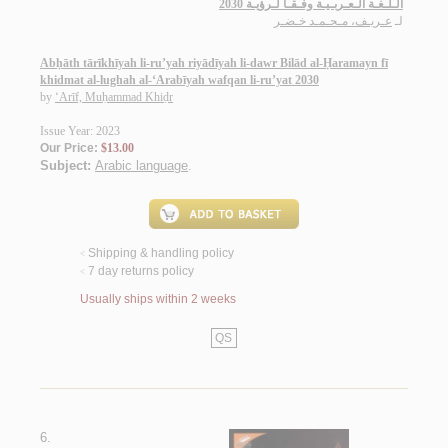
الـلـغـة الـعـربـيـة وفـقـاً لـرؤيـة 2030
لـ
عـريـف، مـحـمـد خـضـر
Abḥāth tārīkhīyah li-ru’yah riyādīyah li-dawr Bilād al-Ḥaramayn fī
khidmat al-lughah al-‘Arabīyah wafqan li-ru’yat 2030
by
‘Arīf, Muḥammad Khiḍr
Issue Year: 2023
Our Price:
$13.00
Subject:
Arabic language
.
Shipping & handling policy
<
7 day returns policy
<
Usually ships within 2 weeks
QS
6.