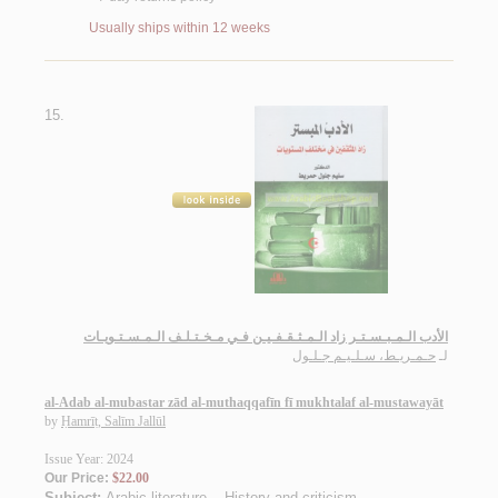
Usually ships within 12 weeks
15.
الأدب الـمـبـسـتـر زاد الـمـثـقـفـيـن فـي مـخـتـلـف الـمـسـتـويـات
لـ
حـمـريـط، سـلـيـم جـلـول
al-Adab al-mubastar zād al-muthaqqafīn fī mukhtalaf al-mustawayāt
by
Ḥamrīṭ, Salīm Jallūl
Issue Year: 2024
Our Price:
$22.00
Subject:
Arabic literature -- History and criticism
.