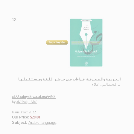
12.
الـعـربـيـة والـمـعـرفـة، قـراءات فـي حـاضـر الـلـغـة ومـسـتـقـبـلـهـا
لـ
الـجـبـالـي، عـلاء
al-‘Arabīyah wa-al-ma‘rifah
by
al-Jibālī, ‘Alā’
Issue Year: 2022
Our Price:
$28.00
Subject:
Arabic language
.