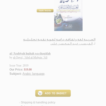
الـعـربـيـة لـغـة و ثـقـافـة، دراسـة لـغـويـة نـقـديـة تـحـلـيـلـيـة
لـ
الـقـيـسـي، عـبـد الـمـحـسـن عـلـي
al-‘Arabīyah lughah wa-thaqāfah
by
al-Qaysī, ‘Abd al-Muḥsin ‘Alī
Issue Year: 2019
Our Price:
$19.00
Subject:
Arabic language
.
Shipping & handling policy
<