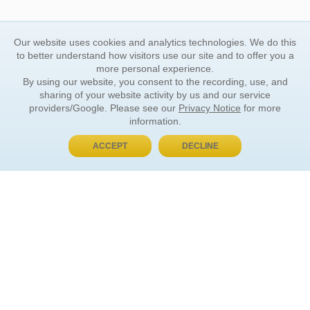
Our website uses cookies and analytics technologies. We do this
to better understand how visitors use our site and to offer you a
more personal experience.
By using our website, you consent to the recording, use, and
sharing of your website activity by us and our service
providers/Google. Please see our
Privacy Notice
for more
information.
ACCEPT
DECLINE
BUY NOW, PAY LATER
ORDER INFORMATION
Find Your Book
How to Order
About Basket
Market Availability
Order Tracking