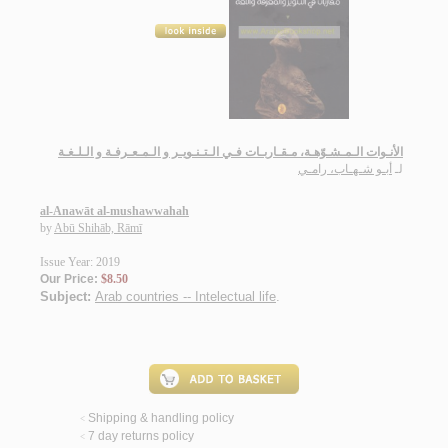
الأنـوات الـمـشـوّهـة، مـقـاربـات فـي الـتـنـويـر و الـمـعـرفـة و الـلـغـة
لـ
أبـو شـهـاب، رامـي
al-Anawāt al-mushawwahah
by
Abū Shihāb, Rāmī
Issue Year: 2019
Our Price:
$8.50
Subject:
Arab countries -- Intelectual life
.
Shipping & handling policy
<
7 day returns policy
<