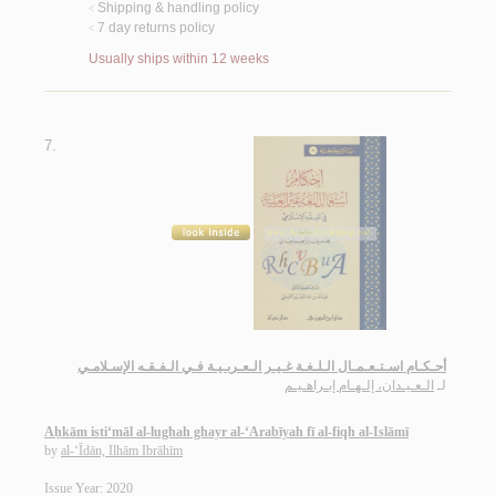
Shipping & handling policy
<
7 day returns policy
<
Usually ships within 12 weeks
7.
أحـكـام اسـتـعـمـال الـلـغـة غـيـر الـعـربـيـة فـي الـفـقـه الإسـلامـي
لـ
الـعـيـدان، إلـهـام إبـراهـيـم
Aḥkām isti‘māl al-lughah ghayr al-‘Arabīyah fī al-fiqh al-Islāmī
by
al-‘Īdān, Ilhām Ibrāhīm
Issue Year: 2020