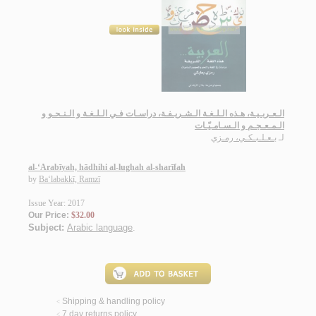
الـعـربـيـة، هـذه الـلـغـة الـشـريـفـة، دراسـات فـي الـلـغـة و الـنـحـو و
الـمـعـجـم و الـسـامـيّـات
لـ
بـعـلـبـكـي، رمـزي
al-‘Arabīyah, hādhihi al-lughah al-sharīfah
by
Ba‘labakkī, Ramzī
Issue Year: 2017
Our Price:
$32.00
Subject:
Arabic language
.
Shipping & handling policy
<
7 day returns policy
<