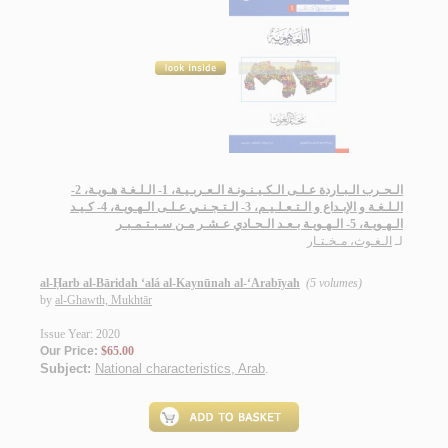
الـحـرب الـبـاردة عـلـى الـكـيـنـونـة الـعـربـيـة، 1- الـلـغـة هـويـة، 2-
الـلـغـة و الإبـداع و الـتـعـلـيـم، 3- الـتـجـنـي عـلـى الـهـويـة، 4- كـيـد
الـهـويـة، 5- الـهـويـة بـعـد الـحـادي عـشـر مـن سـبـتـمـبـر
لـ
الـغـوث، مـخـتـار
al-Ḥarb al-Bāridah ‘alá al-Kaynūnah al-‘Arabīyah
(5 volumes)
by
al-Ghawth, Mukhtār
Issue Year: 2020
Our Price:
$65.00
Subject:
National characteristics, Arab
.