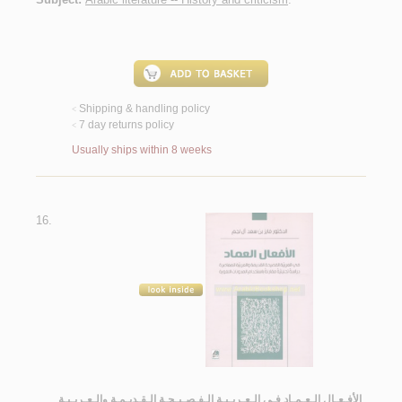
Shipping & handling policy
<
7 day returns policy
<
Usually ships within 8 weeks
16.
الأفـعـال الـعـمـاد فـي الـعـربـيـة الـفـصـيـحـة الـقـديـمـة والـعـربـيـة