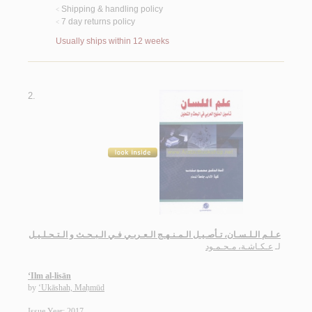
Shipping & handling policy
<
7 day returns policy
<
Usually ships within 12 weeks
2.
عـلـم الـلـسـان، تـأصـيـل الـمـنـهـج الـعـربـي فـي الـبـحـث و الـتـحـلـيـل
لـ
عـكـاشـة، مـحـمـود
‘Ilm al-lisān
by
‘Ukāshah, Maḥmūd
Issue Year: 2017