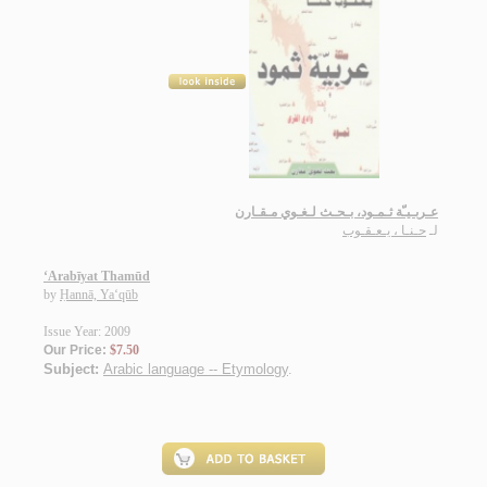
عـربـيـّة ثـمـود، بـحـث لـغـوي مـقـارن
لـ
حـنـا ، يـعـقـوب
‘Arabīyat Thamūd
by
Ḥannā, Ya‘qūb
Issue Year: 2009
Our Price:
$7.50
Subject:
Arabic language -- Etymology
.