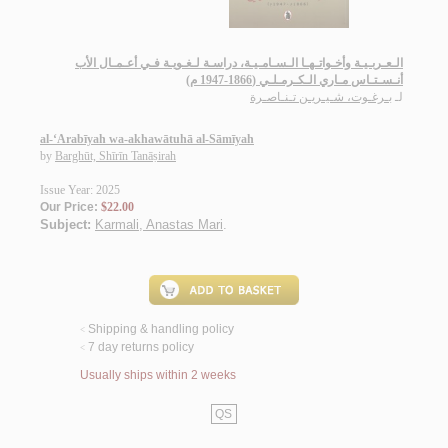
الـعـربـيـة وأخـواتـهـا الـسـامـيـة، دراسـة لـغـويـة فـي أعـمـال الأب
أنـسـتـاس مـاري الـكـرمـلـي (1866-1947 م)
لـ
بـرغـوت، شـيـريـن تـنـاصـرة
al-‘Arabīyah wa-akhawātuhā al-Sāmīyah
by
Barghūt, Shīrīn Tanāṣirah
Issue Year: 2025
Our Price:
$22.00
Subject:
Karmali, Anastas Mari
.
Shipping & handling policy
<
7 day returns policy
<
Usually ships within 2 weeks
QS