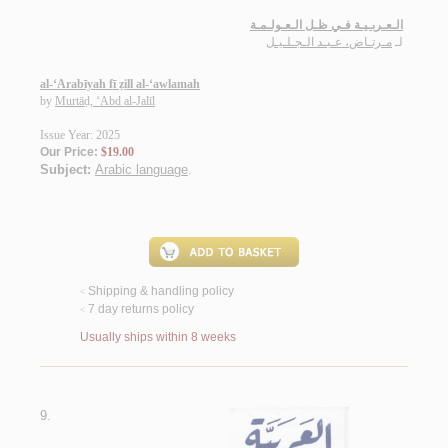
الـعـربـيـة فـي ظـل الـعـولـمـة
لـ
مـرتـاض، عـبـد الـجـلـيـل
al-‘Arabīyah fī ẓill al-‘awlamah
by
Murtāḍ, ‘Abd al-Jalīl
Issue Year: 2025
Our Price:
$19.00
Subject:
Arabic language
.
Shipping & handling policy
<
7 day returns policy
<
Usually ships within 8 weeks
9.