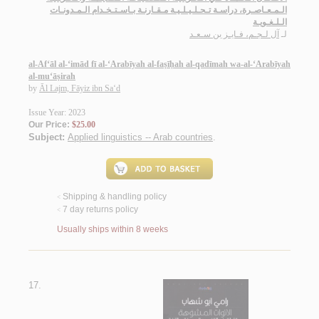
الـمـعـاصـرة، دراسـة تـحـلـيـلـيـة مـقـارنـة بـاسـتـخـدام الـمـدونـات
الـلـغـويـة
لـ
آل لـجـم، فـايـز بن سـعـد
al-Af‘āl al-‘imād fī al-‘Arabīyah al-faṣīḥah al-qadīmah wa-al-‘Arabīyah
al-mu‘āṣirah
by
Āl Lajm, Fāyiz ibn Sa‘d
Issue Year: 2023
Our Price:
$25.00
Subject:
Applied linguistics -- Arab countries
.
Shipping & handling policy
<
7 day returns policy
<
Usually ships within 8 weeks
17.