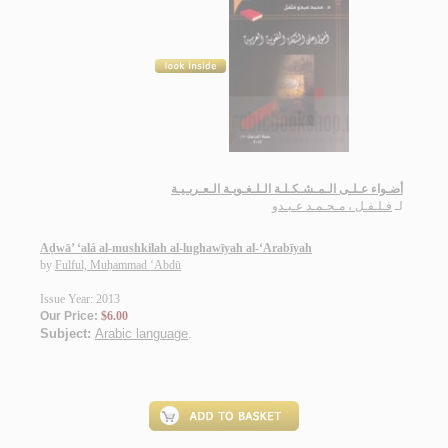
أضـواء عـلـى الـمـشـكـلـة الـلـغـويـة الـعـربـيـة
لـ
فـلـفـل ، مـحـمـد عـبـدو
Aḍwā’ ‘alá al-mushkilah al-lughawīyah al-‘Arabīyah
by
Fulful, Muḥammad ‘Abdū
Issue Year: 2013
Our Price:
$6.00
Subject:
Arabic language
.