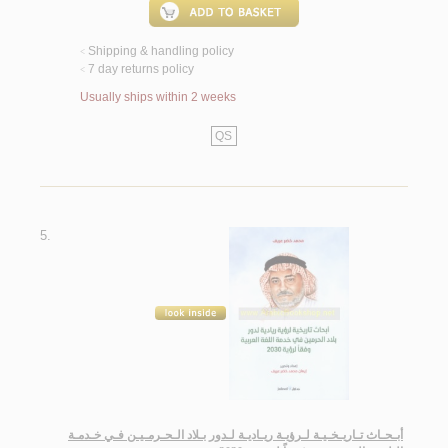
Shipping & handling policy
<
7 day returns policy
<
Usually ships within 2 weeks
QS
5.
أبـحـاث تـاريـخـيـة لـرؤيـة ريـاديـة لـدور بـلاد الـحـرمـيـن فـي خـدمـة