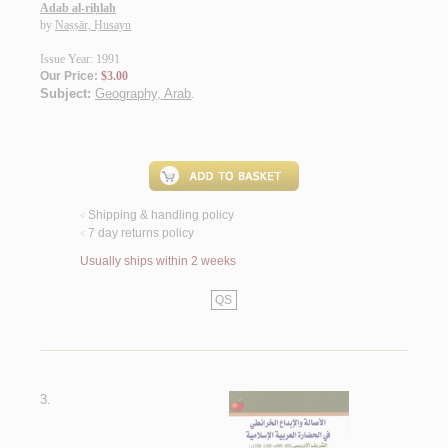
Adab al-riḥlah
by
Naṣṣār, Ḥusayn
Issue Year: 1991
Our Price:
$3.00
Subject:
Geography, Arab
.
Shipping & handling policy
<
7 day returns policy
<
Usually ships within 2 weeks
QS
3.