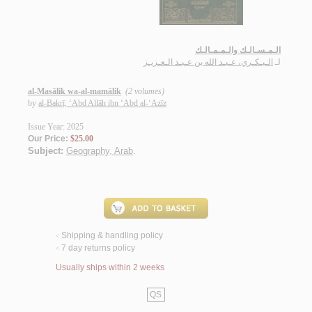
الـمـسـالـك والـمـمـالـك
لـ
الـبـكـري، عـبـد الله بن عـبـد الـعـزيـز
al-Masālik wa-al-mamālik
(2 volumes)
by
al-Bakrī, ‘Abd Allāh ibn ‘Abd al-‘Azīz
Issue Year: 2025
Our Price:
$25.00
Subject:
Geography, Arab
.
Shipping & handling policy
<
7 day returns policy
<
Usually ships within 2 weeks
QS