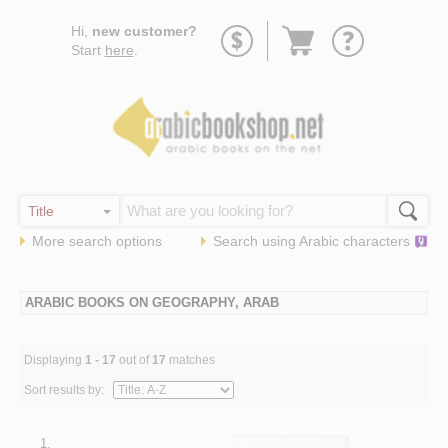
Go
Hi,
new customer?
to
Start
here
.
basket
More search options
Search using
Arabic
characters
ARABIC BOOKS ON GEOGRAPHY, ARAB
Displaying
1 - 17
out of
17
matches
Sort results by:
1.