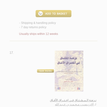
Shipping & handling policy
<
7 day returns policy
<
Usually ships within 12 weeks
17.
نـزهـة الـمـشـتـاق فـي اخـتـراق الآفـاق
لـ
الإدريـسـي، مـحـمـد بن عـبـد الله