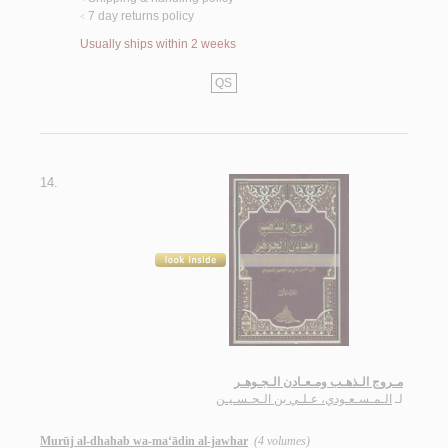
7 day returns policy
<
Usually ships within 2 weeks
QS
14.
مـروج الـذهـب ومـعـادن الـجـوهـر
لـ
الـمـسـعـودي، عـلـي بن الـحـسـيـن
Murūj al-dhahab wa-ma‘ādin al-jawhar
(4 volumes)