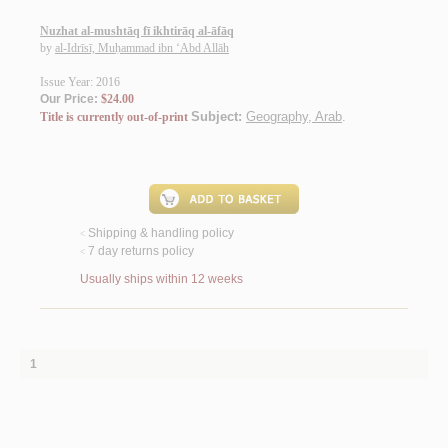
Nuzhat al-mushtāq fī ikhtirāq al-āfāq
by
al-Idrīsī, Muḥammad ibn ‘Abd Allāh
Issue Year: 2016
Our Price:
$24.00
Subject:
Geography, Arab
.
Title is currently out-of-print
Shipping & handling policy
<
7 day returns policy
<
Usually ships within 12 weeks
1