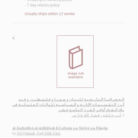
<
7 day returns policy
<
Usually ships within 12 weeks
4.
الـجـغـرافـيـا الـتـاريـخـيـة لـلـبـنـان و سـوريـا و فـلـسـطـيـن، و فـيـه
أبـرز الـتـقـسـيـمـات الإداريـة و الـسـيـاسـيـة لـلـولايـات الـعـثـمـانـيـة في
بـلاد الـشـام أواخـر الـقـرن الـتـاسـع عـشـر
لـ
أبـي حـلـقـة ، فـضـل الله فـارس
al-Jughrāfiyā al-tārīkhīyah li-Lubnān wa-Sūriyā wa-Filasṭīn
by
Abī Ḥalaqah, Faḍl Allāh Fāris