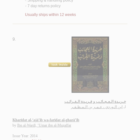
Shipping & handling policy
<
7 day returns policy
<
Usually ships within 12 weeks
9.
خـريـدة الـعـجـائـب و فـريـدة الـغـرائـب
لـ
ابن الـوردي ، عـمـر بن الـمـظـفـر
Kharīdat al-‘ajā’ib wa-farīdat al-gharā’ib
by
Ibn al-Wardī, ‘Umar ibn al-Muẓaffar
Issue Year: 2014