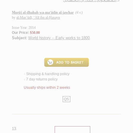
لـ
الـمـسـعـودي ، عـلـي بن الـحـسـيـن
Murūj al-dhahab wa-ma‘ādin al-jawhar
(4 v.)
by
al-Mas‘ūdī, ‘Alī ibn al-Ḥusayn
Issue Year: 2014
Our Price:
$50.00
Subject:
World history -- Early works to 1800
.
Shipping & handling policy
<
7 day returns policy
<
Usually ships within 2 weeks
QS
13.