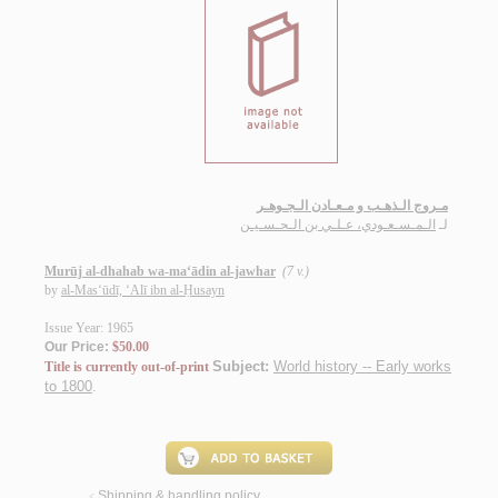
مـروج الـذهـب و مـعـادن الـجـوهـر
لـ
الـمـسـعـودي، عـلـي بن الـحـسـيـن
Murūj al-dhahab wa-ma‘ādin al-jawhar
(7 v.)
by
al-Mas‘ūdī, ‘Alī ibn al-Ḥusayn
Issue Year: 1965
Our Price:
$50.00
Subject:
World history -- Early works
Title is currently out-of-print
to 1800
.
Shipping & handling policy
<