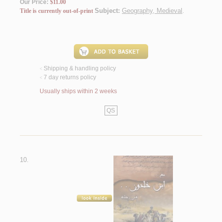
Our Price:
$11.00
Subject:
Geography, Medieval
.
Title is currently out-of-print
Shipping & handling policy
<
7 day returns policy
<
Usually ships within 2 weeks
QS
10.