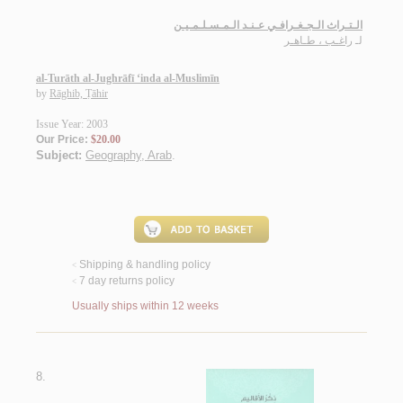
الـتـراث الـجـغـرافـي عـنـد الـمـسـلـمـيـن
لـ
راغـب ، طـاهـر
al-Turāth al-Jughrāfī ‘inda al-Muslimīn
by
Rāghib, Ṭāhir
Issue Year: 2003
Our Price:
$20.00
Subject:
Geography, Arab
.
Shipping & handling policy
<
7 day returns policy
<
Usually ships within 12 weeks
8.