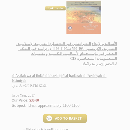
الأصـالـة و الإبـداع الـخـرائـطـي فـي الـحـضـارة الـعـربـيـة الإسـلامـيـة،
الـشـريـف الإدريـسـي، 493-560 هـ/1100-1166 م، دراسـة فـي الـفـكـر
الـجـغـرافـي بـإسـتـخـدام الأسـالـيـب الـكـمـيـة و تـقـنـيـات
الـمـعـلـومـات الـمـعـاصـرة GIS
لـ
الـجـواري، رائـد راكـان
al-Aṣālah wa-al-ibdā‘ al-kharā’iṭī fī al-ḥaḍārah al-‘Arabīyah al-
Islāmīyah
by
al-Jawārī, Rā’id Rākān
Issue Year: 2017
Our Price:
$30.00
Subject:
Idrisi, approximately 1100-1166
.
Shipping & handling policy