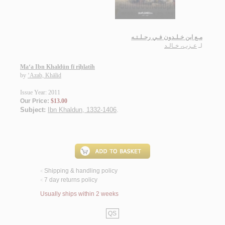
مـع ابن خـلـدون فـي رحـلـتـه
لـ
عـزب، خـالـد
Ma‘a Ibn Khaldūn fī riḥlatih
by
‘Azab, Khālid
Issue Year: 2011
Our Price:
$13.00
Subject:
Ibn Khaldun, 1332-1406
.
Shipping & handling policy
<
7 day returns policy
<
Usually ships within 2 weeks
QS