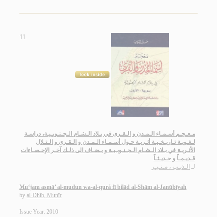
11.
مـعـجـم أسـمـاء الـمـدن و الـقـرى في بـلاد الـشـام الـجـنـوبـيـة، دراسـة
لـغـويـة تـاريـخـيـة أثـريـة حـول أسـمـاء الـمـدن و الـقـرى و الـتـلال
الأثـريـة في بـلاد الـشـام الـجـنـوبـيـة و يـضـاف الى ذلـك آخـر الإحـصـاءات
قـديـمـاً و حـديـثـاً
لـ
الـذيـب ، مـنـيـر
Mu‘jam asmā’ al-mudun wa-al-qurá fī bilād al-Shām al-Janūbīyah
by
al-Dhīb, Munīr
Issue Year: 2010