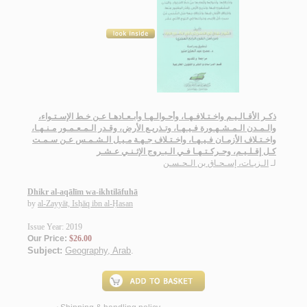
ذكـر الأقـالـيـم واخـتـلافـهـا، وأحـوالـهـا وأبـعـادهـا عـن خـط الإسـتـواء،
والـمـدن الـمـشـهـورة فـيـهـا، وتـذريـع الأرض، وقـدر الـمـعـمـور مـنـهـا،
واخـتـلاف الأزمـان فـيـهـا، واخـتـلاف جـهـة مـيـل الـشـمـس عـن سـمـت
كـل إقـلـيـم، وحـركـتـهـا فـي الـبـروج الإثـنـي عـشـر
لـ
الـزيـات، إسـحـاق بن الـحـسـن
Dhikr al-aqālīm wa-ikhtilāfuhā
by
al-Zayyāt, Isḥāq ibn al-Ḥasan
Issue Year: 2019
Our Price:
$26.00
Subject:
Geography, Arab
.