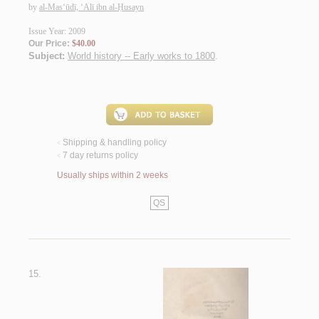
by
al-Mas‘ūdī, ‘Alī ibn al-Ḥusayn
Issue Year: 2009
Our Price:
$40.00
Subject:
World history -- Early works to 1800
.
Shipping & handling policy
<
7 day returns policy
<
Usually ships within 2 weeks
QS
15.