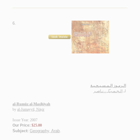
6.
الـرمـوز الـمـسـيـحـيـة
لـ
الـجـمـيـّل ، نـاصـر
al-Rumūz al-Masīḥīyah
by
al-Jumayyil, Nāṣir
Issue Year: 2007
Our Price:
$25.00
Subject:
Geography, Arab
.