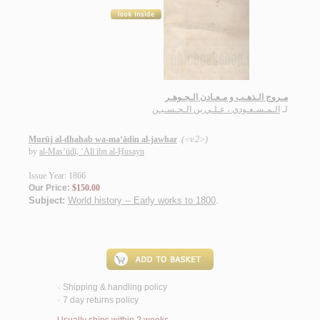
مـروج الـذهـب و مـعـادن الـجـوهـر
لـ
الـمـسـعـودي ، عـلـي بن الـحـسـيـن
Murūj al-dhahab wa-ma‘ādin al-jawhar
(<v.2>)
by
al-Mas‘ūdī, ‘Alī ibn al-Ḥusayn
Issue Year: 1866
Our Price:
$150.00
Subject:
World history -- Early works to 1800
.
Shipping & handling policy
<
7 day returns policy
<