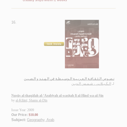
Usually ships within 2 weeks
16.
نـصـوص الـثـقـافـة الـعـربـيـة الـوسـيـطـة في الـهـنـد و الـصـيـن
لـ
الـكـيـلانـي ، شـمـس الـديـن
Nuṣūṣ al-thaqāfah al-‘Arabīyah al-wasīṭah fī al-Hind wa-al-Ṣīn
by
al-Kīlānī, Shams al-Dīn
Issue Year: 2009
Our Price:
$10.00
Subject:
Geography, Arab
.