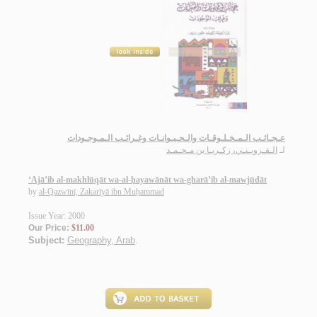
عـجـائـب الـمـخـلـوقـات والـحـيـوانـات وغـرائـب الـمـوجـودات
لـ
الـقـزويـنـي، زكـريـا بن مـحـمـد
‘Ajā’ib al-makhlūqāt wa-al-ḥayawānāt wa-gharā’ib al-mawjūdāt
by
al-Qazwīnī, Zakarīyā ibn Muḥammad
Issue Year: 2000
Our Price:
$11.00
Subject:
Geography, Arab
.