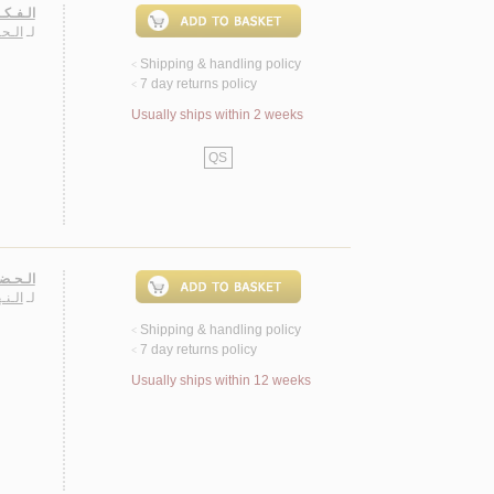
الـفـكـ
لـ
الـحـ
Shipping & handling policy
<
7 day returns policy
<
Usually ships within 2 weeks
QS
الـحـضـ
لـ
الـنـ
Shipping & handling policy
<
7 day returns policy
<
Usually ships within 12 weeks