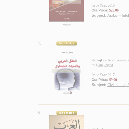
Issue Year: 2016
Our Price:
$28.00
Subject:
Arabs -- Intel
4.
al-‘Aql al-‘Arabī wa-al-
by
Ḥāfiẓ, Ziyād
Issue Year: 2017
Our Price:
$9.00
Subject:
Civilization,
5.