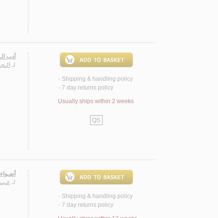
أدب ال
لـ
الـح
Shipping & handling policy
<
7 day returns policy
<
Usually ships within 2 weeks
QS
أضـواء 
لـ
عـبـد
Shipping & handling policy
<
7 day returns policy
<