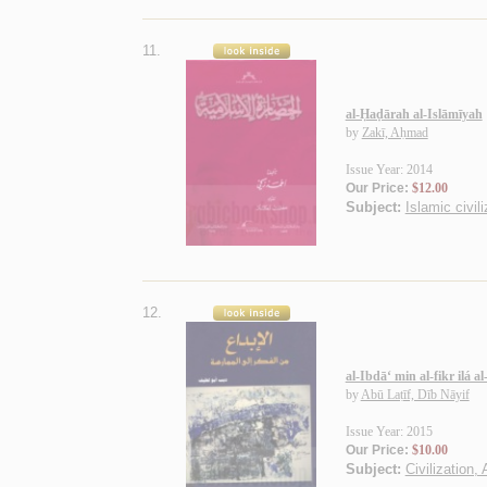
11.
al-Ḥaḍārah al-Islāmīyah
by
Zakī, Aḥmad
Issue Year: 2014
Our Price:
$12.00
Subject:
Islamic civili
12.
al-Ibdā‘ min al-fikr ilá
by
Abū Laṭīf, Dīb Nāyif
Issue Year: 2015
Our Price:
$10.00
Subject:
Civilization,