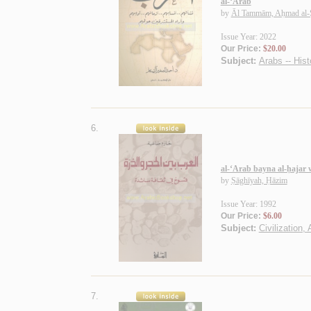
al-‘Arab
by
Āl Tammām, Aḥmad al-
Issue Year: 2022
Our Price:
$20.00
Subject:
Arabs -- Hist
6.
al-‘Arab bayna al-ḥajar
by
Ṣāghīyah, Ḥāzim
Issue Year: 1992
Our Price:
$6.00
Subject:
Civilization,
7.