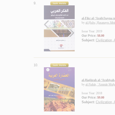
9.
al-Fikr al-‘Arabī bayna
by
al-Ḥulw, Ḥasanayn Jābi
Issue Year: 2019
Our Price:
$8.00
Subject:
Civilization,
10.
al-Ḥaḍārah al-‘Arabīyah, 
by
al-Nahār, ‘Ammār Mu
Issue Year: 2018
Our Price:
$9.00
Subject:
Civilization,