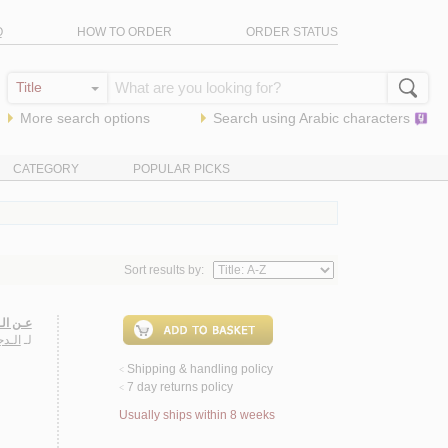
Q
HOW TO ORDER
ORDER STATUS
More search options
Search using
Arabic
characters
CATEGORY
POPULAR PICKS
Sort results by:
عـن الـ
لـ
الـدج
Shipping & handling policy
<
7 day returns policy
<
Usually ships within 8 weeks