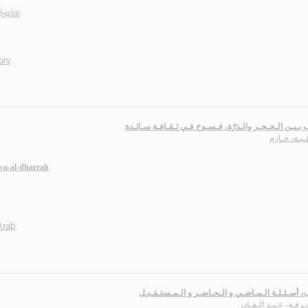
Ṣaghīr
ory
.
 بـيـن الـحـجـر والـذرّة، فـسـوخ فـي ثـقـافـة سـائـدة
يـة، حـازم
 wa-al-dharrah
 Arab
.
، أسـئـلـة الـمـاضـي و الـحـاضـر و الـمـستـقـبـل
ـرفـة، عـبـد الـقـادر