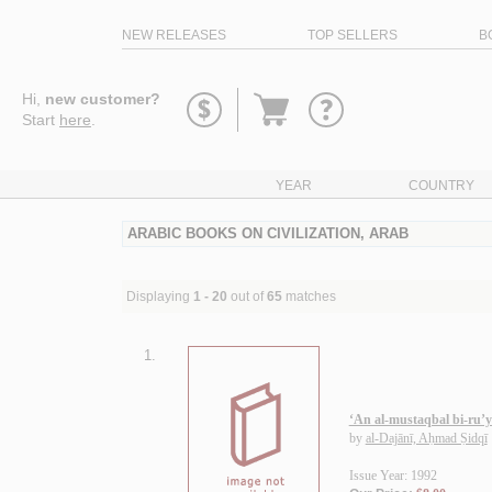
NEW RELEASES
TOP SELLERS
B
Go
Hi,
new customer?
to
Start
here
.
basket
YEAR
COUNTRY
ARABIC BOOKS ON CIVILIZATION, ARAB
Displaying
1 - 20
out of
65
matches
1.
‘An al-mustaqbal bi-ru
by
al-Dajānī, Aḥmad Ṣidqī
Issue Year: 1992