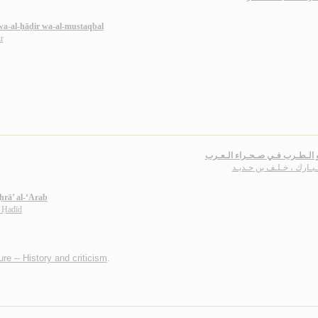
 wa-al-ḥāḍir wa-al-mustaqbal
r
و الـطـرب فـي صـحـراء الـعـرب
بـارك ، خـلـف بن حـديـد
ḥrā’ al-‘Arab
 Ḥadīd
ure -- History and criticism
.