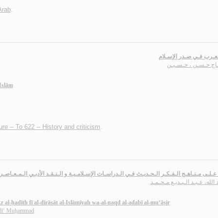
 Arab
.
ـعـرب فـي صـدر الإسـلام
ـاج حـسـن ، حـسـيـن
-Islām
ture -- To 622 -- History and criticism
.
عـلـى مـنـاهـج الـفـكـر الـحـديـث فـي الـدراسـات الإسـلامـيـة و الـنـقـد الأدبـي الـمـعـاصـر
 الله، عـبـد الـبـديـع مـحـمـد
r al-ḥadīth fī al-dirāsāt al-Islāmīyah wa-al-naqd al-adabī al-mu‘āṣir
adī‘ Muḥammad