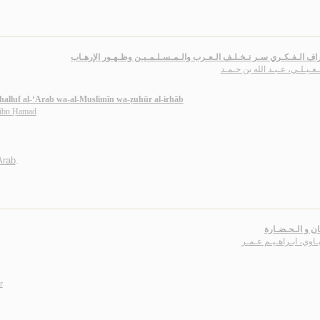
راف الـفـكـري سـر تـخـلـف الـعـرب والـمـسـلـمـيـن وظـهـور الإرهـاب
عـيـلـي، عـبـد الله بن حـمـد
takhalluf al-‘Arab wa-al-Muslimīn wa-ẓuhūr al-irhāb
h ibn Ḥamad
 Arab
.
ان و الـحـضـارة
ـاوي، ابـراهـيـم عـمـر
r