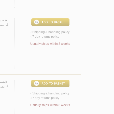
الإنـحـ
لـ
الـشـ
Shipping & handling policy
<
7 day returns policy
<
Usually ships within 8 weeks
الإنـسـ
لـ
يـحـي
Shipping & handling policy
<
7 day returns policy
<
Usually ships within 8 weeks