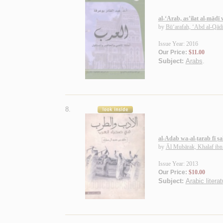
al-‘Arab, as’ilat al-māḍī
by
Bū‘arafah, ‘Abd al-Qādi
Issue Year: 2016
Our Price:
$11.00
Subject:
Arabs
.
8.
al-Adab wa-al-ṭarab fī ṣa
by
Āl Mubārak, Khalaf ibn
Issue Year: 2013
Our Price:
$10.00
Subject:
Arabic literat