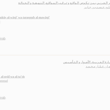
ر الـعـربـي بـيـن نـكـوص الـواقـع و تـرقـب الـمـواقـع، الـنـهـضـة و الـحـداثـة
لـو، حـسـنـيـن جـابـر
 nukūṣ al-wāqi‘ wa-taraqqub al-mawāqi‘
r
 Arab
.
ارة الـعـربـيـة، الأصـول و الـتـأسـيـس
هـار، عـمّـار مـحـمـد
al-uṣūl wa-al-ta’sīs
ḥammad
 Arab
.