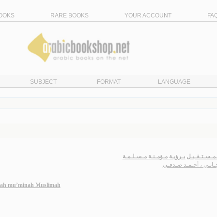
OOKS
RARE BOOKS
YOUR ACCOUNT
FA
SUBJECT
FORMAT
LANGUAGE
مـسـتـقـبـل بـرؤيـة مـؤمـنـة مـسـلـمـة
ـانـي ، أحـمـد صـدقـي
’yah mu’minah Muslimah