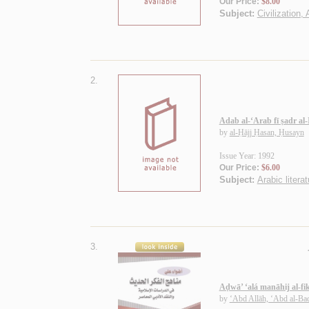
Our Price:
$8.00
Subject:
Civilization,
2.
Adab al-‘Arab fī ṣadr al
by
al-Ḥājj Ḥasan, Ḥusayn
Issue Year: 1992
Our Price:
$6.00
Subject:
Arabic litera
3.
Aḍwā’ ‘alá manāhij al-fik
by
‘Abd Allāh, ‘Abd al-B