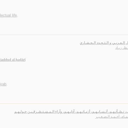
lectual life
.
ل الـعـربـي و الـتـجـدد الـحـضـاري
ظ، زيـاد
tajaddud al-ḥaḍārī
 Arab
.
، نـشـأتـهـم، أنـسـابـهـم، أزمـانـهـم، آدابـهـم، وآراء الـمـسـتـشـرقـيـن حـولـهـم
مـام، أحـمـد الـصـغـيـر