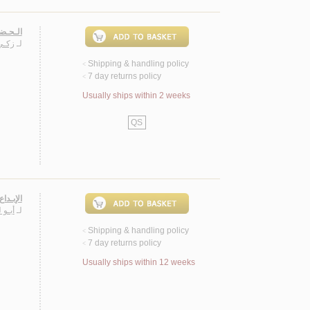
الـحـضـ
لـ
زكـي
Shipping & handling policy
<
7 day returns policy
<
Usually ships within 2 weeks
QS
الإبـدا
لـ
أبـو 
Shipping & handling policy
<
7 day returns policy
<
Usually ships within 12 weeks