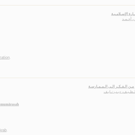
ارة الإسـلامـيـة
، أحـمـد
zation
.
ع مـن الـفـكـر الـى الـمـمـارسـة
لـطـيـف، ديـب نـايـف
 al-mumārasah
 Arab
.