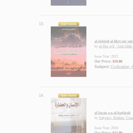
13.
al-Inḥirāf al-fikrī sirr 
by
al-Shu‘aylī, ‘Abd Allā
Issue Year: 2023
Our Price:
$19.00
Subject:
Civilization,
14.
al-Insān wa-al-ḥaḍārah
by
Yaḥyāwī, Ibrāhīm ‘Uma
Issue Year: 2016