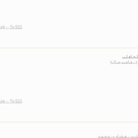
ture -- To 622
.
لـجـاهـلـي
اع ، هـاشـم صـالـح
ture -- To 622
.
لـبـي ، هـشـام بن مـحـمـد