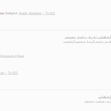
Subject:
Arabic literature -- To 622
.
rint
لـجـاهـلـي، تـاريـخ - دراسـة - نـصـوص
هـيـم ، حـمـد الـنـيـل مـحـمـد الـحـسـن
 Muḥammad al-Ḥasan
ture -- To 622
.
لـجـاهـلـي
زيـد ، سـامـي يـوسـف