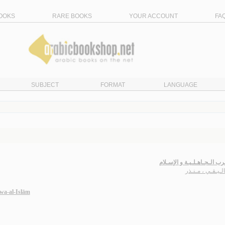
OOKS
RARE BOOKS
YOUR ACCOUNT
FA
SUBJECT
FORMAT
LANGUAGE
ب الـجـاهـلـيـة و الإسـلام
لـيـقـي ، مـنـذر
wa-al-Islām