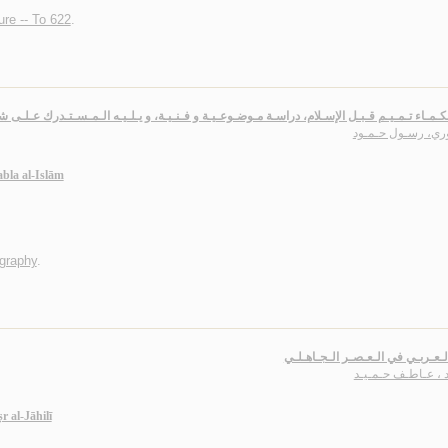
ture -- To 622
.
ـمـاء تـمـيـم قـبـل الإسـلام، دراسـة مـوضـوعـيـة و فـنـيـة، و يـلـيـه الـمـسـتـدرك عـلـى 
وري، رسـول حـمـود
la al-Islām
graphy
.
لـعـربـي في الـعـصـر الـجـاهـلـي
د ، عـاطـف حـمـيـد
r al-Jāhilī