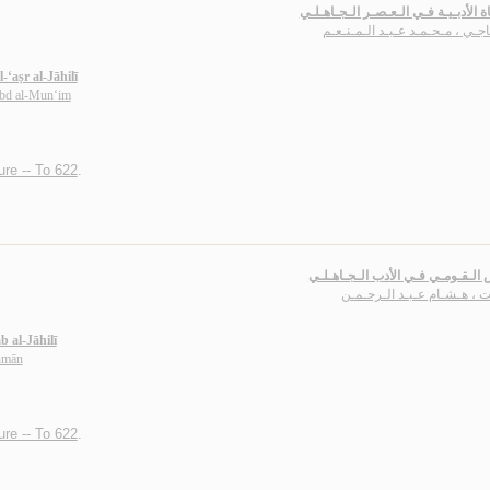
اة الأدبـيـة فـي الـعـصـر الـجـاهـلـي
جـي ، مـحـمـد عـبـد الـمـنـعـم
-‘aṣr al-Jāhilī
bd al-Mun‘im
ture -- To 622
.
الـقـومـي فـي الأدب الـجـاهـلـي
ت ، هـشـام عـبـد الـرحـمـن
b al-Jāhilī
ḥmān
ture -- To 622
.