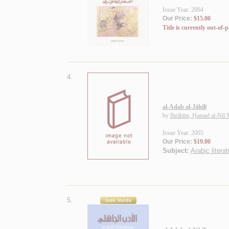
Issue Year: 2004
Our Price:
$15.00
Title is currently out-of-p
4.
al-Adab al-Jāhilī
by
Ibrāhīm, Ḥamad al-Nīl
Issue Year: 2005
Our Price:
$19.00
Subject:
Arabic litera
5.