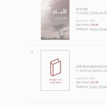
al-Ayyām
by
al-Kalbī, Hishām ibn 
Issue Year: 2008
Our Price:
$20.00
Subject:
Arabic litera
8.
al-Bī’ah al-adabīyah fī a
by
al-Ḍaḥyān, Ibrāhīm ‘Ab
Issue Year: 2004
Our Price:
$25.00
Subject:
Arabic litera