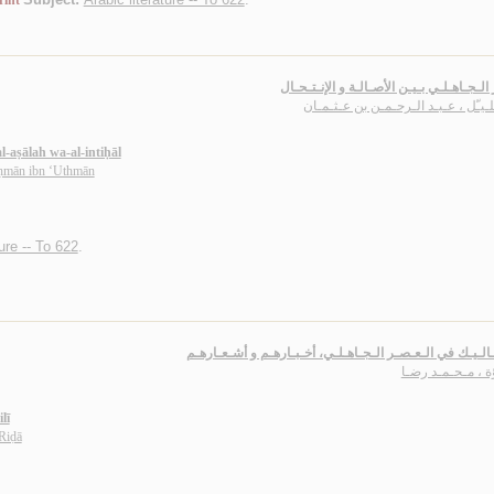
rint
 الـجـاهـلـي بـيـن الأصـالـة و الإنـتـحـال
لـيـّل ، عـبـد الـرحـمـن بن عـثـمـان
l-aṣālah wa-al-intiḥāl
aḥmān ibn ‘Uthmān
ture -- To 622
.
الـيـك في الـعـصـر الـجـاهـلـي، أخـبـارهـم و أشـعـارهـم
ة ، مـحـمـد رضـا
lī
Riḍā