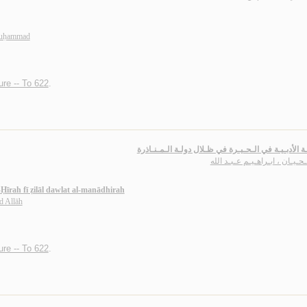
Muḥammad
ture -- To 622
.
ئـة الأدبـيـة في الـحـيـرة في ظـلال دولـة الـمـنـاذرة
حـيـان ، ابـراهـيـم عـبـد الله
l-Ḥīrah fī ẓilāl dawlat al-manādhirah
d Allāh
ture -- To 622
.