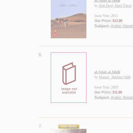
al-Adab al-Jāhilī
by
Abū Zayd, Sāmī Yūsuf
Issue Year: 2011
Our Price:
$22.00
Subject:
Arabic litera
6.
al-Adab al-Jāhilī
by
Mannā‘, Hāshim Ṣāliḥ
Issue Year: 2005
Our Price:
$11.00
Subject:
Arabic litera
7.