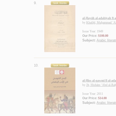
9.
al-Ḥayāh al-adabīyah fī al
by
Khafājī, Muḥammad ‘A
Issue Year: 1949
Our Price:
$100.00
Subject:
Arabic litera
10.
al-Ḥiss al-qawmī fī al-ada
by
Jīt, Hishām ‘Abd al-Ra
Issue Year: 2011
Our Price:
$14.00
Subject:
Arabic litera