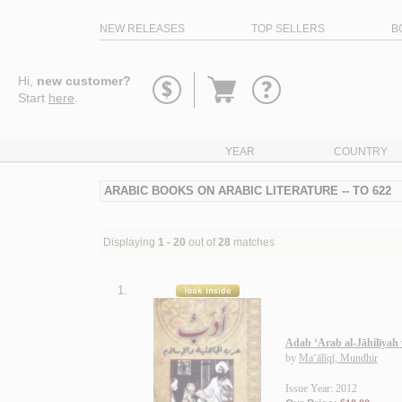
NEW RELEASES
TOP SELLERS
B
Go
Hi,
new customer?
to
Start
here
.
basket
YEAR
COUNTRY
ARABIC BOOKS ON ARABIC LITERATURE -- TO 622
Displaying
1 - 20
out of
28
matches
1.
Adab ‘Arab al-Jāhilīyah 
by
Ma‘ālīqī, Mundhir
Issue Year: 2012