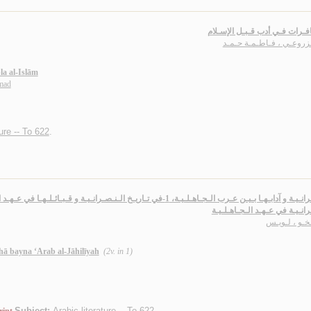
افـرات فـي أدب قـبـل الإسـلام
ـزروعـي ، فـاطـمـة حـمـد
la al-Islām
mad
ture -- To 622
.
رانـيـة في عـهـد الـجـاهـلـيـة
خـو ، لـويـس
ā bayna ‘Arab al-Jāhilīyah
(2v. in 1)
Subject:
Arabic literature -- To 622
.