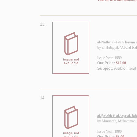
Title is currently out-of-p
13.
al-Nathr al-Jāhilī bayna a
by
al-Hulayyil, ‘Abd al-R
Issue Year: 1999
Our Price:
$12.00
Subject:
Arabic litera
14.
al-Ṣa‘ālīk fī al-‘aṣr al-Jāhi
by
Murūwah, Muḥammad 
Issue Year: 1990
Our Price:
$3.00