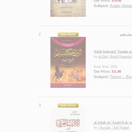
Our Price:
$10.00
Subject:
Arabic litera
2.
شـعـرهـم
Adab ḥukamā’ Tamīm qab
by
al-Dūrī, Rasūl Ḥammūd
Issue Year: 2016
Our Price:
$11.00
Subject:
Tamim -- Bio
3.
al-Adab al-‘Arabī fī al-‘aṣ
by
‘Awwād, ‘Āṭif Ḥamīd