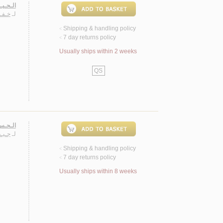
الـحـيـ
لـ
خـفـا
Shipping & handling policy
<
7 day returns policy
<
Usually ships within 2 weeks
QS
الـحـس 
لـ
جـيـ
Shipping & handling policy
<
7 day returns policy
<
Usually ships within 8 weeks