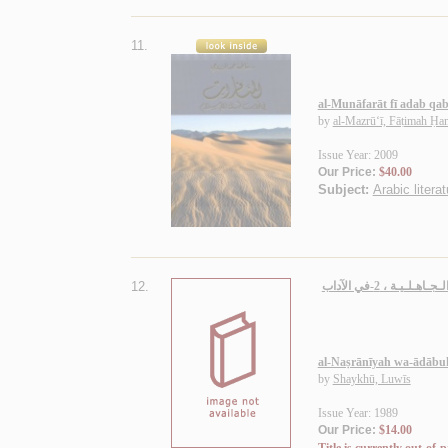
11.
al-Munāfarāt fī adab qab
by
al-Mazrū‘ī, Fāṭimah Ḥa
Issue Year: 2009
Our Price:
$40.00
Subject:
Arabic litera
12.
الـنـصـرانـيـة و آدابـهـا بـيـن عـرب الـجـاهـلـيـة، 1-في تـاريـخ الـنـصـرانـيـة و قـبـائـلـهـا في عـهـد الـجـاهـلـيـة ، 2-في الآداب
al-Naṣrānīyah wa-ādābuh
by
Shaykhū, Luwīs
Issue Year: 1989
Our Price:
$14.00