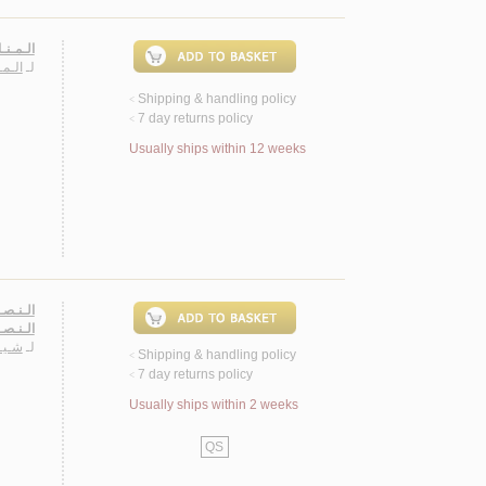
الـمـنـ
لـ
الـم
Shipping & handling policy
<
7 day returns policy
<
Usually ships within 12 weeks
الـنـصـ
لـ
شـيـ
Shipping & handling policy
<
7 day returns policy
<
Usually ships within 2 weeks
QS