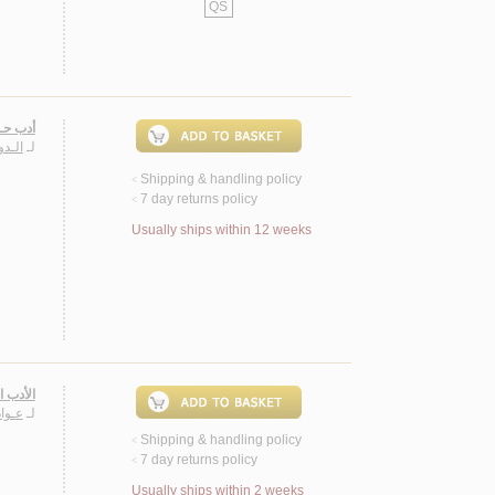
QS
أدب حـك
لـ
الـد
Shipping & handling policy
<
7 day returns policy
<
Usually ships within 12 weeks
الأدب ا
لـ
عـوا
Shipping & handling policy
<
7 day returns policy
<
Usually ships within 2 weeks