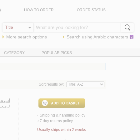
Q
HOW TO ORDER
ORDER STATUS
More search options
Search using
Arabic
characters
CATEGORY
POPULAR PICKS
Sort results by:
أدب عـر
لـ
مـعـا
Shipping & handling policy
<
7 day returns policy
<
Usually ships within 2 weeks