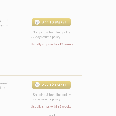
الـنـثـر
لـ
الـهـ
Shipping & handling policy
<
7 day returns policy
<
Usually ships within 12 weeks
الـصـعـ
لـ
مـروّ
Shipping & handling policy
<
7 day returns policy
<
Usually ships within 2 weeks