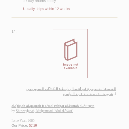
7 day returns policy
<
Usually ships within 12 weeks
14.
الـقـصـة الـقـصـيـرة في أعـمـال رابـطـة الـكـتـّاب الـسـوريـيـن
لـ
شـويـحـنـة ، مـحـمـد عـبـد الـواسـع
al-Qiṣṣah al-qaṣīrah fī a‘māl rābiṭat al-kuttāb al-Sūrīyīn
by
Shuwayḥinah, Muḥammad ‘Abd al-Wāsi‘
Issue Year: 2005
Our Price:
$7.50