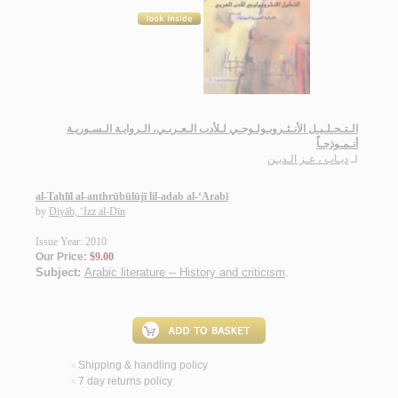
الـتـحـلـيـل الأنـثـروبـولـوجـي لـلأدب الـعـربـي، الـروايـة الـسـوريـة
أنـمـوذجـاً
لـ
ديـاب ، عـز الـديـن
al-Taḥlīl al-anthrūbūlūjī lil-adab al-‘Arabī
by
Diyāb, ‘Izz al-Dīn
Issue Year: 2010
Our Price:
$9.00
Subject:
Arabic literature -- History and criticism
.
Shipping & handling policy
<
7 day returns policy
<