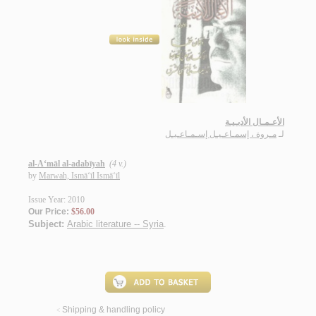
الأعـمـال الأدبـيـة
لـ
مـروة ، إسمـاعـيـل إسـمـاعـيـل
al-A‘māl al-adabīyah
(4 v.)
by
Marwah, Ismā‘īl Ismā‘īl
Issue Year: 2010
Our Price:
$56.00
Subject:
Arabic literature -- Syria
.
Shipping & handling policy
<