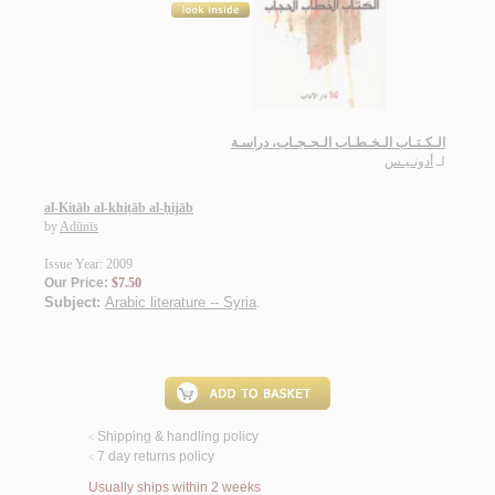
الـكـتـاب الـخـطـاب الـحـجـاب، دراسـة
لـ
أدونـيـس
al-Kitāb al-khiṭāb al-ḥijāb
by
Adūnīs
Issue Year: 2009
Our Price:
$7.50
Subject:
Arabic literature -- Syria
.
Shipping & handling policy
<
7 day returns policy
<
Usually ships within 2 weeks