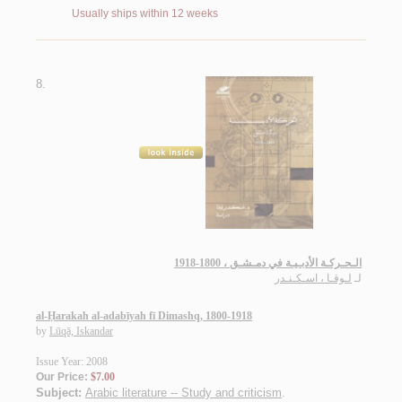
Usually ships within 12 weeks
8.
الـحـركـة الأدبـيـة في دمـشـق ، 1800-1918
لـ
لـوقـا ، اسـكـنـدر
al-Ḥarakah al-adabīyah fī Dimashq, 1800-1918
by
Lūqā, Iskandar
Issue Year: 2008
Our Price:
$7.00
Subject:
Arabic literature -- Study and criticism
.