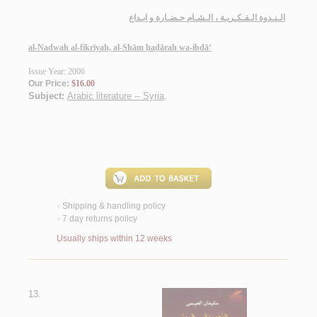
الـنـدوة الـفـكـريـة ، الـشـام حـضـارة و ابـداع
al-Nadwah al-fikrīyah, al-Shām ḥaḍārah wa-ibdā‘
Issue Year: 2006
Our Price:
$16.00
Subject:
Arabic literature -- Syria
.
Shipping & handling policy
<
7 day returns policy
<
Usually ships within 12 weeks
13.