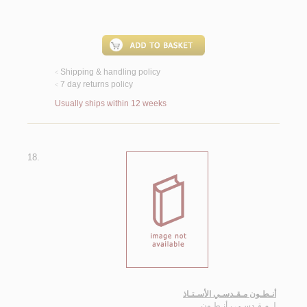
Shipping & handling policy
<
7 day returns policy
<
Usually ships within 12 weeks
18.
أنـطـون مـقـدسـي الأسـتـاذ
لـ
مـقـدسـي ، أنـطـون