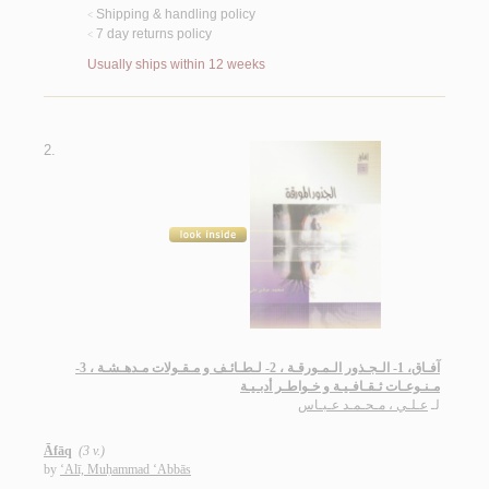
Shipping & handling policy
<
7 day returns policy
<
Usually ships within 12 weeks
2.
آفـاق، 1- الـجـذور الـمـورقـة ، 2- لـطـائـف و مـقـولات مـدهـشـة ، 3-
مـنـوعـات ثـقـافـيـة و خـواطـر أدبـيـة
لـ
عـلـي ، مـحـمـد عـبـاس
Āfāq
(3 v.)
by
‘Alī, Muḥammad ‘Abbās