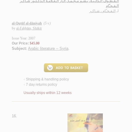
الـقـطـوف الـدانـيـة، يـضـم مـجـمـل آثـار الـعـلاّمـة الـدكـتـور شـاكـر
الـفـحـّام
لـ
الـفـحـّام ، شـاكـر
al-Quṭūf al-dāniyah
(5 v.)
by
al-Faḥḥām, Shākir
Issue Year: 2007
Our Price:
$45.00
Subject:
Arabic literature -- Syria
.
Shipping & handling policy
<
7 day returns policy
<
Usually ships within 12 weeks
16.