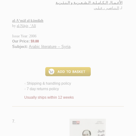
الأعـمـال الـكـامـلـة، الـشـعـريـة و الـنـثـريـة
لـ
الـنـاصـر ، عـلـي
al-A‘māl al-kāmilah
by
al-Nāṣir, ‘Alī
Issue Year: 2006
Our Price:
$9.00
Subject:
Arabic literature -- Syria
.
Shipping & handling policy
<
7 day returns policy
<
Usually ships within 12 weeks
7.