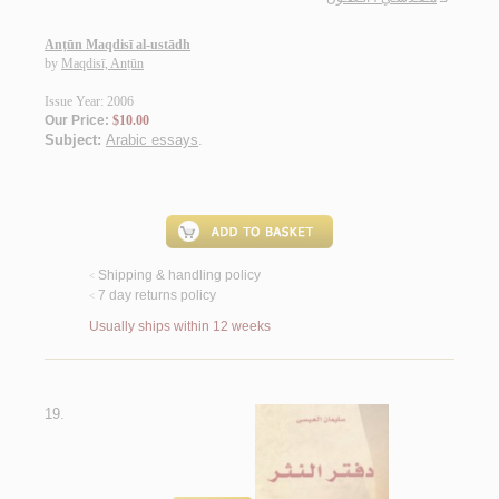
Anṭūn Maqdisī al-ustādh
by
Maqdisī, Anṭūn
Issue Year: 2006
Our Price:
$10.00
Subject:
Arabic essays
.
Shipping & handling policy
<
7 day returns policy
<
Usually ships within 12 weeks
19.