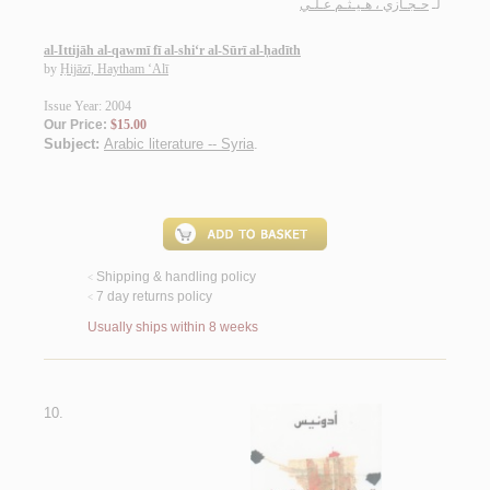
لـ
حـجـازي ، هـيـثـم عـلـي
al-Ittijāh al-qawmī fī al-shi‘r al-Sūrī al-ḥadīth
by
Ḥijāzī, Haytham ‘Alī
Issue Year: 2004
Our Price:
$15.00
Subject:
Arabic literature -- Syria
.
Shipping & handling policy
<
7 day returns policy
<
Usually ships within 8 weeks
10.