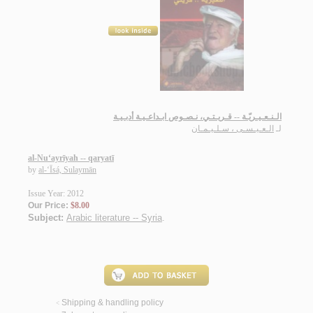
الـنـعـيـريّـة -- قـريـتـي، نـصـوص ابـداعـيـة أدبـيـة
لـ
الـعـيـسـى ، سـلـيـمـان
al-Nu‘ayrīyah -- qaryatī
by
al-‘Īsá, Sulaymān
Issue Year: 2012
Our Price:
$8.00
Subject:
Arabic literature -- Syria
.
Shipping & handling policy
<