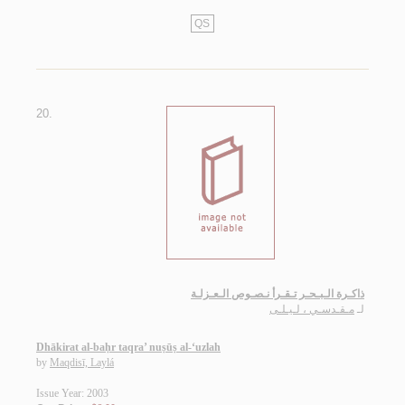
QS
20.
ذاكـرة الـبـحـر تـقـرأ نـصـوص الـعـزلـة
لـ
مـقـدسـي ، لـيـلـى
Dhākirat al-baḥr taqra’ nuṣūṣ al-‘uzlah
by
Maqdisī, Laylá
Issue Year: 2003