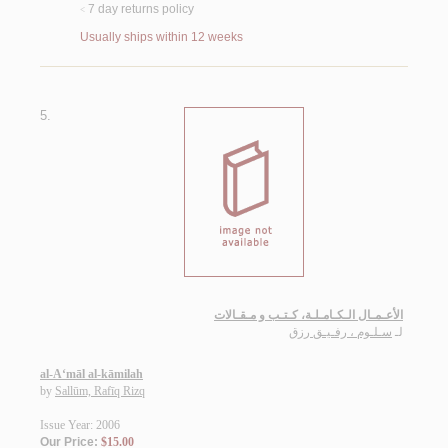
7 day returns policy
<
Usually ships within 12 weeks
5.
الأعـمـال الـكـامـلـة، كـتـب و مـقـالات
لـ
سـلـوم ، رفـيـق رزق
al-A‘māl al-kāmilah
by
Sallūm, Rafīq Rizq
Issue Year: 2006
Our Price:
$15.00