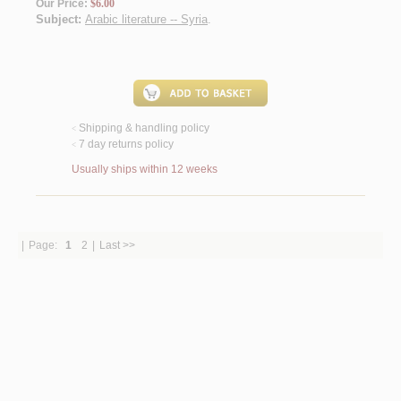
Our Price:
$6.00
Subject:
Arabic literature -- Syria
.
Shipping & handling policy
<
7 day returns policy
<
Usually ships within 12 weeks
|
Page:
1
2
|
Last >>