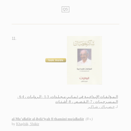
QS
11.
الـمـؤلـفـات الإبـداعـيـة في ثـمـانـي مـجـلـدات، 3-1 - الـروايـات ، 4-6 -
الـمـسـرحـيـات ، 7- الـقـصـص ، 8- أشـتـات
لـ
خـصـبـاك ، شـاكـر
al-Mu’allafāt al-ibdā‘īyah fī thamānī mujalladāt
(8 v.)
by
Khaṣbāk, Shākir