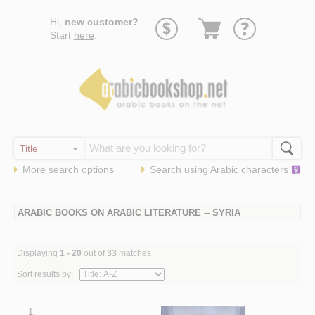
Go
Hi,
new customer?
to
Start
here
.
basket
More search options
Search using
Arabic
characters
ARABIC BOOKS ON ARABIC LITERATURE -- SYRIA
Displaying
1 - 20
out of
33
matches
Sort results by:
1.