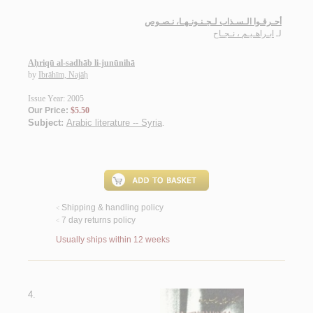
أحـرقـوا الـسـذاب لـجـنـونـهـا، نـصـوص
لـ
ابـراهـيـم ، نـجـاح
Aḥriqū al-sadhāb li-junūnihā
by
Ibrāhīm, Najāḥ
Issue Year: 2005
Our Price:
$5.50
Subject:
Arabic literature -- Syria
.
Shipping & handling policy
<
7 day returns policy
<
Usually ships within 12 weeks
4.