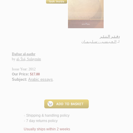
دفـتـر الـنـثـر
لـ
الـعـيـسـى ، سـلـيـمـان
Daftar al-nathr
by
al-‘Īsá, Sulaymān
Issue Year: 2012
Our Price:
$17.00
Subject:
Arabic essays
.
Shipping & handling policy
<
7 day returns policy
<
Usually ships within 2 weeks