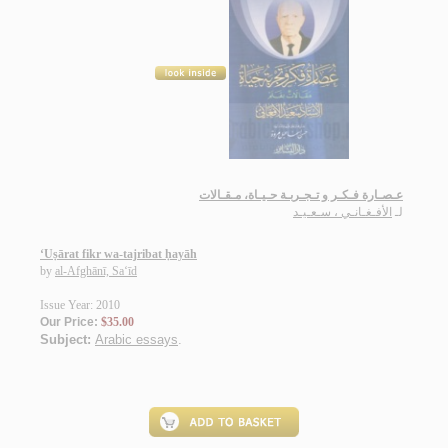
عـصـارة فـكـر و تـجـربـة حـيـاة، مـقـالات
لـ
الأفـغـانـي ، سـعـيـد
‘Uṣārat fikr wa-tajribat ḥayāh
by
al-Afghānī, Sa‘īd
Issue Year: 2010
Our Price:
$35.00
Subject:
Arabic essays
.