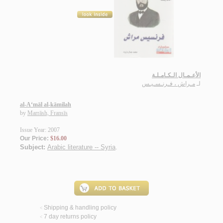
الأعـمـال الـكـامـلـة
لـ
مـراش ، فـرنـسـيـس
al-A‘māl al-kāmilah
by
Marrāsh, Fransīs
Issue Year: 2007
Our Price:
$16.00
Subject:
Arabic literature -- Syria
.
Shipping & handling policy
<
7 day returns policy
<