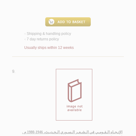
Shipping & handling policy
<
7 day returns policy
<
Usually ships within 12 weeks
9.
الإتـجـاه الـقـومـي في الـشـعـر الـسـوري الـحـديـث، 1946-1980 م .