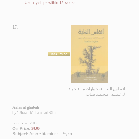
Usually ships within 12 weeks
17.
أنـفـاس الـغـابـة، حـوارات مـنـتـخـبـة
لـ
عـبـيـد ، مـحـمـد صـابـر
Anfās al-ghābah
by
‘Ubayd, Muḥammad Ṣābir
Issue Year: 2012
Our Price:
$8.00
Subject:
Arabic literature -- Syria
.