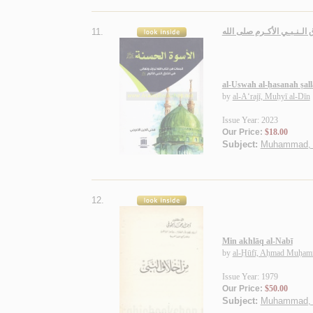
11.
 الـنـبـي الأكـرم صلى الله
al-Uswah al-ḥasanah ṣallá
by
al-A‘rajī, Muḥyī al-Dīn
Issue Year: 2023
Our Price:
$18.00
Subject:
Muhammad, Pr
12.
Min akhlāq al-Nabī
by
al-Ḥūfī, Aḥmad Muḥa
Issue Year: 1979
Our Price:
$50.00
Subject:
Muhammad, Pr