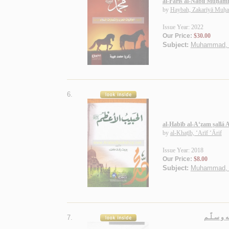
al-Fāris al-Nabīl Muḥamm
by
Haybah, Zakarīyā Muḥ
Issue Year: 2022
Our Price:
$30.00
Subject:
Muhammad, P
6.
al-Ḥabīb al-A‘ẓam ṣallá A
by
al-Khaṭīb, ‘Arīf ‘Ārif
Issue Year: 2018
Our Price:
$8.00
Subject:
Muhammad, P
7.
ه و سـلّـم