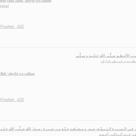
ad ṣallá Allāh ‘alayhi wa-sallam
ammad
rophet, -632
.
يـب الأعـظـم صـلّـى الله عـلـيـه و سـلّـم
ـطـيـب، عـريـف عـارف
llāh ‘alayhi wa-sallam
rophet, -632
.
ر فـي الـسـيـرة الـنـبـويّـة، صـور و مـشـاهـد حـيّـة مـن سـيـرة رسـول الله صـلّـى الله عـلـيـ
، عـبـد الـبـاقـي أحـمـد