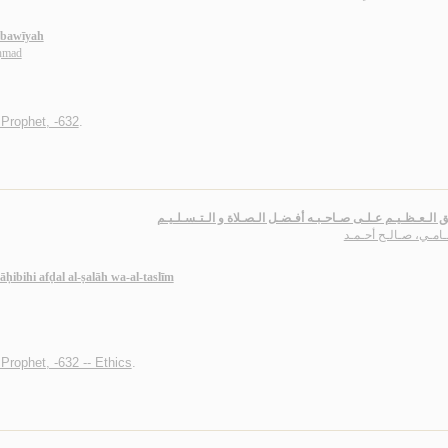
Nabawīyah
Aḥmad
rophet, -632
.
ق الـعـظـيـم عـلـى صـاحـبـه أفـضـل الـصـلاة و الـتـسـلـيـم
ـامـي، صـالـح أحـمـد
āḥibihi afḍal al-ṣalāh wa-al-taslīm
ophet, -632 -- Ethics
.