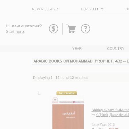
NEW RELEASES
TOP SELLERS
B
Go
Hi,
new customer?
to
Start
here
.
basket
YEAR
COUNTRY
ARABIC BOOKS ON MUHAMMAD, PROPHET, -632 -- 
Displaying
1 - 12
out of
12
matches
1.
Akhlāq al-ḥarb fī al-sīr
by
al-Ṭīlūsh, Ḥasan ibn al-
Issue Year: 2016