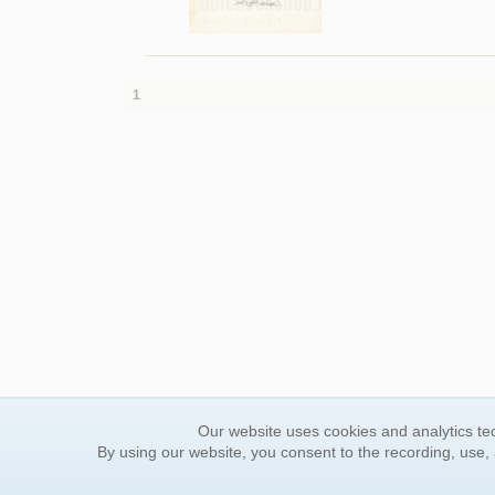
1
Our website uses cookies and analytics tec
By using our website, you consent to the recording, use,