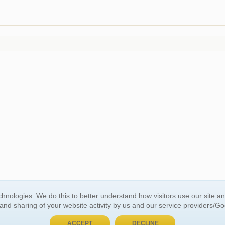
hnologies. We do this to better understand how visitors use our site a
BUY NOW, PAY LATER
 and sharing of your website activity by us and our service providers/G
ACCEPT
DECLINE