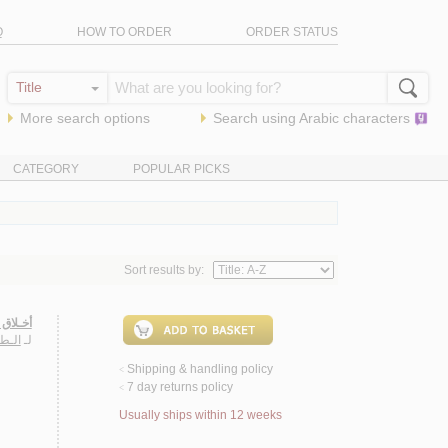
Q
HOW TO ORDER
ORDER STATUS
More search options
Search using
Arabic
characters
CATEGORY
POPULAR PICKS
Sort results by:
أخـلاق 
لـ
الـط
Shipping & handling policy
<
7 day returns policy
<
Usually ships within 12 weeks