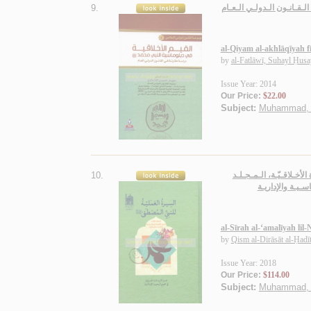
9.
لـقـانـون الـدولـي الـعـام
al-Qiyam al-akhlāqīyah f
by
al-Fatlāwī, Suhayl Ḥus
Issue Year: 2014
Our Price:
$22.00
Subject:
Muhammad, Pr
10.
أخـلاقـيّـة، الـمـجـلـد
سـيـة والإداريـة
al-Sīrah al-‘amalīyah lil
by
Qism al-Dirāsāt al-Ḥadī
Issue Year: 2018
Our Price:
$114.00
Subject:
Muhammad, Pr