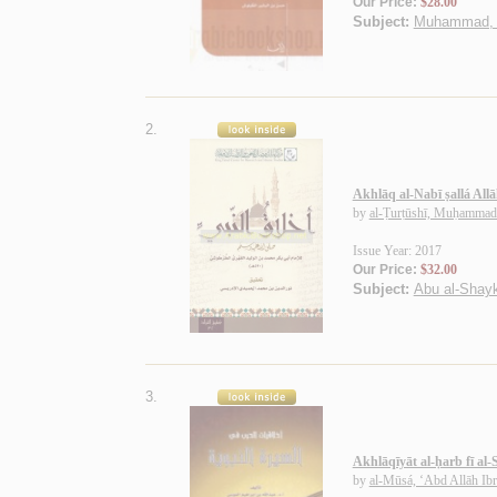
Our Price:
$28.00
Subject:
Muhammad, Pr
2.
Akhlāq al-Nabī ṣallá Allā
by
al-Ṭurṭūshī, Muḥammad 
Issue Year: 2017
Our Price:
$32.00
Subject:
Abu al-Shay
3.
Akhlāqīyāt al-ḥarb fī al
by
al-Mūsá, ‘Abd Allāh Ib