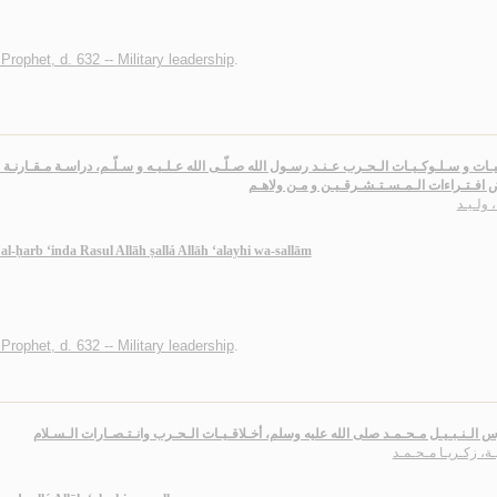
ophet, d. 632 -- Military leadership
.
يـات و سـلـوكـيـات الـحـرب عـنـد رسـول الله صـلّـى الله عـلـيـه و سـلّـم، دراسـة مـقـارنـة م
 افـتـراءات الـمـسـتـشـرقـيـن و مـن ولاهـم
، ولـيـد
l-ḥarb ‘inda Rasul Allāh ṣallá Allāh ‘alayhi wa-sallām
ophet, d. 632 -- Military leadership
.
س الـنـبـيـل مـحـمـد صلى الله عليه وسلم، أخـلاقـيـات الـحـرب وانـتـصـارات الـسـلام
ـة، زكـريـا مـحـمـد