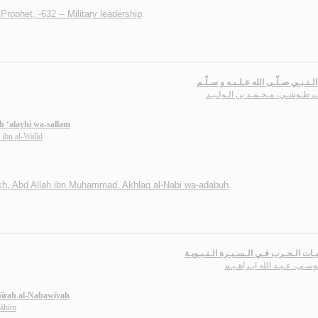
ophet, -632 -- Military leadership
.
الـنـبـي صـلّـى الله عـلـيـه و سـلّـم
ـرطـوشـي، مـحـمـد بن الـولـيـد
h ‘alayhi wa-sallam
ibn al-Walīd
kh, Abd Allah ibn Muhammad. Akhlaq al-Nabi wa-adabuh
.
يـات الـحـرب فـي الـسـيـرة الـنـبـويـة
وسـى، عـبـد الله ابـراهـيـم
-Sīrah al-Nabawīyah
rāhīm