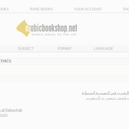
OOKS
RARE BOOKS
YOUR ACCOUNT
FA
SUBJECT
FORMAT
LANGUAGE
ETHICS
الـحـرب فـي الـسـيـرة الـنـبـويّـة
ـيـلـوش، حـسـن بن الـبـشـيـر
ah al-Nabawīyah
Bashīr