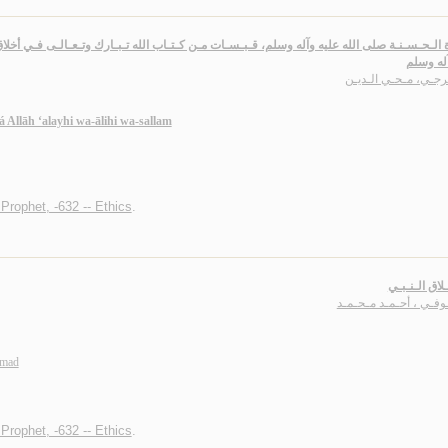
 الـحـسـنـة صلى الله عليه وآله وسلم، قـبـسـات مـن كـتـاب الله تـبـارك وتـعـالـى فـي أخلاق
له وسلم
رجـي، مـحـي الـديـن
 Allāh ‘alayhi wa-ālihi wa-sallam
ophet, -632 -- Ethics
.
لاق الـنـبـي
وفـي ، أحـمـد مـحـمـد
mmad
ophet, -632 -- Ethics
.