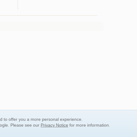
nd to offer you a more personal experience.
oogle. Please see our
Privacy Notice
for more information.