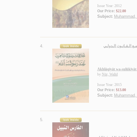
Issue Year: 2012
Our Price:
$22.00
Subject:
Muhammad, Pr
4.
ـع الـقـانـون الـدولـي
Akhlāqīyāt wa-sulūkīyāt a
by
Nūr, Walīd
Issue Year: 2015
Our Price:
$13.00
Subject:
Muhammad, Pr
5.