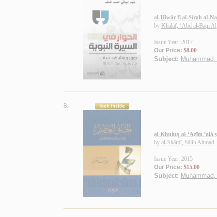
al-Ḥiwār fī al-Sīrah al-
by
Khalaf, ‘Abd al-Bāqī 
Issue Year: 2017
Our Price:
$8.00
Subject:
Muhammad, P
8.
al-Khuluq al-‘Aẓīm ‘alá ṣ
by
al-Shāmī, Ṣāliḥ Aḥmad
Issue Year: 2015
Our Price:
$15.00
Subject:
Muhammad, Pr