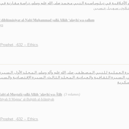
م الأخـلاقـيـة فـي دبـلـومـاسـيـة الـنـبـي مـحـمـد صلى الله عليه وسلم، دراسـة مـقـارنـة فـي ا
تـلاوي، سـهـيـل حـسـيـن
ī diblūmāsīyat al-Nabī Muḥammad ṣallá Allāh ‘alayhi wa-sallam
ayn
ophet, -632 -- Ethics
.
رة الـعـمـلـيـة لـلـنـبـي الـمـصـطـفـى صلى الله عليه وآله وسلم، الـمـجـلـد الأول، الـسـيـرة ال
ـي، الـسـيـرة الـثـقـافـيـة والـعـبـاديـة، الـمـجـلـد الـثـالـث، الـسـيـرة الإقـتـصـاديـة والـسـيـا
ـكـريـة
-Nabī al-Muṣṭafá ṣallá Allāh ‘alayhi wa-Ālih
(3 volumes)
thīyah fī Majma‘ al-Buḥūth al-Islāmīyah
ophet, -632 -- Ethics
.