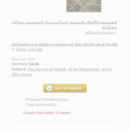
الـفـلـسـفـة والأخـلاق والـتـصـوف عـنـد أبـي حـيـان الـتـوحـيـدي، مـقـالات
مـحـكـمـة
لـ
مـصـبـاح، فـتـح الله
al-Falsafah wa-al-akhlāq wa-al-taṣawwuf ‘inda Abī Ḥayyān al-Tawḥīdī
by
Miṣbāḥ, Fatḥ Allāh
Issue Year: 2025
Our Price:
$44.00
Subject:
Abu Hayyan al-Tawhidi, Ali ibn Muhammad, active
10th century
.
Shipping & handling policy
<
7 day returns policy
<
Usually ships within 12 weeks