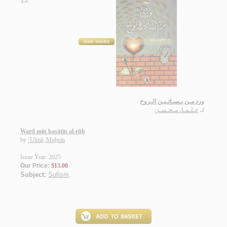
13.
ورد مـن بـسـاتـيـن الـروح
لـ
عـلـمـا، مـحـسـن
Ward min basātīn al-rūḥ
by
‘Ulmā, Muḥsin
Issue Year: 2025
Our Price:
$13.00
Subject:
Sufism
.