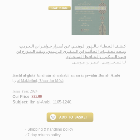
كـشـف الـغـطـاء بـالـنـور الـوهـبـي عـن أسـرار جـواهـر ابن الـعـربـي،
ومـعـه تـعـقـبـات الـعـلّامـة ابن الـمـقـرئ الـزبـيـدي، ونـقـد الـمـؤرخ ابن
فـهـد الـمـكـي، والـحـافـظ الـسـخـاوي
لـ
الـمـخـزومـي، عـمـر بن مـوسـى
Kashf al-ghiṭā’ bi-al-nūr al-wahabī ‘an asrār jawāhir Ibn al-‘Arabī
by
al-Makhzūmī, ‘Umar ibn Mūsá
Issue Year: 2024
Our Price:
$25.00
Subject:
Ibn al-Arabi, 1165-1240
.
Shipping & handling policy
<
7 day returns policy
<