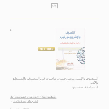
QS
4.
الـتـصـوف والإنـثـروبـومـورفـيـزم، دراسـات فـي الـتـصـوف والـمـنـطـق
والأدب
لـ
نـعـامـنـة، مـحـمـود
al-Taṣawwuf wa-al-inthrūbūmūrfīzm
by
Na‘āminah, Maḥmūd