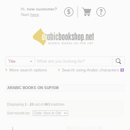
Go
Hi,
new customer?
to
Start
here
.
basket
More search options
Search using
Arabic
characters
ARABIC BOOKS ON SUFISM
Displaying
1 - 20
out of
463
matches
Sort results by:
1.