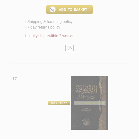
Shipping & handling policy
<
7 day returns policy
<
Usually ships within 2 weeks
QS
17.