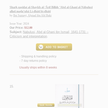
Sharḥ qaṣīdat al-Shaykh al-‘Ārif Billāh ‘Abd al-Ghanī al-Nābulusī
allatī maṭla‘uhā Li-dhātī bi-dhātī
by
Ibn Sumayṭ, Aḥmad ibn Abī Bakr
Issue Year: 2024
Our Price:
$12.00
Subject:
Nabulusi, Abd al-Ghani ibn Ismail, 1641-1731 --
Criticism and interpretation
.
Shipping & handling policy
<
7 day returns policy
<
Usually ships within 8 weeks
15.