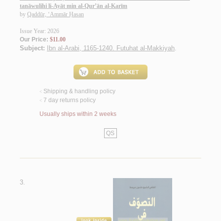
tanāwulihi li-Ayāt min al-Qur’ān al-Karīm
by
Qaddūr, ‘Ammār Ḥasan
Issue Year: 2026
Our Price:
$11.00
Subject:
Ibn al-Arabi, 1165-1240. Futuhat al-Makkiyah
.
Shipping & handling policy
<
7 day returns policy
<
Usually ships within 2 weeks
QS
3.