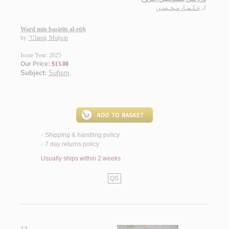
لـ
عـلـمـا، مـحـسـن
Ward min basātīn al-rūḥ
by
‘Ulamā, Muḥsin
Issue Year: 2025
Our Price:
$13.00
Subject:
Sufism
.
Shipping & handling policy
<
7 day returns policy
<
Usually ships within 2 weeks
QS