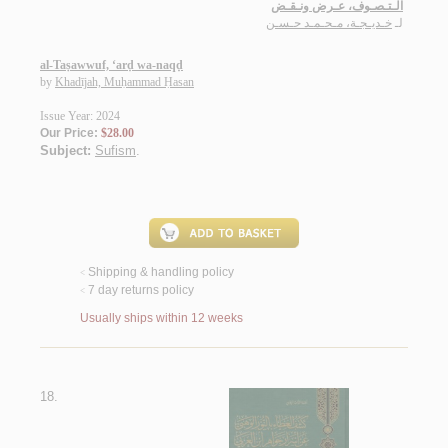
الـتـصـوف، عـرض ونـقـض
لـ
خـديـجـة، مـحـمـد حـسـن
al-Taṣawwuf, ‘arḍ wa-naqḍ
by
Khadījah, Muḥammad Ḥasan
Issue Year: 2024
Our Price:
$28.00
Subject:
Sufism
.
Shipping & handling policy
<
7 day returns policy
<
Usually ships within 12 weeks
18.