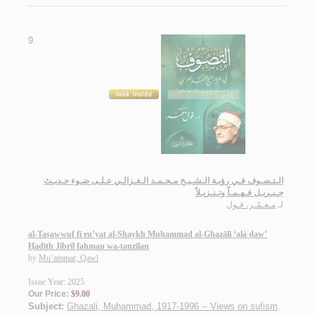
9.
الـتـصـوف فـي رؤيـة الـشـيـخ مـحـمـد الـغـزالـي عـلـى ضـوء حـديـث
جـبـريـل فـهـمـاً وتـنـزيـلاً
لـ
مـعـمّـر، قـول
al-Taṣawwuf fī ru’yat al-Shaykh Muḥammad al-Ghazālī ‘alá ḍaw’
Ḥadīth Jibrīl fahman wa-tanzīlan
by
Mu‘ammar, Qawl
Issue Year: 2025
Our Price:
$9.00
Subject:
Ghazali, Muhammad, 1917-1996 -- Views on sufism
.