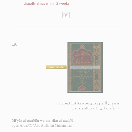
Usually ships within 2 weeks
QS
19.
مـعـيـار الـمـريـديـن ومـعـرفـة الـتـوحـيـد
لـ
الأردبـيـلـي، عـبـد الله مـحـمـد
Mi‘yār al-murīdīn wa-ma‘rifat al-tawḥīd
by
al-Ardabīlī, ‘Abd Allāh ibn Muḥammad