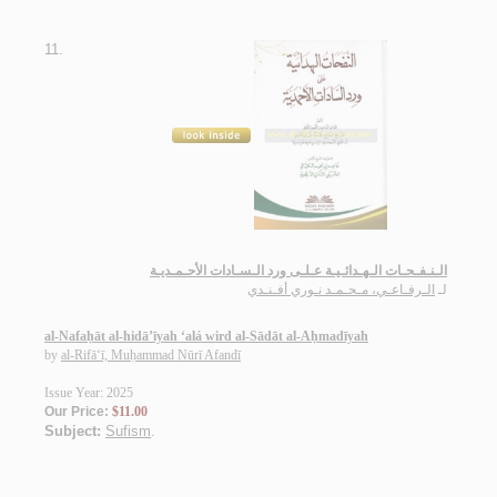
11.
الـنـفـحـات الـهـدائـيـة عـلـى ورد الـسـادات الأحـمـديـة
لـ
الـرفـاعـي، مـحـمـد نـوري أفـنـدي
al-Nafaḥāt al-hidā’īyah ‘alá wird al-Sādāt al-Aḥmadīyah
by
al-Rifā‘ī, Muḥammad Nūrī Afandī
Issue Year: 2025
Our Price:
$11.00
Subject:
Sufism
.