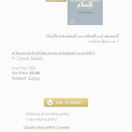
الـتـصـوف فـي الإسـلام بـيـن الـحـقـيـقـة والإدعـاء
لـ
عـريـمـط، خـلـدون
al-Taṣawwuf fī al-Islām bayna al-ḥaqīqah wa-al-iddi‘ā’
by
‘Uraymiṭ, Khaldūn
Issue Year: 2026
Our Price:
$13.00
Subject:
Sufism
.
Shipping & handling policy
<
7 day returns policy
<
Usually ships within 2 weeks