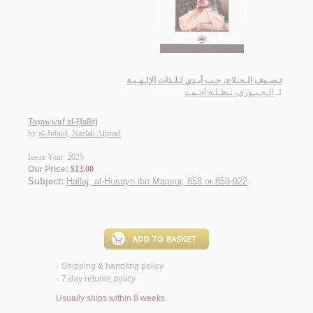
تـصـوف الـحـلاج، حـب أبـدي لـلـذات الإلـهـيـة
لـ
الـجـبـوري، نـظـلـة أحـمـد
Taṣawwuf al-Ḥallāj
by
al-Jubūrī, Naẓlah Aḥmad
Issue Year: 2025
Our Price:
$13.00
Subject:
Hallaj, al-Husayn ibn Mansur, 858 or 859-922
.
Shipping & handling policy
<
7 day returns policy
<
Usually ships within 8 weeks