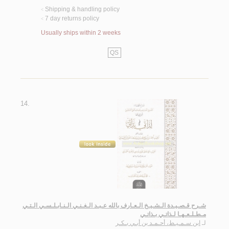
Shipping & handling policy
<
7 day returns policy
<
Usually ships within 2 weeks
QS
14.
شـرح قـصـيـدة الـشـيـخ الـعـارف بالله عـبـد الـغـنـي الـنـابـلـسـي الـتـي
مـطـلـعـهـا لـذاتـي بـذاتـي
لـ
ابن سـمـيـط، أحـمـد بن أبـي بـكـر