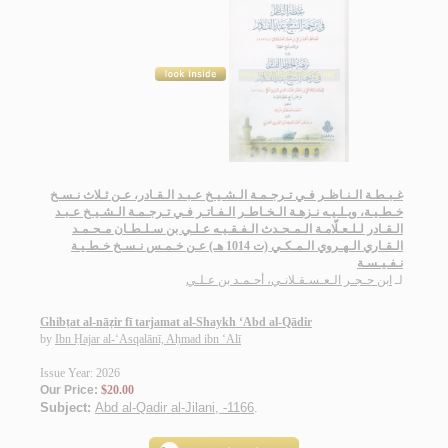
غـبـطـة الـنـاظـر فـي تـرجـمـة الـشـيـخ عـبـد الـقـادر، عـن ثـلاث نـسـخ
خـطـيـة، ويـلـيـه نـزهـة الـخـاطـر الـفـاتـر فـي تـرجـمـة الـشـيـخ عـبـد
الـقـادر لـلـعـلّامـة الـمـحـدث الـفـقـيـه عـلـي بن سـلـطـان مـحـمـد
الـقـاري الـهـروي الـمـكـي (ت 1014 هـ) عـن خـمـس نـسـخ خـطـيـة
نـفـيـسـة
لـ
ابن حـجـر الـعـسـقـلانـي، أحـمـد بن عـلـي
Ghibṭat al-nāẓir fī tarjamat al-Shaykh ‘Abd al-Qādir
by
Ibn Ḥajar al-‘Asqalānī, Aḥmad ibn ‘Alī
Issue Year: 2026
Our Price:
$20.00
Subject:
Abd al-Qadir al-Jilani, -1166
.