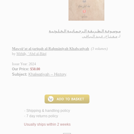
مـوسـوعـة الـطـريـقـة الـرحـمـانـيـة الـخـلـوتـيـة
لـ
مـفـتـاح، عـبـد الـبـاقـي
Mawsū‘at al-ṭarīqah al-Raḥmānīyah Khalwatīyah
(3 volumes)
by
Miftāḥ, ‘Abd al-Bāqī
Issue Year: 2024
Our Price:
$50.00
Subject:
Khalwatiyah -- History
.
Shipping & handling policy
<
7 day returns policy
<
Usually ships within 2 weeks