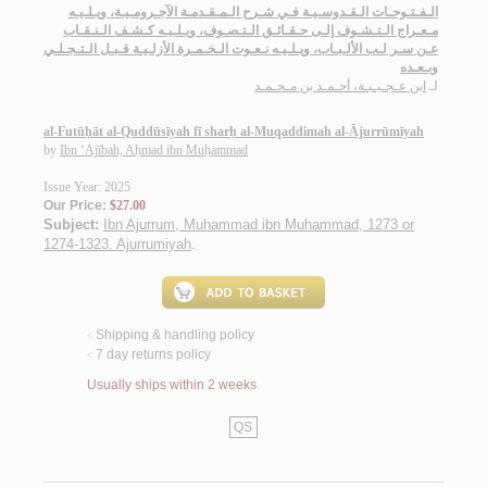
الـفـتـوحـات الـقـدوسـيـة فـي شـرح الـمـقـدمـة الآجـرومـيـة، ويـلـيـه
مـعـراج الـتـشـوف إلـى حـقـائـق الـتـصـوف، ويـلـيـه كـشـف الـنـقـاب
عـن سـر لـب الألـبـاب، ويـلـيـه نـعـوت الـخـمـرة الأزلـيـة قـبـل الـتـجـلـي
وبـعـده
لـ
ابن عـجـيـبـة، أحـمـد بن مـحـمـد
al-Futūḥāt al-Quddūsīyah fī sharḥ al-Muqaddimah al-Ājurrūmīyah
by
Ibn ‘Ajībah, Aḥmad ibn Muḥammad
Issue Year: 2025
Our Price:
$27.00
Subject:
Ibn Ajurrum, Muhammad ibn Muhammad, 1273 or
1274-1323. Ajurrumiyah
.
Shipping & handling policy
<
7 day returns policy
<
Usually ships within 2 weeks
QS