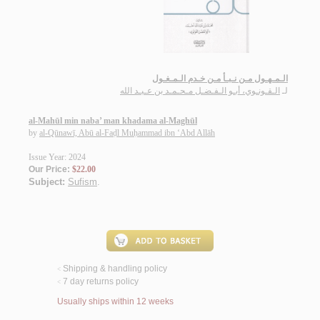
الـمـهـول مـن نـبـأ مـن خـدم الـمـغـول
لـ
الـقـونـوي، أبـو الـفـضـل مـحـمـد بن عـبـد الله
al-Mahūl min naba’ man khadama al-Maghūl
by
al-Qūnawī, Abū al-Faḍl Muḥammad ibn ‘Abd Allāh
Issue Year: 2024
Our Price:
$22.00
Subject:
Sufism
.
Shipping & handling policy
<
7 day returns policy
<
Usually ships within 12 weeks