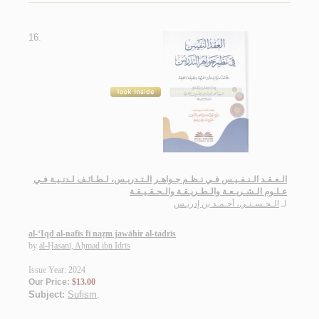
16.
الـعـقـد الـنـفـيـس فـي نـظـم جـواهـر الـتـدريـس، لـطـائـف لـدنـيـة فـي
عـلـوم الـشـريـعـة والـطـريـقـة والـحـقـيـقـة
لـ
الـحـسـنـي، أحـمـد بن إدريـس
al-‘Iqd al-nafīs fī naẓm jawāhir al-tadrīs
by
al-Ḥasanī, Aḥmad ibn Idrīs
Issue Year: 2024
Our Price:
$13.00
Subject:
Sufism
.