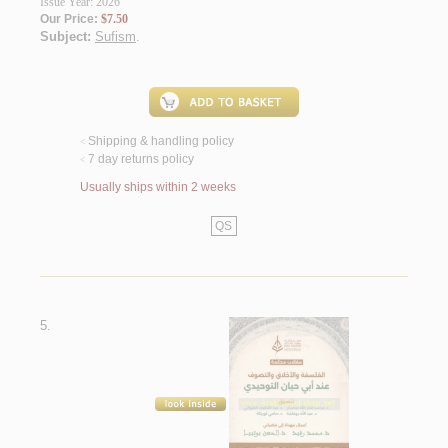
Issue Year: 2026
Our Price:
$7.50
Subject:
Sufism
.
Shipping & handling policy
<
7 day returns policy
<
Usually ships within 2 weeks
QS
5.