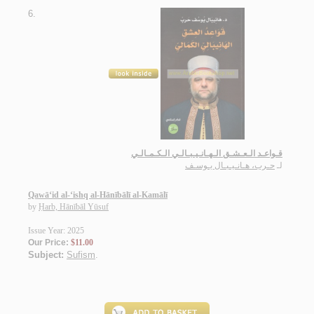
6.
قـواعـد الـعـشـق الـهـانـيـبـالـي الـكـمـالـي
لـ
حـرب، هـانـيـبـال يـوسـف
Qawā‘id al-‘ishq al-Hānībālī al-Kamālī
by
Ḥarb, Hānībāl Yūsuf
Issue Year: 2025
Our Price:
$11.00
Subject:
Sufism
.