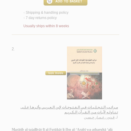
Shipping & handling policy
<
7 day returns policy
<
Usually ships within 8 weeks
2.
مـراتـب الـتـجـلـيـات فـي الـفـتـوحـات لإبن الـعـربـي وأثـرهـا عـلـى
تـنـاولـه لآيـات مـن الـقـرآن الـكـريـم
لـ
قـدور، عـمـار حـسـن
Marātib al-tajallīyāt fī al-Futūḥāt li-Ibn al-‘Arabī wa-atharuhā ‘alá