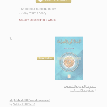
Shipping & handling policy
<
7 day returns policy
<
Usually ships within 8 weeks
7.
الـحـب الإلـهـي والـتـصـوف
لـ
سـلّام، هـلال تـركـي
al-Ḥubb al-Ilāhī wa-al-taṣawwuf
by
Sallām, Hilāl Turkī