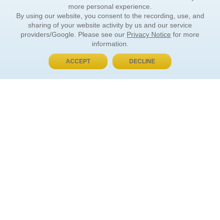
more personal experience.
By using our website, you consent to the recording, use, and
sharing of your website activity by us and our service
providers/Google. Please see our
Privacy Notice
for more
information.
ACCEPT
DECLINE
BUY NOW, PAY LATER
ORDER INFORMATION
Find Your Book
How to Order
About Basket
Market Availability
Order Tracking
Order Inquiries
YOUR ACCOUNT