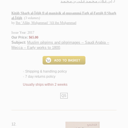
لـ
ابن عـلاّن، مـحـمـد عـلـي بن مـحـمـد
Kitāb Sharḥ al-Īḍāḥ fī al-manāsik al-musammá Fatḥ al-Fattāḥ fī Sharḥ
al-Īḍāḥ
(3 volumes)
by
Ibn ‘Allān, Muḥammad ‘Alī ibn Muḥammad
Issue Year: 2017
Our Price:
$65.00
Subject:
Muslim pilgrims and pilgrimages -- Saudi Arabia --
Mecca -- Early works to 1800
.
Shipping & handling policy
<
7 day returns policy
<
Usually ships within 2 weeks
QS
12.