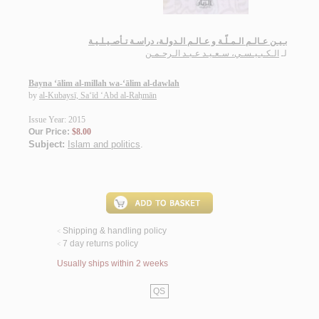
بـيـن عـالـم الـمـلّـة و عـالـم الـدولـة، دراسـة تـأصـيـلـيـة
لـ
الـكـبـيـسـي، سـعـيـد عـبـد الـرحـمـن
Bayna ‘ālim al-millah wa-‘ālim al-dawlah
by
al-Kubaysī, Sa‘īd ‘Abd al-Raḥmān
Issue Year: 2015
Our Price:
$8.00
Subject:
Islam and politics
.
Shipping & handling policy
<
7 day returns policy
<
Usually ships within 2 weeks
QS