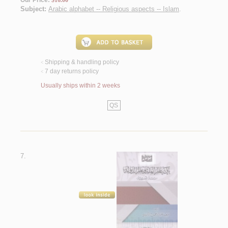
Our Price:
$16.00
Subject:
Arabic alphabet -- Religious aspects -- Islam
.
Shipping & handling policy
<
7 day returns policy
<
Usually ships within 2 weeks
QS
7.