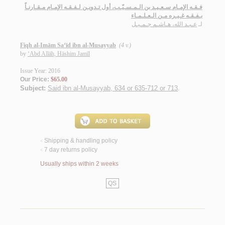
فـقـه الإمـام سـعـيـد بن الـمـسـيّـب، أول تـدويـن لـفـقـه الإمـام مـقـارنـاً
بـفـقـه غـيـره مـن الـعـلـمـاء
لـ
عـبـد الله، هـاشـم جـمـيـل
Fiqh al-Imām Sa‘īd ibn al-Musayyab
(4 v.)
by
‘Abd Allāh, Hāshim Jamīl
Issue Year: 2016
Our Price:
$65.00
Subject:
Said ibn al-Musayyab, 634 or 635-712 or 713
.
Shipping & handling policy
<
7 day returns policy
<
Usually ships within 2 weeks
QS