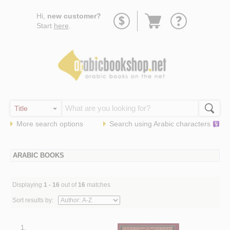
Go
Hi,
new customer?
to
Start
here
.
basket
More search options
Search using
Arabic
characters
ARABIC BOOKS
Displaying
1 - 16
out of
16
matches
Sort results by:
1.