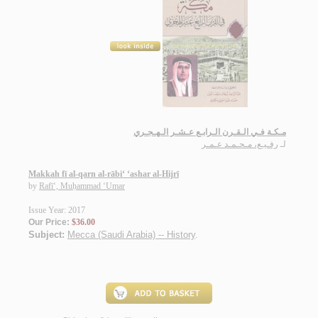
مـكـة فـي الـقـرن الـرابـع عـشـر الـهـجـري
لـ
رفـيـع، مـحـمـد عـمـر
Makkah fī al-qarn al-rābi‘ ‘ashar al-Hijrī
by
Rafī‘, Muḥammad ‘Umar
Issue Year: 2017
Our Price:
$36.00
Subject:
Mecca (Saudi Arabia) -- History
.