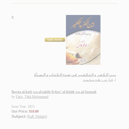
8.
بـيـن الـكـفـر و الـتـكـفـيـر فـي ضـوء الـكـتـاب و الـسـنـّة
لـ
فـارس، طـه مـحـمـد
Bayna al-kufr wa-al-takfīr fī ḍaw’ al-Kitāb wa-al-Sunnah
by
Fāris, Ṭāhā Muḥammad
Issue Year: 2015
Our Price:
$10.00
Subject:
Kufr (Islam)
.