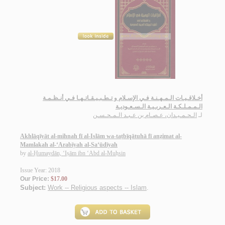
أخـلاقـيـات الـمـهـنـة فـي الإسـلام و تـطـبـيـقـاتـهـا فـي أنـظـمـة
الـمـمـلـكـة الـعـربـيـة الـسـعـوديـة
لـ
الـحـمـيـدان، عـصـام بن عـبـد الـمـحـسـن
Akhlāqīyāt al-mihnah fī al-Islām wa-taṭbīqātuhā fī anẓimat al-
Mamlakah al-‘Arabīyah al-Sa‘ūdīyah
by
al-Ḥumaydān, ‘Iṣām ibn ‘Abd al-Muḥsin
Issue Year: 2018
Our Price:
$17.00
Subject:
Work -- Religious aspects -- Islam
.