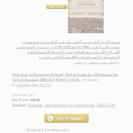
سـيـرة أمـيـر الـحـرمـيـن الـشـريـف عـبـد الـكـريـم بن مـحـمـد بن
يـعـلـى الـبـركـاتـي، 1066-1131هـ/1655-1718 م.، و بـنـيـه و أحـفـاده مـن
الأمـراء و الأعـيـان، مـع إطـلالـة عـلـى الـحـيـاة الإجـتـمـاعـيّـة و
الـعـلـمـيّـة و الـسـيـاسـيّـة و الإقـتـصـاديّـة فـي عـصـره
لـ
الـكـريـمـي، نـاصـر بن عـلـي
Sīrat Amīr al-Ḥaramayn al-Sharīf ‘Abd al-Karīm ibn Muḥammad ibn
Ya‘lá al-Barakātī, 1066-1131 H/1655-1718 M.
(2 volumes)
by
al-Karīmī, Nāṣir ibn ‘Alī
Issue Year: 2017
Our Price:
$40.00
Subject:
Barakati, Abd al-Karim ibn Muhammad, 1655-1718
.
Shipping & handling policy
<