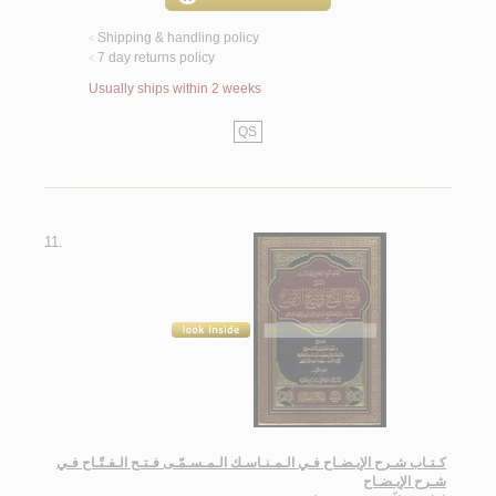
Shipping & handling policy
<
7 day returns policy
<
Usually ships within 2 weeks
QS
11.
كـتـاب شـرح الإيـضـاح فـي الـمـنـاسـك الـمـسـمّـى فـتـح الـفـتّـاح فـي
شـرح الإيـضـاح