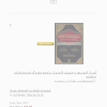
QS
6.
أسـرار الـحـروف و حـسـاب الـجـمـل، دراسـة عـقـديـّة، اسـتـخـدامـات
خـاطـئـة
لـ
الـقـحـطـانـي، طـارق بن سـعـيـد
Asrār al-ḥurūf wa-ḥisāb al-jumal
by
al-Qaḥṭānī, Ṭāriq ibn Sa‘īd
Issue Year: 2017