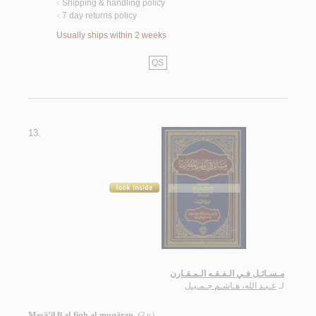
Shipping & handling policy
<
7 day returns policy
<
Usually ships within 2 weeks
QS
13.
مـسـائـل فـي الـفـقـه الـمـقـارن
لـ
عـبـد الله، هـاشـم جـمـيـل
Masā’il fī al-fiqh al-muqāran
(2 v.)