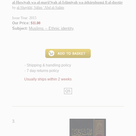
al-Huwīyah wa-al-marji‘īyah al-Islāmīyah wa-āthāruhumā fī al-dustūr
by
al-Shaykhī, Sālim ‘Abd al-Salām
Issue Year: 2015
Our Price:
$11.00
Subject:
Muslims -- Ethnic identity
.
Shipping & handling policy
<
7 day returns policy
<
Usually ships within 2 weeks
QS
3.