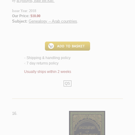
by
al-Ḥusaynī, Badr ibn Rāfi‘
Issue Year: 2018
Our Price:
$10.00
Subject:
Genealogy -- Arab countries
.
Shipping & handling policy
<
7 day returns policy
<
Usually ships within 2 weeks
QS
16.