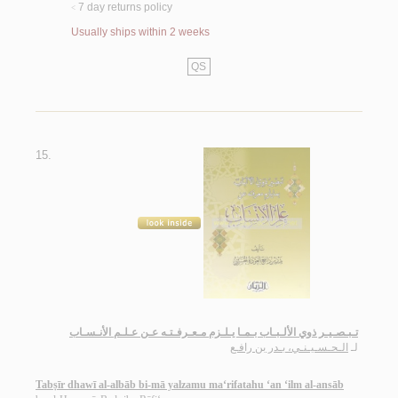
7 day returns policy
<
Usually ships within 2 weeks
QS
15.
تـبـصـيـر ذوي الألـبـاب بـمـا يـلـزم مـعـرفـتـه عـن عـلـم الأنـسـاب
لـ
الـحـسـيـنـي، بـدر بن رافـع
Tabṣīr dhawī al-albāb bi-mā yalzamu ma‘rifatahu ‘an ‘ilm al-ansāb