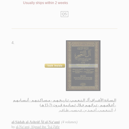
Usually ships within 2 weeks
QS
4.
الـسـادة الأشـراف آل الـنـعـمـي، تـاريـخـهـم - مـسـاكـنـهـم - أنـسـابـهـم
- أعـلامـهـم - تـراثـهـم خـلال ثـمـانـيـة قـرون (7-15 هـ)
لـ
الـنـعـمـي، أحـمـد بن عـيـسـى ظـافـر
al-Sādah al-Ashrāf Āl al-Na‘amī
(4 volumes)
by
al-Na‘amī, Aḥmad ibn ‘Īsá Ẓāfir