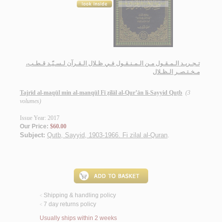
تـجـريـد الـمـقـول مـن الـمـنـقـول فـي ظـلال الـقـرآن لـسـيّـد قـطـب،
مـخـتـصـر الـظـلال
Tajrīd al-maqūl min al-manqūl Fī ẓilāl al-Qur’ān li-Sayyid Quṭb
(3
volumes)
Issue Year: 2017
Our Price:
$60.00
Subject:
Qutb, Sayyid, 1903-1966. Fi zilal al-Quran
.
Shipping & handling policy
<
7 day returns policy
<
Usually ships within 2 weeks