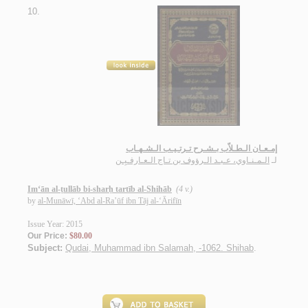
10.
إمـعـان الـطـلاّب بـشـرح تـرتـيـب الـشـهـاب
لـ
الـمـنـاوي، عـبـد الـرؤوف بن تـاج الـعـارفـيِـن
Im‘ān al-ṭullāb bi-sharḥ tartīb al-Shihāb
(4 v.)
by
al-Munāwī, ‘Abd al-Ra’ūf ibn Tāj al-‘Ārifīn
Issue Year: 2015
Our Price:
$80.00
Subject:
Qudai, Muhammad ibn Salamah, -1062. Shihab
.