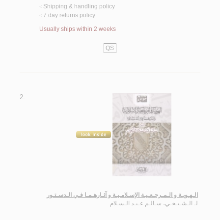
Shipping & handling policy
<
7 day returns policy
<
Usually ships within 2 weeks
QS
2.
الـهـويـة و الـمـرجـعـيـة الإسـلامـيـة و آثـارهـمـا فـي الـدسـتـور
لـ
الـشـيـخـي، سـالـم عـبـد الـسـلام