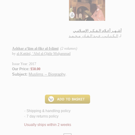
أشـهـر أعـلام الـفـكـر الإسـلامـي
لـ
الـكـتـانـي، عـبـد الـقـادر مـحـمـد
Ashhar a‘lām al-fikr al-Islāmī
(2 volumes)
by
al-Kattānī, ‘Abd al-Qādir Muḥammad
Issue Year: 2017
Our Price:
$50.00
Subject:
Muslims -- Biography
.
Shipping & handling policy
<
7 day returns policy
<
Usually ships within 2 weeks