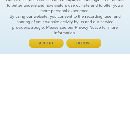
to better understand how visitors use our site and to offer you a
more personal experience.
By using our website, you consent to the recording, use, and
sharing of your website activity by us and our service
providers/Google. Please see our
Privacy Notice
for more
information.
ACCEPT
DECLINE
BUY NOW, PAY LATER
ORDER INFORMATION
Find Your Book
How to Order
About Basket
Market Availability
Order Tracking
Order Inquiries