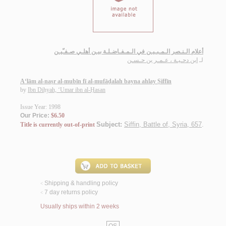
أعلام الـنـصر الـمـبـيـن في الـمـفـاضـلـة بيـن أهلـي صـفـّيـن
لـ
ابن دحـيـة ، عـمـر بن حـسـن
A‘lām al-naṣr al-mubīn fī al-mufāḍalah bayna ahlay Ṣiffīn
by
Ibn Diḥyah, ‘Umar ibn al-Ḥasan
Issue Year: 1998
Our Price:
$6.50
Subject:
Siffin, Battle of, Syria, 657
.
Title is currently out-of-print
Shipping & handling policy
<
7 day returns policy
<
Usually ships within 2 weeks