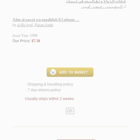
عـادات الـزواج و تـقـالـيـده في لـبـنـان
لـ
الـبـعـيـنـي ، حـسـن أمـيـن
Adat al-zawaj wa-taqaliduh fi Lubnan …
by
al-Bu‘aynī, Ḥasan Amīn
Issue Year: 1998
Our Price:
$7.50
Shipping & handling policy
<
7 day returns policy
<
Usually ships within 2 weeks
QS