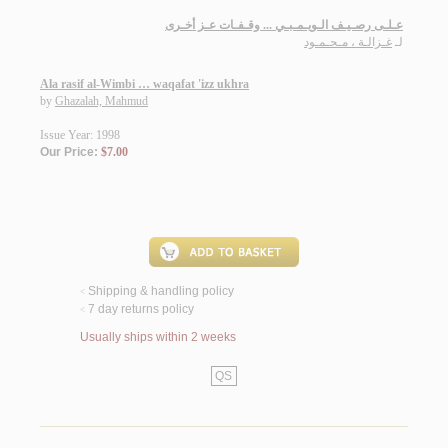
عـلـى رصـيـف الـويـمـبـي ... وقـفـات عـز أخـرى
لـ
غـزالـة ، مـحـمـود
Ala rasif al-Wimbi … waqafat 'izz ukhra
by
Ghazalah, Mahmud
Issue Year: 1998
Our Price:
$7.00
Shipping & handling policy
<
7 day returns policy
<
Usually ships within 2 weeks
QS