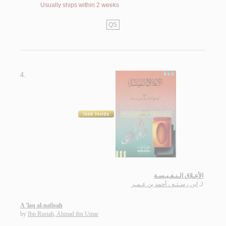
Usually ships within 2 weeks
QS
4.
الأعـلاق الـنـفـيـسـة
لـ
ابن رسـتـه ، أحمد بن عـمـر
A 'laq al-nafisah
by
Ibn Rustah, Ahmad ibn Umar