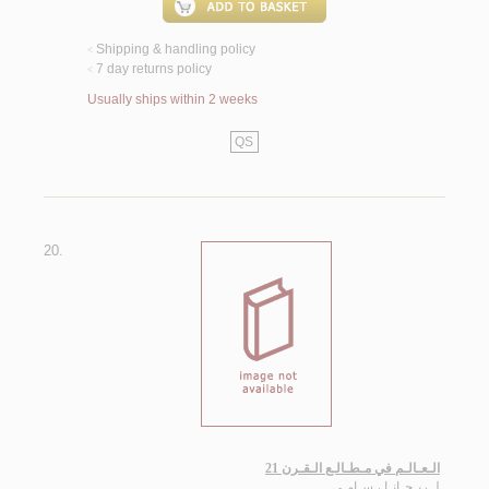
Shipping & handling policy
<
7 day returns policy
<
Usually ships within 2 weeks
QS
20.
الـعـالـم في مـطـالـع الـقـرن 21
لـ
ريـحـانـا ، سـامـي