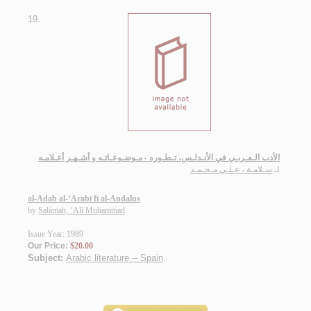
19.
الأدب الـعـربـي في الأنـدلـس، تـطـوره - مـوضـوعـاتـه و أشـهـر أعـلامـه
لـ
سـلامـة ، عـلـي مـحـمـد
al-Adab al-‘Arabī fī al-Andalus
by
Salāmah, ‘Alī Muḥammad
Issue Year: 1989
Our Price:
$20.00
Subject:
Arabic literature -- Spain
.