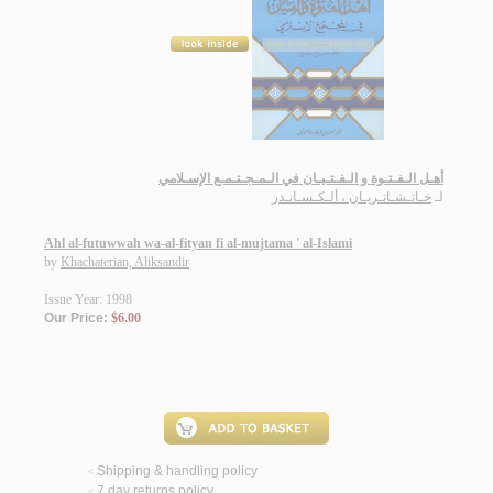
أهـل الـفـتـوة و الـفـتـيـان في الـمـجـتـمـع الإسـلامي
لـ
خـاتـشـاتـريـان ، ألـكـسـانـدر
Ahl al-futuwwah wa-al-fityan fi al-mujtama ' al-Islami
by
Khachaterian, Aliksandir
Issue Year: 1998
Our Price:
$6.00
Shipping & handling policy
<
7 day returns policy
<