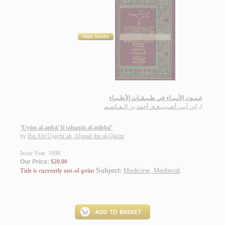
عـيـون الأنـبـاء في طـبـقـات الأطـبـاء
لـ
ابن أبـي أصـيـبـعـة، أحمد بن الـقـاسـم
‘Uyūn al-anbā’ fī ṭabaqāt al-aṭibbā’
by
Ibn Abī Uṣaybi‘ah, Aḥmad ibn al-Qāsim
Issue Year: 1998
Our Price:
$20.00
Subject:
Medicine, Medieval
.
Title is currently out-of-print