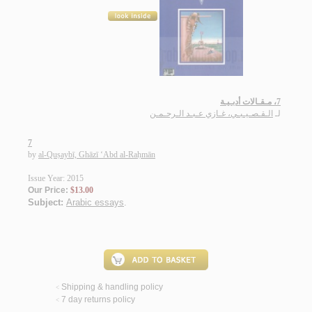
7، مـقـالات أدبـيـة
لـ
الـقـصـيـبـي، غـازي عـبـد الـرحـمـن
7
by
al-Quṣaybī, Ghāzī ‘Abd al-Raḥmān
Issue Year: 2015
Our Price:
$13.00
Subject:
Arabic essays
.
Shipping & handling policy
<
7 day returns policy
<