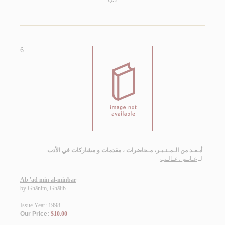
QS
6.
أبـعـد من الـمـنـبـر، مـحاضرات ، مقدمات و مشاركات في الأدب
لـ
غـانـم ، غـالـب
Ab 'ad min al-minbar
by
Ghānim, Ghālib
Issue Year: 1998
Our Price:
$10.00