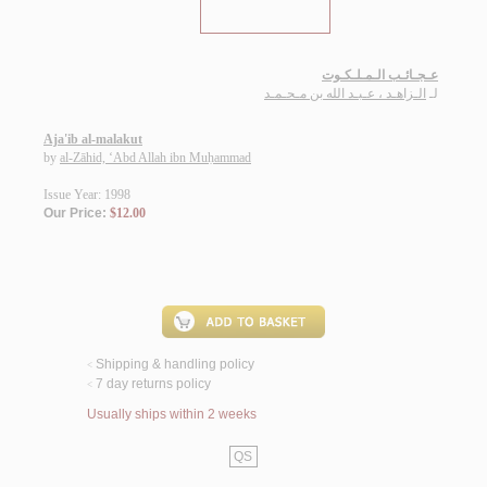
عـجـائـب الـمـلـكـوت
لـ
الـزاهـد ، عـبـد الله بن مـحـمـد
Aja'ib al-malakut
by
al-Zāhid, ‘Abd Allah ibn Muḥammad
Issue Year: 1998
Our Price:
$12.00
Shipping & handling policy
<
7 day returns policy
<
Usually ships within 2 weeks
QS