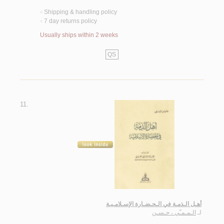
Shipping & handling policy
<
7 day returns policy
<
Usually ships within 2 weeks
QS
11.
أهـل الـذمـة في الـحـضـارة الإسـلامـيـة
لـ
الـمـمـّي ، حـسـن