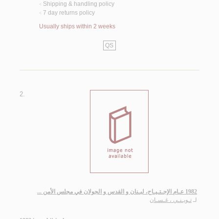
Shipping & handling policy
<
7 day returns policy
<
Usually ships within 2 weeks
QS
2.
1982 عـام الإجـتـيـاح، لبـنان و القدس و الجولان في مجلس الأمن ...
لـ
تـويـنـي ، غـسـان