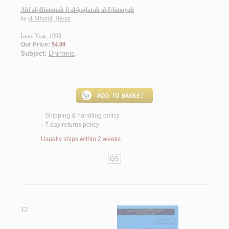
Ahl al-dhimmah fī al-ḥaḍārah al-Islāmīyah
by
al-Mimmī, Ḥasan
Issue Year: 1998
Our Price:
$4.00
Subject:
Dhimmis
.
Shipping & handling policy
<
7 day returns policy
<
Usually ships within 2 weeks
QS
12.