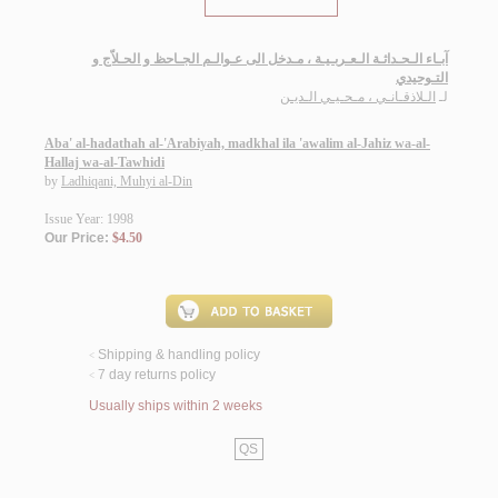
آبـاء الـحـداثـة الـعـربـيـة ، مـدخل الى عـوالـم الجـاحظ و الحـلاّج و
التـوحيدي
لـ
الـلاذقـانـي ، مـحـيـي الـديـن
Aba' al-hadathah al-'Arabiyah, madkhal ila 'awalim al-Jahiz wa-al-
Hallaj wa-al-Tawhidi
by
Ladhiqani, Muhyi al-Din
Issue Year: 1998
Our Price:
$4.50
Shipping & handling policy
<
7 day returns policy
<
Usually ships within 2 weeks
QS