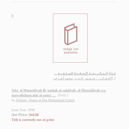
8.
عـداء الـمـاتـريـديـة للـعـقيـدة السـلـفـيـة ...
لـ
الأفـغـانـي ، شـمـس الـديـن محمد أشـرف
Ada' al-Maturidiyah lil-'aqidah al-salafiyah, al-Maturidiyah wa-
mawqifuhum min al-asma' …
(3vols.)
by
Afghani, Shams al-Din Muhammad Ashraf
Issue Year: 1998
Our Price:
$44.00
Title is currently out-of-print