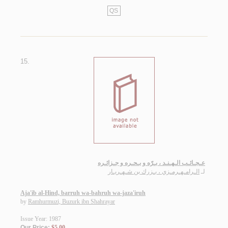
QS
15.
عـجـائـب الـهـنـد ، بـرّه و بـحـره و جـزائـره
لـ
الـرامـهـرمـزي ، بـزرك بن شـهـريـار
Aja'ib al-Hind, barruh wa-bahruh wa-jaza'iruh
by
Ramhurmuzi, Buzurk ibn Shahrayar
Issue Year: 1987
Our Price:
$5.00