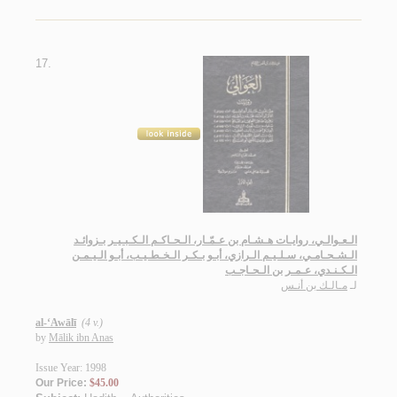
17.
الـعـوالـي، روايـات هـشـام بن عـمّـار، الـحـاكـم الـكـبـيـر بـزوائـد
الـشـحـامـي، سـلـيـم الـرازي، أبـو بـكـر الـخـطـيـب، أبـو الـيـمـن
الـكـنـدي، عـمـر بن الـحـاجـب
لـ
مـالـك بن أنـس
al-‘Awālī
(4 v.)
by
Mālik ibn Anas
Issue Year: 1998
Our Price:
$45.00