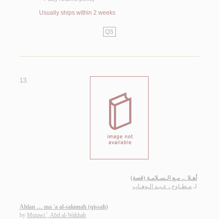
Usually ships within 2 weeks
QS
13.
أهـلا ... مـع الـسـلامـة (قصة)
لـ
مـطـاوع ، عـبـد الـوهـاب
Ahlan … ma 'a al-salamah (qissah)
by
Mutawi ', Abd al-Wahhab