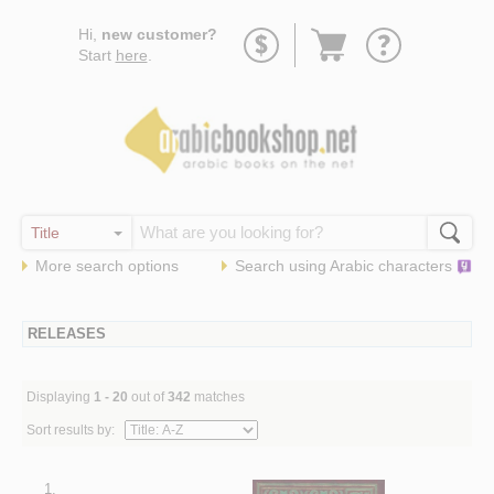
Go
Hi,
new customer?
to
Start
here
.
basket
More search options
Search using
Arabic
characters
RELEASES
Displaying
1 - 20
out of
342
matches
Sort results by:
1.