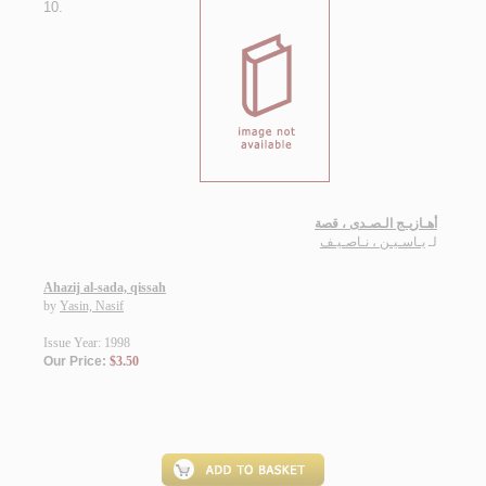
10.
أهـازيـج الـصـدى ، قصة
لـ
يـاسـيـن ، نـاصـيـف
Ahazij al-sada, qissah
by
Yasin, Nasif
Issue Year: 1998
Our Price:
$3.50