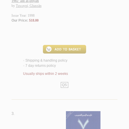
1982 'am al-ijtiyah
by
Tuwaynī, Ghassān
Issue Year: 1998
Our Price:
$18.00
Shipping & handling policy
<
7 day returns policy
<
Usually ships within 2 weeks
QS
3.