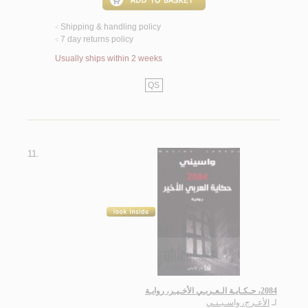
Shipping & handling policy
<
7 day returns policy
<
Usually ships within 2 weeks
QS
11.
2084، حـكـايـة الـعـربـي الأخـيـر، روايـة
لـ
الأعـرج، واسـيـنـي