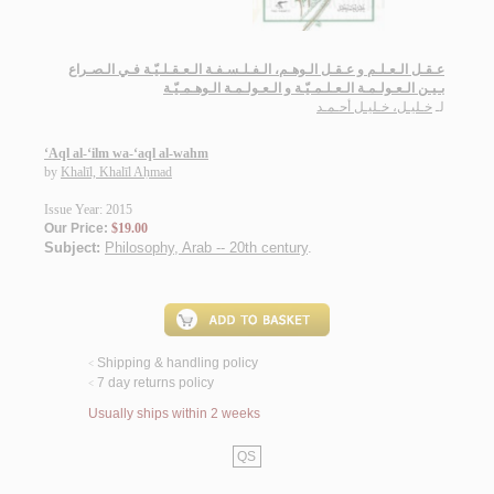
عـقـل الـعـلـم و عـقـل الـوهـم، الـفـلـسـفـة الـعـقـلـيّـة فـي الـصـراع
بـيـن الـعـولـمـة الـعـلـمـيّـة و الـعـولـمـة الـوهـمـيّـة
لـ
خـليـل، خـليـل أحـمـد
‘Aql al-‘ilm wa-‘aql al-wahm
by
Khalīl, Khalīl Aḥmad
Issue Year: 2015
Our Price:
$19.00
Subject:
Philosophy, Arab -- 20th century
.
Shipping & handling policy
<
7 day returns policy
<
Usually ships within 2 weeks
QS