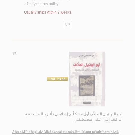
7 day returns policy
<
Usually ships within 2 weeks
QS
13.
أبـو الـهـذيـل الـعـلاّف أول مـتـكـلّـم إسـلامـي تـأثـر بـالـفـلـسـفـة
لـ
الـغـرابـي، عـلـي مـصـطـفـى
Abū al-Hudhayl al-‘Allāf awwal mutakallim Islāmī ta’aththara bi-al-