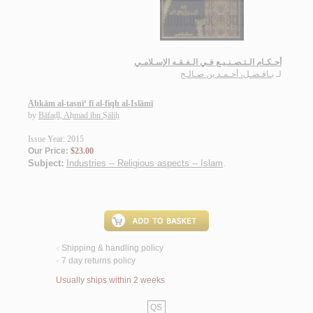
أحـكـام الـتـصـنـيـع فـي الـفـقـه الإسـلامـي
لـ
بـافـضـل، أحـمـد بن صـالـح
Aḥkām al-taṣnī‘ fī al-fiqh al-Islāmī
by
Bāfaḍl, Aḥmad ibn Ṣāliḥ
Issue Year: 2015
Our Price:
$23.00
Subject:
Industries -- Religious aspects -- Islam
.
Shipping & handling policy
<
7 day returns policy
<
Usually ships within 2 weeks
QS