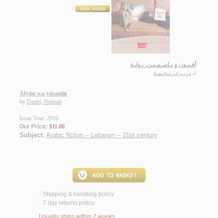
أفـيـون و يـاسـمـيـن، روايـة
لـ
دزيـري، نـجـمـة
Afyūn wa-yāsamīn
by
Dazīrī, Najmah
Issue Year: 2016
Our Price:
$11.00
Subject:
Arabic fiction -- Lebanon -- 21st century
.
Shipping & handling policy
<
7 day returns policy
<
Usually ships within 2 weeks