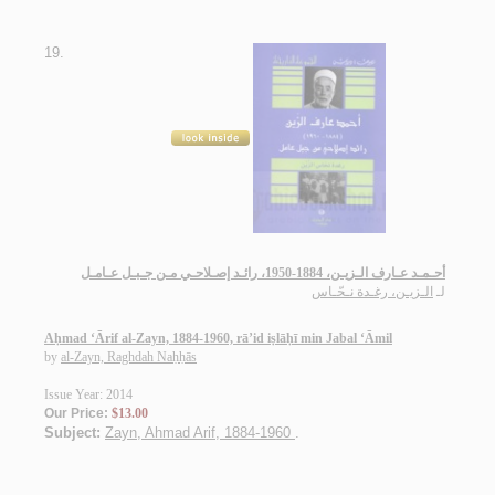
19.
أحـمـد عـارف الـزيـن، 1884-1950، رائـد إصـلاحـي مـن جـبـل عـامـل
لـ
الـزيـن، رغـدة نـحّـاس
Aḥmad ‘Ārif al-Zayn, 1884-1960, rā’id iṣlāḥī min Jabal ‘Āmil
by
al-Zayn, Raghdah Naḥḥās
Issue Year: 2014
Our Price:
$13.00
Subject:
Zayn, Ahmad Arif, 1884-1960
.