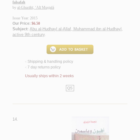
falsafah
by
al-Ghurābī, ‘Alī Muṣṭafá
Issue Year: 2015
Our Price:
$6.50
Subject:
Abu al-Hudhayl al-Allaf, Muhammad ibn al-Hudhayl,
active 9th century
.
Shipping & handling policy
<
7 day returns policy
<
Usually ships within 2 weeks
QS
14.