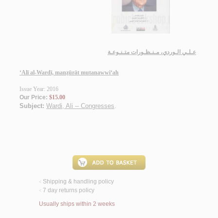
عـلـي الـوردي، مـنـظـورات متـنـوعـة
‘Alī al-Wardī, manẓūrāt mutanawwi‘ah
Issue Year: 2016
Our Price:
$15.00
Subject:
Wardi, Ali -- Congresses
.
Shipping & handling policy
<
7 day returns policy
<
Usually ships within 2 weeks