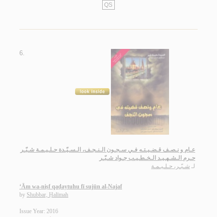
QS
6.
عـام و نـصـف قـضـيـتـه فـي سـجـون الـنـجـف، الـسـيّـدة حـلـيـمـة شـبّـر
حـرم الـشـهـيـد الـخـطـيـب جـواد شـبّـر
لـ
شـبّـر، حـلـيـمـة
‘Ām wa-niṣf qaḍaytuhu fī sujūn al-Najaf
by
Shubbar, Ḥalīmah
Issue Year: 2016