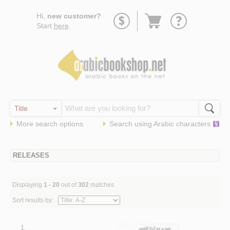
Go
Hi,
new customer?
to
Start
here
.
basket
More search options
Search using
Arabic
characters
RELEASES
Displaying
1 - 20
out of
302
matches
Sort results by:
1.