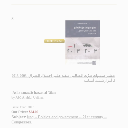
8.
عـشـر سـنـوات هـزّت الـعـالـم، عـقـد عـلـى احـتـلال الـعـراق، 2003-2013
لـ
أبـو ارشـيـد، أسـامـة
‘Ashr sanawāt hazzat al-‘ālam
by
Abū Arshīd, Usāmah
Issue Year: 2015
Our Price:
$24.00
Subject:
Iraq -- Politics and government -- 21st century --
Congresses
.