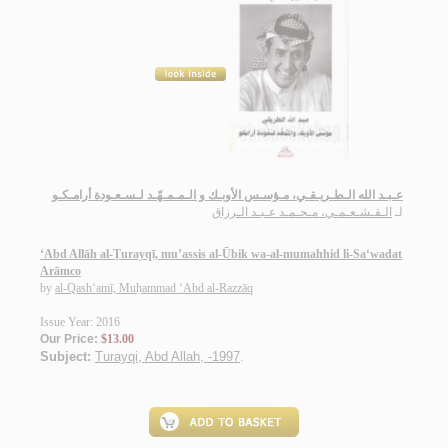
عـبـد الله الـطـريـقـي، مـؤسـس الأوبـك و الـمـمـهّـد لـسـعـودة أرامـكـو
لـ
الـقـشـعـمـي، مـحـمـد عـبـد الـرزاق
‘Abd Allāh al-Ṭurayqī, mu’assis al-Ūbik wa-al-mumahhid li-Sa‘wadat
Arāmco
by
al-Qash‘amī, Muḥammad ‘Abd al-Razzāq
Issue Year: 2016
Our Price:
$13.00
Subject:
Turayqi, Abd Allah, -1997
.