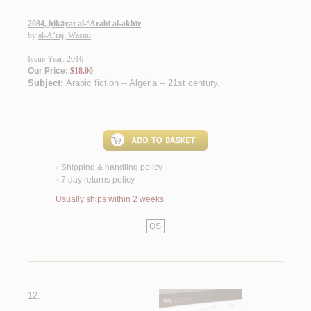
2084, ḥikāyat al-‘Arabī al-akhīr
by
al-A‘raj, Wāsīnī
Issue Year: 2016
Our Price:
$18.00
Subject:
Arabic fiction -- Algeria -- 21st century
.
Shipping & handling policy
<
7 day returns policy
<
Usually ships within 2 weeks
QS
12.