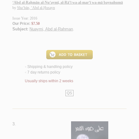
‘Abd al-Raḥmān al-Nu‘aymī, al-Rā’ī wa-al-mar‘ī wa-mā baynahumā
by
Sha‘bān, ‘Abd al-Ḥusayn
Issue Year: 2016
Our Price:
$7.50
Subject:
Nuaymi, Abd al-Rahman
.
Shipping & handling policy
<
7 day returns policy
<
Usually ships within 2 weeks
QS
3.