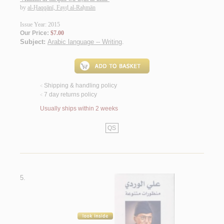
by
al-Ḥaqqānī, Fayḍ al-Raḥmān
Issue Year: 2015
Our Price:
$7.00
Subject:
Arabic language -- Writing
.
Shipping & handling policy
<
7 day returns policy
<
Usually ships within 2 weeks
QS
5.