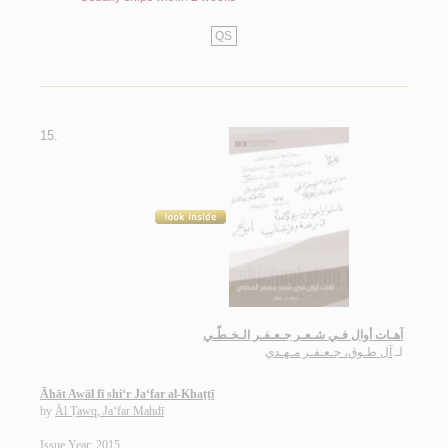
QS
15.
آهـات أوال فـي شـعـر جـعـفـر الـخـطّـي
لـ
آل طـوق، جـعـفـر مـهـدي
Āhāt Awāl fī shi‘r Ja‘far al-Khaṭṭī
by
Āl Ṭawq, Ja‘far Mahdī
Issue Year: 2015