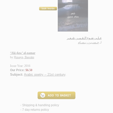
عـلـى ضـوء الـقـمـر، شـعـر
لـ
حـسـيـن، بـسـام
‘Alá ḍaw’ al-qamar
by
Ḥusayn, Bassām
Issue Year: 2016
Our Price:
$6.50
Subject:
Arabic poetry -- 21st century
.
Shipping & handling policy
<
7 day returns policy
<