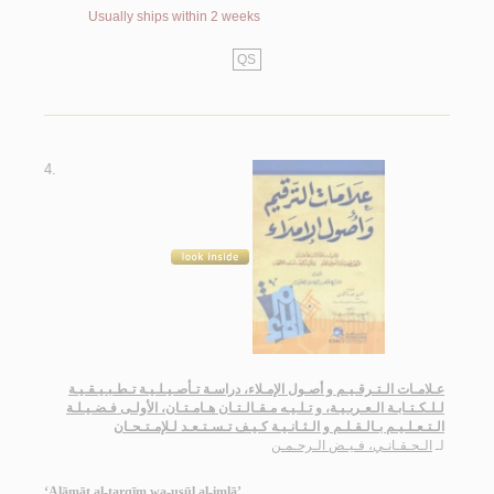
Usually ships within 2 weeks
QS
4.
عـلامـات الـتـرقـيـم و أصـول الإمـلاء، دراسـة تـأصـيـلـيـة تـطـبـيـقـيـة
لـلـكـتـابـة الـعـربـيـة، و تـلـيـه مـقـالـتـان هـامـتـان، الأولـى فـضـيـلـة
الـتـعـلـيـم بـالـقـلـم و الـثـانـيـة كـيـف تـسـتـعـد لـلإمـتـحـان
لـ
الـحـقـانـي، فـيـض الـرحـمـن
‘Alāmāt al-tarqīm wa-uṣūl al-imlā’