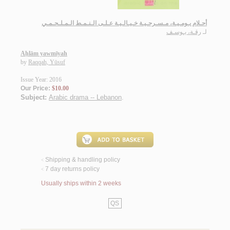
أحـلام يـومـيـة، مـسـرحـيـة خـيـالـيـة عـلـى الـنـمـط الـمـلـحـمـي
لـ
رقـة، يـوسـف
Aḥlām yawmīyah
by
Raqqah, Yūsuf
Issue Year: 2016
Our Price:
$10.00
Subject:
Arabic drama -- Lebanon
.
Shipping & handling policy
<
7 day returns policy
<
Usually ships within 2 weeks
QS