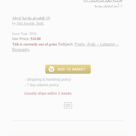
أحـيـاء بـعـد الـرحـيـل! (2)
لـ
أبـو جـودة، بـديـع
Aḥyā’ ba‘da al-raḥīl! (2)
by
Abū Jawdah, Badī‘
Issue Year: 2016
Our Price:
$16.00
Subject:
Poets, Arab -- Lebanon --
Title is currently out-of-print
Biography
.
Shipping & handling policy
<
7 day returns policy
<
Usually ships within 2 weeks
QS