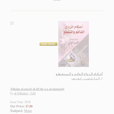
17.
أحـكـام الـزواج الـدائـم و الـمـنـقـطـع
لـ
الـنـابـلـسـي، عـفـيـف
Aḥkām al-zawāj al-dā’im wa-al-munqaṭi‘
by
al-Nābulusī, ‘Afīf
Issue Year: 2016
Our Price:
$7.00
Subject:
Muta
.