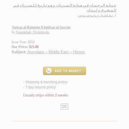
عـنـايـة الـرحـمـان فـي هـدايـة الـسـريـان، و هـو تـاريـخ لـلـسـريـان فـي
الـمـشـرق و لـبـنـان
لـ
نـقـاشـة، ديـونـوسـيـوس
‘Ināyat al-Raḥmān fī hidāyat al-Suryān
by
Naqqāshah, Diyūnūsyūs
Issue Year: 2010
Our Price:
$25.00
Subject:
Assyrians -- Middle East -- History
.
Shipping & handling policy
<
7 day returns policy
<
Usually ships within 2 weeks
QS