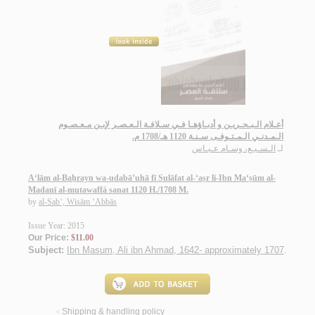
أعـلام الـبـحـريـن و أدبـاؤهـا فـي سـلافـة الـعـصـر لإبـن مـعـصـوم
الـمـدنـي الـمـتـوفـى سـنـة 1120 هـ/1708 م.
لـ
الـسـبـع، وسـام عـبـاس
A‘lām al-Baḥrayn wa-udabā’uhā fī Sulāfat al-‘aṣr li-Ibn Ma‘ṣūm al-
Madanī al-mutawaffá sanat 1120 H./1708 M.
by
al-Sab‘, Wisām ‘Abbās
Issue Year: 2015
Our Price:
$11.00
Subject:
Ibn Masum, Ali ibn Ahmad, 1642- approximately 1707
.
Shipping & handling policy
<