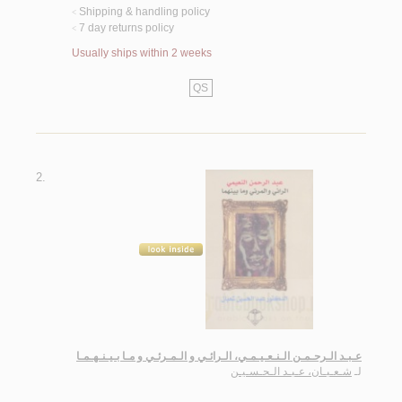
Shipping & handling policy
<
7 day returns policy
<
Usually ships within 2 weeks
QS
2.
عـبـد الـرحـمـن الـنـعـيـمـي، الـرائـي و الـمـرئـي و مـا بـيـنـهـمـا
لـ
شـعـبـان، عـبـد الـحـسـيـن