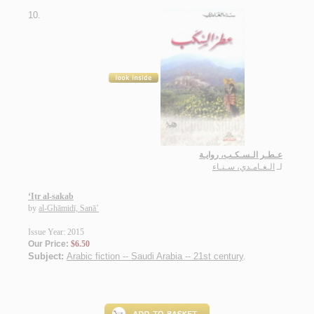
10.
عـطـر الـسـكـب، روايـة
لـ
الـغـامـدي، سـنـاء
‘Iṭr al-sakab
by
al-Ghāmidī, Sanā’
Issue Year: 2015
Our Price:
$6.50
Subject:
Arabic fiction -- Saudi Arabia -- 21st century
.