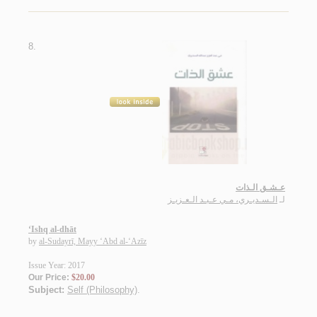
8.
عـشـق الـذات
لـ
الـسـديـري، مـي عـبـد الـعـزيـز
‘Ishq al-dhāt
by
al-Sudayrī, Mayy ‘Abd al-‘Azīz
Issue Year: 2017
Our Price:
$20.00
Subject:
Self (Philosophy)
.