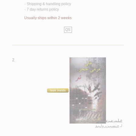
Shipping & handling policy
<
7 day returns policy
<
Usually ships within 2 weeks
QS
2.
عـلـى مـرمـى حـجـر، شـعـر
لـ
حـسـيـن، ولـيـد