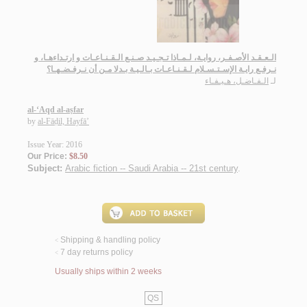
الـعـقـد الأصـفـر، روايـة، لـمـاذا تـجـيـد صـنـع الـقـنـاعـات و ارتـداءهـا، و
نـرفـع رايـة الإسـتـسـلام لـقـنـاعـات بـالـيـة بـدلا مـن أن نـرفـضـهـا؟
لـ
الـفـاضـل، هـيـفـاء
al-‘Aqd al-aṣfar
by
al-Fāḍil, Hayfā’
Issue Year: 2016
Our Price:
$8.50
Subject:
Arabic fiction -- Saudi Arabia -- 21st century
.
Shipping & handling policy
<
7 day returns policy
<
Usually ships within 2 weeks
QS