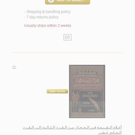
Shipping & handling policy
<
7 day returns policy
<
Usually ships within 2 weeks
QS
11.
أعـلام الـشـيـعـة فـي الـحـجـاز، مـن الـقـرن الـثـالـث إلـى الـقـرن
الـحـادي عـشـر