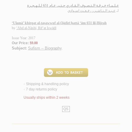
عـلـمـاء خـرقـة الـتـصـوف الـقـادري حـتـى عـام 651 لـلـهـجـرة
لـ
عـبـد الـنـاشـي، رفـعـت اسـوادي
‘Ulamā’ khirqat al-taṣawwuf al-Qādirī ḥattá ‘ām 651 lil-Hijrah
by
‘Abd al-Nāshī, Rif‘at Iswādī
Issue Year: 2017
Our Price:
$9.00
Subject:
Sufism -- Biography
.
Shipping & handling policy
<
7 day returns policy
<
Usually ships within 2 weeks
QS