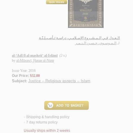
الـعـدل فـي الـمـشـروع الإسـلامـي، دراسـة تـأصـيـلـيّـة
لـ
الـمـوسـوي، حـسـن الـنـمـر
al-‘Adl fī al-mashrū‘ al-Islāmī
(2 v.)
by
al-Mūsawī, Ḥasan al-Nimr
Issue Year: 2016
Our Price:
$32.00
Subject:
Justice -- Religious aspects -- Islam
.
Shipping & handling policy
<
7 day returns policy
<
Usually ships within 2 weeks