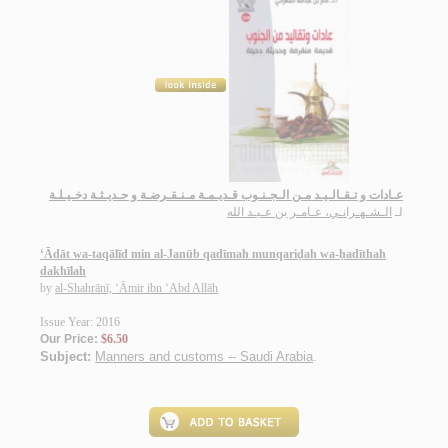
عـادات و تـقـالـيـد مـن الـجـنـوب قـديـمـة مـنـقـرضـة و حـديـثـة دخـيـلـة
لـ
الـشـهـرانـي، عـامـر بن عـبـد الله
‘Ādāt wa-taqālīd min al-Janūb qadīmah munqariḍah wa-ḥadīthah
dakhīlah
by
al-Shahrānī, ‘Āmir ibn ‘Abd Allāh
Issue Year: 2016
Our Price:
$6.50
Subject:
Manners and customs -- Saudi Arabia
.