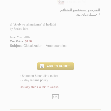
الـعـرب و الـمـجـتـمـع الـحـداثـي
لـ
جـنـداري، إدريـس
al-‘Arab wa-al-mujtama‘ al-ḥadāthī
by
Jindārī, Idrīs
Issue Year: 2016
Our Price:
$8.00
Subject:
Globalization -- Arab countries
.
Shipping & handling policy
<
7 day returns policy
<
Usually ships within 2 weeks
QS