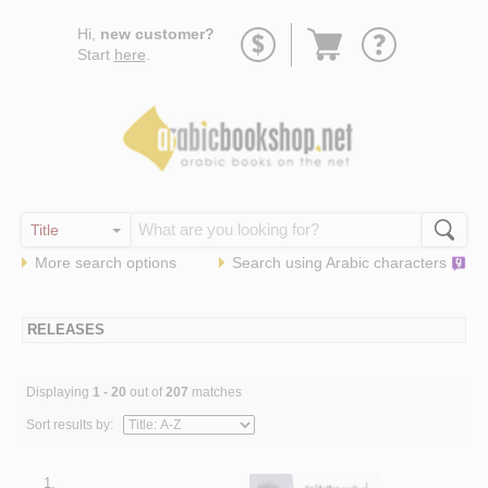
Go
Hi,
new customer?
to
Start
here
.
basket
More search options
Search using
Arabic
characters
RELEASES
Displaying
1 - 20
out of
207
matches
Sort results by:
1.