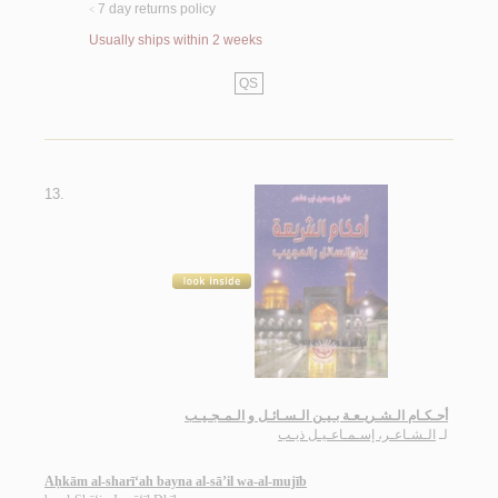
7 day returns policy
<
Usually ships within 2 weeks
QS
13.
أحـكـام الـشـريـعـة بـيـن الـسـائـل و الـمـجـيـب
لـ
الـشـاعـر، إسـمـاعـيـل ذيـب
Aḥkām al-sharī‘ah bayna al-sā’il wa-al-mujīb