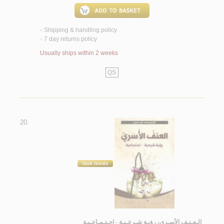
Shipping & handling policy
<
7 day returns policy
<
Usually ships within 2 weeks
QS
20.
الـعـنـف الأسـري، رؤيـة شـرعـيـة - اجـتـمـاعـيـة