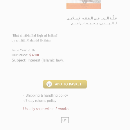
عـلّـة الـربـا فـي الـفـقـه الإسـلامـي
لـ
الـهـيـتـي، مـحـمـود ابـراهـيـم
‘Illat al-ribā fī al-fiqh al-Islāmī
by
al-Hītī, Maḥmūd Ibrāhīm
Issue Year: 2016
Our Price:
$32.00
Subject:
Interest (Islamic law)
.
Shipping & handling policy
<
7 day returns policy
<
Usually ships within 2 weeks
QS