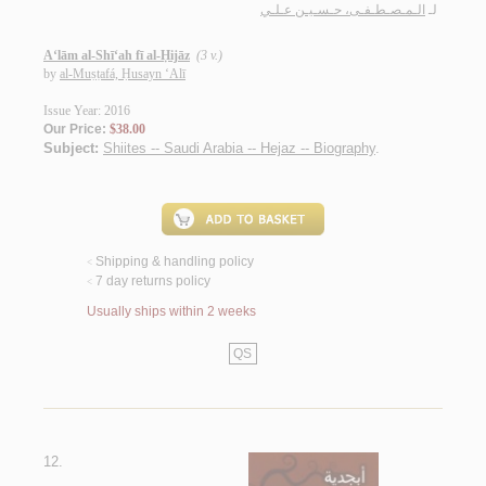
لـ
الـمـصـطـفـى، حـسـيـن عـلـي
A‘lām al-Shī‘ah fī al-Ḥijāz
(3 v.)
by
al-Muṣṭafá, Ḥusayn ‘Alī
Issue Year: 2016
Our Price:
$38.00
Subject:
Shiites -- Saudi Arabia -- Hejaz -- Biography
.
Shipping & handling policy
<
7 day returns policy
<
Usually ships within 2 weeks
QS
12.