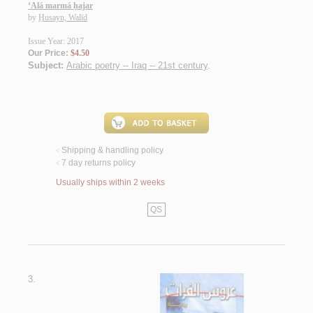
‘Alá marmá ḥajar
by
Ḥusayn, Walīd
Issue Year: 2017
Our Price:
$4.50
Subject:
Arabic poetry -- Iraq -- 21st century
.
Shipping & handling policy
<
7 day returns policy
<
Usually ships within 2 weeks
QS
3.