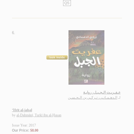
QS
6.
عـفـريـت الـجـبـل، روايـة
لـ
الـدهـمـانـي، تـركـي بن الـحـسـن
‘Ifrīt al-jabal
by
al-Dahmānī, Turkī ibn al-Ḥasan
Issue Year: 2017
Our Price:
$8.00