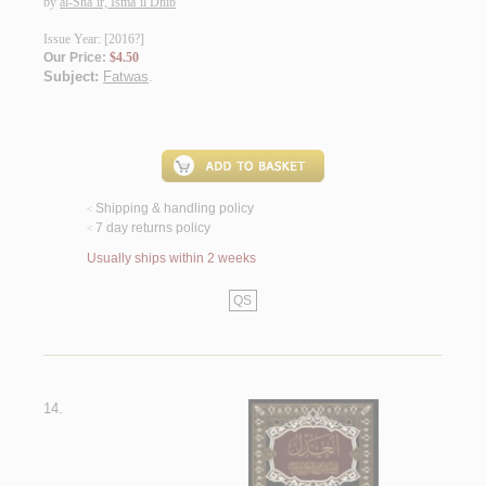
by
al-Shā‘ir, Ismā‘īl Dhīb
Issue Year: [2016?]
Our Price:
$4.50
Subject:
Fatwas
.
Shipping & handling policy
<
7 day returns policy
<
Usually ships within 2 weeks
QS
14.