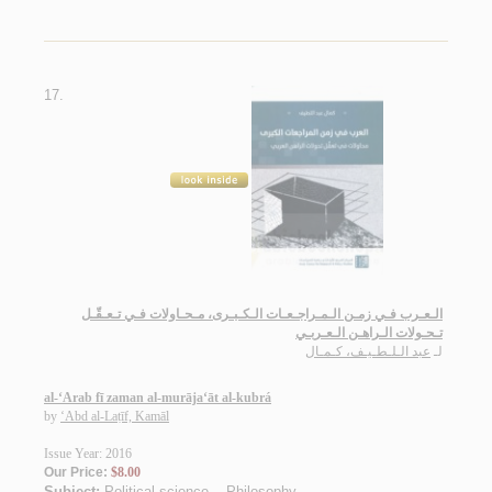
17.
الـعـرب فـي زمـن الـمـراجـعـات الـكـبـرى، مـحـاولات فـي تـعـقّـل
تـحـولات الـراهـن الـعـربـي
لـ
عبد الـلـطـيـف، كـمـال
al-‘Arab fī zaman al-murāja‘āt al-kubrá
by
‘Abd al-Laṭīf, Kamāl
Issue Year: 2016
Our Price:
$8.00
Subject:
Political science -- Philosophy
.