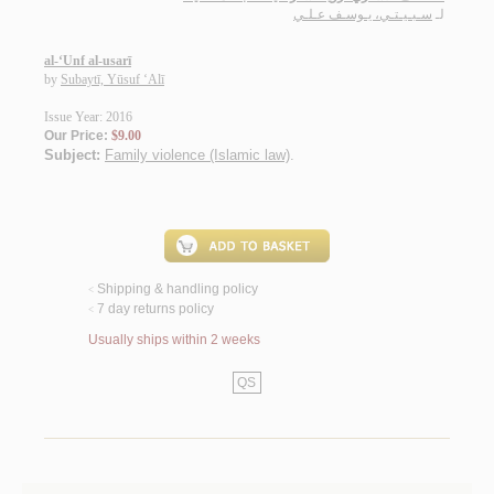
لـ
سـبـيـتـي، يـوسـف عـلـي
al-‘Unf al-usarī
by
Subaytī, Yūsuf ‘Alī
Issue Year: 2016
Our Price:
$9.00
Subject:
Family violence (Islamic law)
.
Shipping & handling policy
<
7 day returns policy
<
Usually ships within 2 weeks
QS