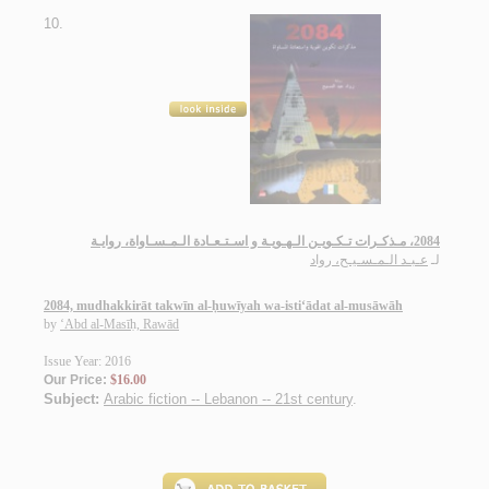
10.
2084، مـذكـرات تـكـويـن الـهـويـة و اسـتـعـادة الـمـسـاواة، روايـة
لـ
عـبـد الـمـسـيـح، رواد
2084, mudhakkirāt takwīn al-ḥuwīyah wa-isti‘ādat al-musāwāh
by
‘Abd al-Masīḥ, Rawād
Issue Year: 2016
Our Price:
$16.00
Subject:
Arabic fiction -- Lebanon -- 21st century
.