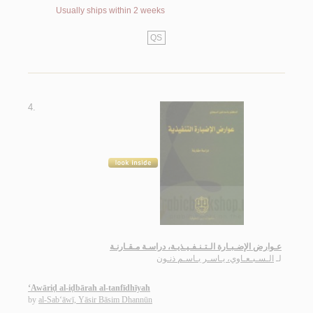
Usually ships within 2 weeks
QS
4.
عـوارض الإضـبـارة الـتـنـفـيـذيـة، دراسـة مـقـارنـة
لـ
الـسـبـعـاوي، يـاسـر بـاسـم ذنـون
‘Awāriḍ al-iḍbārah al-tanfīdhīyah
by
al-Sab‘āwī, Yāsir Bāsim Dhannūn