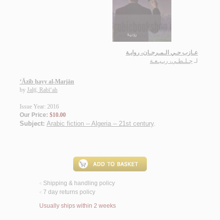
عـازب حـي الـمـرجـان، روايـة
لـ
جـلـطـي، ربـيـعـة
‘Āzib ḥayy al-Marjān
by
Jalṭī, Rabī‘ah
Issue Year: 2016
Our Price:
$10.00
Subject:
Arabic fiction -- Algeria -- 21st century
.
Shipping & handling policy
<
7 day returns policy
<
Usually ships within 2 weeks