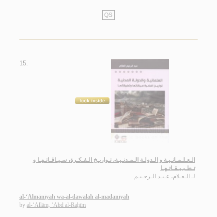
QS
15.
الـعـلـمـانـيـة و الـدولـة الـمـدنـيـة، تـواريـخ الـفـكـرة، سـيـاقـاتـهـا و
تـطـبـيـقـاتـهـا
لـ
الـعـلام، عـبـد الـرحـيـم
al-‘Almānīyah wa-al-dawalah al-madanīyah
by
al-‘Allām, ‘Abd al-Raḥīm