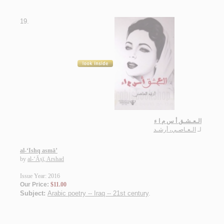
19.
الـعـشـق أ س م ا ء
لـ
الـعـاصـي، أرشـد
al-‘Ishq asmā’
by
al-‘Āṣī, Arshad
Issue Year: 2016
Our Price:
$11.00
Subject:
Arabic poetry -- Iraq -- 21st century
.