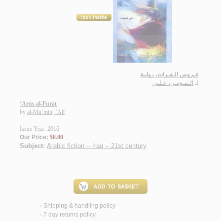
عـروس الـفـرات، روايـة
لـ
الـمـؤمـن، عـلـي
‘Arūs al-Furāt
by
al-Mu’min, ‘Alī
Issue Year: 2016
Our Price:
$8.00
Subject:
Arabic fiction -- Iraq -- 21st century
.
Shipping & handling policy
<
7 day returns policy
<