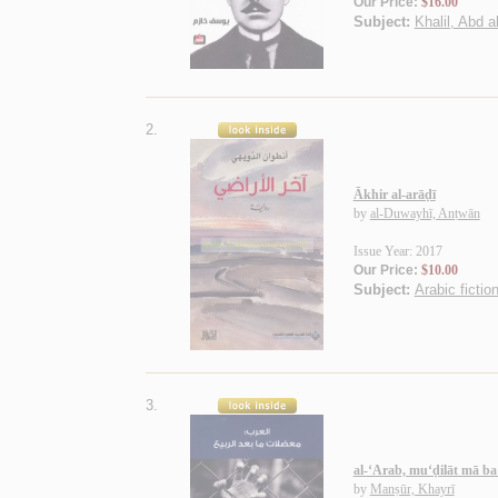
Our Price:
$16.00
Subject:
Khalil, Abd 
2.
Ākhir al-arāḍī
by
al-Duwayhī, Anṭwān
Issue Year: 2017
Our Price:
$10.00
Subject:
Arabic fictio
3.
al-‘Arab, mu‘ḍilāt mā ba‘
by
Manṣūr, Khayrī