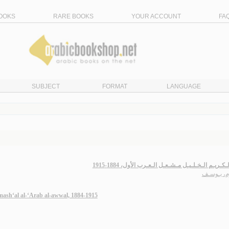
OOKS
RARE BOOKS
YOUR ACCOUNT
FA
SUBJECT
FORMAT
LANGUAGE
ـكـريـم الـخـلـيـل مـشـعـل الـعـرب الأول، 1884-1915
م، يـوسـف
mash‘al al-‘Arab al-awwal, 1884-1915