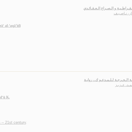
ـقـراطـيـة و الـصـراع الـعـقـائـدي
ار، نـاصـيـف
ā‘ al-‘aqā’idī
ـة الـحـرجـة لـلـمـدعـو ك.، روايـة
مـد، عـزيـز
ad‘ū K.
n -- 21st century
.