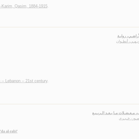
al-Karim, Qasim, 1884-1915
.
أراضـي، روايـة
يـهـي، أنطـوان
n -- Lebanon -- 21st century
.
، مـعـضـلات مـا بـعـد الـربـيـع
صـور، خـيـري
da al-rabī‘