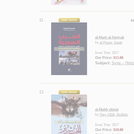
11.
دة
al-Ḥarb al-Sūrīyah
by
al-Ḥasan, Samīr
Issue Year: 2017
Our Price:
$15.00
Subject:
Syria -- Hist
12.
al-Ḥubb shirrīr
by
Naṣr Allāh, Ibrāhīm
Issue Year: 2017
Our Price:
$10.00