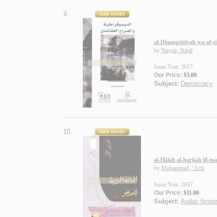
9.
al-Dīmuqrāṭīyah wa-al-ṣir
by
Naṣṣār, Nāṣīf
Issue Year: 2017
Our Price:
$3.00
Subject:
Democracy
.
10.
al-Ḥālah al-ḥarijah lil-m
by
Muḥammad, ‘Azīz
Issue Year: 2017
Our Price:
$11.00
Subject:
Arabic fictio