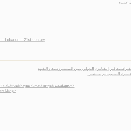
 عـبـده
n -- Lebanon -- 21st century
.
ـقـراطـيـة فـي الـقـانـون الـدولـي بـيـن الـمـشـروعـيـة و الـقـوة
حـمـود، الـشـيـبـانـي مـنـصـور
ānūn al-duwalī bayna al-mashrū‘īyah wa-al-qūwah
ānī Manṣūr