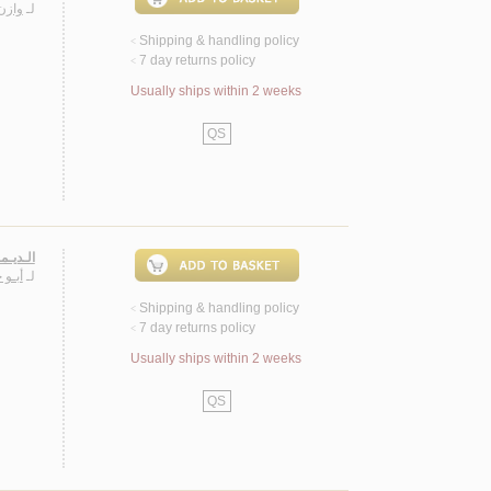
لـ
وازن،
Shipping & handling policy
<
7 day returns policy
<
Usually ships within 2 weeks
QS
الـديـم
لـ
أبـو 
Shipping & handling policy
<
7 day returns policy
<
Usually ships within 2 weeks
QS