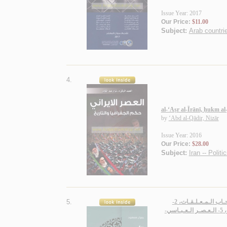
Issue Year: 2017
Our Price:
$11.00
Subject:
Arab countrie
4.
al-‘Aṣr al-Īrānī, ḥukm al
by
‘Abd al-Qādir, Nizār
Issue Year: 2016
Our Price:
$28.00
Subject:
Iran -- Polit
5.
الأدب الـعـربـي، فـنـونـه و عـصـوره و أشـهـر أعـلامـه، 1- فـنـون الأدب الـعـربـي، الـجـاهـلـيـة-أصـحـاب الـمـعـلـقـات، 2-
الـجـاهـلـيـة-شـعـراء آخـرون، صـدر الإسـلام، 3- الـعـصـر الأمـوي، 4- الـعـصـر الـعـبـاسي-الـشـعـر، 5- الـعـصـر الـعـبـاسي-