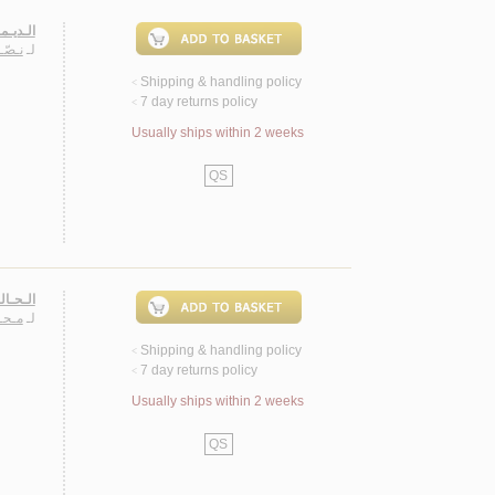
الـديـم
لـ
نـصّـ
Shipping & handling policy
<
7 day returns policy
<
Usually ships within 2 weeks
QS
الـحـال
لـ
مـحـ
Shipping & handling policy
<
7 day returns policy
<
Usually ships within 2 weeks
QS