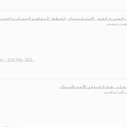
 الـسـوريـة، الـقـوى - الإسـتـراتـيـجـيـات - الـخـطـط - الـمـفـاهـيـم الـعـسـكـريـة الـجـديـ
ـسـن، سـمـيـر
ory -- Civil War, 2011-
.
شـرّيـر، طـوق الـذئـبـة فـي الألـفـة والإسـتـذآب
 الله، ابـراهـيـم