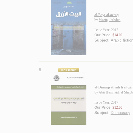
al-Bayt al-azraq
by
Wāzin, ‘Abduh
Issue Year: 2017
Our Price:
$14.00
Subject:
Arabic fictio
8.
al-Dīmuqrāṭīyah fī al-q
by
Abū Ḥammūd, al-Shayb
Issue Year: 2017
Our Price:
$12.00
Subject:
Democracy
.