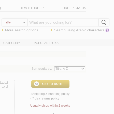
Q
HOW TO ORDER
ORDER STATUS
More search options
Search using
Arabic
characters
CATEGORY
POPULAR PICKS
Sort results by:
عـبـد ال
لـ
خـاز
Shipping & handling policy
<
7 day returns policy
<
Usually ships within 2 weeks