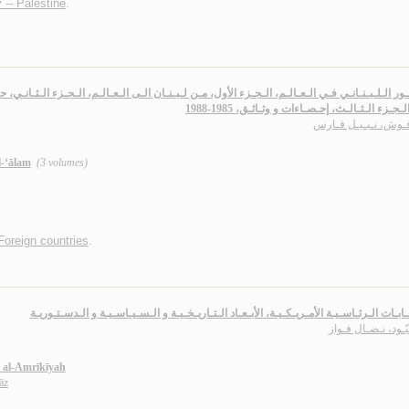
 -- Palestine
.
ـوش، نـبـيـل فـارس
l-‘ālam
(3 volumes)
Foreign countries
.
ـابـات الـرئـاسـيـة الأمـريـكـيـة، الأبـعـاد الـتـاريـخـيـة و الـسـيـاسـيـة و الـدسـتـوريـة
بّـود، نـضـال فـواز
h al-Amrīkīyah
āz