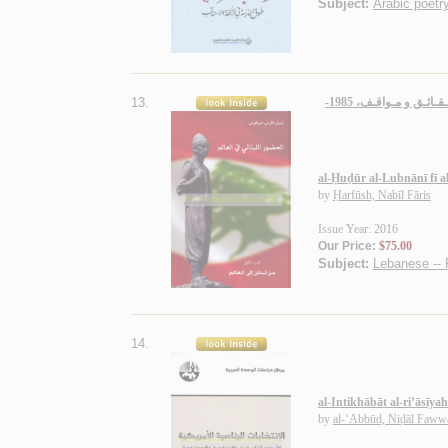
Subject:
Arabic poetry
13.
الـحـضـور الـلـبـنـانـي فـي الـعـالـم، الـجـزء الأول، مـن لـبـنـان الـى الـعـالـم، الـجـزء الـثـانـي، حـقـائـق و مـواقـف، 1985-
al-Ḥuḍūr al-Lubnānī fī a
by
Ḥarfūsh, Nabīl Fāris
Issue Year: 2016
Our Price:
$75.00
Subject:
Lebanese -- 
14.
al-Intikhābāt al-ri’āsīya
by
al-‘Abbūd, Niḍāl Faww