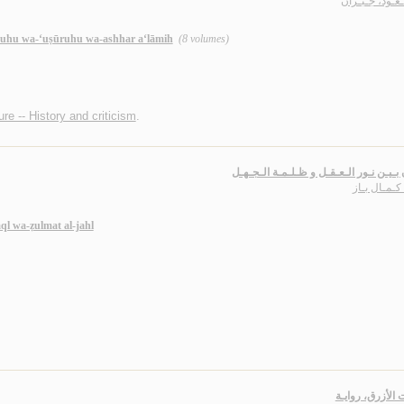
عـود، جـبـران
nuhu wa-‘uṣūruhu wa-ashhar a‘lāmih
(8 volumes)
ure -- History and criticism
.
ن بـيـن نـور الـعـقـل و ظـلـمـة الـجـهـل
 كـمـال بـاز
ql wa-ẓulmat al-jahl
ت الأزرق، روايـة