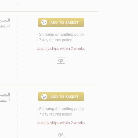
الـحـرب
لـ
الـح
Shipping & handling policy
<
7 day returns policy
<
Usually ships within 2 weeks
QS
الـحـب 
لـ
نـصـر
Shipping & handling policy
<
7 day returns policy
<
Usually ships within 2 weeks
QS