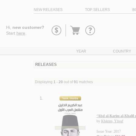
NEW RELEASES
TOP SELLERS
B
Go
Hi,
new customer?
to
Start
here
.
basket
YEAR
COUNTRY
RELEASES
Displaying
1 - 20
out of
91
matches
1.
‘Abd al-Karīm al-Khalīl 
by
Khāzim, Yūsuf
Issue Year: 2017