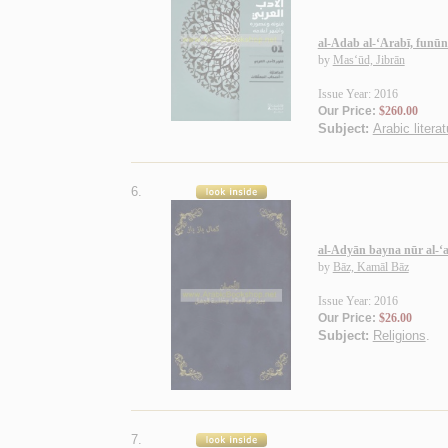
al-Adab al-‘Arabī, funū
by
Mas‘ūd, Jibrān
Issue Year: 2016
Our Price:
$260.00
Subject:
Arabic literat
6.
al-Adyān bayna nūr al-‘a
by
Bāz, Kamāl Bāz
Issue Year: 2016
Our Price:
$26.00
Subject:
Religions
.
7.