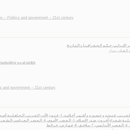
s -- Politics and government -- 21st century
.
ر الإيـرانـي، حـكـم الـجـغـرافـيـا و الـتـاريـخ
 الـقـادر، نـزار
-jughrāfiyā wa-al-tārīkh
ics and government -- 21st century
.
هـارس، خـرائـط