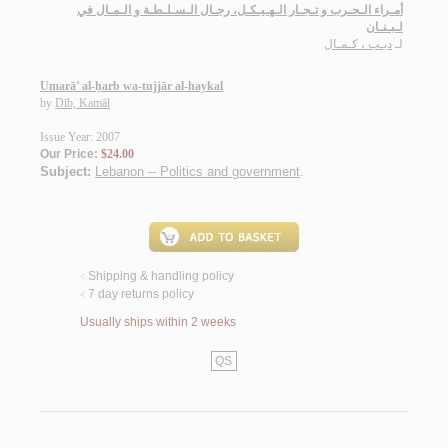
أمـراء الـحـرب و تـجـار الـهـيـكـل، رجـال الـسـلـطـة و الـمـال في
لـبـنـان
لـ
ديـب ، كـمـال
Umarā’ al-ḥarb wa-tujjār al-haykal
by
Dīb, Kamāl
Issue Year: 2007
Our Price:
$24.00
Subject:
Lebanon -- Politics and government
.
Shipping & handling policy
<
7 day returns policy
<
Usually ships within 2 weeks
QS