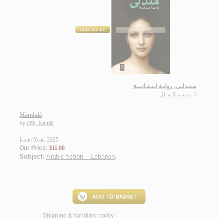
مـنـدلـى، روايـة لـبـنـانـيـة
لـ
ديـب، كـمـال
Mandalá
by
Dīb, Kamāl
Issue Year: 2025
Our Price:
$11.00
Subject:
Arabic fiction -- Lebanon
.
Shipping & handling policy
<