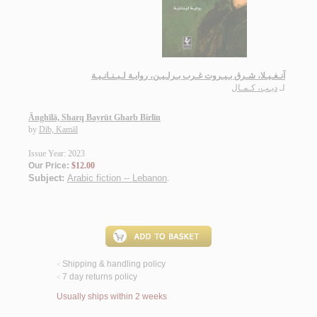
آنـغـيـلا، شـرق بـيـروت غـرب بـرلـيـن، روايـة لـبـنـانـيـة
لـ
ديـب، كـمـال
Ānghīlā, Sharq Bayrūt Gharb Birlīn
by
Dīb, Kamāl
Issue Year: 2023
Our Price:
$12.00
Subject:
Arabic fiction -- Lebanon
.
Shipping & handling policy
<
7 day returns policy
<
Usually ships within 2 weeks