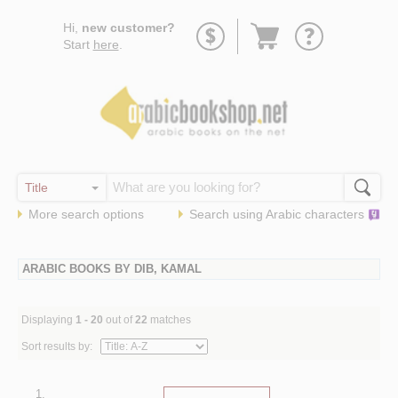
Go
Hi,
new customer?
to
Start
here
.
basket
More search options
Search using
Arabic
characters
ARABIC BOOKS BY DIB, KAMAL
Displaying
1 - 20
out of
22
matches
Sort results by:
1.