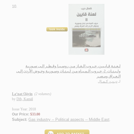
10.
لـعـنـة قـايـيـن، حـروب الـغـاز مـن روسـيـا وقـطـر الـى سـوريـة
ولـبـنـان، 2- حـروب الـمـيـاه مـن لـبـنـان وسـوريـة وحـوض الأردن إلـى
الـعـراق ومـصـر
لـ
ديـب، كـمـال
La‘nat Qāyīn
(2 volumes)
by
Dīb, Kamāl
Issue Year: 2018
Our Price:
$33.00
Subject:
Gas industry -- Political aspects -- Middle East
.