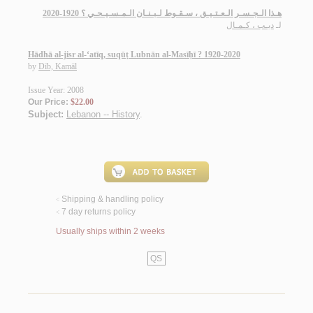
هـذا الـجـسـر الـعـتـيـق ، سـقـوط لـبـنـان الـمـسـيـحـي ؟ 1920-2020
لـ
ديـب ، كـمـال
Hādhā al-jisr al-‘atīq, suqūṭ Lubnān al-Masīḥī ? 1920-2020
by
Dīb, Kamāl
Issue Year: 2008
Our Price:
$22.00
Subject:
Lebanon -- History
.
Shipping & handling policy
<
7 day returns policy
<
Usually ships within 2 weeks
QS