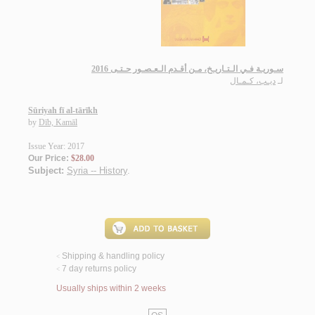
سـوريـة فـي الـتـاريـخ، مـن أقـدم الـعـصـور حـتـى 2016
لـ
ديـب، كـمـال
Sūriyah fī al-tārīkh
by
Dīb, Kamāl
Issue Year: 2017
Our Price:
$28.00
Subject:
Syria -- History
.
Shipping & handling policy
<
7 day returns policy
<
Usually ships within 2 weeks