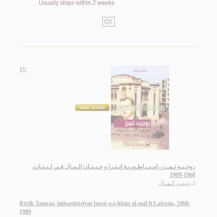
Usually ships within 2 weeks
QS
15.
روجـيـه تـمـرز، امـبـراطـوريـة إنـتـرا و حـيـتـان الـمـال فـي لـبـنـان،
1968-1989
لـ
ديـب، كـمـال
Rūjīh Tamraz, imbarāṭūrīyat Intrā wa-ḥītān al-māl fī Lubnān, 1968-
1989