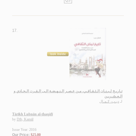
QS
17.
تـاريـخ لـبـنـان الـثـقـافـي، مـن عـصـر الـنـهـضـة الـى الـقـرن الـحـادي و
الـعـشـريـن
لـ
ديـب، كـمـال
Tārīkh Lubnān al-thaqāfī
by
Dīb, Kamāl
Issue Year: 2016
Our Price:
$25.00