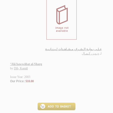
عـلـى بـوابـة الـشـرق، مـشـاهـدات لـبـنـانـيـة
لـ
ديـب ، كـمـال
‘Alá bawwābat al-Sharq
by
Dīb, Kamāl
Issue Year: 2003
Our Price:
$10.00