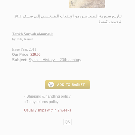
تـاريـخ سـوريـة الـمـعـاصـر، من الإنـتـداب الـفـرنـسـي إلـى صـيـف 2011
لـ
ديـب ، كـمـال
Tārīkh Sūriyah al-mu‘āṣir
by
Dīb, Kamāl
Issue Year: 2011
Our Price:
$20.00
Subject:
Syria -- History -- 20th century
.
Shipping & handling policy
<
7 day returns policy
<
Usually ships within 2 weeks
QS