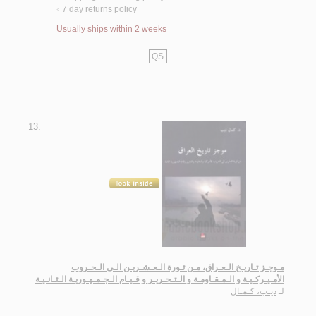
7 day returns policy
<
Usually ships within 2 weeks
QS
13.
مـوجـز تـاريـخ الـعـراق، مـن ثـورة الـعـشـريـن الـى الـحـروب
الأمـيـركـيـة و الـمـقـاومـة و الـتـحـريـر و قـيـام الـجـمـهـوريـة الـثـانـيـة
لـ
ديـب، كـمـال