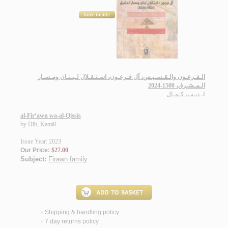
الـفـرعـون والـقـسـيـس، آل فـرعـون، اسـتـقـلال لـبـنـان ومـسـار
الـمـشـرق، 1500-2024
لـ
ديـب، كـمـال
al-Fir‘awn wa-al-Qissīs
by
Dīb, Kamāl
Issue Year: 2023
Our Price:
$27.00
Subject:
Firawn family
.
Shipping & handling policy
<
7 day returns policy
<