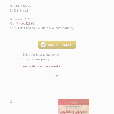
‘Uhūd ri’āsīyah
by
Dīb, Kamāl
Issue Year: 2023
Our Price:
$28.00
Subject:
Lebanon -- History -- 20th century
.
Shipping & handling policy
<
7 day returns policy
<
Usually ships within 2 weeks
QS
3.