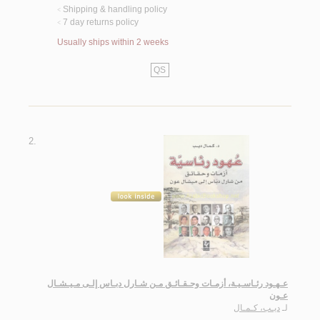
Shipping & handling policy
<
7 day returns policy
<
Usually ships within 2 weeks
QS
2.
عـهـود رئـاسـيـة، أزمـات وحـقـائـق مـن شـارل دبـاس إلـى مـيـشـال
عـون
لـ
ديـب، كـمـال