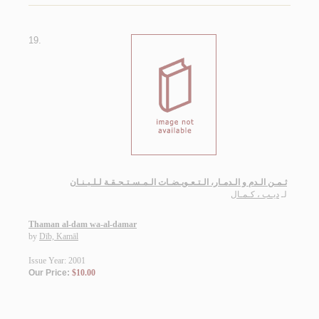
19.
ثـمـن الـدم و الـدمـار، الـتـعـويـضـات الـمـسـتـحـقـة لـلـبـنـان
لـ
ديـب ، كـمـال
Thaman al-dam wa-al-damar
by
Dīb, Kamāl
Issue Year: 2001
Our Price:
$10.00