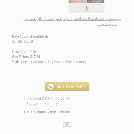
بـيـروت و الـحـداثـة، الـثـقـافـة و الـهـويـة من جـبـران الى فـيـروز
لـ
ديـب ، كـمـال
Bayrūt wa-al-ḥadāthah
by
Dīb, Kamāl
Issue Year: 2010
Our Price:
$17.00
Subject:
Lebanon -- History -- 20th century
.
Shipping & handling policy
<
7 day returns policy
<
Usually ships within 2 weeks
QS