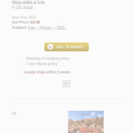
Mūjaz tārīkh al-‘Irāq
by
Dīb, Kamāl
Issue Year: 2013
Our Price:
$21.00
Subject:
Iraq -- History -- 1921-
.
Shipping & handling policy
<
7 day returns policy
<
Usually ships within 2 weeks
QS
14.