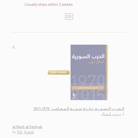
Usually ships within 2 weeks
QS
4.
الـحـرب الـسـوريـة، تـاريـخ سـوريـة الـمـعـاصـر، 1970-2015
لـ
ديـب، كـمـال
al-Ḥarb al-Sūrīyah
by
Dīb, Kamāl