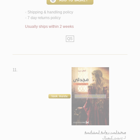
Shipping & handling policy
<
7 day returns policy
<
Usually ships within 2 weeks
QS
11.
مـجـدلـى، روايـة لـبـنـانـيـة
لـ
ديـب، كـمـال