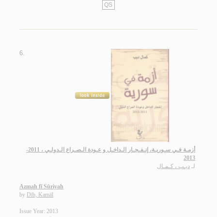
QS
6.
أزمـة فـي سـوريـة، إنـفـجـار الـداخـل و عـودة الـصـراع الـدولـي ، 2011-
2013
لـ
ديـب ، كـمـال
Azmah fī Sūriyah
by
Dīb, Kamāl
Issue Year: 2013