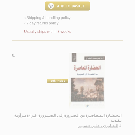
Shipping & handling policy
<
7 day returns policy
<
Usually ships within 8 weeks
8.
الـحـضـارة الـمـعـاصـرة من الـضـرورة إلـى الـصـيـرورة، قـراءة مـرآويـة
نـقـديـة
لـ
الـجـابـري ، عـلـي حـسـيـن