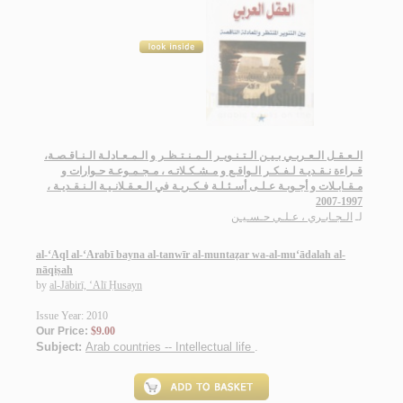
الـعـقـل الـعـربـي بـيـن الـتـنـويـر الـمـنـتـظـر و الـمـعـادلـة الـنـاقـصـة،
قـراءة نـقـديـة لـفـكـر الـواقـع و مـشـكـلاتـه ، مـجـمـوعـة حـوارات و
مـقـابـلات و أجـوبـة عـلـى أسـئـلـة فـكـريـة في الـعـقـلانـيـة الـنـقـديـة ،
1997-2007
لـ
الـجـابـري ، عـلـي حـسـيـن
al-‘Aql al-‘Arabī bayna al-tanwīr al-muntaẓar wa-al-mu‘ādalah al-
nāqiṣah
by
al-Jābirī, ‘Alī Ḥusayn
Issue Year: 2010
Our Price:
$9.00
Subject:
Arab countries -- Intellectual life
.