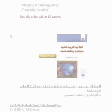
Shipping & handling policy
<
7 day returns policy
<
Usually ships within 12 weeks
5.
الـعـقـلانـيـة الـعـربـيـة الـنـقـديـة، قـضـايـا نـقـديـة و اشـكـالـيـات
فـلـسـفـيـة
لـ
الـجـابـري ، عـلـي حـسـيـن
al-‘Aqlānīyah al-‘Arabīyah al-naqdīyah
by
al-Jābirī, ‘Alī Ḥusayn