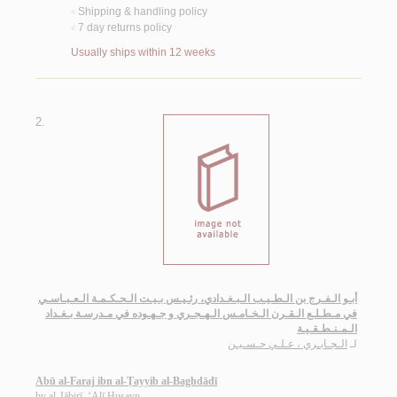
Shipping & handling policy
<
7 day returns policy
<
Usually ships within 12 weeks
2.
أبـو الـفـرج بن الـطـيـب الـبـغـدادي، رئـيـس بـيـت الـحـكـمـة الـعـبـاسـي
في مـطـلـع الـقـرن الـخـامـس الـهـجـري و جـهـوده في مـدرسـة بـغـداد
الـمـنـطـقـيـة
لـ
الـجـابـري ، عـلـي حـسـيـن
Abū al-Faraj ibn al-Ṭayyib al-Baghdādī
by
al-Jābirī, ‘Alī Ḥusayn