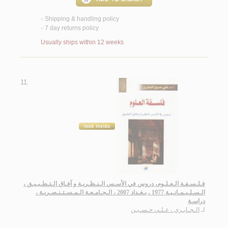
Shipping & handling policy
<
7 day returns policy
<
Usually ships within 12 weeks
11.
فـلـسـفـة الـعـلـوم، دروس في الأسـس الـنـظـريـة و آفـاق الـتـطـبـيـق ،
الـسـلـيـمـانـيـة 1977 ، بـغـداد 2007 ، الـجـامـعـة الـمـسـتـنـصـريـة ،
دراسـة
لـ
الـجـابـري ، عـلـي حـسـيـن