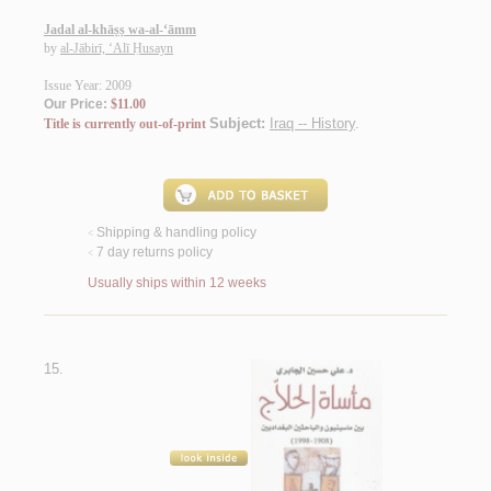
Jadal al-khāṣṣ wa-al-‘āmm
by
al-Jābirī, ‘Alī Ḥusayn
Issue Year: 2009
Our Price:
$11.00
Subject:
Iraq -- History
.
Title is currently out-of-print
Shipping & handling policy
<
7 day returns policy
<
Usually ships within 12 weeks
15.