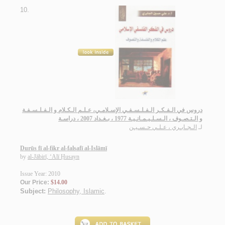
10.
دروس في الـفـكـر الـفـلـسـفـي الإسـلامـي، عـلـم الـكـلام و الـفـلـسـفـة
و الـتـصـوف ، الـسـلـيـمـانـيـة 1977 ، بـغـداد 2007 ، دراسـة
لـ
الـجـابـري ، عـلـي حـسـيـن
Durūs fī al-fikr al-falsafī al-Islāmī
by
al-Jābirī, ‘Alī Ḥusayn
Issue Year: 2010
Our Price:
$14.00
Subject:
Philosophy, Islamic
.