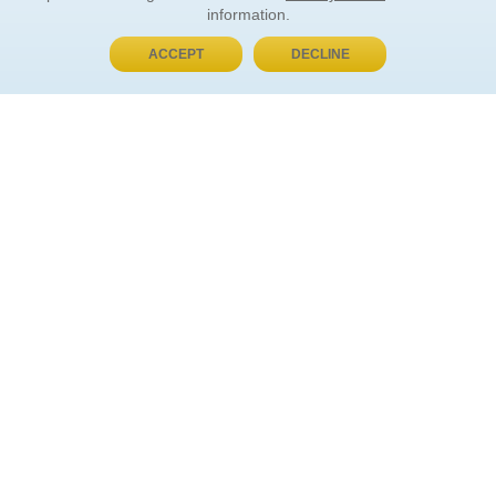
information.
ACCEPT
DECLINE
BUY NOW, PAY LATER
ORDER INFORMATION
Find Your Book
How to Order
About Basket
Market Availability
Order Tracking
Order Inquiries
YOUR ACCOUNT
Contact Us
FAQ
Rewards