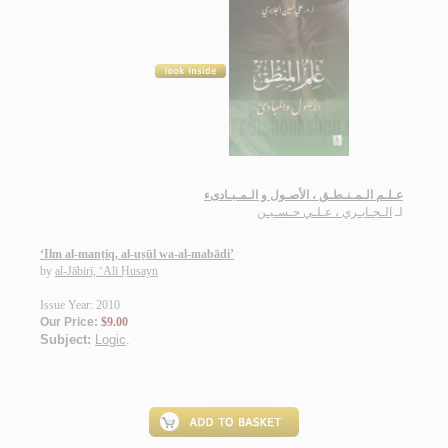
عـلـم الـمـنـطـق ، الأصـول و الـمـبـادىء
لـ
الـجـابـري ، عـلـي حـسـيـن
‘Ilm al-manṭiq, al-uṣūl wa-al-mabādi’
by
al-Jābirī, ‘Alī Ḥusayn
Issue Year: 2010
Our Price:
$9.00
Subject:
Logic
.