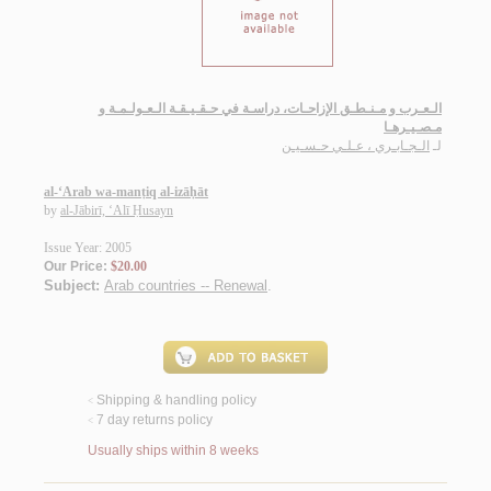
الـعـرب و مـنـطـق الإزاحـات، دراسـة في حـقـيـقـة الـعـولـمـة و
مـصـيـرهـا
لـ
الـجـابـري ، عـلـي حـسـيـن
al-‘Arab wa-manṭiq al-izāḥāt
by
al-Jābirī, ‘Alī Ḥusayn
Issue Year: 2005
Our Price:
$20.00
Subject:
Arab countries -- Renewal
.
Shipping & handling policy
<
7 day returns policy
<
Usually ships within 8 weeks