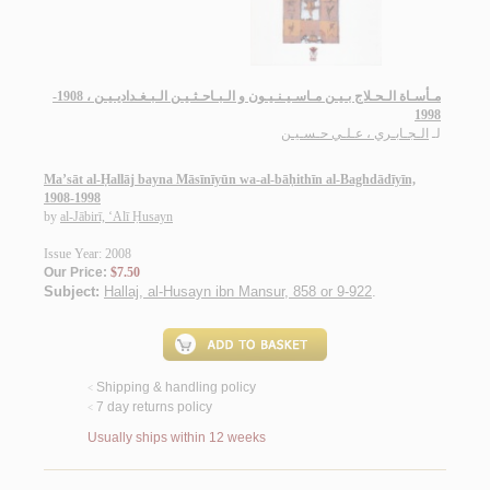
مـأسـاة الـحـلاج بـيـن مـاسـيـنـيـون و الـبـاحـثـيـن الـبـغـداديـيـن ، 1908-
1998
لـ
الـجـابـري ، عـلـي حـسـيـن
Ma’sāt al-Ḥallāj bayna Māsīnīyūn wa-al-bāḥithīn al-Baghdādīyīn,
1908-1998
by
al-Jābirī, ‘Alī Ḥusayn
Issue Year: 2008
Our Price:
$7.50
Subject:
Hallaj, al-Husayn ibn Mansur, 858 or 9-922
.
Shipping & handling policy
<
7 day returns policy
<
Usually ships within 12 weeks