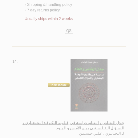
Shipping & handling policy
<
7 day returns policy
<
Usually ships within 2 weeks
QS
14.
جـدل الـخـاص و الـعـام، دراسـة في إقـلـيـم الـكـوفـة الـحـضـاري و
الـسـؤال الـفـلـسـفـي بـيـن الأمـس و الـيـوم
لـ
الـجـابـري ، عـلـي حـسـيـن