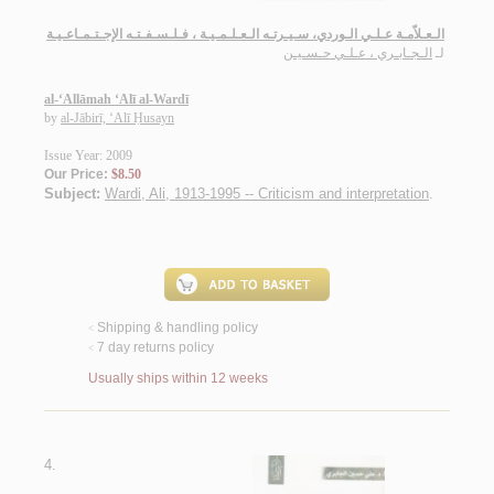
الـعـلاّمـة عـلـي الـوردي، سـيـرتـه الـعـلـمـيـة ، فـلـسـفـتـه الإجـتـمـاعـيـة
لـ
الـجـابـري ، عـلـي حـسـيـن
al-‘Allāmah ‘Alī al-Wardī
by
al-Jābirī, ‘Alī Ḥusayn
Issue Year: 2009
Our Price:
$8.50
Subject:
Wardi, Ali, 1913-1995 -- Criticism and interpretation
.
Shipping & handling policy
<
7 day returns policy
<
Usually ships within 12 weeks
4.