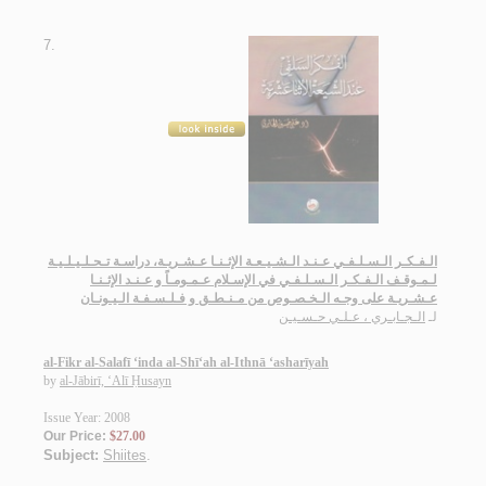
7.
الـفـكـر الـسـلـفـي عـنـد الـشـيـعـة الإثـنـا عـشـريـة، دراسـة تـحـلـيـلـيـة
لـمـوقـف الـفـكـر الـسـلـفـي في الإسـلام عـمـومـاً و عـنـد الإثـنـا
عـشـريـة على وجـه الـخـصـوص من مـنـطـق و فـلـسـفـة الـيـونـان
لـ
الـجـابـري ، عـلـي حـسـيـن
al-Fikr al-Salafī ‘inda al-Shī‘ah al-Ithnā ‘asharīyah
by
al-Jābirī, ‘Alī Ḥusayn
Issue Year: 2008
Our Price:
$27.00
Subject:
Shiites
.