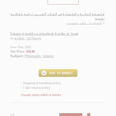
فـلـسـفـة الـتـاريـخ و الـحـضـارة في الـفـكـر الـعـربـي، دراسـة عـقـلانـيـة
نـقـديـة
لـ
الـجـابـري ، عـلـي حـسـيـن
Falsafat al-tārīkh wa-al-ḥaḍārah fī al-fikr al-‘Arabī
by
al-Jābirī, ‘Alī Ḥusayn
Issue Year: 2005
Our Price:
$20.00
Subject:
Philosophy, Islamic
.
Shipping & handling policy
<
7 day returns policy
<
Usually ships within 8 weeks
13.