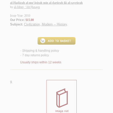
al-Ḥaḍārah al-mu‘āṣirah min al-ḍarūrah ilá al-ṣayrūrah
by
al-Jābirī, ‘Alī Ḥusayn
Issue Year: 2010
Our Price:
$15.00
Subject:
Civilization, Modern -- History
.
Shipping & handling policy
<
7 day returns policy
<
Usually ships within 12 weeks
9.