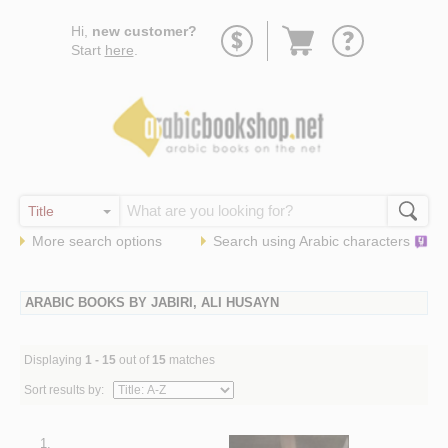
Go
Hi,
new customer?
to
Start
here
.
basket
More search options
Search using
Arabic
characters
ARABIC BOOKS BY JABIRI, ALI HUSAYN
Displaying
1 - 15
out of
15
matches
Sort results by:
1.