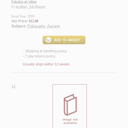
Falsafat al-‘ulūm
by
al-Jābirī, ‘Alī Ḥusayn
Issue Year: 2010
Our Price:
$12.00
Subject:
Philosophy, Ancient
.
Shipping & handling policy
<
7 day returns policy
<
Usually ships within 12 weeks
12.