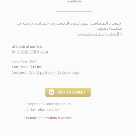
الإنـسـان الـمـعـاصـر، بـيـن غـروب الـحـضـارة و اغـتـرابـه ، دراسـة في
جـدلـيـة الـخـوف
لـ
الـجـابـري ، عـلـي حـسـيـن
al-Insān al-mu‘āṣir
by
al-Jābirī, ‘Alī Ḥusayn
Issue Year: 2005
Our Price:
$13.00
Subject:
World politics -- 19th century
.
Shipping & handling policy
<
7 day returns policy
<
Usually ships within 8 weeks