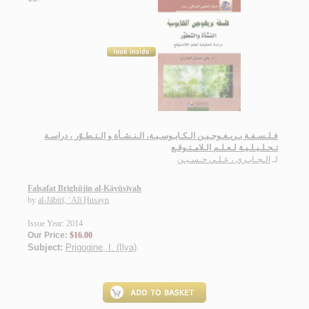
فـلـسـفـة بـريـغـوجـيـن الـكـايـوسـيـة، الـنـشـأة و الـتـطـوّر ، دراسـة
تـحـلـيـلـيـة لـعـلـم الـلامـتـوقـع
لـ
الـجـابـري ، عـلـي حـسـيـن
Falsafat Brīghūjīn al-Kāyūsīyah
by
al-Jābirī, ‘Alī Ḥusayn
Issue Year: 2014
Our Price:
$16.00
Subject:
Prigogine, I. (Ilya)
.