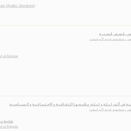
ure (Arabic literature)
.
تـس، قـصـص قـصـيـرة
س ، مـحـمـد عـبـد الـرحـمـن
d al-Raḥmān
ـنـة في ألـف لـيـلـة و لـيـلـة، مـلامـحـهـا الـثـقـافـيـة و الإجـتـمـاعـيـة و الـسـيـاسـيـة
س ، مـحـمـد عـبـد الـرحـمـن
wa-laylah
d al-Raḥmān