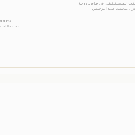
بـنـت الـمـسـتـكـفـي في فـاس، روايـة
س ، مـحـمـد عـبـد الـرحـمـن
ī fī Fās
d al-Raḥmān