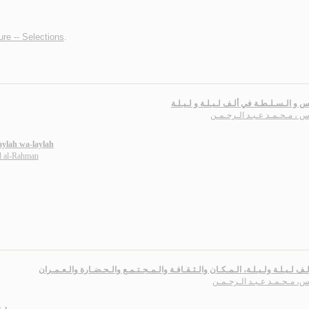
ture -- Selections
.
س و الـسـلـطـة في ألـف لـيـلـة و لـيـلـة
س ، مـحـمـد عـبـد الـرحـمـن
Laylah wa-laylah
 al-Rahman
ـف لـيـلـة ولـيـلـة، الـمـكـان والـثـقـافـة والـمـجـتـمـع والـحـضـارة والـعـمـران
ـس، مـحـمـد عـبـد الـرحـمـن