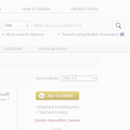
Q
HOW TO ORDER
ORDER STATUS
More search options
Search using
Arabic
characters
CATEGORY
POPULAR PICKS
Sort results by:
الإسـتـ
لـ
يـونـ
Shipping & handling policy
<
7 day returns policy
<
Usually ships within 2 weeks