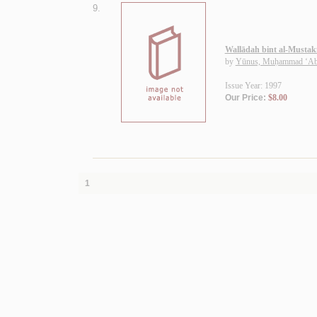
9.
Wallādah bint al-Mustakf
by
Yūnus, Muḥammad ‘Ab
Issue Year: 1997
Our Price:
$8.00
1