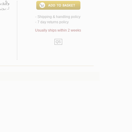
ولاّدة 
لـ
يـونـ
Shipping & handling policy
<
7 day returns policy
<
Usually ships within 2 weeks
QS