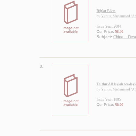
Riḥlat Bikīn
by
Yūnus, Muḥammad ‘Ab
Issue Year: 2004
Our Price:
$8.50
Subject:
China -- Desc
8.
Ta’thīr Alf laylah wa-lay
by
Yūnus, Muḥammad ‘Ab
Issue Year: 1995
Our Price:
$6.00