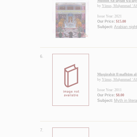
Mudun Alf laylah wa-lay
by
Yūnus, Muḥammad ‘Ab
Issue Year: 2021
Our Price:
$15.00
Subject:
Arabian nights
6.
Muqārabāt fī mafhūm al-
by
Yūnus, Muḥammad ‘Ab
Issue Year: 2011
Our Price:
$8.00
Subject:
Myth in liter
7.