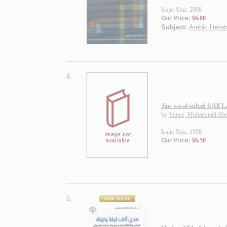
Issue Year: 2008
Our Price:
$6.00
Subject:
Arabic litera
4.
Jins wa-al-sultah fi Alf 
by
Yunus, Muhammad Abd
Issue Year: 1998
Our Price:
$6.50
5.