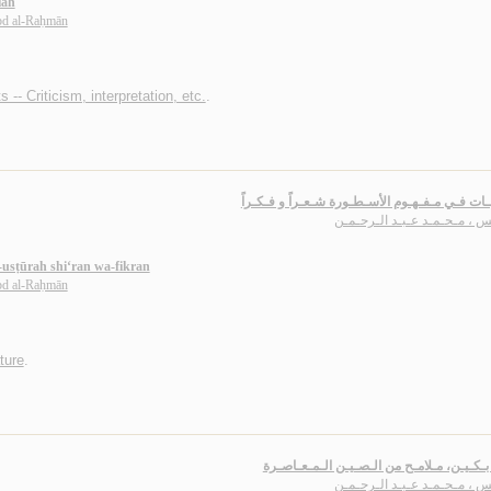
lah
d al-Raḥmān
 -- Criticism, interpretation, etc.
.
ـات فـي مـفـهـوم الأسـطـورة شـعـراً و فـكـراً
س ، مـحـمـد عـبـد الـرحـمـن
usṭūrah shi‘ran wa-fikran
d al-Raḥmān
ature
.
بـكـيـن، مـلامـح من الـصـيـن الـمـعـاصـرة
س ، مـحـمـد عـبـد الـرحـمـن