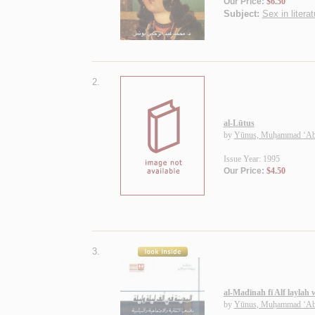
Our Price:
$6.50
Subject:
Sex in literat
2.
al-Lūtus
by
Yūnus, Muḥammad ‘Ab
Issue Year: 1995
Our Price:
$4.50
3.
al-Madīnah fī Alf laylah 
by
Yūnus, Muḥammad ‘Ab