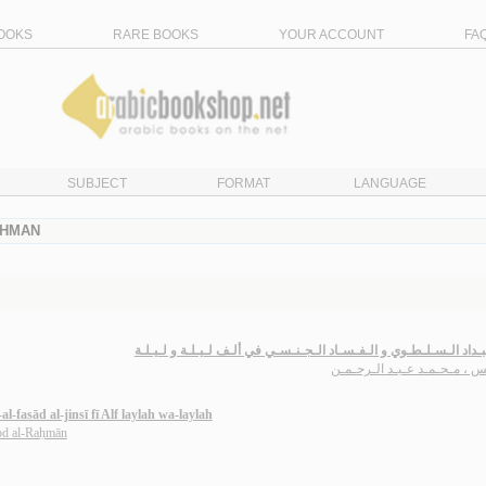
OOKS
RARE BOOKS
YOUR ACCOUNT
FA
SUBJECT
FORMAT
LANGUAGE
AHMAN
بـداد الـسـلـطـوي و الـفـسـاد الـجـنـسـي في ألـف لـيـلـة و لـيـلـة
س ، مـحـمـد عـبـد الـرحـمـن
al-fasād al-jinsī fī Alf laylah wa-laylah
d al-Raḥmān