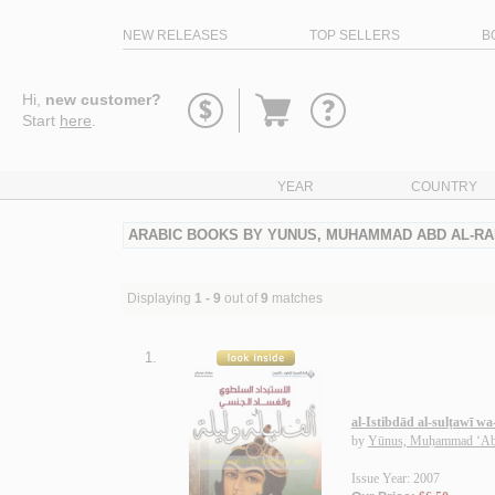
NEW RELEASES
TOP SELLERS
B
Go
Hi,
new customer?
to
Start
here
.
basket
YEAR
COUNTRY
ARABIC BOOKS BY YUNUS, MUHAMMAD ABD AL-R
Displaying
1 - 9
out of
9
matches
1.
al-Istibdād al-sulṭawī wa-
by
Yūnus, Muḥammad ‘Ab
Issue Year: 2007