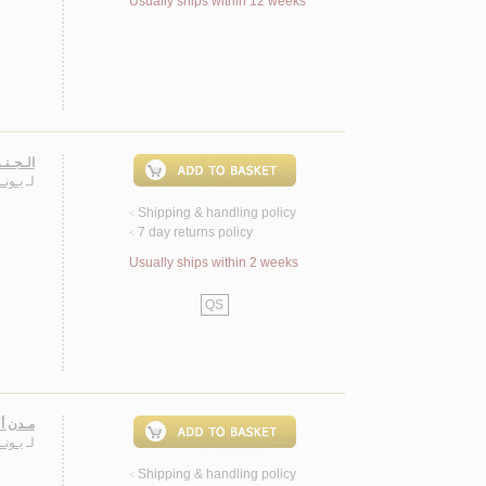
Usually ships within 12 weeks
الـجـنـ
لـ
يـونـ
Shipping & handling policy
<
7 day returns policy
<
Usually ships within 2 weeks
QS
مـدن أل
لـ
يـون
Shipping & handling policy
<