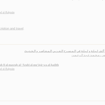
d al-Raḥmān
ription and travel
.
ر ألـف لـيـلـة و لـيـلـة في الـمـسـرح الـعـربـي الـمـعـاصـر و الـحـديـث
س ، مـحـمـد عـبـد الـرحـمـن
lah fī al-masraḥ al-‘Arabī al-mu‘āṣir wa-al-ḥadīth
d al-Raḥmān