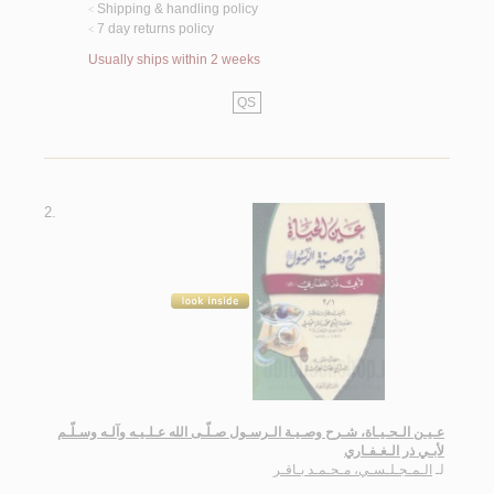
Shipping & handling policy
<
7 day returns policy
<
Usually ships within 2 weeks
QS
2.
عـيـن الـحـيـاة، شـرح وصـيـة الـرسـول صـلّـى الله عـلـيـه وآلـه وسـلّـم
لأبـي ذر الـغـفـاري
لـ
الـمـجـلـسـي، مـحـمـد بـاقـر