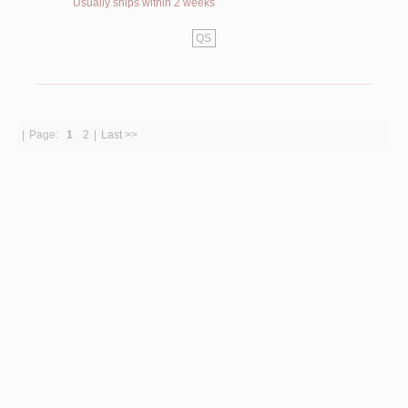
Usually ships within 2 weeks
QS
|
Page:
1
2
|
Last >>