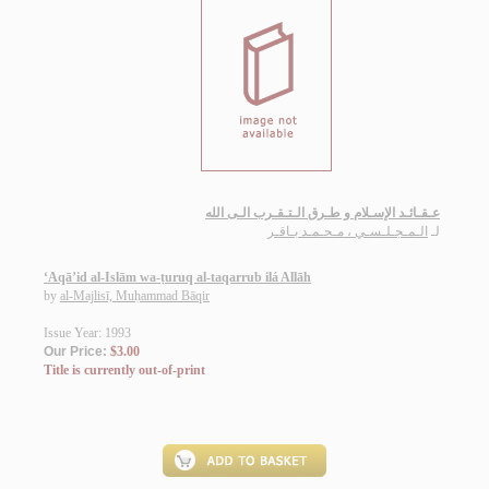
عـقـائـد الإسـلام و طـرق الـتـقـرب الـى الله
لـ
الـمـجـلـسـي ، مـحـمـد بـاقـر
‘Aqā’id al-Islām wa-ṭuruq al-taqarrub ilá Allāh
by
al-Majlisī, Muḥammad Bāqir
Issue Year: 1993
Our Price:
$3.00
Title is currently out-of-print