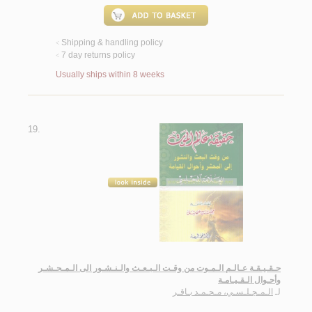
Shipping & handling policy
<
7 day returns policy
<
Usually ships within 8 weeks
19.
حـقـيـقـة عـالـم الـمـوت من وقـت الـبـعـث والـنـشـور الى الـمـحـشـر
وأحـوال الـقـيـامـة
لـ
الـمـجـلـسـي، مـحـمـد بـاقـر