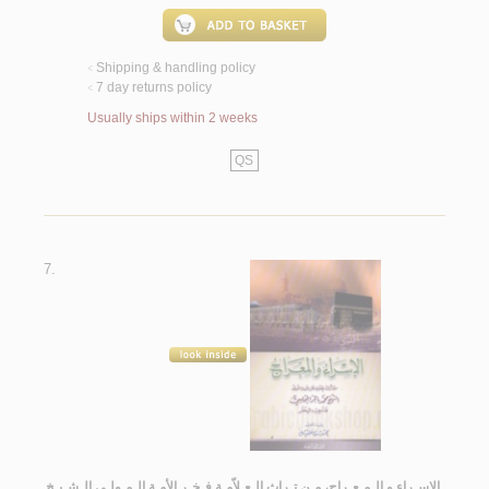
Shipping & handling policy
<
7 day returns policy
<
Usually ships within 2 weeks
QS
7.
الإسـراء و الـمـعـراج، مـن تـراث الـعـلاّمـة فـخـر الأمـة الـمـولـى الـشـيـخ