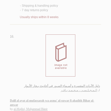
Shipping & handling policy
<
7 day returns policy
<
Usually ships within 8 weeks
16.
دليل الآيـات المفسرة و أسـماء السـور في أحاديث بـحار الأنـوار
لـ
الـمـجـلـسـي ، مـحـمـد بـاقـر
Dalil al-ayat al-mufassarah wa-asma' al-suwar fi ahadith Bihar al-
anwar
by
al-Majlisī, Muḥammad Bāqir