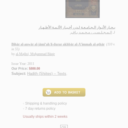
بـحـار الأنـوار الـجـامـعـة لـدرر أخـبـار الأئـمـة الأطـهـار
لـ
الـمـجـلـسـي ، مـحـمـد بـاقـر
Biḥār al-anwār al-jāmi‘ah li-durar akhbār al-A’immah al-aṭhār
(110 v.
in 55)
by
al-Majlisī, Muḥammad Bāqir
Issue Year: 2011
Our Price:
$800.00
Subject:
Hadith (Shiites) -- Texts
.
Shipping & handling policy
<
7 day returns policy
<
Usually ships within 2 weeks
QS