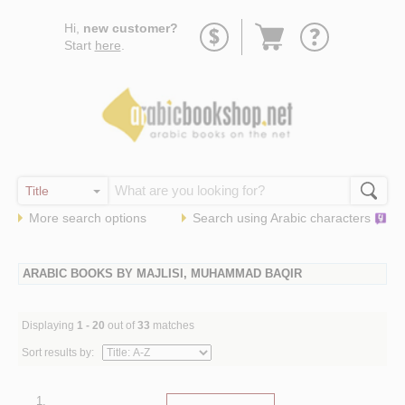
Go
Hi,
new customer?
to
Start
here
.
basket
More search options
Search using
Arabic
characters
ARABIC BOOKS BY MAJLISI, MUHAMMAD BAQIR
Displaying
1 - 20
out of
33
matches
Sort results by:
1.