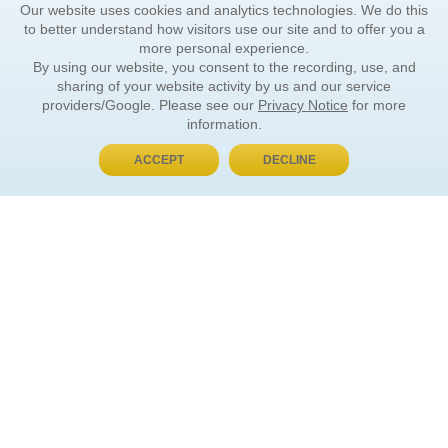
Our website uses cookies and analytics technologies. We do this
to better understand how visitors use our site and to offer you a
more personal experience.
By using our website, you consent to the recording, use, and
sharing of your website activity by us and our service
providers/Google. Please see our
Privacy Notice
for more
information.
ACCEPT
DECLINE
BUY NOW, PAY LATER
ORDER INFORMATION
Find Your Book
How to Order
About Basket
Market Availability
Order Tracking
Order Inquiries