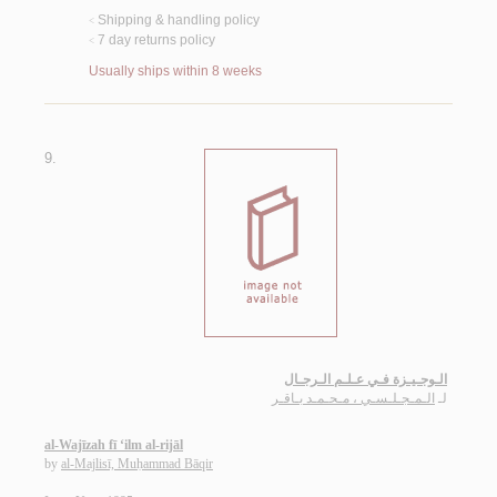
Shipping & handling policy
<
7 day returns policy
<
Usually ships within 8 weeks
9.
الـوجـيـزة فـي عـلـم الـرجـال
لـ
الـمـجـلـسـي ، مـحـمـد بـاقـر
al-Wajīzah fī ‘ilm al-rijāl
by
al-Majlisī, Muḥammad Bāqir