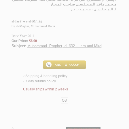
مـحـمـد بـاقـر الـمـجـلـسـي صـاحـب الـبـحـار
لـ
الـمـجـلـسـي ، مـحـمـد بـاقـر
al-Isrā’ wa-al-Mi‘rāj
by
al-Majlisī, Muḥammad Bāqir
Issue Year: 2011
Our Price:
$6.00
Subject:
Muhammad, Prophet, d. 632 -- Isra and Miraj
.
Shipping & handling policy
<
7 day returns policy
<
Usually ships within 2 weeks
QS