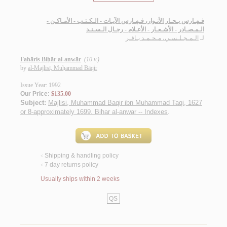
فـهـارس بـحـار الأنـوار، فـهـارس الآيـات - الـكـتـب - الأمـاكـن -
الـمـصـادر - الأشـعـار - الأعـلام - رجـال الـسـنـد
لـ
الـمـجـلـسـي، مـحـمـد بـاقـر
Fahāris Biḥār al-anwār
(10 v.)
by
al-Majlisī, Muḥammad Bāqir
Issue Year: 1992
Our Price:
$135.00
Subject:
Majlisi, Muhammad Baqir ibn Muhammad Taqi, 1627
or 8-approximately 1699. Bihar al-anwar -- Indexes
.
Shipping & handling policy
<
7 day returns policy
<
Usually ships within 2 weeks
QS