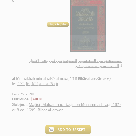
8.
الـمـنـتـخـب مـن الـتـفـسـيـر الـمـوضـوعـي فـي بـحـار الأنـوار
لـ
الـمـجـلـسـي، مـحـمـد بـاقـر
al-Muntakhab min al-tafsīr al-mawḍū‘ī fī Biḥār al-anwār
(6 v.)
by
al-Majlisī, Muḥammad Bāqir
Issue Year: 2015
Our Price:
$240.00
Subject:
Majlisi, Muhammad Baqir ibn Muhammad Taqi, 1627
or 8-ca. 1699. Bihar al-anwar
.