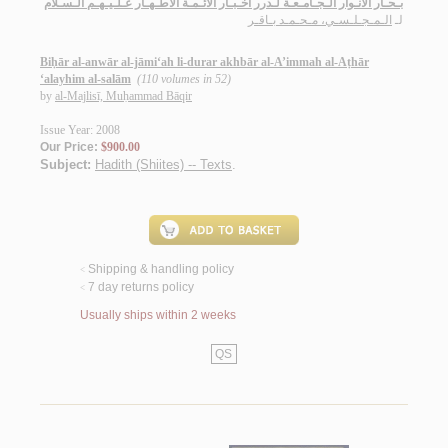
بـحـار الأنـوار الـجـامـعـة لـدرر أخـبـار الأئـمـة الأطـهـار عـلـيـهـم الـسـلام
لـ
الـمـجـلـسـي، مـحـمـد بـاقـر
Biḥār al-anwār al-jāmi‘ah li-durar akhbār al-A’immah al-Aṭhār
‘alayhim al-salām
(110 volumes in 52)
by
al-Majlisī, Muḥammad Bāqir
Issue Year: 2008
Our Price:
$900.00
Subject:
Hadith (Shiites) -- Texts
.
Shipping & handling policy
<
7 day returns policy
<
Usually ships within 2 weeks
QS