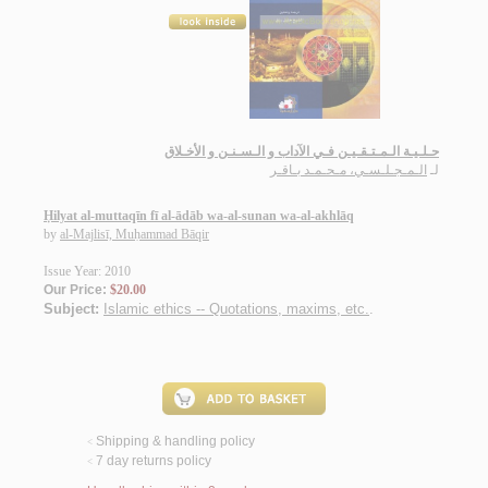
حـلـيـة الـمـتـقـيـن فـي الآداب و الـسـنـن و الأخـلاق
لـ
الـمـجـلـسـي، مـحـمـد بـاقـر
Ḥilyat al-muttaqīn fī al-ādāb wa-al-sunan wa-al-akhlāq
by
al-Majlisī, Muḥammad Bāqir
Issue Year: 2010
Our Price:
$20.00
Subject:
Islamic ethics -- Quotations, maxims, etc.
.
Shipping & handling policy
<
7 day returns policy
<