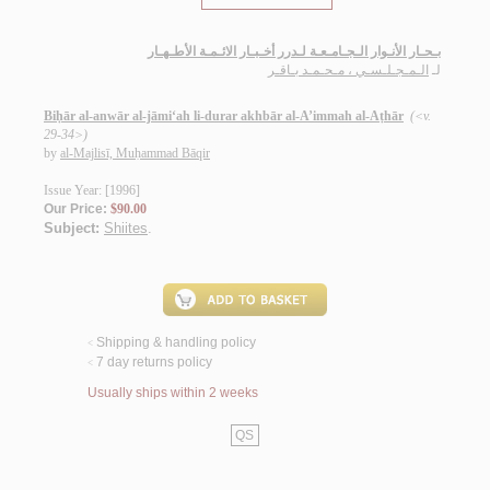
بـحـار الأنـوار الـجـامـعـة لـدرر أخـبـار الائـمـة الأطـهـار
لـ
الـمـجـلـسـي ، مـحـمـد بـاقـر
Biḥār al-anwār al-jāmi‘ah li-durar akhbār al-A’immah al-Aṭhār
(<v.
29-34>)
by
al-Majlisī, Muḥammad Bāqir
Issue Year: [1996]
Our Price:
$90.00
Subject:
Shiites
.
Shipping & handling policy
<
7 day returns policy
<
Usually ships within 2 weeks
QS