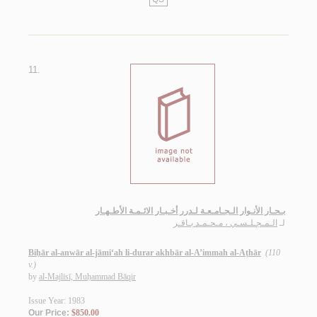
11.
بـحـار الأنـوار الـجـامـعـة لـدرر أخـبـار الائـمـة الأطـهـار
لـ
الـمـجـلـسـي ، مـحـمـد بـاقـر
Biḥār al-anwār al-jāmi‘ah li-durar akhbār al-A’immah al-Aṭhār
(110
v.)
by
al-Majlisī, Muḥammad Bāqir
Issue Year: 1983
Our Price:
$850.00