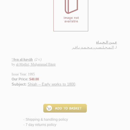
عـيـن الـحـيـاة
لـ
الـمـجـلـسـي، مـحـمـد بـاقـر
‘Ayn al-ḥayāh
(2 v.)
by
al-Majlisī, Muḥammad Bāqir
Issue Year: 1995
Our Price:
$40.00
Subject:
Shiah -- Early works to 1800
.
Shipping & handling policy
<
7 day returns policy
<