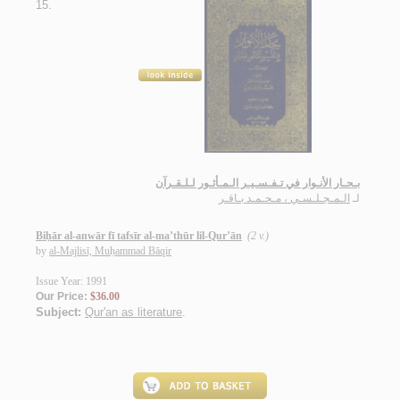
15.
بـحـار الأنـوار في تـفـسـيـر الـمـأثـور لـلـقـرآن
لـ
الـمـجـلـسـي ، مـحـمـد بـاقـر
Biḥār al-anwār fī tafsīr al-ma’thūr lil-Qur’ān
(2 v.)
by
al-Majlisī, Muḥammad Bāqir
Issue Year: 1991
Our Price:
$36.00
Subject:
Qur'an as literature
.