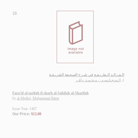
18.
الـفـرائـد الـطريـفـة في شـرح الصحيفة الشريـفـة
لـ
الـمـجـلـسـي ، مـحـمـد بـاقـر
Fara'id al-tarifah fi sharh al-Sahifah al-Sharifah
by
al-Majlisī, Muḥammad Bāqir
Issue Year: 1407
Our Price:
$13.00