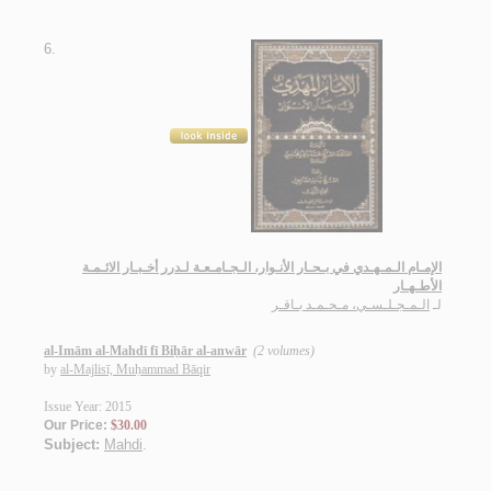
6.
الإمـام الـمـهـدي في بـحـار الأنـوار، الـجـامـعـة لـدرر أخـبـار الائـمـة
الأطـهـار
لـ
الـمـجـلـسـي، مـحـمـد بـاقـر
al-Imām al-Mahdī fī Biḥār al-anwār
(2 volumes)
by
al-Majlisī, Muḥammad Bāqir
Issue Year: 2015
Our Price:
$30.00
Subject:
Mahdi
.