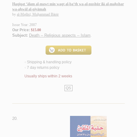
Ḥaqīqat ‘ālam al-mawt min waqt al-ba‘th wa-al-nushūr ilá al-maḥshar
wa-aḥwāl al-qiyāmah
by
al-Majlisī, Muḥammad Bāqir
Issue Year: 2007
Our Price:
$15.00
Subject:
Death -- Religious aspects -- Islam
.
Shipping & handling policy
<
7 day returns policy
<
Usually ships within 2 weeks
QS
20.