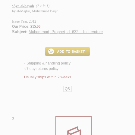
‘Ayn al-ḥayāh
(2 v. in 1)
by
al-Majlisī, Muḥammad Bāqir
Issue Year: 2012
Our Price:
$15.00
Subject:
Muhammad, Prophet, d. 632 -- In literature
.
Shipping & handling policy
<
7 day returns policy
<
Usually ships within 2 weeks
QS
3.