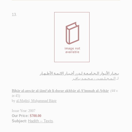
13.
بـحـار الأنـوار الـجـامـعـة لـدرر أخـبـار الائـمـة الأطـهـار
لـ
الـمـجـلـسـي ، مـحـمـد بـاقـر
Biḥār al-anwār al-jāmi‘ah li-durar akhbār al-A’immah al-Aṭhār
(44 v.
in 45)
by
al-Majlisī, Muḥammad Bāqir
Issue Year: 2007
Our Price:
$700.00
Subject:
Hadith -- Texts
.