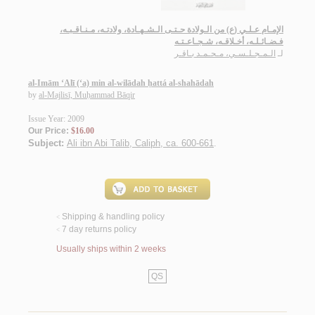
الإمـام عـلـي (ع) من الـولادة حـتـى الـشـهـادة، ولادتـه، مـنـاقـبـه،
فـضـائـلـه، أخـلاقـه، شـجـاعـتـه
لـ
الـمـجـلـسـي، مـحـمـد بـاقـر
al-Imām ‘Alī (‘a) min al-wilādah ḥattá al-shahādah
by
al-Majlisī, Muḥammad Bāqir
Issue Year: 2009
Our Price:
$16.00
Subject:
Ali ibn Abi Talib, Caliph, ca. 600-661
.
Shipping & handling policy
<
7 day returns policy
<
Usually ships within 2 weeks
QS