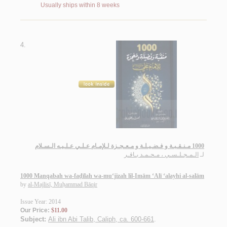
Usually ships within 8 weeks
4.
1000 مـنـقـبـة و فـضـيـلـة و مـعـجـزة لـلإمـام عـلـي عـلـيـه الـسـلام
لـ
الـمـجـلـسـي ، مـحـمـد بـاقـر
1000 Manqabah wa-faḍīlah wa-mu‘jizah lil-Imām ‘Alī ‘alayhi al-salām
by
al-Majlisī, Muḥammad Bāqir
Issue Year: 2014
Our Price:
$11.00
Subject:
Ali ibn Abi Talib, Caliph, ca. 600-661
.