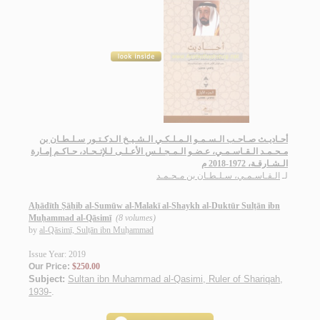
أحـاديـث صـاحـب الـسـمـو الـمـلـكـي الـشـيـخ الـدكـتـور سـلـطـان بن
مـحـمـد الـقـاسـمـي، عـضـو الـمـجـلـس الأعـلـى لـلإتـحـاد، حـاكـم إمـارة
الـشـارقـة، 1972-2018 م
لـ
الـقـاسـمـي، سـلـطـان بن مـحـمـد
Aḥādīth Ṣāḥib al-Sumūw al-Malakī al-Shaykh al-Duktūr Sulṭān ibn
Muḥammad al-Qāsimī
(8 volumes)
by
al-Qāsimī, Sulṭān ibn Muḥammad
Issue Year: 2019
Our Price:
$250.00
Subject:
Sultan ibn Muhammad al-Qasimi, Ruler of Shariqah,
1939-
.