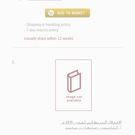
Shipping & handling policy
<
7 day returns policy
<
Usually ships within 12 weeks
5.
الإحـتـلال الـبـريـطـانـي لـعـدن ، 1839 م .
لـ
الـقـاسـمـي ، سـلـطـان بن مـحـمـد