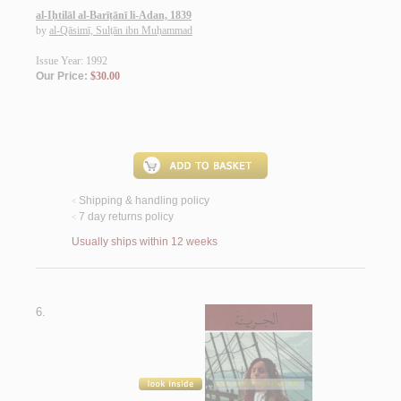
al-Iḥtilāl al-Barīṭānī li-Adan, 1839
by
al-Qāsimī, Sulṭān ibn Muḥammad
Issue Year: 1992
Our Price:
$30.00
Shipping & handling policy
<
7 day returns policy
<
Usually ships within 12 weeks
6.