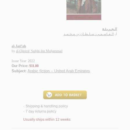
الـجـريـئـة
لـ
الـقـاسـمـي، سـلـطـان بن مـحـمـد
al-Jarī’ah
by
al-Qāsimī, Sulṭān ibn Muḥammad
Issue Year: 2022
Our Price:
$11.00
Subject:
Arabic fiction -- United Arab Emirates
.
Shipping & handling policy
<
7 day returns policy
<
Usually ships within 12 weeks