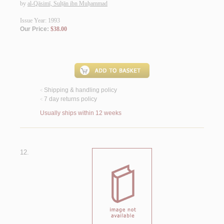
by
al-Qāsimī, Sulṭān ibn Muḥammad
Issue Year: 1993
Our Price:
$38.00
Shipping & handling policy
<
7 day returns policy
<
Usually ships within 12 weeks
12.