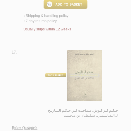
Shipping & handling policy
<
7 day returns policy
<
Usually ships within 12 weeks
17.
حـكـم قـراقـوش، مـبـاحـث فـي حـكـم الـتـاريـخ
لـ
الـقـاسـمـي، سـلـطـان بن مـحـمـد
Ḥukm Qarāqūsh