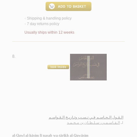
Shipping & handling policy
<
7 day returns policy
<
Usually ships within 12 weeks
8.
الـقـول الـحـاسـم فـي نـسـب وتـاريـخ الـقـواسـم
لـ
الـقـاسـمـي، سـلـطـان بن مـحـمـد
al-Qawl al-ḥāsim fī nasab wa-tārīkh al-Qawāsim