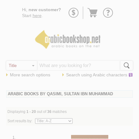
Go
Hi,
new customer?
to
Start
here
.
basket
More search options
Search using
Arabic
characters
ARABIC BOOKS BY QASIMI, SULTAN IBN MUHAMMAD
Displaying
1 - 20
out of
36
matches
Sort results by:
1.