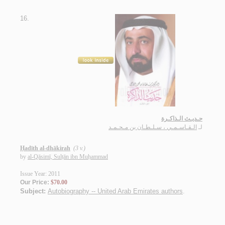
16.
حـديـث الـذاكـرة
لـ
الـقـاسـمـي ، سـلـطـان بن مـحـمـد
Ḥadīth al-dhākirah
(3 v.)
by
al-Qāsimī, Sulṭān ibn Muḥammad
Issue Year: 2011
Our Price:
$70.00
Subject:
Autobiography -- United Arab Emirates authors
.