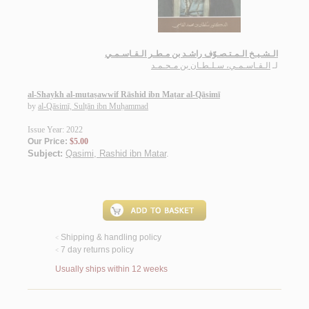
الـشـيـخ الـمـتـصـوّف راشـد بن مـطـر الـقـاسـمـي
لـ
الـقـاسـمـي، سـلـطـان بن مـحـمـد
al-Shaykh al-mutaṣawwif Rāshid ibn Maṭar al-Qāsimī
by
al-Qāsimī, Sulṭān ibn Muḥammad
Issue Year: 2022
Our Price:
$5.00
Subject:
Qasimi, Rashid ibn Matar
.
Shipping & handling policy
<
7 day returns policy
<
Usually ships within 12 weeks