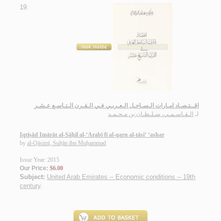
19.
اقــتـصـاد إمـارات الـسـاحـل الـعـربـي فـي الـقـرن الـتـاسـع عـشـر
لـ
الـقـاسـمـي، سـلـطـان بن مـحـمـد
Iqtiṣād Imārāt al-Sāḥil al-‘Arabī fī al-qarn al-tāsi‘ ‘ashar
by
al-Qāsimī, Sulṭān ibn Muḥammad
Issue Year: 2015
Our Price:
$6.00
Subject:
United Arab Emirates -- Economic conditions -- 19th
century
.