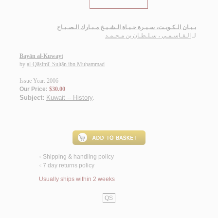
بـيـان الـكـويـت، سـيـرة حـيـاة الـشـيـخ مـبـارك الـصـبـاح
لـ
الـقـاسـمـي ، سـلـطـان بن مـحـمـد
Bayān al-Kuwayt
by
al-Qāsimī, Sulṭān ibn Muḥammad
Issue Year: 2006
Our Price:
$30.00
Subject:
Kuwait -- History
.
Shipping & handling policy
<
7 day returns policy
<
Usually ships within 2 weeks
QS