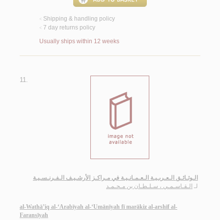
Shipping & handling policy
<
7 day returns policy
<
Usually ships within 12 weeks
11.
الـوثـائـق الـعـربـيـة الـعـمـانـيـة في مـراكـز الأرشـيـف الـفـرنـسـيـة
لـ
الـقـاسـمـي ، سـلـطـان بن مـحـمـد
al-Wathā’iq al-‘Arabīyah al-‘Umānīyah fī marākiz al-arshīf al-
Faransīyah