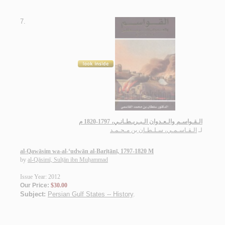
7.
الـقـواسـم والـعـدوان الـبـريـطـانـي، 1797-1820 م
لـ
الـقـاسـمـي، سـلـطـان بن مـحـمـد
al-Qawāsim wa-al-‘udwān al-Barīṭānī, 1797-1820 M
by
al-Qāsimī, Sulṭān ibn Muḥammad
Issue Year: 2012
Our Price:
$30.00
Subject:
Persian Gulf States -- History
.