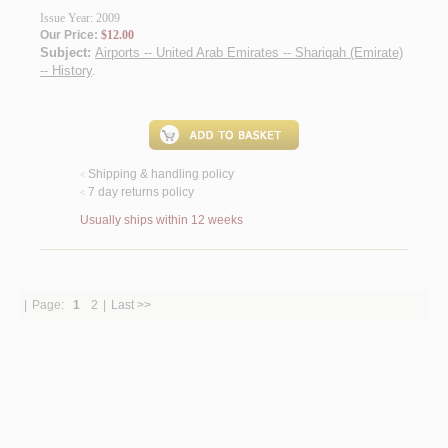
Issue Year: 2009
Our Price:
$12.00
Subject:
Airports -- United Arab Emirates -- Shariqah (Emirate)
-- History
.
Shipping & handling policy
<
7 day returns policy
<
Usually ships within 12 weeks
|
Page:
1
2
|
Last >>