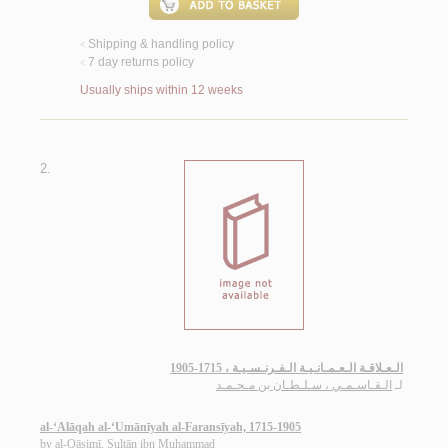
Shipping & handling policy
<
7 day returns policy
<
Usually ships within 12 weeks
2.
الـعـلاقـة الـعـمـانـيـة الـفـرنـسـيـة ، 1715-1905
لـ
الـقـاسـمـي ، سـلـطـان بن مـحـمـد
al-‘Alāqah al-‘Umānīyah al-Faransīyah, 1715-1905
by
al-Qāsimī, Sulṭān ibn Muḥammad