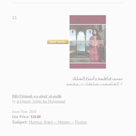
13.
بـيـبـي فـاطـمـة و أبـنـاء الـمـلـك
لـ
الـقـاسـمـي، سـلـطـان بن مـحـمـد
Bībī Fāṭimah wa-abnā’ al-malik
by
al-Qāsimī, Sulṭān ibn Muḥammad
Issue Year: 2018
Our Price:
$10.00
Subject:
Hurmuz (Iran) -- History -- Fiction
.