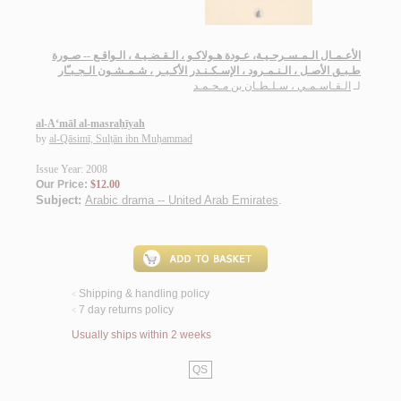
الأعـمـال الـمـسـرحـيـة، عـودة هـولاكـو ، الـقـضـيـة ، الـواقـع -- صـورة
طـبـق الأصـل ، الـنـمـرود ، الإسـكـنـدر الأكـبـر ، شـمـشـون الـجـبـّار
لـ
الـقـاسـمـي ، سـلـطـان بن مـحـمـد
al-A‘māl al-masraḥīyah
by
al-Qāsimī, Sulṭān ibn Muḥammad
Issue Year: 2008
Our Price:
$12.00
Subject:
Arabic drama -- United Arab Emirates
.
Shipping & handling policy
<
7 day returns policy
<
Usually ships within 2 weeks
QS