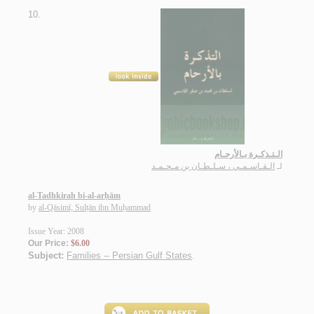
10.
الـتـذكـرة بـالأرحـام
لـ
الـقـاسـمـي ، سـلـطـان بن مـحـمـد
al-Tadhkirah bi-al-arḥām
by
al-Qāsimī, Sulṭān ibn Muḥammad
Issue Year: 2008
Our Price:
$6.00
Subject:
Families -- Persian Gulf States
.