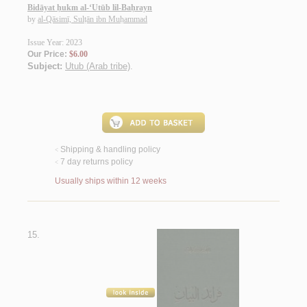
Bidāyat ḥukm al-‘Utūb lil-Baḥrayn
by
al-Qāsimī, Sulṭān ibn Muḥammad
Issue Year: 2023
Our Price:
$6.00
Subject:
Utub (Arab tribe)
.
Shipping & handling policy
<
7 day returns policy
<
Usually ships within 12 weeks
15.