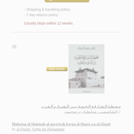
Shipping & handling policy
<
7 day returns policy
<
Usually ships within 12 weeks
20.
مـحـطـة الـشـارقـة الـجـويـة بـيـن الـشـرق و الـغـرب
لـ
الـقـاسـمـي ، سـلـطـان بن مـحـمـد
Maḥaṭṭat al-Shāriqah al-jawwīyah bayna al-Sharq wa-al-Gharb
by
al-Qāsimī, Sulṭān ibn Muḥammad