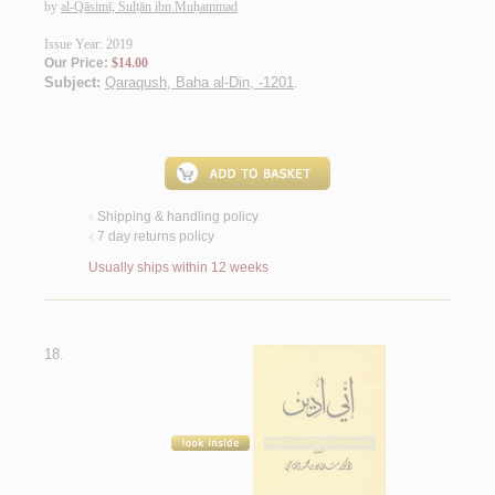
by
al-Qāsimī, Sulṭān ibn Muḥammad
Issue Year: 2019
Our Price:
$14.00
Subject:
Qaraqush, Baha al-Din, -1201
.
Shipping & handling policy
<
7 day returns policy
<
Usually ships within 12 weeks
18.