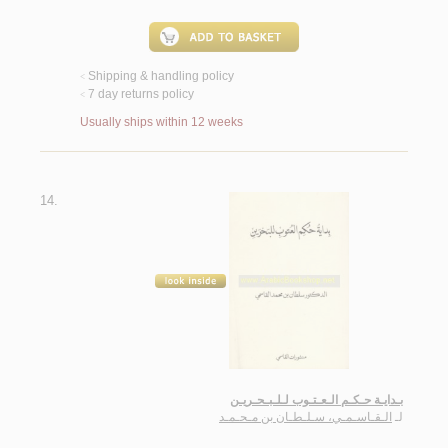
Shipping & handling policy
<
7 day returns policy
<
Usually ships within 12 weeks
14.
بـدايـة حـكـم الـعـتـوب لـلـبـحـريـن
لـ
الـقـاسـمـي، سـلـطـان بن مـحـمـد