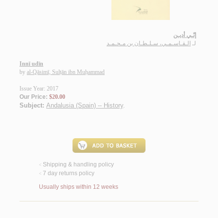
إنّـي أديـن
لـ
الـقـاسـمـي، سـلـطـان بن مـحـمـد
Innī udīn
by
al-Qāsimī, Sulṭān ibn Muḥammad
Issue Year: 2017
Our Price:
$20.00
Subject:
Andalusia (Spain) -- History
.
Shipping & handling policy
<
7 day returns policy
<
Usually ships within 12 weeks