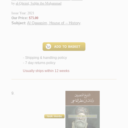
by
al-Qāsimī, Sulṭān ibn Muḥammad
Issue Year: 2021
Our Price:
$75.00
Subject:
Al Qawasim, House of -- History
.
Shipping & handling policy
<
7 day returns policy
<
Usually ships within 12 weeks
9.