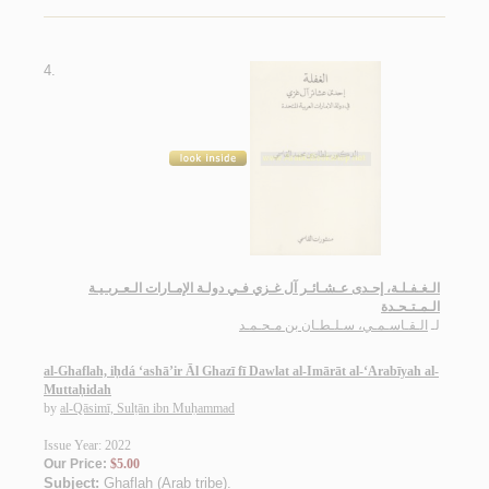
4.
الـغـفـلـة، إحـدى عـشـائـر آل غـزي فـي دولـة الإمـارات الـعـربـيـة
الـمـتـحـدة
لـ
الـقـاسـمـي، سـلـطـان بن مـحـمـد
al-Ghaflah, iḥdá ‘ashā’ir Āl Ghazī fī Dawlat al-Imārāt al-‘Arabīyah al-
Muttaḥidah
by
al-Qāsimī, Sulṭān ibn Muḥammad
Issue Year: 2022
Our Price:
$5.00
Subject:
Ghaflah (Arab tribe)
.