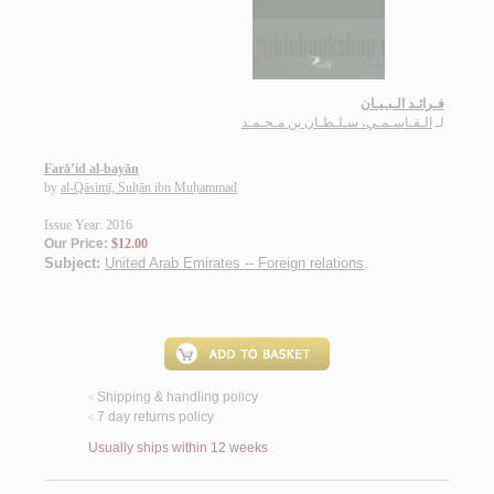
فـرائـد الـبـيـان
لـ
الـقـاسـمـي، سـلـطـان بن مـحـمـد
Farā’id al-bayān
by
al-Qāsimī, Sulṭān ibn Muḥammad
Issue Year: 2016
Our Price:
$12.00
Subject:
United Arab Emirates -- Foreign relations
.
Shipping & handling policy
<
7 day returns policy
<
Usually ships within 12 weeks