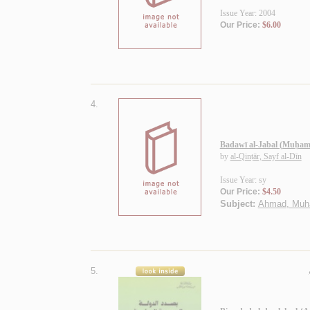
Issue Year: 2004
Our Price:
$6.00
4.
Badawī al-Jabal (Muḥa
by
al-Qinṭār, Sayf al-Dīn
Issue Year: sy
Our Price:
$4.50
Subject:
Ahmad, Muh
5.