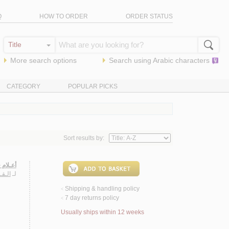
Q
HOW TO ORDER
ORDER STATUS
More search options
Search using
Arabic
characters
CATEGORY
POPULAR PICKS
Sort results by:
أعـلام 
لـ
الـقـ
Shipping & handling policy
<
7 day returns policy
<
Usually ships within 12 weeks