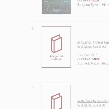
Our Price:
$6.00
Subject:
Syria -- Hist
2.
al-Adab al-‘Arabī al-Sūrī 
by
al-Qinṭār, Sayf al-Dīn
Issue Year: 1997
Our Price:
$10.00
Subject:
Arabic literat
3.
al-Mar’ah fī ḥayāt al-Say
by
al-Qinṭār, Sayf al-Dīn