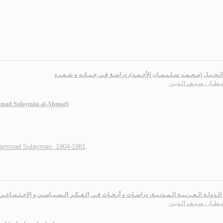
لـجـبـل (مـحـمـد سـلـيـمـان الأحـمـد)، دراسـة فـي حـيـاتـه و شـعـره
نـطـار، سـيـف الـديـن
mmad Sulaymān al-Aḥmad)
ammad Sulayman, 1904-1981
.
الـدولـة الـعـربـيـة الـمـدنـيـة، دراسـات و أبـحـاث فـي الـفـكـر الـسـيـاسـي و الإجـتـمـاعـي
نـطـار، سـيـف الـديـن