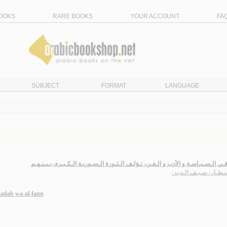
OOKS
RARE BOOKS
YOUR ACCOUNT
FA
SUBJECT
FORMAT
LANGUAGE
فـي الـسـيـاسـة و الأدب و الـفـن، تـؤلـف الـثـورة الـسـوريـة الـكـبـرى بـيـنـهـم
نـطـار، سـيـف الـديـن
l-adab wa-al-fann