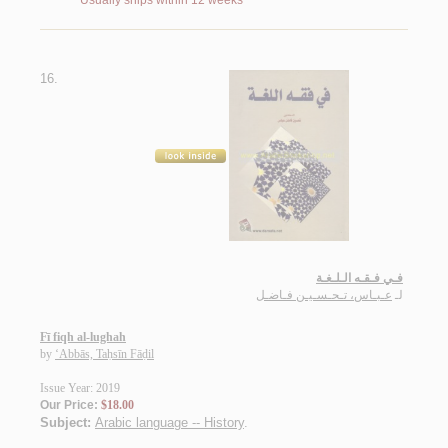
Usually ships within 12 weeks
16.
فـي فـقـه الـلـغـة
لـ
عـبـاس، تـحـسـيـن فـاضـل
Fī fiqh al-lughah
by
‘Abbās, Taḥsīn Fāḍil
Issue Year: 2019
Our Price:
$18.00
Subject:
Arabic language -- History
.