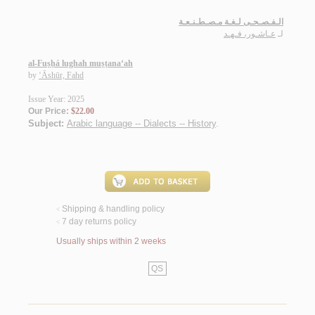
الـفـصـحـى لـغـة مـصـطـنـعـة
لـ
عـاشـور، فـهـد
al-Fuṣḥá lughah muṣṭana‘ah
by
‘Āshūr, Fahd
Issue Year: 2025
Our Price:
$22.00
Subject:
Arabic language -- Dialects -- History
.
Shipping & handling policy
<
7 day returns policy
<
Usually ships within 2 weeks
QS