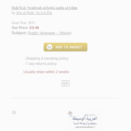
Dalā’il al-‘Arabīyah al-fuṣḥá qabla al-Islām
by
Abū al-Ḥubb, Sa‘d al-Dīn
Issue Year: 2015
Our Price:
$11.00
Subject:
Arabic language -- History
.
Shipping & handling policy
<
7 day returns policy
<
Usually ships within 2 weeks
QS
15.