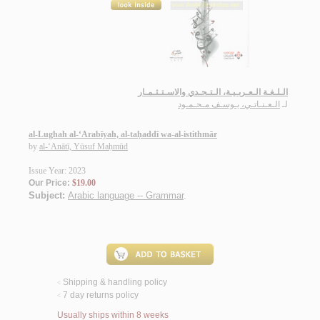
الـلـغـة الـعـربـيـة، الـتـحـدي والاسـتـثـمـار
لـ
الـعـنـاتـي، يـوسـف مـحـمـود
al-Lughah al-‘Arabīyah, al-taḥaddī wa-al-istithmār
by
al-‘Anātī, Yūsuf Maḥmūd
Issue Year: 2023
Our Price:
$19.00
Subject:
Arabic language -- Grammar
.
Shipping & handling policy
<
7 day returns policy
<
Usually ships within 8 weeks