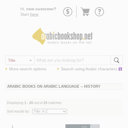
Go
Hi,
new customer?
to
Start
here
.
basket
More search options
Search using
Arabic
characters
ARABIC BOOKS ON ARABIC LANGUAGE -- HISTORY
Displaying
1 - 20
out of
25
matches
Sort results by:
1.