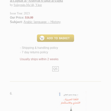
al-Lughah al-‘Arabīyah fī sāḥāt al-waghá
by
Sulaymān-Ma‘ālī, Yāsir
Issue Year: 2023
Our Price:
$16.00
Subject:
Arabic language -- History
.
Shipping & handling policy
<
7 day returns policy
<
Usually ships within 2 weeks
QS
6.