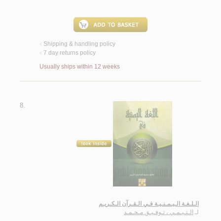
Shipping & handling policy
<
7 day returns policy
<
Usually ships within 12 weeks
8.
الـلـغـة الـيـمـنـيـة فـي الـقـرآن الـكـريـم
لـ
الـتـيـمـي ، تـوفـيـق مـحـمـد