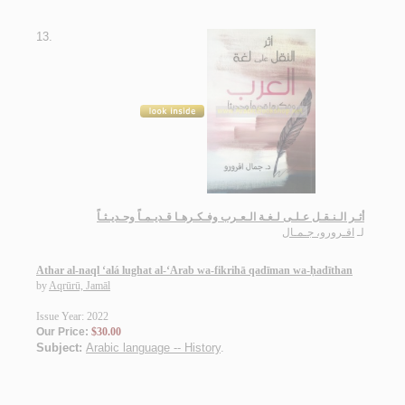
13.
أثـر الـنـقـل عـلـى لـغـة الـعـرب وفـكـرهـا قـديـمـاً وحـديـثـاً
لـ
اقـرورو، جـمـال
Athar al-naql ‘alá lughat al-‘Arab wa-fikrihā qadīman wa-ḥadīthan
by
Aqrūrū, Jamāl
Issue Year: 2022
Our Price:
$30.00
Subject:
Arabic language -- History
.