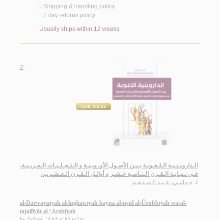
Shipping & handling policy
<
7 day returns policy
<
Usually ships within 12 weeks
2.
الـدارويـنـيـة الـلـغـويـة بـيـن الأصـول الأوروبـيـة و الـتـجـلـيـات الـعـربـيـة،
فـي نـهـايـة الـقـرن الـتـاسـع عـشـر و أوائـل الـقـرن الـعـشـريـن
لـ
جـدامـي، عـبـد الـمـنـعـم
al-Dārwaynīyah al-lughawīyah bayna al-uṣūl al-Ūrūbbīyah wa-al-
tajallīyāt al-‘Arabīyah
by
Jidāmī, ‘Abd al-Mun‘im