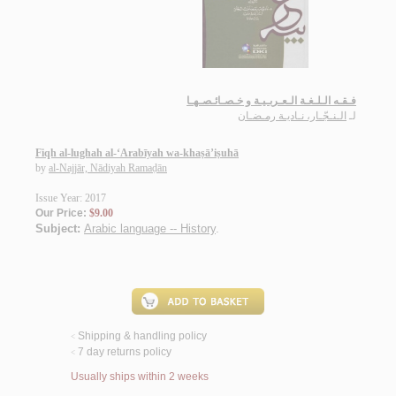
فـقـه الـلـغـة الـعـربـيـة و خـصـائـصـهـا
لـ
الـنـجّـار، نـاديـة رمـضـان
Fiqh al-lughah al-‘Arabīyah wa-khaṣā’iṣuhā
by
al-Najjār, Nādiyah Ramaḍān
Issue Year: 2017
Our Price:
$9.00
Subject:
Arabic language -- History
.
Shipping & handling policy
<
7 day returns policy
<
Usually ships within 2 weeks