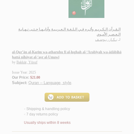
الـقـرآن الـكـريـم وأثـره فـي الـلـغـة الـعـربـيـة وآدابـهـا حـتـى نـهـايـة
الـعـصـر الأمـوي
لـ
بـكـار، يـوسـف
al-Qur’ān al-Karīm wa-atharuhu fī al-lughah al-‘Arabīyah wa-ādābihā
ḥattá nihāyat al-‘aṣr al-Umawī
by
Bakkār, Yūsuf
Issue Year: 2025
Our Price:
$21.00
Subject:
Quran -- Language, style
.
Shipping & handling policy
<
7 day returns policy
<
Usually ships within 8 weeks