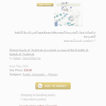
دراسـات حـول الـعـربـيـة الـوسـيـطـة ومـوقـعـهـا فـي تـاريـخ الـلـغـة
الـعـربـيـة
لـ
جـدامـي، عـبـد الـمـنـعـم
Dirāsāt ḥawla al-‘Arabīyah al-wasīṭah wa-mawqi‘ihā fī tārīkh al-
lughah al-‘Arabīyah
by
Jidāmī, ‘Abd al-Mun‘im
Issue Year: 2021
Our Price:
$20.00
Subject:
Arabic language -- History
.
Shipping & handling policy
<
7 day returns policy
<