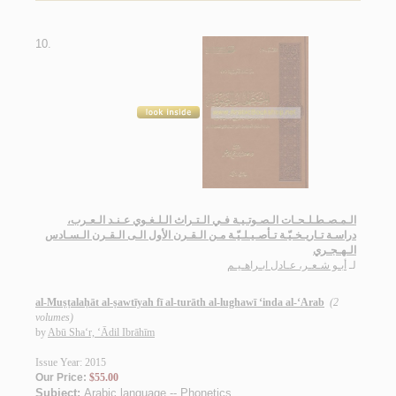
10.
الـمـصـطـلـحـات الـصـوتـيـة فـي الـتـراث الـلـغـوي عـنـد الـعـرب،
دراسـة تـاريـخـيّـة تـأصـيـلـيّـة مـن الـقـرن الأول الـى الـقـرن الـسـادس
الـهـجـري
لـ
أبـو شـعـر، عـادل ابـراهـيـم
al-Muṣṭalaḥāt al-ṣawtīyah fī al-turāth al-lughawī ‘inda al-‘Arab
(2
volumes)
by
Abū Sha‘r, ‘Ādil Ibrāhīm
Issue Year: 2015
Our Price:
$55.00
Subject:
Arabic language -- Phonetics
.