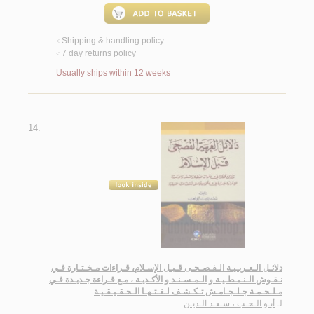
Shipping & handling policy
<
7 day returns policy
<
Usually ships within 12 weeks
14.
دلائـل الـعـربـيـة الـفـصـحـى قـبـل الإسـلام، قـراءات مـخـتـارة فـي
نـقـوش الـنـبـطـيـة و الـمـسـنـد و الأكـديـة ، مـع قـراءة جـديـدة فـي
مـلـحـمـة جـلـجـامـش تـكـشـف لـغـتـهـا الـحـقـيـقـيـة
لـ
أبـو الـحـب ، سـعـد الـديـن