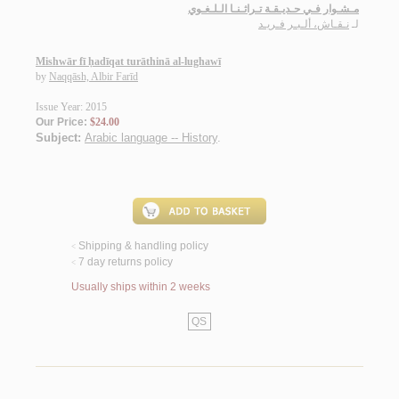
مـشـوار فـي حـديـقـة تـراثـنـا الـلـغـوي
لـ
نـقـاش، ألـبـر فـريـد
Mishwār fī ḥadīqat turāthinā al-lughawī
by
Naqqāsh, Albir Farīd
Issue Year: 2015
Our Price:
$24.00
Subject:
Arabic language -- History
.
Shipping & handling policy
<
7 day returns policy
<
Usually ships within 2 weeks
QS