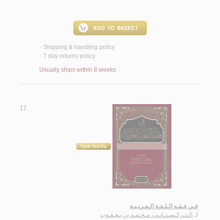
Shipping & handling policy
<
7 day returns policy
<
Usually ships within 8 weeks
17.
فـي فـقـه الـلـغـة الـعـربـيـة
لـ
الـتـركـسـتـانـي، مـحـمـد بن يـعـقـوب