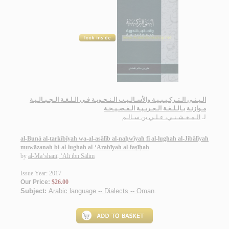
الـبـنـى الـتـركـيـبـيـة والأسـالـيـب الـنـحـويـة فـي الـلـغـة الـجـبـالـيـة
مـوازنـة بـالـلـغـة الـعـربـيـة الـفـصـيـحـة
لـ
الـمـعـشـنـي، عـلـي بن سـالـم
al-Buná al-tarkībīyah wa-al-asālīb al-naḥwīyah fī al-lughah al-Jibālīyah
muwāzanah bi-al-lughah al-‘Arabīyah al-faṣīḥah
by
al-Ma‘shanī, ‘Alī ibn Sālim
Issue Year: 2017
Our Price:
$26.00
Subject:
Arabic language -- Dialects -- Oman
.