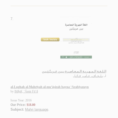
7.
الـلـغـة الـمـهـريـة الـمـعـاصـرة بـيـن عـربـيّـتـيـن
لـ
بـلـحـاف، عـامـر فـائـل
al-Lughah al-Mahrīyah al-mu‘āṣirah bayna ‘Arabīyatayn
by
Bilḥāf, ‘Āmir Fā’il
Issue Year: 2016
Our Price:
$18.00
Subject:
Mahri language
.