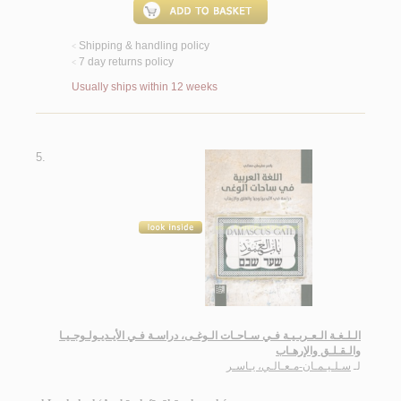
Shipping & handling policy
<
7 day returns policy
<
Usually ships within 12 weeks
5.
الـلـغـة الـعـربـيـة فـي سـاحـات الـوغـى، دراسـة فـي الأيـديـولـوجـيـا
والـقـلـق والإرهـاب
لـ
سـلـيـمـان-مـعـالـي، يـاسـر