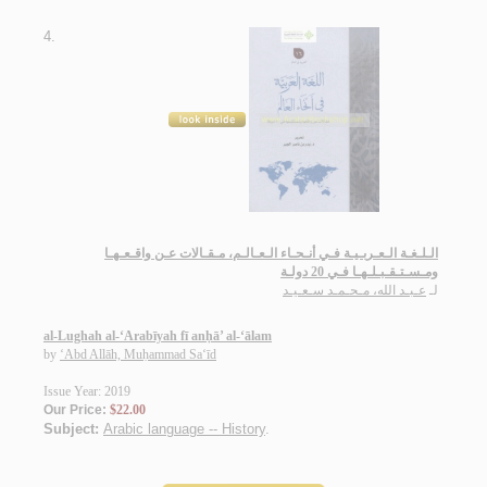
4.
الـلـغـة الـعـربـيـة فـي أنـحـاء الـعـالـم، مـقـالات عـن واقـعـهـا
ومـسـتـقـبـلـهـا فـي 20 دولـة
لـ
عـبـد الله، مـحـمـد سـعـيـد
al-Lughah al-‘Arabīyah fī anḥā’ al-‘ālam
by
‘Abd Allāh, Muḥammad Sa‘īd
Issue Year: 2019
Our Price:
$22.00
Subject:
Arabic language -- History
.