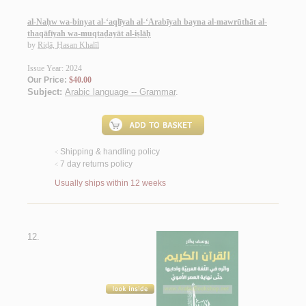
al-Naḥw wa-binyat al-‘aqlīyah al-‘Arabīyah bayna al-mawrūthāt al-
thaqāfīyah wa-muqtaḍayāt al-iṣlāḥ
by
Riḍā, Ḥasan Khalīl
Issue Year: 2024
Our Price:
$40.00
Subject:
Arabic language -- Grammar
.
Shipping & handling policy
<
7 day returns policy
<
Usually ships within 12 weeks
12.