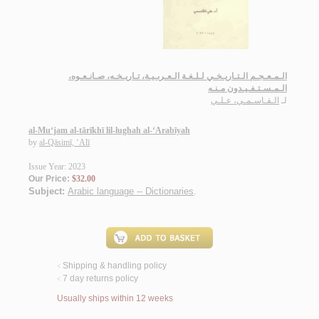
الـمـعـجـم الـتـاريـخـي لـلـغـة الـعـربـيـة، تـاريـخـه، صـانـعـوه،
الـمـسـتـفـيـدون مـنـه
لـ
الـقـاسـمـي، عـلـي
al-Mu‘jam al-tārīkhī lil-lughah al-‘Arabīyah
by
al-Qāsimī, ‘Alī
Issue Year: 2023
Our Price:
$32.00
Subject:
Arabic language -- Dictionaries
.
Shipping & handling policy
<
7 day returns policy
<
Usually ships within 12 weeks