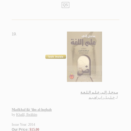
QS
19.
مـدخـل إلـى عـلـم الـلـغـة
لـ
خـلـيـل، ابـراهـيـم
Madkhal ilá ‘ilm al-lughah
by
Khalīl, Ibrāhīm
Issue Year: 2014
Our Price:
$15.00