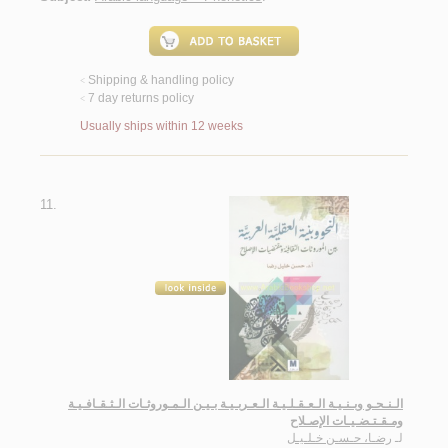
Shipping & handling policy
<
7 day returns policy
<
Usually ships within 12 weeks
11.
الـنـحـو وبـنـيـة الـعـقـلـيـة الـعـربـيـة بـيـن الـمـوروثـات الـثـقـافـيـة
ومـقـتـضـيـات الإصـلاح
لـ
رضـا، حـسـن خـلـيـل