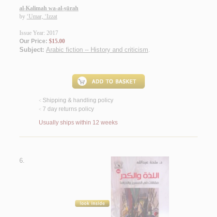
al-Kalimah wa-al-ṣūrah
by
‘Umar, ‘Izzat
Issue Year: 2017
Our Price:
$15.00
Subject:
Arabic fiction -- History and criticism
.
Shipping & handling policy
<
7 day returns policy
<
Usually ships within 12 weeks
6.