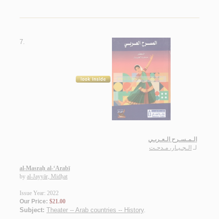
7.
الـمـسـرح الـعـربـي
لـ
الـجـيـار، مـدحـت
al-Masraḥ al-‘Arabī
by
al-Jayyār, Midḥat
Issue Year: 2022
Our Price:
$21.00
Subject:
Theater -- Arab countries -- History
.