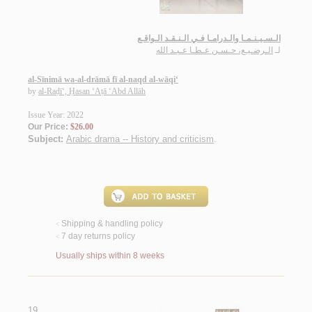
الـسـيـنـمـا والـدرامـا فـي الـنـقـد الـواقـع
لـ
الـرضـيـع، حـسـن عـطـا عـبـد الله
al-Sīnimā wa-al-drāmā fī al-naqd al-wāqi‘
by
al-Raḍī‘, Ḥasan ‘Aṭā ‘Abd Allāh
Issue Year: 2022
Our Price:
$26.00
Subject:
Arabic drama -- History and criticism
.
Shipping & handling policy
<
7 day returns policy
<
Usually ships within 8 weeks
19.