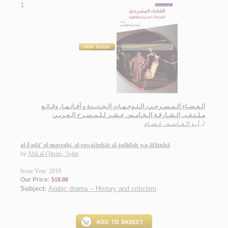
1.
الـفـضـاء الـمـسـرحـي، الـتـوجـهـات الـجـديـدة و آفـاتـهـا، وقـائـع
مـلـتـقـى الـشـارقـة الـخـامـس عـشـر لـلـمـسـرح الـعـربـي
لـ
أبـو الـقـاسـم، عـصـام
al-Faḍā’ al-masraḥī, al-tawajjuhāt al-jadīdah wa-āfātuhā
by
Abū al-Qāsim, ‘Iṣām
Issue Year: 2019
Our Price:
$18.00
Subject:
Arabic drama -- History and criticism
.