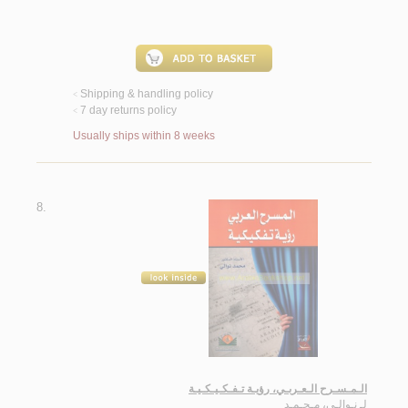
Shipping & handling policy
<
7 day returns policy
<
Usually ships within 8 weeks
8.
الـمـسـرح الـعـربـي، رؤيـة تـفـكـيـكـيـة
لـ
نـوالـي، مـحـمـد