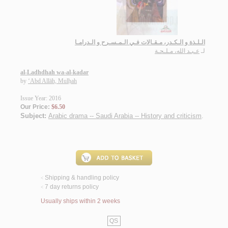
الـلـذة و الـكـدر، مـقـالات فـي الـمـسـرح و الـدرامـا
لـ
عـبـد الله، مـلـحـة
al-Ladhdhah wa-al-kadar
by
‘Abd Allāh, Mulḥah
Issue Year: 2016
Our Price:
$6.50
Subject:
Arabic drama -- Saudi Arabia -- History and criticism
.
Shipping & handling policy
<
7 day returns policy
<
Usually ships within 2 weeks
QS