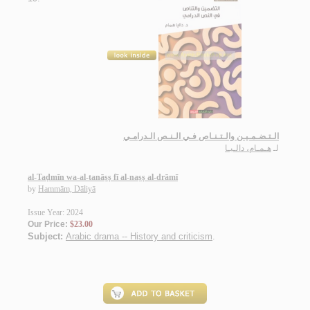
الـتـضـمـيـن والـتـنـاص فـي الـنـص الـدرامـي
لـ
هـمـام، دالـيـا
al-Taḍmīn wa-al-tanāṣṣ fī al-naṣṣ al-drāmī
by
Hammām, Dāliyā
Issue Year: 2024
Our Price:
$23.00
Subject:
Arabic drama -- History and criticism
.