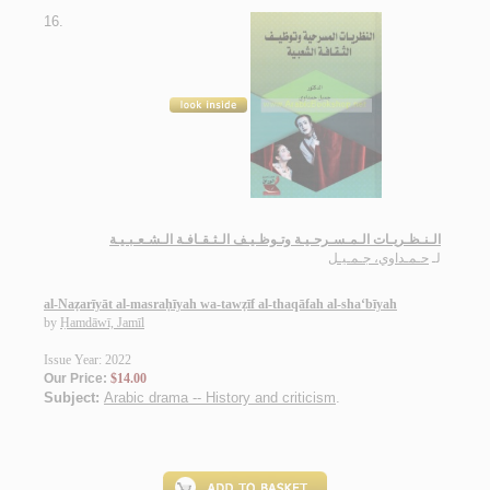
16.
الـنـظـريـات الـمـسـرحـيـة وتـوظـيـف الـثـقـافـة الـشـعـبـيـة
لـ
حـمـداوي، جـمـيـل
al-Naẓarīyāt al-masraḥīyah wa-tawẓīf al-thaqāfah al-sha‘bīyah
by
Ḥamdāwī, Jamīl
Issue Year: 2022
Our Price:
$14.00
Subject:
Arabic drama -- History and criticism
.