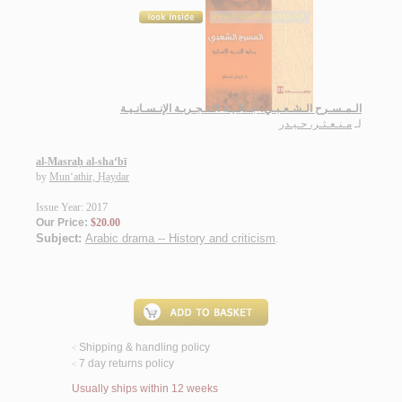
الـمـسـرح الـشـعـبـي، جـدلـيـة الـتـجـربـة الإنـسـانـيـة
لـ
مـنـعـثـر، حـيـدر
al-Masraḥ al-sha‘bī
by
Mun‘athir, Ḥaydar
Issue Year: 2017
Our Price:
$20.00
Subject:
Arabic drama -- History and criticism
.
Shipping & handling policy
<
7 day returns policy
<
Usually ships within 12 weeks