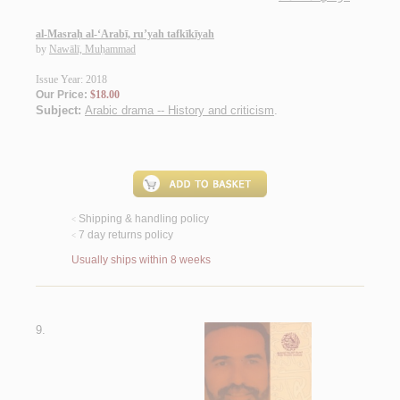
al-Masraḥ al-‘Arabī, ru’yah tafkīkīyah
by
Nawālī, Muḥammad
Issue Year: 2018
Our Price:
$18.00
Subject:
Arabic drama -- History and criticism
.
Shipping & handling policy
<
7 day returns policy
<
Usually ships within 8 weeks
9.