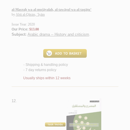
al-Masraḥ wa-al-mujāyalah, al-tawāṣul wa-al-taqāṭu‘
by
Abū al-Qāsim, ‘Iṣām
Issue Year: 2020
Our Price:
$13.00
Subject:
Arabic drama -- History and criticism
.
Shipping & handling policy
<
7 day returns policy
<
Usually ships within 12 weeks
12.