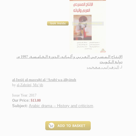
الإنـتـاج الـمـسـرحـي الـعـربـي و آلـيـاتـه، الـدورة الـخـامـسـة، 1997 م،
دولـة الـكـويـت
لـ
الـزهـرانـي، مـعـجـب
al-Intāj al-masraḥī al-‘Arabī wa-ālīyātuh
by
al-Zahrānī, Mu‘jib
Issue Year: 2017
Our Price:
$13.00
Subject:
Arabic drama -- History and criticism
.