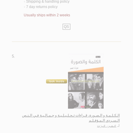
Shipping & handling policy
<
7 day returns policy
<
Usually ships within 2 weeks
QS
5.
الـكـلـمـة و الـصـورة، قـراءات تـحـلـيـلـيـة و جـمـالـيـة فـي الـنـص
الـسـردي الـمـؤفـلـم
لـ
عـمـر، عـزت