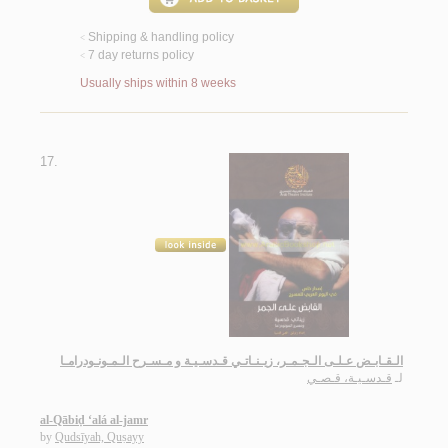
Shipping & handling policy
<
7 day returns policy
<
Usually ships within 8 weeks
17.
الـقـابـض عـلـى الـجـمـر، زيـنـاتـي قـدسـيـة و مـسـرح الـمـونـودرامـا
لـ
قـدسـيـة، قـصـي
al-Qābiḍ ‘alá al-jamr
by
Qudsīyah, Quṣayy