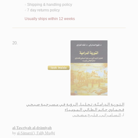
Shipping & handling policy
<
7 day returns policy
<
Usually ships within 12 weeks
20.
الـتـوريـة الـدرامـيّـة، تـحـلـيـل الـرؤيـة فـي مـسـرحـيـة صـبـحـي
فـحـمـاوي حـاتـم الـطـائـي الـمـومـيـاء
لـ
الـسـامـرائـي، فـلـيـح مـضـحـي
al-Tawrīyah al-drāmīyah
by
al-Sāmarrā’ī, Falīḥ Muḍḥī