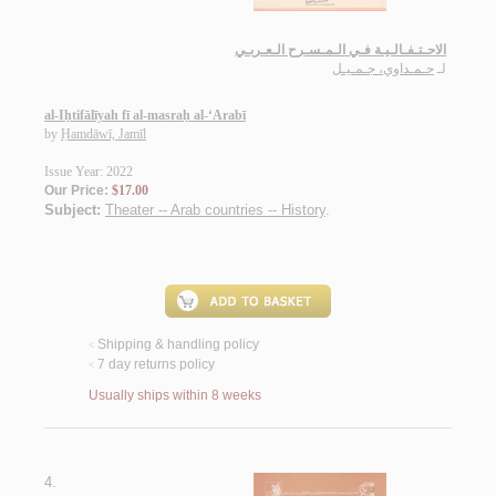
الاحـتـفـالـيـة فـي الـمـسـرح الـعـربـي
لـ
حـمـداوي، جـمـيـل
al-Iḥtifālīyah fī al-masraḥ al-‘Arabī
by
Ḥamdāwī, Jamīl
Issue Year: 2022
Our Price:
$17.00
Subject:
Theater -- Arab countries -- History
.
Shipping & handling policy
<
7 day returns policy
<
Usually ships within 8 weeks
4.