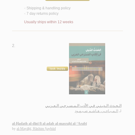
Shipping & handling policy
<
7 day returns policy
<
Usually ships within 12 weeks
2.
الـحـدث الـديـنـي فـي الأدب الـمـسـرحـي الـعـربـي
لـ
الـمـيـاحـي، هـاشـم صـيـهـود
al-Ḥadath al-dīnī fī al-adab al-masraḥī al-‘Arabī
by
al-Mayāḥī, Hāshim Ṣayhūd