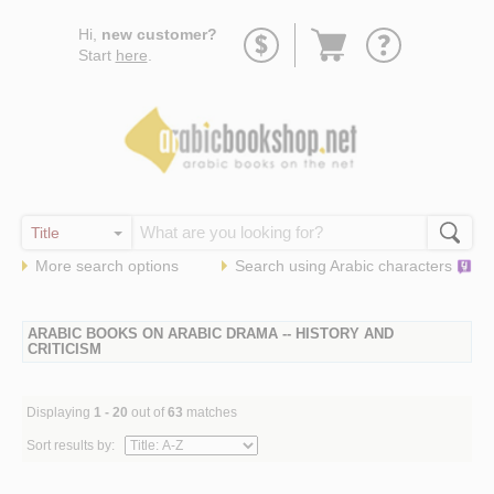
Go
Hi,
new customer?
to
Start
here
.
basket
More search options
Search using
Arabic
characters
ARABIC BOOKS ON ARABIC DRAMA -- HISTORY AND
CRITICISM
Displaying
1 - 20
out of
63
matches
Sort results by: