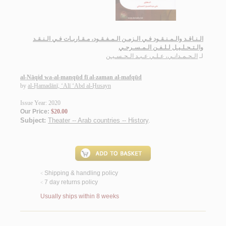
الـنـاقـد والـمـنـقـود فـي الـزمـن الـمـفـقـود، مـقـاربـات فـي الـنـقـد
والـتـحـلـيـل لـلـفـن الـمـسـرحـي
لـ
الـحـمـدانـي، عـلـي عـبـد الـحـسـيـن
al-Nāqid wa-al-manqūd fī al-zaman al-mafqūd
by
al-Ḥamadānī, ‘Alī ‘Abd al-Ḥusayn
Issue Year: 2020
Our Price:
$20.00
Subject:
Theater -- Arab countries -- History
.
Shipping & handling policy
<
7 day returns policy
<
Usually ships within 8 weeks