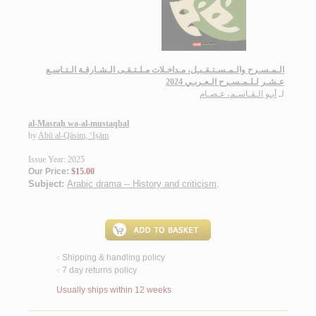
الـمـسـرح والـمـسـتـقـبـل، مـداخـلات مـلـتـقـى الـشـارقـة الـتـاسـع
عـشـر لـلـمـسـرح الـعـربـي 2024
لـ
أبـو الـقـاسـم، عـصـام
al-Masraḥ wa-al-mustaqbal
by
Abū al-Qāsim, ‘Iṣām
Issue Year: 2025
Our Price:
$15.00
Subject:
Arabic drama -- History and criticism
.
Shipping & handling policy
<
7 day returns policy
<
Usually ships within 12 weeks