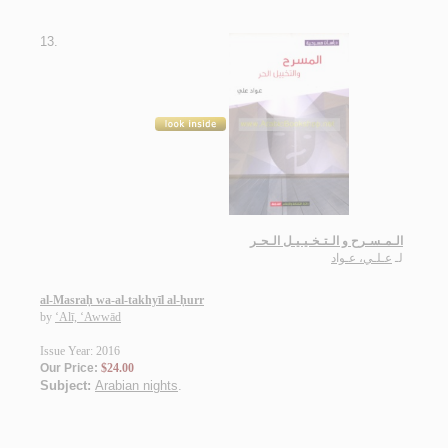
13.
الـمـسـرح و الـتـخـيـيـل الـحـر
لـ
عـلـي، عـواد
al-Masraḥ wa-al-takhyīl al-ḥurr
by
‘Alī, ‘Awwād
Issue Year: 2016
Our Price:
$24.00
Subject:
Arabian nights
.