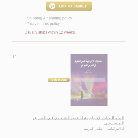
Shipping & handling policy
<
7 day returns policy
<
Usually ships within 12 weeks
14.
الـمـعـالـجـات الإخـراجـيـة لـلـنـص الـشـعـري فـي الـعـرض
الـمـسـرحـي
لـ
الـركـابـي، عـلـي كـريـم