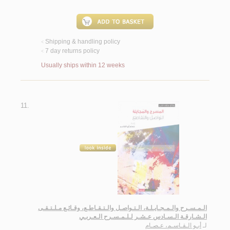
Shipping & handling policy
<
7 day returns policy
<
Usually ships within 12 weeks
11.
الـمـسـرح والـمـجـايـلـة، الـتـواصـل والـتـقـاطـع، وقـائـع مـلـتـقـى
الـشـارقـة الـسـادس عـشـر لـلـمـسـرح الـعـربـي
لـ
أبـو الـقـاسـم، عـصـام