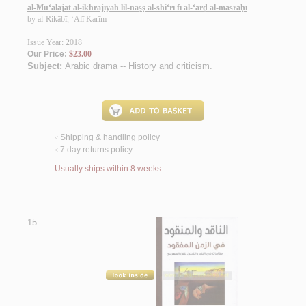
al-Mu‘ālajāt al-ikhrājīyah lil-naṣṣ al-shi‘rī fī al-‘arḍ al-masraḥī
by
al-Rikābī, ‘Alī Karīm
Issue Year: 2018
Our Price:
$23.00
Subject:
Arabic drama -- History and criticism
.
Shipping & handling policy
<
7 day returns policy
<
Usually ships within 8 weeks
15.