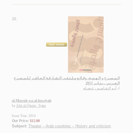
10.
الـمـسـرح و الـهـويـة، وقـائـع مـلـتـقـى الـشـارقـة الـعـاشـر لـلـمـسـرح
الـعـربـي ، يـنـايـر 2013
لـ
أبـو الـقـاسـم ، عـصـام
al-Masraḥ wa-al-huwīyah
by
Abū al-Qāsim, ‘Iṣām
Issue Year: 2014
Our Price:
$12.00
Subject:
Theater -- Arab countries -- History and criticism
.