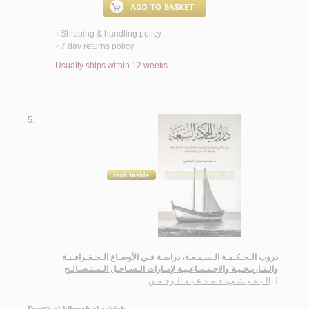
Shipping & handling policy
<
7 day returns policy
<
Usually ships within 12 weeks
5.
دروب الـحـكـمـة الـسـبـعـة، دراسـة فـي الأوضـاع الـجـغـرافـيـة
والـتـاريـخـيـة والاجـتـمـاعـيـة لإمـارات الـسـاحـل الـمـتـصـالـح
لـ
الـبـقـيـشـي، حـمـد عـبـد الـرحـمـن