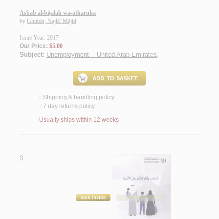
Asbāb al-biṭālah wa-āthāruhā
by
Ghubār, Najlā’ Mājid
Issue Year: 2017
Our Price:
$5.00
Subject:
Unemployment -- United Arab Emirates
.
Shipping & handling policy
<
7 day returns policy
<
Usually ships within 12 weeks
3.