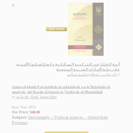
4.
أزمـة الـخـلـل فـي الـتـركـيـبـة الـسـكـانـيـة و انـعـكـاسـاتـهـا الأمـنـيـة
عـلـى دولـة الإمـارات الـعـربـيـة الـمـتـحـدة
لـ
الـزعـابـي، نـجـلاء جـاسـم سـالـم
Azmat al-khalal fī al-tarkībah al-sukkānīyah wa-in‘ikāsātuhā al-
amnīyah ‘alá Dawlat al-Imārāt al-‘Arabīyah al-Muttaḥidah
by
al-Za‘ābī, Najlā’ Jāsim Sālim
Issue Year: 2014
Our Price:
$48.00
Subject:
Demography -- Political aspects -- United Arab
Emirates
.