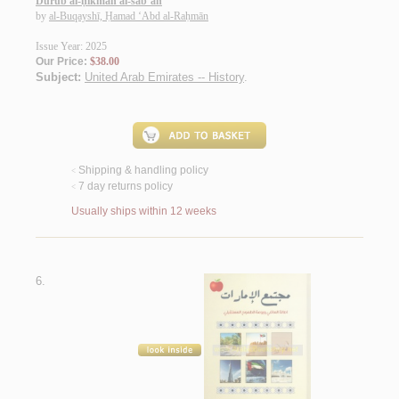
Durūb al-ḥikmah al-sab‘ah
by
al-Buqayshī, Ḥamad ‘Abd al-Raḥmān
Issue Year: 2025
Our Price:
$38.00
Subject:
United Arab Emirates -- History
.
Shipping & handling policy
<
7 day returns policy
<
Usually ships within 12 weeks
6.