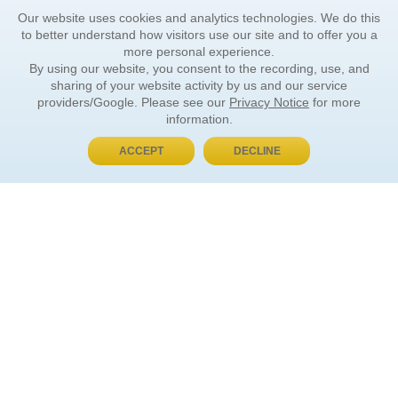
Our website uses cookies and analytics technologies. We do this
to better understand how visitors use our site and to offer you a
more personal experience.
By using our website, you consent to the recording, use, and
sharing of your website activity by us and our service
providers/Google. Please see our
Privacy Notice
for more
information.
ACCEPT
DECLINE
BUY NOW, PAY LATER
ORDER INFORMATION
Find Your Book
How to Order
About Basket
Market Availability
Order Tracking
Order Inquiries