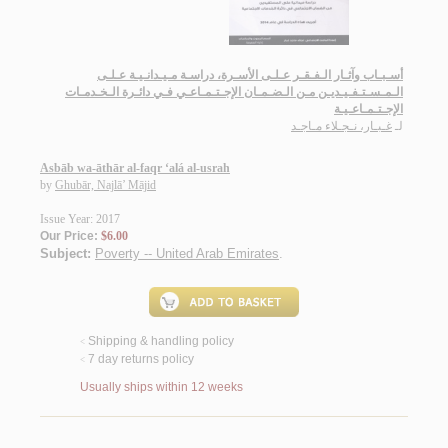
أسـبـاب وآثـار الـفـقـر عـلـى الأسـرة، دراسـة مـيـدانـيـة عـلـى
الـمـسـتـفـيـديـن مـن الـضـمـان الإجـتـمـاعـي فـي دائـرة الـخـدمـات
الإجـتـمـاعـيـة
لـ
غـبـار، نـجـلاء مـاجـد
Asbāb wa-āthār al-faqr ‘alá al-usrah
by
Ghubār, Najlā’ Mājid
Issue Year: 2017
Our Price:
$6.00
Subject:
Poverty -- United Arab Emirates
.
Shipping & handling policy
<
7 day returns policy
<
Usually ships within 12 weeks