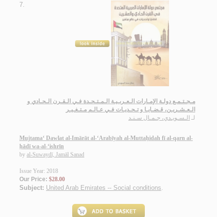
7.
مـجـتـمـع دولـة الإمـارات الـعـربـيـة الـمـتـحـدة فـي الـقـرن الـحـادي و
الـعـشـريـن، قـضـايـا و تـحـديـات فـي عـالـم مـتـغـيـر
لـ
الـسـويـدي، جـمـال سـنـد
Mujtama‘ Dawlat al-Imārāt al-‘Arabīyah al-Muttaḥidah fī al-qarn al-
ḥādī wa-al-‘ishrīn
by
al-Suwaydī, Jamāl Sanad
Issue Year: 2018
Our Price:
$28.00
Subject:
United Arab Emirates -- Social conditions
.