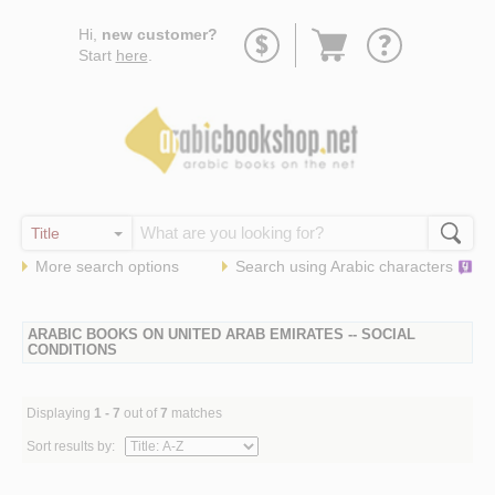
Go
Hi,
new customer?
to
Start
here
.
basket
More search options
Search using
Arabic
characters
ARABIC BOOKS ON UNITED ARAB EMIRATES -- SOCIAL
CONDITIONS
Displaying
1 - 7
out of
7
matches
Sort results by: