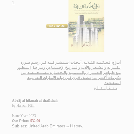
1.
أبـراج الـحـكـمـة الـثـلاثـة، أبـحـاث اسـتـشـرافـيـة فـي رسـم صـورة
لـلـتـراث والـشـعـر والأدب والـتـاريـخ الإجـتـمـاعي ومـراحـل الـتـطـور
مـع ظـواهـر الـعـمـران والـتـنـمـيـة والـحـضـارة مـسـتـخـلـصـة مـن
ذكـريـات أكـثـر مـن نـصـف قـرن فـي دولـة الإمـارات الـعـربـيـة
الـمـتـحـدة
لـ
حـنـظـل، فـالـح
Abrāj al-ḥikmah al-thalāthah
by
Ḥanẓal, Fāliḥ
Issue Year: 2023
Our Price:
$32.00
Subject:
United Arab Emirates -- History
.