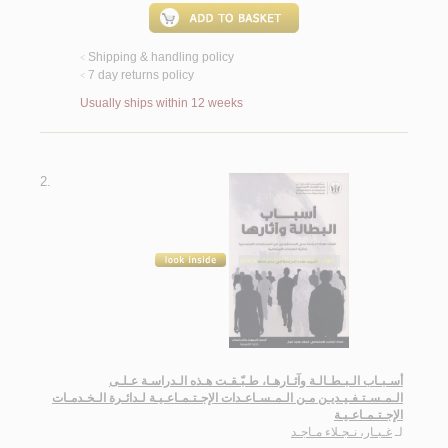
Shipping & handling policy
<
7 day returns policy
<
Usually ships within 12 weeks
2.
أسـبـاب الـبـطـالـة وآثـارهـا، طـبّـقـت هـذه الـدراسـة عـلـى
الـمـسـتـفـيـديـن مـن الـمـسـاعـدات الإجـتـمـاعـيـة لـدائـرة الـخـدمـات
الإجـتـمـاعـيـة
لـ
غـبـار، نـجـلاء مـاجـد