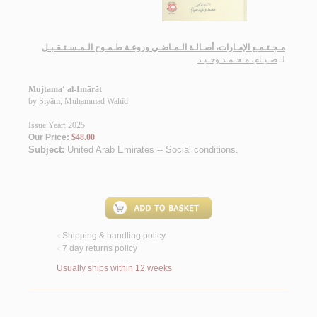
مـجـتـمـع الإمـارات، أصـالـة الـمـاضـي وروعـة طـمـوح الـمـسـتـقـبـل
لـ
صـيـام، مـحـمـد وحـيـد
Mujtama‘ al-Imārāt
by
Ṣiyām, Muḥammad Waḥīd
Issue Year: 2025
Our Price:
$48.00
Subject:
United Arab Emirates -- Social conditions
.
Shipping & handling policy
<
7 day returns policy
<
Usually ships within 12 weeks