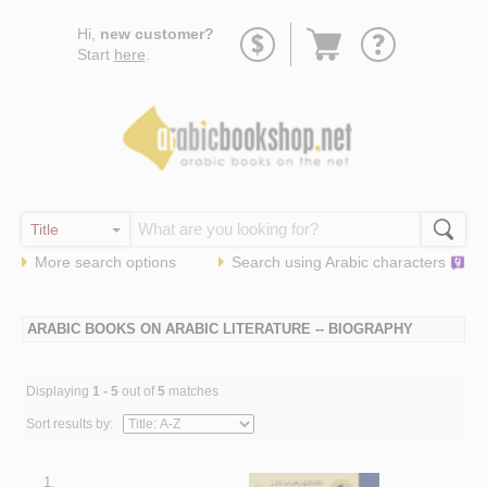
Go
Hi,
new customer?
to
Start
here
.
basket
More search options
Search using
Arabic
characters
ARABIC BOOKS ON ARABIC LITERATURE -- BIOGRAPHY
Displaying
1 - 5
out of
5
matches
Sort results by:
1.