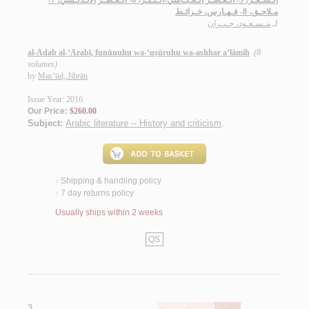
الـشـعـر، 5- الـعـصـر الـعـبـاسي-الـنـثـر، 6- الـعـصـر الأنـدلـسي، 7-
مـلاحـق، 8- فـهـارس، خـرائـط
لـ
مـسـعـود، جـبـران
al-Adab al-‘Arabī, funūnuhu wa-‘uṣūruhu wa-ashhar a‘lāmih
(8
volumes)
by
Mas‘ūd, Jibrān
Issue Year: 2016
Our Price:
$260.00
Subject:
Arabic literature -- History and criticism
.
Shipping & handling policy
<
7 day returns policy
<
Usually ships within 2 weeks
QS
3.