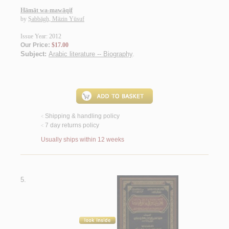
Hāmāt wa-mawāqif
by
Ṣabbāgh, Māzin Yūsuf
Issue Year: 2012
Our Price:
$17.00
Subject:
Arabic literature -- Biography
.
Shipping & handling policy
<
7 day returns policy
<
Usually ships within 12 weeks
5.