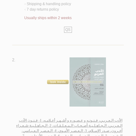
Shipping & handling policy
<
7 day returns policy
<
Usually ships within 2 weeks
QS
2.
الأدب الـعـربـي، فـنـونـه و عـصـوره و أشـهـر أعـلامـه، 1- فـنـون الأدب
الـعـربـي، الـجـاهـلـيـة-أصـحـاب الـمـعـلـقـات، 2- الـجـاهـلـيـة-شـعـراء
آخـرون، صـدر الإسـلام، 3- الـعـصـر الأمـوي، 4- الـعـصـر الـعـبـاسي-