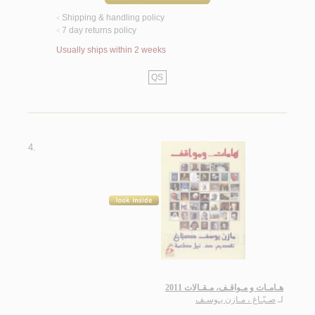
Shipping & handling policy
<
7 day returns policy
<
Usually ships within 2 weeks
QS
4.
هـامـات و مـواقـف، مـقـالات 2011
لـ
صـبّـاغ ، مـازن يـوسـف