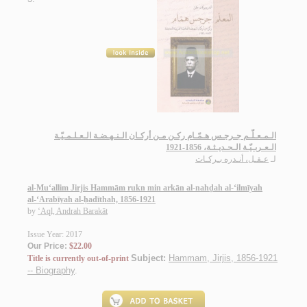
الـمـعـلّـم جـرجـس هـمّـام ركـن مـن أركـان الـنـهـضـة الـعـلـمـيّـة
الـعـربـيّـة الـحـديـثـة، 1856-1921
لـ
عـقـل، أنـدره بـركـات
al-Mu‘allim Jirjis Hammām rukn min arkān al-nahḍah al-‘ilmīyah
al-‘Arabīyah al-ḥadīthah, 1856-1921
by
‘Aql, Andrah Barakāt
Issue Year: 2017
Our Price:
$22.00
Subject:
Hammam, Jirjis, 1856-1921
Title is currently out-of-print
-- Biography
.