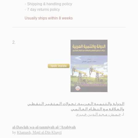
Shipping & handling policy
<
7 day returns policy
<
Usually ships within 8 weeks
2.
الـدولـة والـتـنـمـيـة الـعـربـيـة، تـحـولات الـمـتـغـيـر الـنـفـطـي
والـعـلاقـة مـع الـنـظـام الـعـالـمـي
لـ
خـمـش، مـجـد الـديـن خـيـري
al-Dawlah wa-al-tanmiyah al-‘Arabīyah
by
Khamash, Majd al-Dīn Khayrī