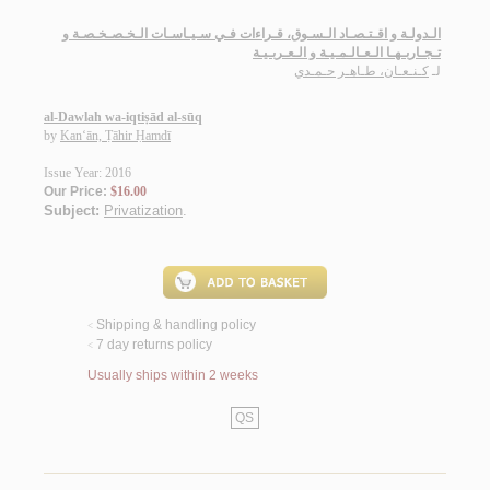
الـدولـة و اقـتـصـاد الـسـوق، قـراءات فـي سـيـاسـات الـخـصـخـصـة و
تـجـاربـهـا الـعـالـمـيـة و الـعـربـيـة
لـ
كـنـعـان، طـاهـر حـمـدي
al-Dawlah wa-iqtiṣād al-sūq
by
Kan‘ān, Ṭāhir Ḥamdī
Issue Year: 2016
Our Price:
$16.00
Subject:
Privatization
.
Shipping & handling policy
<
7 day returns policy
<
Usually ships within 2 weeks
QS