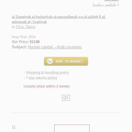
لـ
فـاعـور ، تـانـيـا
al-Tanmiyah al-basharīyah al-mustadāmah wa-al-takhṭīṭ fī al-
minṭaqah al-‘Arabīyah
by
Fā‘ūr, Tāniyā
Issue Year: 2014
Our Price:
$13.00
Subject:
Human capital -- Arab countries
.
Shipping & handling policy
<
7 day returns policy
<
Usually ships within 2 weeks
QS
11.