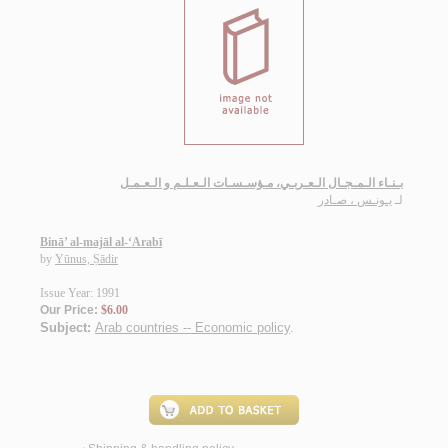
بـنـاء الـمـجـال الـعـربـي، مـؤسـسـات الـعـلـم و الـعـمـل
لـ
يـونـس ، صـادر
Binā’ al-majāl al-‘Arabī
by
Yūnus, Ṣādir
Issue Year: 1991
Our Price:
$6.00
Subject:
Arab countries -- Economic policy
.