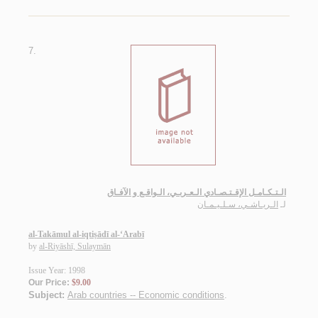
7.
الـتـكـامـل الإقـتـصـادي الـعـربـي، الـواقـع و الآفـاق
لـ
الـريـاشـي، سـلـيـمـان
al-Takāmul al-iqtiṣādī al-‘Arabī
by
al-Riyāshī, Sulaymān
Issue Year: 1998
Our Price:
$9.00
Subject:
Arab countries -- Economic conditions
.