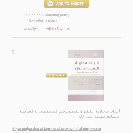
Shipping & handling policy
<
7 day returns policy
<
Usually ships within 8 weeks
5.
آلـيـات مـحـاربـة الـفـقـر والـتـسـول فـي الـمـجـتـمـعـات الـعـربـيـة
لـ
شـايـع، فـهـيـم عـبـد الإلـه
Ālīyāt muḥārabat al-faqr wa-al-tasawwul fī al-mujtama‘āt