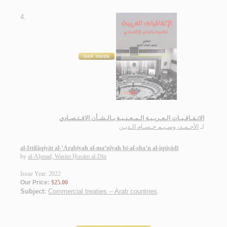
4.
الاتـفـاقـيـات الـعـربـيـة الـمـعـنـيـة بـالـشـأن الاقـتـصـادي
لـ
الأحـمـد، وسـيـم حـسـام الـديـن
al-Ittifāqīyāt al-‘Arabīyah al-ma‘nīyah bi-al-sha’n al-iqtiṣādī
by
al-Aḥmad, Wasīm Ḥusām al-Dīn
Issue Year: 2022
Our Price:
$25.00
Subject:
Commercial treaties -- Arab countries
.