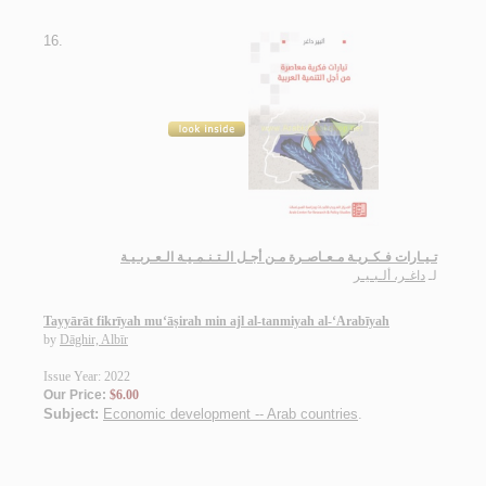
16.
تـيـارات فـكـريـة مـعـاصـرة مـن أجـل الـتـنـمـيـة الـعـربـيـة
لـ
داغـر، ألـبـيـر
Tayyārāt fikrīyah mu‘āṣirah min ajl al-tanmiyah al-‘Arabīyah
by
Dāghir, Albīr
Issue Year: 2022
Our Price:
$6.00
Subject:
Economic development -- Arab countries
.