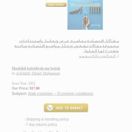
مـشـاكـل اقـتـصـاديـة مـعـاصـرة، عـرض وتـحـلـيـل واسـتـنـتـاجـات،
مـجـمـوعـة مـقـالات تـشـخـص وتـحـلـل مـواضـيـع اقـتـصـاديـة سـاخـنـة
وتـقـتـرح لـهـا الـحـلـول
لـ
الـخـالـدي، ذكـاء مـحـمـد
Mashākil iqtiṣādīyah mu‘āṣirah
by
al-Khālidī, Dhukā’ Muḥammad
Issue Year: 2022
Our Price:
$17.00
Subject:
Arab countries -- Economic conditions
.
Shipping & handling policy
<
7 day returns policy
<