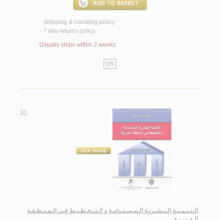
Shipping & handling policy
<
7 day returns policy
<
Usually ships within 2 weeks
QS
10.
الـتـنـمـيـة الـبـشـريـة الـمـسـتـدامـة و الـتــخـطـيـط فـي الـمـنـطـقـة
الـعـربـيـة