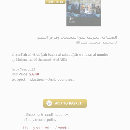
الـصـنـاعـة الـعـربـيـة بـيـن الـتـحـديـات وفـرص الـنـمـو
لـ
مـحـمـد، مـحـمـد عـبـد الله
al-Ṣinā‘ah al-‘Arabīyah bayna al-taḥaddīyāt wa-furaṣ al-numūw
by
Muḥammad, Muḥammad ‘Abd Allāh
Issue Year: 2023
Our Price:
$32.00
Subject:
Industries -- Arab countries
.
Shipping & handling policy
<
7 day returns policy
<
Usually ships within 8 weeks