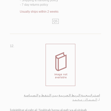
Shipping & handling policy
<
7 day returns policy
<
Usually ships within 2 weeks
QS
12.
اسـتـراتـيـجـيـة الـربـط الـعـربـيـة بـيـن الـنـفـط و الـسـيـاسـة
لـ
الـسـمـاك ، مـحـمـد
Istirātījīyat al-rabṭ al-‘Arabīyah bayna al-nafṭ wa-al-siyāsah