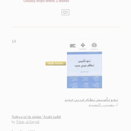
Usually ships within 2 weeks
QS
14.
نـحـو تـأسـيـس نـظـام عـربـي جـديـد
لـ
يـسـيـن ، الـسـيـد
Naḥwa ta’sīs niẓām ‘Arabī jadīd
by
Yāsīn, al-Sayyid