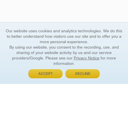
Our website uses cookies and analytics technologies. We do this
to better understand how visitors use our site and to offer you a
more personal experience.
By using our website, you consent to the recording, use, and
sharing of your website activity by us and our service
providers/Google. Please see our
Privacy Notice
for more
information.
ACCEPT
DECLINE
BUY NOW, PAY LATER
ORDER INFORMATION
Find Your Book
How to Order
About Basket