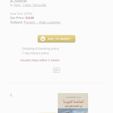
al-‘Arabīyah
by
Shāyi‘, Fahīm ‘Abd al-Ilāh
Issue Year: [2024]
Our Price:
$16.00
Subject:
Poverty -- Arab countries
.
Shipping & handling policy
<
7 day returns policy
<
Usually ships within 2 weeks
QS
6.