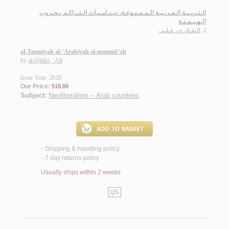
الـتـربـيـة الـعـربـيـة الـمـمـنـوعـة، ديـنـامـيـات الـتـراكـم بـحـروب
الـهـيـمـنـة
لـ
الـقـادري، عـلـي
al-Tanmiyah al-‘Arabīyah al-mamnū‘ah
by
al-Qādirī, ‘Alī
Issue Year: 2020
Our Price:
$18.00
Subject:
Neoliberalism -- Arab countries
.
Shipping & handling policy
<
7 day returns policy
<
Usually ships within 2 weeks
QS