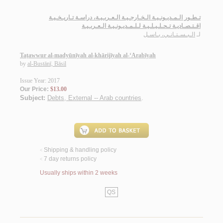
تـطـور الـمـديـونـيـة الـخـارجـيـة الـعـربـيـة، دراسـة تـاريـخـيـة
اقـتـصـاديـة تـحـلـيـلـيـة لـلـمـديـونـيـة الـعـربـيـة
لـ
الـبـسـتـانـي، بـاسـل
Taṭawwur al-madyūnīyah al-khārijīyah al-‘Arabīyah
by
al-Bustānī, Bāsil
Issue Year: 2017
Our Price:
$13.00
Subject:
Debts, External -- Arab countries
.
Shipping & handling policy
<
7 day returns policy
<
Usually ships within 2 weeks
QS