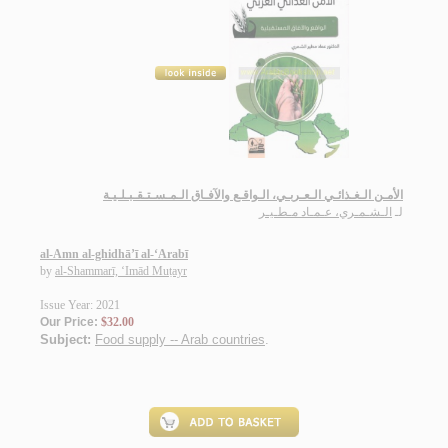
الأمـن الـغـذائـي الـعـربـي، الـواقـع والآفـاق الـمـسـتـقـبـلـيـة
لـ
الـشـمـري، عـمـاد مـطـيـر
al-Amn al-ghidhā’ī al-‘Arabī
by
al-Shammarī, ‘Imād Muṭayr
Issue Year: 2021
Our Price:
$32.00
Subject:
Food supply -- Arab countries
.