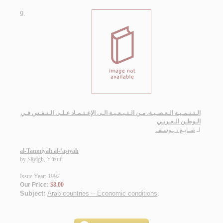
9.
الـتـنـمـيـة الـعـصـيـة، مـن الـتـبـعـيـة الـى الإعـتـمـاد عـلـى الـنـفـس فـي
الـوطـن الـعـربـي
لـ
صـايـغ ، يـوسـف
al-Tanmiyah al-‘aṣīyah
by
Ṣāyigh, Yūsuf
Issue Year: 1992
Our Price:
$8.00
Subject:
Arab countries -- Economic conditions
.