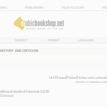
OOKS
RARE BOOKS
YOUR ACCOUNT
FA
SUBJECT
FORMAT
LANGUAGE
 HISTORY AND CRITICISM
لـعـمـانـي حـتـى نـهـايـة الـدولـة الأمـويـة (132 هـ
ـلـي، مـحـمـود بن مـحـمـد
 nihāyat al-dawlah al-Umawīyah (132 H)
n Muḥammad