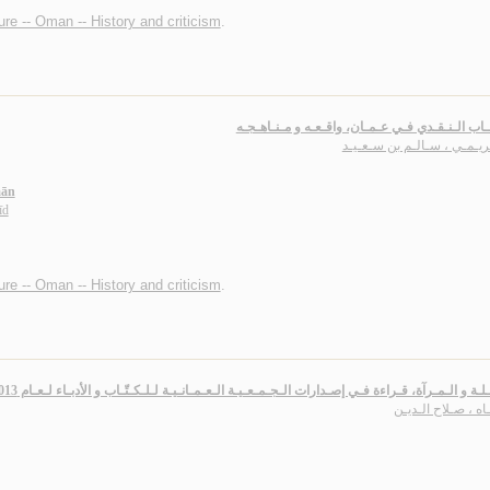
ture -- Oman -- History and criticism
.
اب الـنـقـدي فـي عـمـان، واقـعـه و مـنـاهـجـه
ريـمـي ، سـالـم بن سـعـيـد
mān
īd
ture -- Oman -- History and criticism
.
ـة و الـمـرآة، قـراءة فـي إصـدارات الـجـمـعـيـة الـعـمـانـيـة لـلـكـتّـاب و الأدبـاء لـعـام 2013 م. ، نـقـد
اه ، صـلاح الـديـن