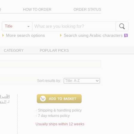
Q
HOW TO ORDER
ORDER STATUS
More search options
Search using
Arabic
characters
CATEGORY
POPULAR PICKS
Sort results by:
الأدب ا)
لـ
الـذه
Shipping & handling policy
<
7 day returns policy
<
Usually ships within 12 weeks