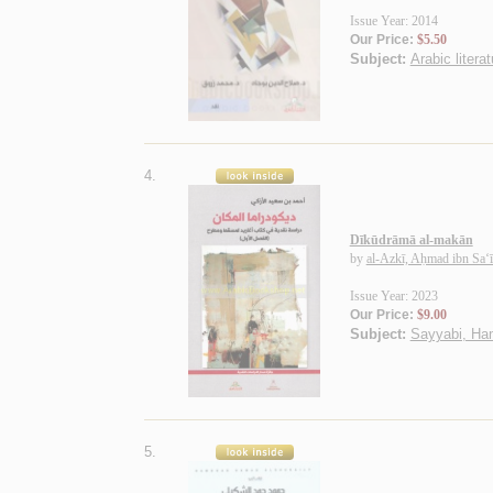
Issue Year: 2014
Our Price:
$5.50
Subject:
Arabic litera
4.
Dīkūdrāmā al-makān
by
al-Azkī, Aḥmad ibn Sa‘
Issue Year: 2023
Our Price:
$9.00
Subject:
Sayyabi, Ham
5.