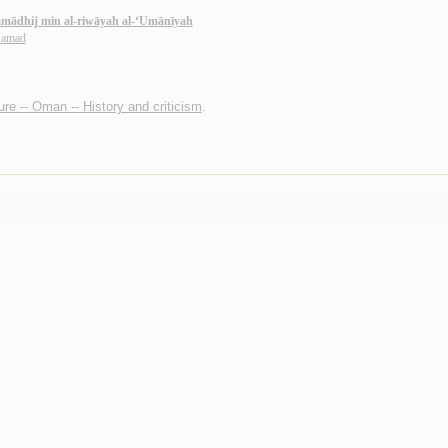
 namādhij min al-riwāyah al-‘Umānīyah
Ḥamad
ture -- Oman -- History and criticism
.