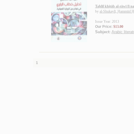
Taḥlīl khiṭāb al-rāwī fī
by
al-Shukaylī, Ḥammūd 
Issue Year: 2013
Our Price:
$13.00
Subject:
Arabic litera
1