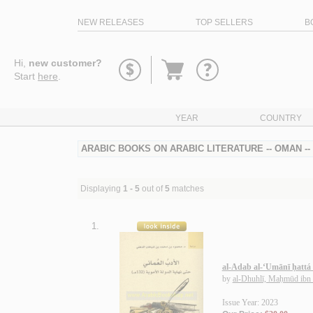
NEW RELEASES
TOP SELLERS
B
Go
Hi,
new customer?
to
Start
here
.
basket
YEAR
COUNTRY
ARABIC BOOKS ON ARABIC LITERATURE -- OMAN --
Displaying
1 - 5
out of
5
matches
1.
al-Adab al-‘Umānī ḥattá
by
al-Dhuhlī, Maḥmūd ib
Issue Year: 2023