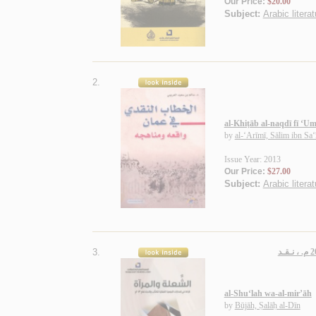
Our Price:
$20.00
Subject:
Arabic litera
2.
al-Khiṭāb al-naqdī fī ‘U
by
al-‘Arīmī, Sālim ibn Sa‘
Issue Year: 2013
Our Price:
$27.00
Subject:
Arabic litera
3.
al-Shu‘lah wa-al-mir’āh
by
Būjāh, Ṣalāḥ al-Dīn