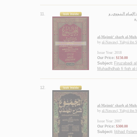
11.
لإمـام الـنـووي، و
ه
al-Majmū‘ sharḥ al-Mu
by
al-Nawawī, Yaḥyá ibn S
Issue Year: 2018
Our Price:
$150.00
Subject:
Firuzabadi al
Muhadhdhab fi fiqh al-
12.
al-Majmū‘ sharḥ al-Mu
by
al-Nawawī, Yaḥyá ibn S
Issue Year: 2007
Our Price:
$300.00
Subject:
Ijtihad (Isla