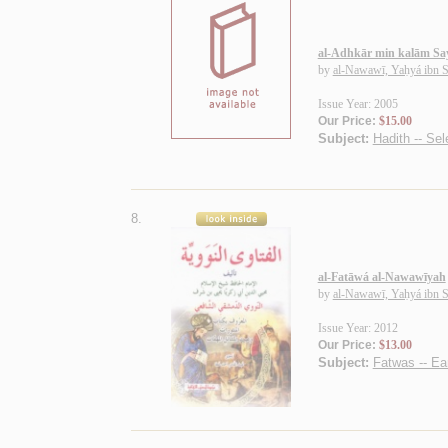
al-Adhkār min kalām Say
by
al-Nawawī, Yaḥyá ibn S
Issue Year: 2005
Our Price:
$15.00
Subject:
Hadith -- Sel
8.
al-Fatāwá al-Nawawīyah
by
al-Nawawī, Yaḥyá ibn S
Issue Year: 2012
Our Price:
$13.00
Subject:
Fatwas -- Ea