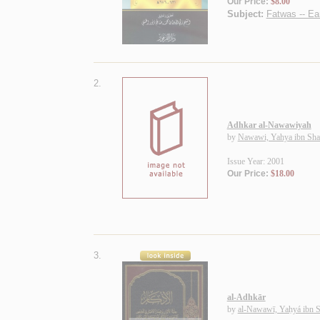
Our Price:
$8.00
Subject:
Fatwas -- Ea
2.
Adhkar al-Nawawiyah
by
Nawawi, Yahya ibn Sha
Issue Year: 2001
Our Price:
$18.00
3.
al-Adhkār
by
al-Nawawī, Yaḥyá ibn S