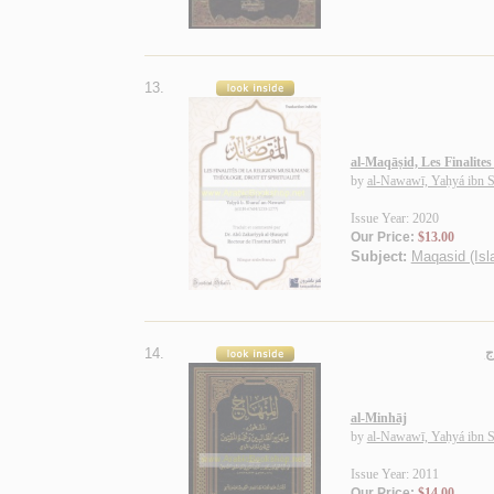
13.
al-Maqāṣid, Les Finalites
by
al-Nawawī, Yaḥyá ibn S
Issue Year: 2020
Our Price:
$13.00
Subject:
Maqasid (Isl
14.
ج
al-Minhāj
by
al-Nawawī, Yaḥyá ibn S
Issue Year: 2011
Our Price:
$14.00