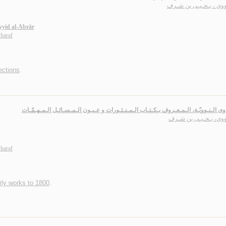
ـووي ، يـحـيـى بن شـرف
yid al-Abrār
haraf
ections
.
اوى الـنـوويّـة، الـمـعـروف بـكـتـاب الـمـنـثـورات و عـيـون الـمـسـائـل الـمـهـمّـات
ـووي، يـحـيـى بن شـرف
haraf
rly works to 1800
.