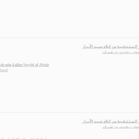
ر الـمـنـتـخـبـة من كـلام سـيـد الأبـرار
ـووي ، يـحـيـى بن شـرف
ah min kalām Sayyid al-Abrār
haraf
ر الـمـنـتـخـبـة من كـلام سـيـد الأبـرار
ـووي ، يـحـيـى بن شـرف