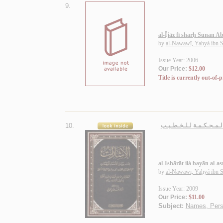
9.
al-Ījāz fī sharḥ Sunan Ab
by
al-Nawawī, Yaḥyá ibn S
Issue Year: 2006
Our Price:
$12.00
Title is currently out-of-p
10.
 الـمـحـكـمـة لـلـخـطـيـب
al-Ishārāt ilá bayān al-
by
al-Nawawī, Yaḥyá ibn S
Issue Year: 2009
Our Price:
$11.00
Subject:
Names, Perso