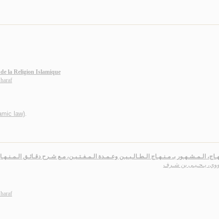
 de la Religion Islamique
haraf
amic law)
.
هـاج، الـمـشـهـور بـ مـنـهـاج الـطـالـبـيـن وعـمـدة الـمـفـتـيـن، مـع شـرح دقـائـق الـمـنـهـا
ـووي، يـحـيـى بن شـرف
haraf