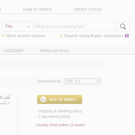
Q
HOW TO ORDER
ORDER STATUS
More search options
Search using
Arabic
characters
CATEGORY
POPULAR PICKS
Sort results by:
آداب ال
لـ
الـن
Shipping & handling policy
<
7 day returns policy
<
Usually ships within 12 weeks