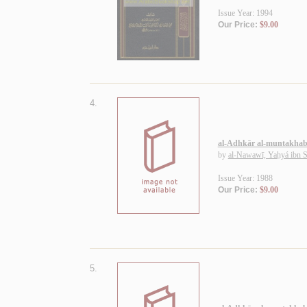
Issue Year: 1994
Our Price:
$9.00
4.
al-Adhkār al-muntakhab
by
al-Nawawī, Yaḥyá ibn S
Issue Year: 1988
Our Price:
$9.00
5.