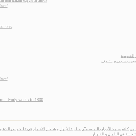
ah min kalām Sayyid al-abrār
haraf
ections
.
 الـنـوويـة
ـووي، يـحـيـى بن شـرف
h
haraf
am -- Early works to 1800
.
ر من كـلام سـيـد الأبـرار، الـمـسـمـّى حـلـيـة الأبـرار و شـعـار الأخـيـار في تـلـخـيـص الـدعـو
ـحـبـة في الـلـيـل و الـنـهـار