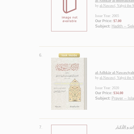
al-Adhkār al-muntakhab
by
al-Nawawī, Yaḥyá ibn S
Issue Year: 2005
Our Price:
$7.00
Subject:
Hadith -- Sel
6.
al-Adhkār al-Nawawīya
by
al-Nawawī, Yaḥyá ibn S
Issue Year: 2020
Our Price:
$34.00
Subject:
Prayer -- Isl
7.
ات و الأذكـار