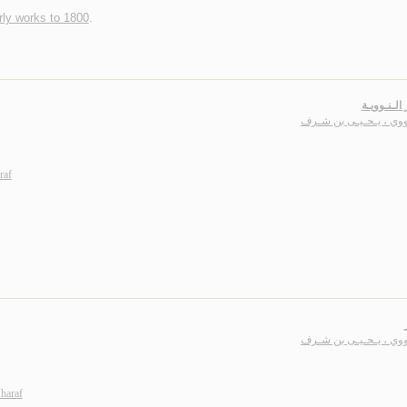
rly works to 1800
.
 الـنـوويـة
ـووي ، يـحـيـى بن شـرف
raf
ـووي ، يـحـيـى بن شـرف
haraf