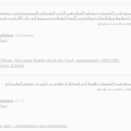
مـوع شـرح الـمـهـذب، نـسـخـة الإمـام تـقـي الـديـن الـسـبـكـي الـمـنـسـوخـة مـن نـسـخـة ا
ـا خـطـوط مـطـالـعـات جـمـاعـة مـن أئـمـة الـشـافـعـيـة مـنـهـم أبـو بـكـر الأذرعـي و غـيـر
ـووي، يـحـيـى بن شـرف
hadhdhab
(10 volumes)
haraf
-Shirazi, Abu Ishaq Ibrahim ibn Ali ibn Yusuf, approximately 1003-1083.
Imam al-Shafii
.
مـوع شـرح الـمـهـذب، للإمـام أبـي اسـحـاق ابـراهـيـم بن عـلـي بن يـوسـف الـشـيـرازي
ـووي ، يـحـيـى بن شـرف
hadhdhab
(27 v.)
haraf
mic law) -- Interpretation and construction
.