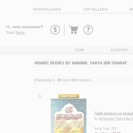
NEW RELEASES
TOP SELLERS
B
Go
Hi,
new customer?
to
Start
here
.
basket
YEAR
COUNTRY
ARABIC BOOKS BY NAWAWI, YAHYA IBN SHARAF
Displaying
1 - 20
out of
93
matches
1.
Ādāb al-fatwá wa-al-muft
by
al-Nawawī, Yaḥyá ibn S
Issue Year: 2017