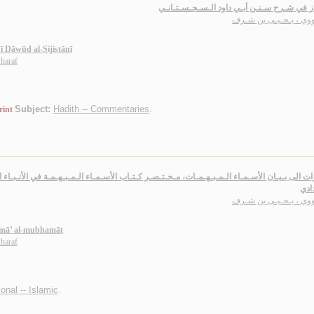
از في شـرح سـنـن أبـي داود الـسـجـسـتـانـي
ـووي ، يـحـيـى بن شـرف
ī Dāwūd al-Sijistānī
haraf
Subject:
Hadith -- Commentaries
.
rint
ات الى بـيـان الأسـمـاء الـمـبـهـمـات، مـخـتـصـر كـتـاب الأسـمـاء الـمـبـهـمـة في الأنـبـاء
دادي
ـووي ، يـحـيـى بن شـرف
asmā’ al-mubhamāt
haraf
nal -- Islamic
.