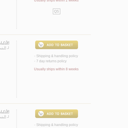
Usually ships within 2 weeks
QS
الأذكـا
لـ
الـن
Shipping & handling policy
<
7 day returns policy
<
Usually ships within 8 weeks
الأذكـا
لـ
الـن
Shipping & handling policy
<