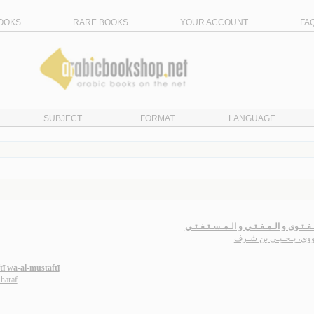
OOKS
RARE BOOKS
YOUR ACCOUNT
FA
SUBJECT
FORMAT
LANGUAGE
ـفـتـوى و الـمـفـتـي و الـمـسـتـفـتـي
ـووي، يـحـيـى بن شـرف
ī wa-al-mustaftī
haraf