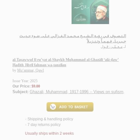
الـتـصـوف فـي رؤيـة الـشـيـخ مـحـمـد الـغـزالـي عـلـى ضـوء حـديـث
جـبـريـل فـهـمـاً وتـنـزيـلاً
لـ
مـعـمّـر، قـول
al-Taṣawwuf fī ru’yat al-Shaykh Muḥammad al-Ghazālī ‘alá ḍaw’
Ḥadīth Jibrīl fahman wa-tanzīlan
by
Mu‘ammar, Qawl
Issue Year: 2025
Our Price:
$9.00
Subject:
Ghazali, Muhammad, 1917-1996 -- Views on sufism
.
Shipping & handling policy
<
7 day returns policy
<
Usually ships within 2 weeks