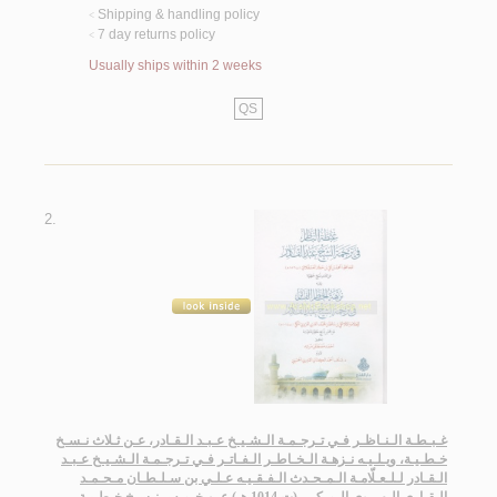
Shipping & handling policy
<
7 day returns policy
<
Usually ships within 2 weeks
QS
2.
غـبـطـة الـنـاظـر فـي تـرجـمـة الـشـيـخ عـبـد الـقـادر، عـن ثـلاث نـسـخ
خـطـيـة، ويـلـيـه نـزهـة الـخـاطـر الـفـاتـر فـي تـرجـمـة الـشـيـخ عـبـد
الـقـادر لـلـعـلّامـة الـمـحـدث الـفـقـيـه عـلـي بن سـلـطـان مـحـمـد