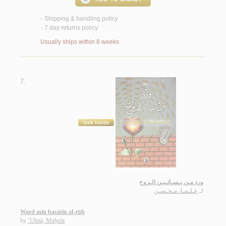
Shipping & handling policy
<
7 day returns policy
<
Usually ships within 8 weeks
7.
ورد مـن بـسـاتـيـن الـروح
لـ
عـلـمـا، مـحـسـن
Ward min basātīn al-rūḥ
by
‘Ulmā, Muḥsin