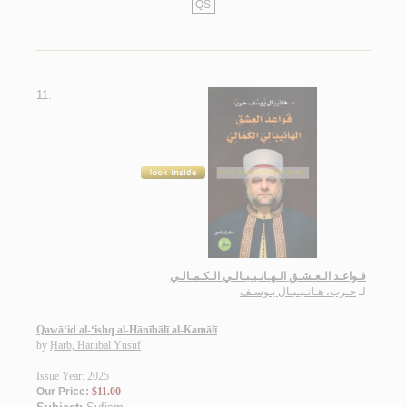
QS
11.
قـواعـد الـعـشـق الـهـانـيـبـالـي الـكـمـالـي
لـ
حـرب، هـانـيـبـال يـوسـف
Qawā‘id al-‘ishq al-Hānībālī al-Kamālī
by
Ḥarb, Hānībāl Yūsuf
Issue Year: 2025
Our Price:
$11.00