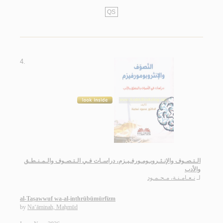
QS
4.
الـتـصـوف والإنـثـروبـومـورفـيـزم، دراسـات فـي الـتـصـوف والـمـنـطـق
والأدب
لـ
نـعـامـنـة، مـحـمـود
al-Taṣawwuf wa-al-inthrūbūmūrfīzm
by
Na‘āminah, Maḥmūd