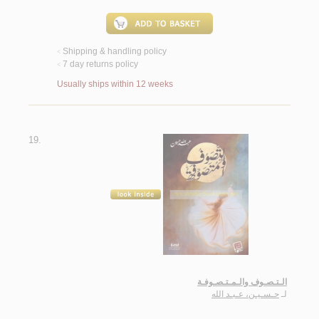
Shipping & handling policy
<
7 day returns policy
<
Usually ships within 12 weeks
19.
الـتـصـوف والـمـتـصـوفـة
لـ
حـسـيـن، عـبـد الله