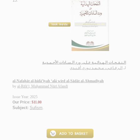
13.
الـنـفـحـات الـهـدائـيـة عـلـى ورد الـسـادات الأحـمـديـة
لـ
الـرفـاعـي، مـحـمـد نـوري أفـنـدي
al-Nafaḥāt al-hidā’īyah ‘alá wird al-Sādāt al-Aḥmadīyah
by
al-Rifā‘ī, Muḥammad Nūrī Afandī
Issue Year: 2025
Our Price:
$11.00
Subject:
Sufism
.