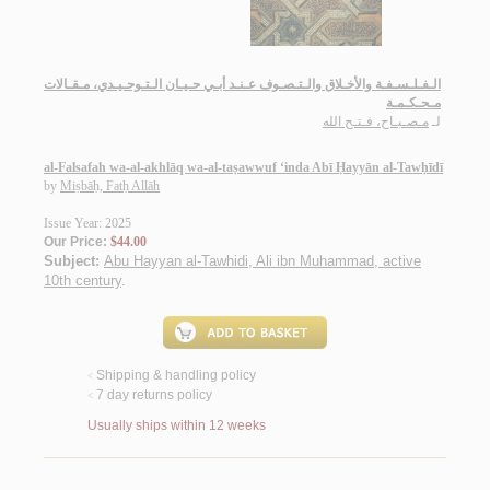
الـفـلـسـفـة والأخـلاق والـتـصـوف عـنـد أبـي حـيـان الـتـوحـيـدي، مـقـالات
مـحـكـمـة
لـ
مـصـبـاح، فـتـح الله
al-Falsafah wa-al-akhlāq wa-al-taṣawwuf ‘inda Abī Ḥayyān al-Tawḥīdī
by
Miṣbāḥ, Fatḥ Allāh
Issue Year: 2025
Our Price:
$44.00
Subject:
Abu Hayyan al-Tawhidi, Ali ibn Muhammad, active
10th century
.
Shipping & handling policy
<
7 day returns policy
<
Usually ships within 12 weeks