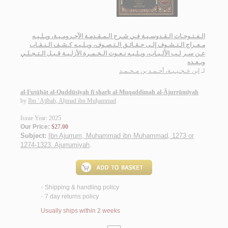
الـفـتـوحـات الـقـدوسـيـة فـي شـرح الـمـقـدمـة الآجـرومـيـة، ويـلـيـه
مـعـراج الـتـشـوف إلـى حـقـائـق الـتـصـوف، ويـلـيـه كـشـف الـنـقـاب
عـن سـر لـب الألـبـاب، ويـلـيـه نـعـوت الـخـمـرة الأزلـيـة قـبـل الـتـجـلـي
وبـعـده
لـ
ابن عـجـيـبـة، أحـمـد بن مـحـمـد
al-Futūḥāt al-Quddūsīyah fī sharḥ al-Muqaddimah al-Ājurrūmīyah
by
Ibn ‘Ajībah, Aḥmad ibn Muḥammad
Issue Year: 2025
Our Price:
$27.00
Subject:
Ibn Ajurrum, Muhammad ibn Muhammad, 1273 or
1274-1323. Ajurrumiyah
.
Shipping & handling policy
<
7 day returns policy
<
Usually ships within 2 weeks