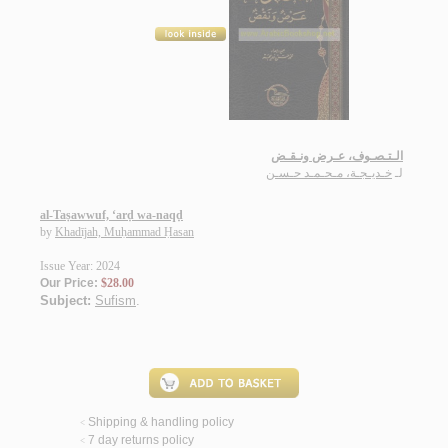
الـتـصـوف، عـرض ونـقـض
لـ
خـديـجـة، مـحـمـد حـسـن
al-Taṣawwuf, ‘arḍ wa-naqḍ
by
Khadījah, Muḥammad Ḥasan
Issue Year: 2024
Our Price:
$28.00
Subject:
Sufism
.
Shipping & handling policy
<
7 day returns policy
<