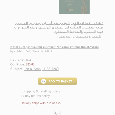
كـشـف الـغـطـاء بـالـنـور الـوهـبـي عـن أسـرار جـواهـر ابن الـعـربـي،
ومـعـه تـعـقـبـات الـعـلّامـة ابن الـمـقـرئ الـزبـيـدي، ونـقـد الـمـؤرخ ابن
فـهـد الـمـكـي، والـحـافـظ الـسـخـاوي
لـ
الـمـخـزومـي، عـمـر بن مـوسـى
Kashf al-ghiṭā’ bi-al-nūr al-wahabī ‘an asrār jawāhir Ibn al-‘Arabī
by
al-Makhzūmī, ‘Umar ibn Mūsá
Issue Year: 2024
Our Price:
$25.00
Subject:
Ibn al-Arabi, 1165-1240
.
Shipping & handling policy
<
7 day returns policy
<
Usually ships within 2 weeks
QS