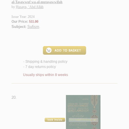
al-Taṣawwuf wa-al-mutaṣawwifah
by
Ḥusayn, ‘Abd Allāh
Issue Year: 2024
Our Price:
$11.00
Subject:
Sufism
.
Shipping & handling policy
<
7 day returns policy
<
Usually ships within 8 weeks
20.