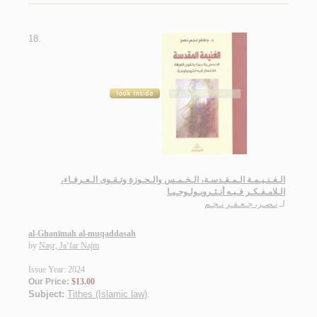
18.
الـغـنـيـمـة الـمـقـدسـة، الـخـمـس والـحـوزة وتـقـوى الـعـرفـاء،
الـلامـفـكـر فـيـه أنـثـروبـولـوجـيـا
لـ
نـصـر، جـعـفـر نـجـم
al-Ghanīmah al-muqaddasah
by
Naṣr, Ja‘far Najm
Issue Year: 2024
Our Price:
$13.00
Subject:
Tithes (Islamic law)
.