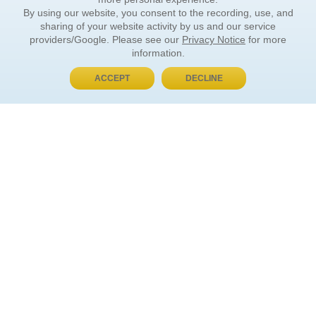
By using our website, you consent to the recording, use, and
sharing of your website activity by us and our service
providers/Google. Please see our
Privacy Notice
for more
information.
ACCEPT
DECLINE
BUY NOW, PAY LATER
ORDER INFORMATION
Find Your Book
How to Order
About Basket
Market Availability
Order Tracking
Order Inquiries
YOUR ACCOUNT