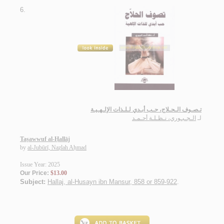
6.
تـصـوف الـحـلاج، حـب أبـدي لـلـذات الإلـهـيـة
لـ
الـجـبـوري، نـظـلـة أحـمـد
Taṣawwuf al-Ḥallāj
by
al-Jubūrī, Naẓlah Aḥmad
Issue Year: 2025
Our Price:
$13.00
Subject:
Hallaj, al-Husayn ibn Mansur, 858 or 859-922
.