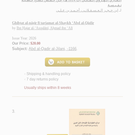
الـقـاري الـهـروي الـمـكـي (ت 1014 هـ) عـن خـمـس نـسـخ خـطـيـة
نـفـيـسـة
لـ
ابن حـجـر الـعـسـقـلانـي، أحـمـد بن عـلـي
Ghibṭat al-nāẓir fī tarjamat al-Shaykh ‘Abd al-Qādir
by
Ibn Ḥajar al-‘Asqalānī, Aḥmad ibn ‘Alī
Issue Year: 2026
Our Price:
$20.00
Subject:
Abd al-Qadir al-Jilani, -1166
.
Shipping & handling policy
<
7 day returns policy
<
Usually ships within 8 weeks
3.