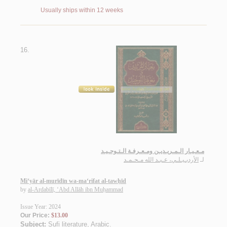
Usually ships within 12 weeks
16.
مـعـيـار الـمـريـديـن ومـعـرفـة الـتـوحـيـد
لـ
الأردبـيـلـي، عـبـد الله مـحـمـد
Mi‘yār al-murīdīn wa-ma‘rifat al-tawḥīd
by
al-Ardabīlī, ‘Abd Allāh ibn Muḥammad
Issue Year: 2024
Our Price:
$13.00
Subject:
Sufi literature, Arabic
.