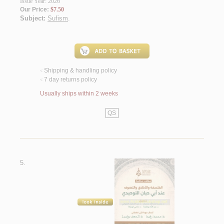
Issue Year: 2026
Our Price:
$7.50
Subject:
Sufism
.
Shipping & handling policy
<
7 day returns policy
<
Usually ships within 2 weeks
QS
5.