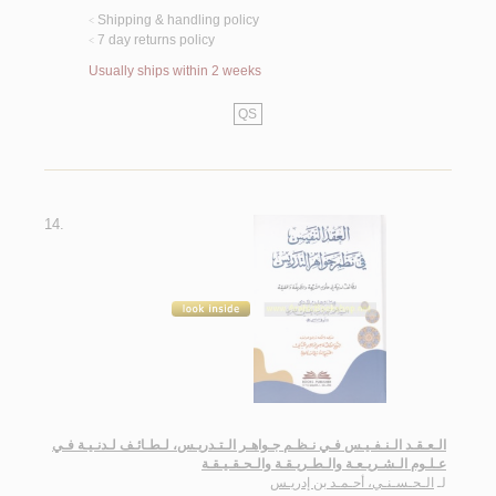
Shipping & handling policy
<
7 day returns policy
<
Usually ships within 2 weeks
QS
14.
الـعـقـد الـنـفـيـس فـي نـظـم جـواهـر الـتـدريـس، لـطـائـف لـدنـيـة فـي
عـلـوم الـشـريـعـة والـطـريـقـة والـحـقـيـقـة
لـ
الـحـسـنـي، أحـمـد بن إدريـس