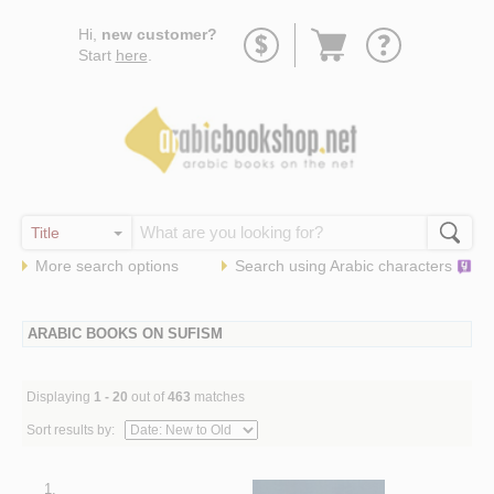
Go
Hi,
new customer?
to
Start
here
.
basket
More search options
Search using
Arabic
characters
ARABIC BOOKS ON SUFISM
Displaying
1 - 20
out of
463
matches
Sort results by:
1.