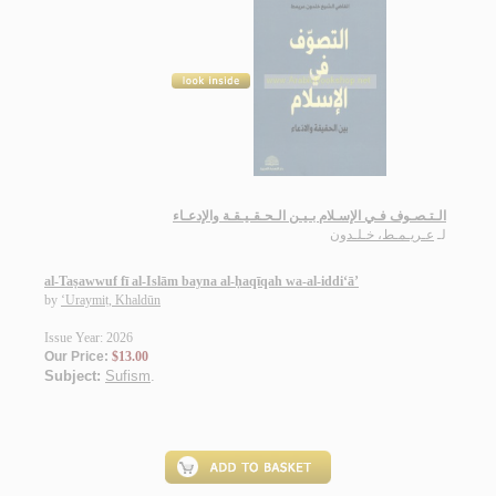
الـتـصـوف فـي الإسـلام بـيـن الـحـقـيـقـة والإدعـاء
لـ
عـريـمـط، خـلـدون
al-Taṣawwuf fī al-Islām bayna al-ḥaqīqah wa-al-iddi‘ā’
by
‘Uraymiṭ, Khaldūn
Issue Year: 2026
Our Price:
$13.00
Subject:
Sufism
.