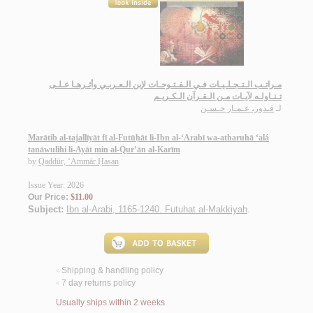
مـراتـب الـتـجـلـيـات فـي الـفـتـوحـات لإبن الـعـربـي وأثـرهـا عـلـى
تـنـاولـه لآيـات مـن الـقـرآن الـكـريـم
لـ
قـدور، عـمـار حـسـن
Marātib al-tajallīyāt fī al-Futūḥāt li-Ibn al-‘Arabī wa-atharuhā ‘alá
tanāwulihi li-Ayāt min al-Qur’ān al-Karīm
by
Qaddūr, ‘Ammār Ḥasan
Issue Year: 2026
Our Price:
$11.00
Subject:
Ibn al-Arabi, 1165-1240. Futuhat al-Makkiyah
.
Shipping & handling policy
<
7 day returns policy
<
Usually ships within 2 weeks