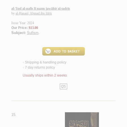
al-‘Iqd al-nafīs fī naẓm jawāhir al-tadrīs
by
al-Ḥasanī, Aḥmad ibn Idrīs
Issue Year: 2024
Our Price:
$13.00
Subject:
Sufism
.
Shipping & handling policy
<
7 day returns policy
<
Usually ships within 2 weeks
QS
15.