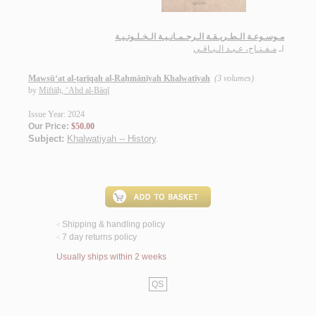
مـوسـوعـة الـطـريـقـة الـرحـمـانـيـة الـخـلـوتـيـة
لـ
مـفـتـاح، عـبـد الـبـاقـي
Mawsū‘at al-ṭarīqah al-Raḥmānīyah Khalwatīyah
(3 volumes)
by
Miftāḥ, ‘Abd al-Bāqī
Issue Year: 2024
Our Price:
$50.00
Subject:
Khalwatiyah -- History
.
Shipping & handling policy
<
7 day returns policy
<
Usually ships within 2 weeks
QS