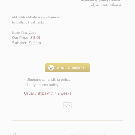
لـ
سـلّام، هـلال تـركـي
al-Ḥubb al-Ilāhī wa-al-taṣawwuf
by
Sallām, Hilāl Turkī
Issue Year: 2025
Our Price:
$11.00
Subject:
Sufism
.
Shipping & handling policy
<
7 day returns policy
<
Usually ships within 2 weeks
QS