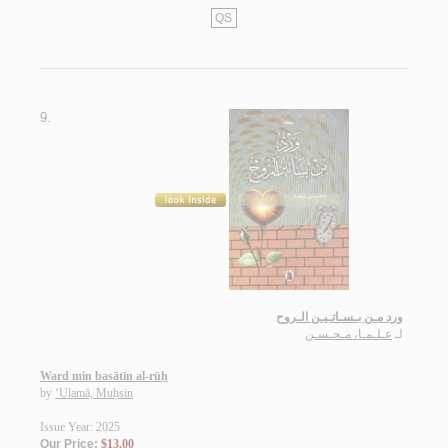
QS
9.
ورد مـن بـسـاتـيـن الـروح
لـ
عـلـمـا، مـحـسـن
Ward min basātīn al-rūḥ
by
‘Ulamā, Muḥsin
Issue Year: 2025
Our Price:
$13.00