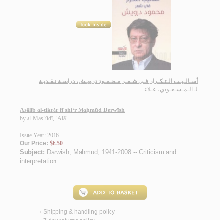
أسـالـيـب الـتـكـرار فـي شـعـر مـحـمـود درويـش، دراسـة نـقـديـة
لـ
الـمـسـعـودي، عـلاء
Asālīb al-tikrār fī shi‘r Maḥmūd Darwīsh
by
al-Mas‘ūdī, ‘Alā’
Issue Year: 2016
Our Price:
$6.50
Subject:
Darwish, Mahmud, 1941-2008 -- Criticism and
interpretation
.
Shipping & handling policy
<