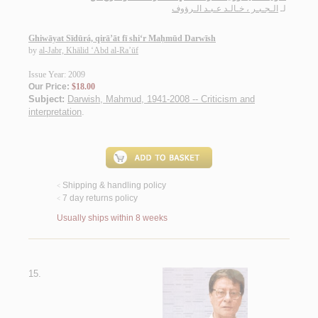
لـ
الـجـبـر ، خـالـد عـبـد الـرؤوف
Ghiwāyat Sīdūrá, qirā’āt fī shi‘r Maḥmūd Darwīsh
by
al-Jabr, Khālid ‘Abd al-Ra’ūf
Issue Year: 2009
Our Price:
$18.00
Subject:
Darwish, Mahmud, 1941-2008 -- Criticism and
interpretation
.
Shipping & handling policy
<
7 day returns policy
<
Usually ships within 8 weeks
15.