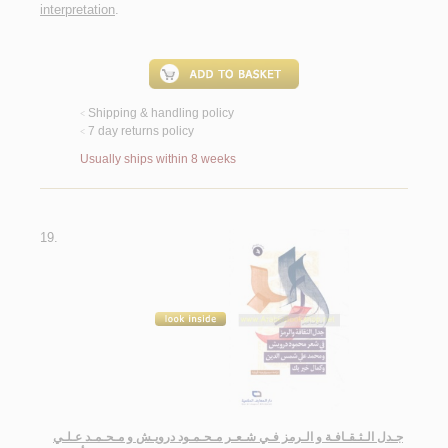
interpretation
.
Shipping & handling policy
<
7 day returns policy
<
Usually ships within 8 weeks
19.
جـدل الـثـقـافـة و الـرمز فـي شـعـر مـحـمـود درويـش و مـحـمـد عـلـي