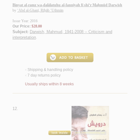
Binyat al-ramz wa-dalālatuhu al-fannīyah fī shi‘r Maḥmūd Darwīsh
by
‘Abd al-Ghanī, Rīḥāb ‘Uthmān
Issue Year: 2016
Our Price:
$28.00
Subject:
Darwish, Mahmud, 1941-2008 -- Criticism and
interpretation
.
Shipping & handling policy
<
7 day returns policy
<
Usually ships within 8 weeks
12.