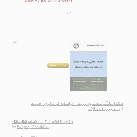
Usually ships within 2 weeks
QS
16.
هـكـذا تـكـلّـم مـحـمـود درويـش، دراسـات في ذكـرى رحـيـلـه
لـ
بـلـقـزيـز، عـبـد الإلـه
Hākadhā takallama Maḥmūd Darwīsh
by
Balqazīz, ‘Abd al-Ilāh