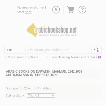
Go
Hi,
new customer?
to
Start
here
.
basket
More search options
Search using
Arabic
characters
ARABIC BOOKS ON DARWISH, MAHMUD, 1941-2008 --
CRITICISM AND INTERPRETATION
Displaying
1 - 20
out of
44
matches
Sort results by: