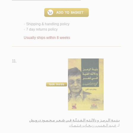
Shipping & handling policy
<
7 day returns policy
<
Usually ships within 8 weeks
11.
بـنـيـة الـرمـز و دلالـتـه الـفـنـيّـة فـي شـعـر مـحـمـود درويـش
لـ
عـبـد الـغـنـي، ريـحـاب عـثـمـان