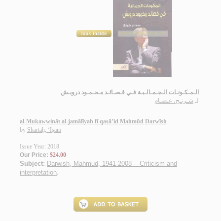
الـمـكـونـات الـجـمـالـيـة فـي قـصـائـد مـحـمـود درويـش
لـ
شـرتـح، عـصـام
al-Mukawwināt al-jamālīyah fī qaṣā’id Maḥmūd Darwīsh
by
Shartaḥ, ‘Iṣām
Issue Year: 2018
Our Price:
$24.00
Subject:
Darwish, Mahmud, 1941-2008 -- Criticism and
interpretation
.