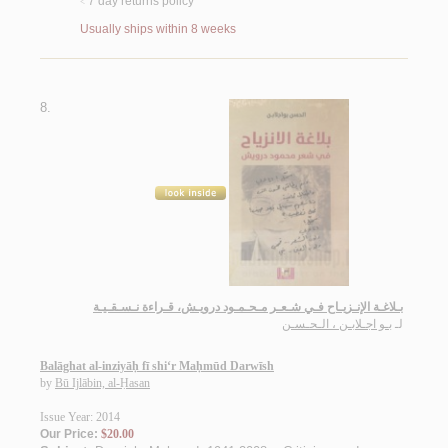
7 day returns policy
<
Usually ships within 8 weeks
8.
بـلاغـة الإنـزيـاح فـي شـعـر مـحـمـود درويـش، قـراءة نـسـقـيـة
لـ
بـو اجـلابـن ، الـحـسـن
Balāghat al-inziyāḥ fī shi‘r Maḥmūd Darwīsh
by
Bū Ijlābin, al-Ḥasan
Issue Year: 2014
Our Price:
$20.00