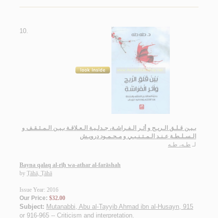
10.
بـيـن قـلـق الـريـح و أثـر الـفـراشـة، جـدلـيـة الـعـلاقـة بـيـن الـمـثـقـف و
الـسـلـطـة عـنـد الـمـتـنـبـي و مـحـمـود درويـش
لـ
طـه، طـه
Bayna qalaq al-rīḥ wa-athar al-farāshah
by
Ṭāhā, Ṭāhā
Issue Year: 2016
Our Price:
$32.00
Subject:
Mutanabbi, Abu al-Tayyib Ahmad ibn al-Husayn, 915
or 916-965 -- Criticism and interpretation
.