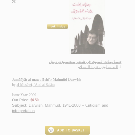
20.
جـمـالـيـات الـمـوت في شـعـر مـحـمـود درويـش
لـ
الـمـسـاوي ، عـبـد الـسـلام
Jamālīyāt al-mawt fī shi‘r Maḥmūd Darwīsh
by
al-Musāwī, ‘Abd al-Salām
Issue Year: 2009
Our Price:
$6.50
Subject:
Darwish, Mahmud, 1941-2008 -- Criticism and
interpretation
.