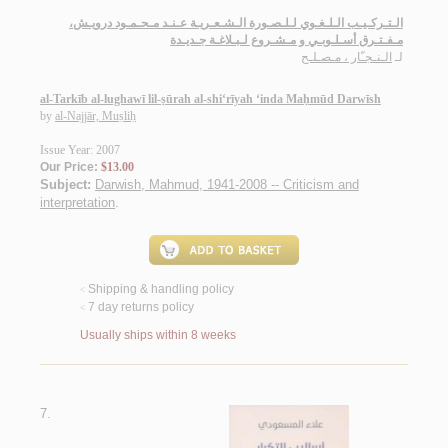
الـتـركـيـب الـلـغـوي لـلـصـورة الـشـعـريـة عـنـد مـحـمـود درويـش،
مـفـتـرق أسـلـوبـي و مـشـروع لـبـلاغـة جـديـدة
لـ
الـنـجـّار ، مـصـلـح
al-Tarkīb al-lughawī lil-ṣūrah al-shi‘rīyah ‘inda Maḥmūd Darwīsh
by
al-Najjār, Muṣliḥ
Issue Year: 2007
Our Price:
$13.00
Subject:
Darwish, Mahmud, 1941-2008 -- Criticism and
interpretation
.
Shipping & handling policy
<
7 day returns policy
<
Usually ships within 8 weeks
7.