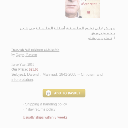
درويـش عـلـى تـخـوم الـفـلـسـفـة، أسـئـلـة الـفـلـسـفـة فـي شـعـر
مـحـمـود درويـش
لـ
قـطـوس، بـسّـام
Darwīsh ‘alá tukhūm al-falsafah
by
Qaṭṭūs, Bassām
Issue Year: 2019
Our Price:
$21.00
Subject:
Darwish, Mahmud, 1941-2008 -- Criticism and
interpretation
.
Shipping & handling policy
<
7 day returns policy
<
Usually ships within 8 weeks