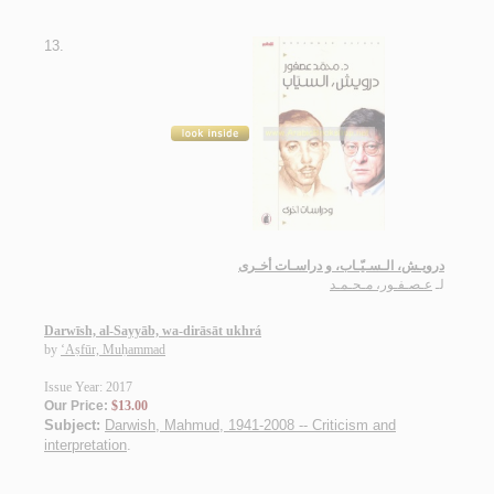
13.
درويـش، الـسـيّـاب، و دراسـات أخـرى
لـ
عـصـفـور، مـحـمـد
Darwīsh, al-Sayyāb, wa-dirāsāt ukhrá
by
‘Aṣfūr, Muḥammad
Issue Year: 2017
Our Price:
$13.00
Subject:
Darwish, Mahmud, 1941-2008 -- Criticism and
interpretation
.