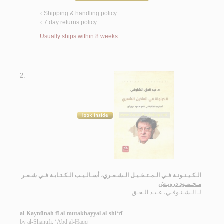
Shipping & handling policy
<
7 day returns policy
<
Usually ships within 8 weeks
2.
الـكـيـنـونـة فـي الـمـتـخـيـل الـشـعـري، أسـالـيـب الـكـتـابـة فـي شـعـر
مـحـمـود درويـش
لـ
الـشـنـوفـي، عـبـد الـحـق
al-Kaynūnah fī al-mutakhayyal al-shi‘rī
by
al-Shanūfī, ‘Abd al-Ḥaqq