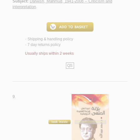
Subject:
Darwish, Mahmud, 1941-2008 -- Criticism and
interpretation
.
Shipping & handling policy
<
7 day returns policy
<
Usually ships within 2 weeks
QS
9.