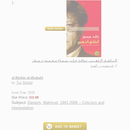
1.
الـبـاشـق الـذهـبـي، نـوافـذ عـلـى سـمـاء مـحـمـود درويـش
لـ
عـيـسـى، راشـد
al-Bāshiq al-dhahabī
by
‘Īsá, Rāshid
Issue Year: 2020
Our Price:
$11.00
Subject:
Darwish, Mahmud, 1941-2008 -- Criticism and
interpretation
.