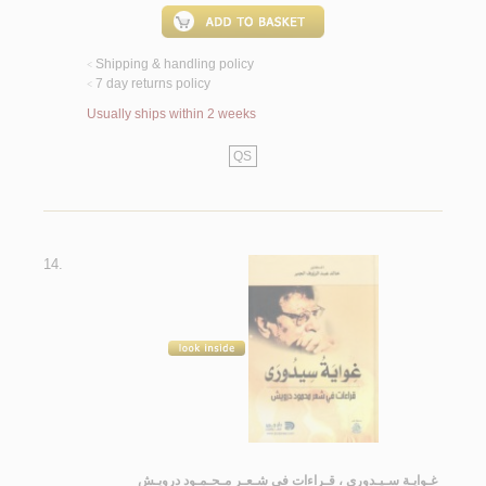
Shipping & handling policy
<
7 day returns policy
<
Usually ships within 2 weeks
QS
14.
غـوايـة سـيـدورى ، قـراءات في شـعـر مـحـمـود درويـش