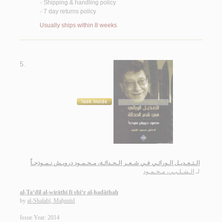
Shipping & handling policy
<
7 day returns policy
<
Usually ships within 8 weeks
5.
الـتـعـديـل الـوراثـي فـي شـعـر الـحـداثـة، مـحـمـود درويـش نـمـوذجـاً
لـ
الـشـلـبـي، مـحـمـود
al-Ta‘dīl al-wirāthī fī shi‘r al-ḥadāthah
by
al-Shalabī, Maḥmūd
Issue Year: 2014