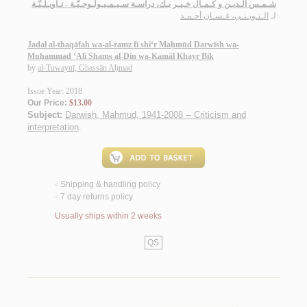
شـمـس الـديـن و كـمـال خـيـر بـك، دراسـة سـيـمـيـولـوجـيّـة - تـأويـلـيّـة
لـ
الـتـويـنـي، غـسـان أحـمـد
Jadal al-thaqāfah wa-al-ramz fī shi‘r Maḥmūd Darwīsh wa-
Muḥammad ‘Alī Shams al-Dīn wa-Kamāl Khayr Bik
by
al-Tuwaynī, Ghassān Aḥmad
Issue Year: 2018
Our Price:
$13.00
Subject:
Darwish, Mahmud, 1941-2008 -- Criticism and
interpretation
.
Shipping & handling policy
<
7 day returns policy
<
Usually ships within 2 weeks
QS