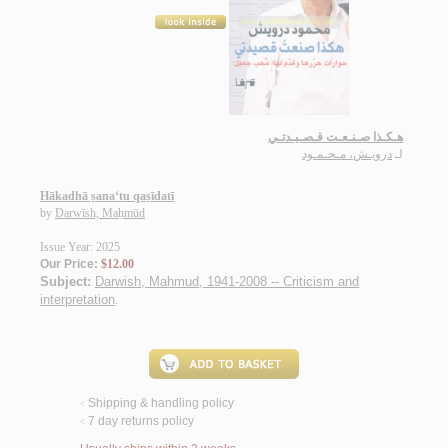
هـكـذا صـنـعـت قـصـيـدتـي
لـ
درويـش، مـحـمـود
Hākadhā ṣana‘tu qaṣīdatī
by
Darwīsh, Maḥmūd
Issue Year: 2025
Our Price:
$12.00
Subject:
Darwish, Mahmud, 1941-2008 -- Criticism and
interpretation
.
Shipping & handling policy
<
7 day returns policy
<