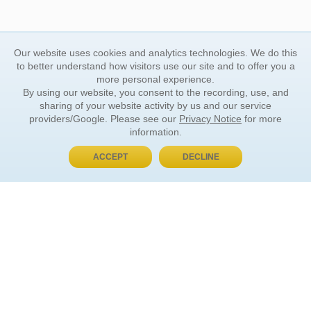
Our website uses cookies and analytics technologies. We do this
to better understand how visitors use our site and to offer you a
more personal experience.
By using our website, you consent to the recording, use, and
sharing of your website activity by us and our service
providers/Google. Please see our
Privacy Notice
for more
information.
ACCEPT
DECLINE
BUY NOW, PAY LATER
ORDER INFORMATION
Find Your Book
How to Order
About Basket
Market Availability