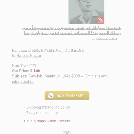
هـنـدسـة الـبـدايـات فـي شـعـر مـحـمـود درويـش، مـتـبـوعـاً بـ مـن
يـمـلـك الـقـصـيـدة؟ الـقـصـائـد الـمـحـذوفـة مـن سـنـوات حـيـفـا
لـ
حـمـزة، حـسـيـن
Handasat al-bidāyāt fī shi‘r Maḥmūd Darwīsh
by
Ḥamzah, Ḥusayn
Issue Year: 2023
Our Price:
$11.00
Subject:
Darwish, Mahmud, 1941-2008 -- Criticism and
interpretation
.
Shipping & handling policy
<
7 day returns policy
<
Usually ships within 2 weeks
QS