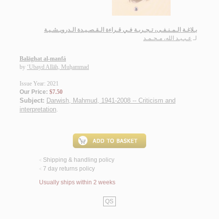
بـلاغـة الـمـنـفـى، تـجـربـة فـي قـراءة الـقـصـيـدة الـدرويـشـيـة
لـ
عـبـيـد الله، مـحـمـد
Balāghat al-manfá
by
‘Ubayd Allāh, Muḥammad
Issue Year: 2021
Our Price:
$7.50
Subject:
Darwish, Mahmud, 1941-2008 -- Criticism and
interpretation
.
Shipping & handling policy
<
7 day returns policy
<
Usually ships within 2 weeks
QS