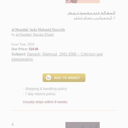
الـمـقـالـة عـنـد مـحـمـود درويـش
لـ
الـحـمـدانـي، بـسـام خـلـف
al-Maqālah ‘inda Maḥmūd Darwīsh
by
al-Ḥamdānī, Bassām Khalaf
Issue Year: 2016
Our Price:
$18.00
Subject:
Darwish, Mahmud, 1941-2008 -- Criticism and
interpretation
.
Shipping & handling policy
<
7 day returns policy
<
Usually ships within 8 weeks
4.