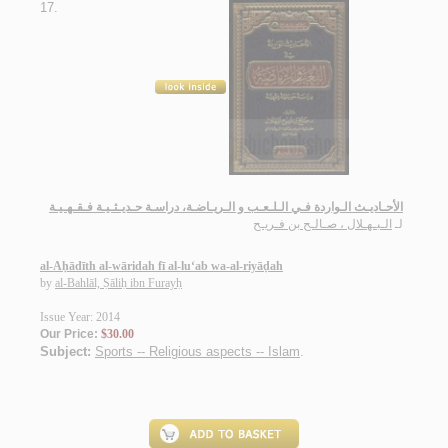
17.
الأحـاديـث الـواردة فـي الـلـعـب و الـريـاضـة، دراسـة حـديـثـيـة فـقـهـيـة
لـ
الـبـهـلال ، صـالـح بن فـريـح
al-Aḥādīth al-wāridah fī al-lu‘ab wa-al-riyāḍah
by
al-Bahlāl, Ṣāliḥ ibn Furayḥ
Issue Year: 2014
Our Price:
$30.00
Subject:
Sports -- Religious aspects -- Islam
.