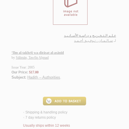
عـلـم الـتـخـريـج و دراسـة الأسـانـيـد
لـ
سـالـمـان ، تـوفـيـق أحـمـد
‘Ilm al-takhrīj wa-dirāsat al-asānīd
by
Sālimān, Tawfīq Aḥmad
Issue Year: 2005
Our Price:
$17.00
Subject:
Hadith -- Authorities
.
Shipping & handling policy
<
7 day returns policy
<
Usually ships within 12 weeks