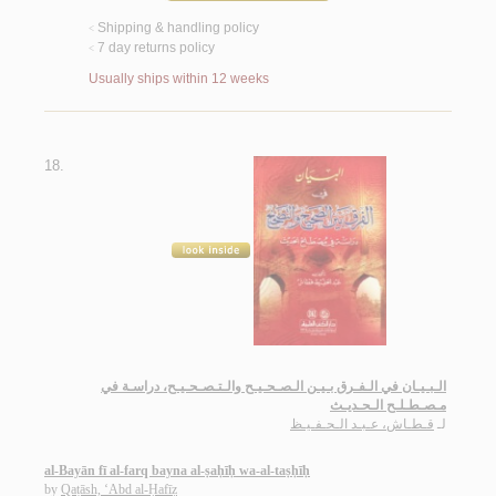
Shipping & handling policy
<
7 day returns policy
<
Usually ships within 12 weeks
18.
الـبـيـان في الـفـرق بـيـن الـصـحـيـح والـتـصـحـيـح، دراسـة في
مـصـطـلـح الـحـديـث
لـ
قـطـاش، عـبـد الـحـفـيـظ
al-Bayān fī al-farq bayna al-ṣaḥīḥ wa-al-taṣḥīḥ
by
Qaṭāsh, ‘Abd al-Ḥafīẓ