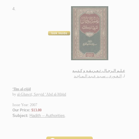
4.
عـلـم الـرجـال، تـعـريـفـه و كـتـبـه
لـ
الـغـوري ، سـيـد عـبـد الـمـاجـد
‘Ilm al-rijāl
by
al-Ghawrī, Sayyid ‘Abd al-Mājid
Issue Year: 2007
Our Price:
$13.00
Subject:
Hadith -- Authorities
.