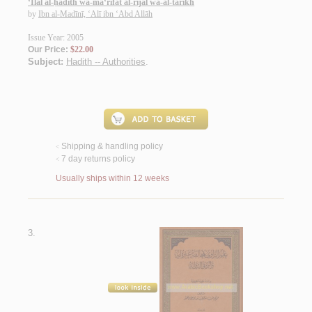
‘Ilal al-ḥadīth wa-ma‘rifat al-rijāl wa-al-tārīkh
by
Ibn al-Madīnī, ‘Alī ibn ‘Abd Allāh
Issue Year: 2005
Our Price:
$22.00
Subject:
Hadith -- Authorities
.
Shipping & handling policy
<
7 day returns policy
<
Usually ships within 12 weeks
3.