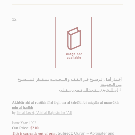
12.
أخـبـار أهـل الـرسـوخ فـي الـفـقـه و الـتـحـديـث بـمـقـدار الـمـنـسـوخ
مـن الـحـديـث
لـ
ابن الـجـوزي ، عـبـد الـرحـمـن بن عـلـي
Akhbār ahl al-rusūkh fī al-fiqh wa-al-taḥdīth bi-miqdār al-mansūkh
min al-ḥadīth
by
Ibn al-Jawzī, ‘Abd al-Raḥmān ibn ‘Alī
Issue Year: 1992
Our Price:
$2.00
Subject:
Qur'an -- Abrogater and
Title is currently out-of-print