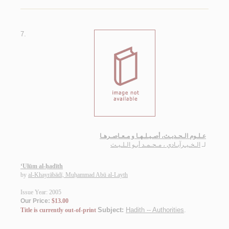
7.
عـلـوم الـحـديـث، أصـيـلـهـا و مـعـاصـرهـا
لـ
الـخـيـرآبـادي ، مـحـمـد أبـو الـلـيـث
‘Ulūm al-ḥadīth
by
al-Khayrābādī, Muḥammad Abū al-Layth
Issue Year: 2005
Our Price:
$13.00
Subject:
Hadith -- Authorities
.
Title is currently out-of-print