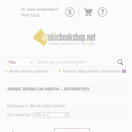
Go
Hi,
new customer?
to
Start
here
.
basket
More search options
Search using
Arabic
characters
ARABIC BOOKS ON HADITH -- AUTHORITIES
Displaying
1 - 20
out of
171
matches
Sort results by:
1.