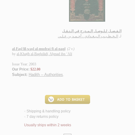
الـفـصـل لـلـوصـل الـمـدرج في الـنـقـل
لـ
الـخـطـيـب الـبـغـدادي ، أحـمـد بن عـلـي
al-Faṣl lil-waṣl al-mudraj fī al-naql
(2 v.)
by
al-Khaṭīb al-Baghdādī, Aḥmad ibn ‘Alī
Issue Year: 2003
Our Price:
$22.00
Subject:
Hadith -- Authorities
.
Shipping & handling policy
<
7 day returns policy
<
Usually ships within 2 weeks