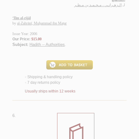
لـ
الـزهـرانـي ، مـحـمـد بن مـطـر
‘Ilm al-rijāl
by
al-Zahrānī, Muḥammad ibn Maṭar
Issue Year: 2006
Our Price:
$15.00
Subject:
Hadith -- Authorities
.
Shipping & handling policy
<
7 day returns policy
<
Usually ships within 12 weeks
6.