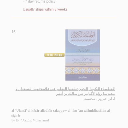
7 day returns policy
<
Usually ships within 8 weeks
15.
الـعـلـمـاء الـكـبـار الـذيـن تـلـقـوا الـعـلـم عـن تـلامـذتـهـم الـصـغـار، و
مـعـه مـا رواه الأكـابـر عـن مـالـك بن أنـس
لـ
ابن عـزوز ، مـحـمـد
al-‘Ulamā’ al-kibār alladhīn talaqqaw al-‘ilm ‘an talāmidhatihim al-
ṣighār
by
Ibn ‘Azzūz, Muḥammad