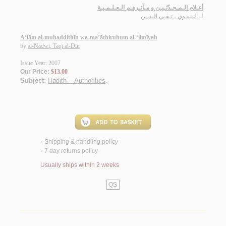
أعـلام الـمـحـدّثـيـن و مـآثـرهـم الـعـلـمـيـة
لـ
الـنـدوي ، تـقـي الـديـن
A‘lām al-muḥaddithīn wa-ma’āthiruhum al-‘ilmīyah
by
al-Nadwī, Taqī al-Dīn
Issue Year: 2007
Our Price:
$13.00
Subject:
Hadith -- Authorities
.
Shipping & handling policy
<
7 day returns policy
<
Usually ships within 2 weeks
QS