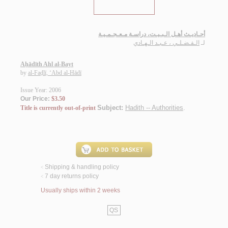
أحـاديـث أهـل الـبـيـت، دراسـة مـعـجـمـيـة
لـ
الـفـضـلـي ، عـبـد الـهـادي
Aḥādīth Ahl al-Bayt
by
al-Faḍlī, ‘Abd al-Hādī
Issue Year: 2006
Our Price:
$3.50
Subject:
Hadith -- Authorities
.
Title is currently out-of-print
Shipping & handling policy
<
7 day returns policy
<
Usually ships within 2 weeks
QS