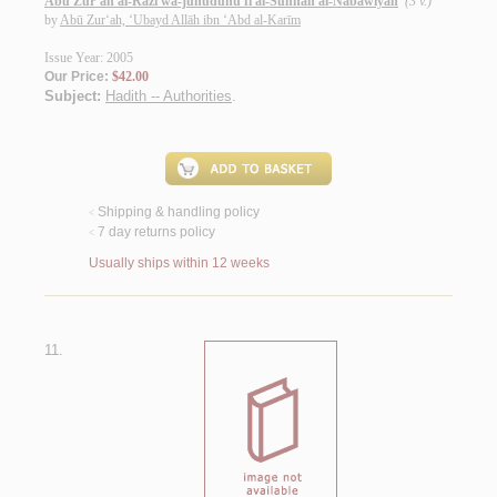
Abū Zur‘ah al-Rāzī wa-juhūduhu fī al-Sunnah al-Nabawīyah
(3 v.)
by
Abū Zur‘ah, ‘Ubayd Allāh ibn ‘Abd al-Karīm
Issue Year: 2005
Our Price:
$42.00
Subject:
Hadith -- Authorities
.
Shipping & handling policy
<
7 day returns policy
<
Usually ships within 12 weeks
11.