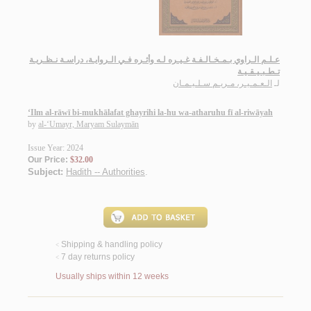
عـلـم الـراوي بـمـخـالـفـة غـيـره لـه وأثـره فـي الـروايـة، دراسـة نـظـريـة
تـطـبـيـقـيـة
لـ
الـعـمـيـر، مـريـم سـلـيـمـان
‘Ilm al-rāwī bi-mukhālafat ghayrihi la-hu wa-atharuhu fī al-riwāyah
by
al-‘Umayr, Maryam Sulaymān
Issue Year: 2024
Our Price:
$32.00
Subject:
Hadith -- Authorities
.
Shipping & handling policy
<
7 day returns policy
<
Usually ships within 12 weeks