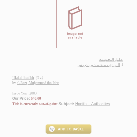
عـلـل الـحـديـث
لـ
الـرازي ، مـحـمـد بن ادريـس
‘Ilal al-ḥadīth
(3 v.)
by
al-Rāzī, Muḥammad ibn Idrīs
Issue Year: 2003
Our Price:
$40.00
Subject:
Hadith -- Authorities
.
Title is currently out-of-print