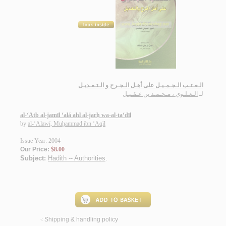
الـعـتـب الـجـمـيـل على أهـل الـجـرح و الـتـعـديـل
لـ
الـعـلـوي ، مـحـمـد بن عـقـيـل
al-‘Atb al-jamīl ‘alá ahl al-jarḥ wa-al-ta‘dīl
by
al-‘Alawī, Muḥammad ibn ‘Aqīl
Issue Year: 2004
Our Price:
$8.00
Subject:
Hadith -- Authorities
.
Shipping & handling policy
<