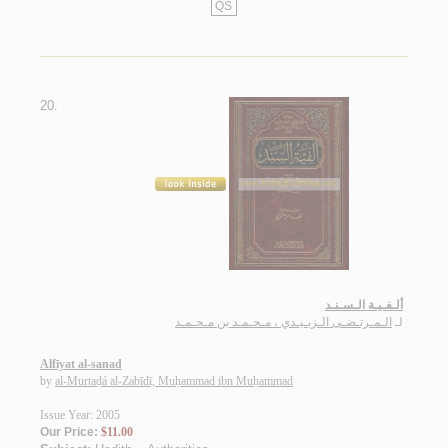
QS
20.
ألـفـيـة الـسـنـد
لـ
الـمـرتـضـى الـزبـيـدي ، مـحـمـد بن مـحـمـد
Alfīyat al-sanad
by
al-Murtaḍá al-Zabīdī, Muḥammad ibn Muḥammad
Issue Year: 2005
Our Price:
$11.00