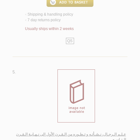
Shipping & handling policy
<
7 day returns policy
<
Usually ships within 2 weeks
QS
5.
عـلـم الـرجـال، نـشـأتـه و تـطـوره من الـقـرن الأول الى نـهـايـة الـقـرن
الـتـاسـع