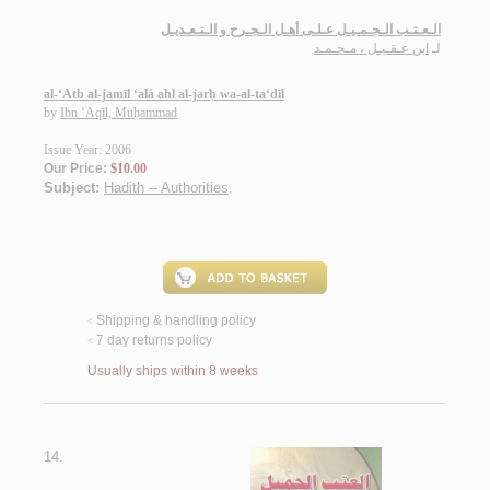
الـعـتـب الـجـمـيـل عـلـى أهـل الـجـرح و الـتـعـديـل
لـ
ابن عـقـيـل ، مـحـمـد
al-‘Atb al-jamīl ‘alá ahl al-jarḥ wa-al-ta‘dīl
by
Ibn ‘Aqīl, Muḥammad
Issue Year: 2006
Our Price:
$10.00
Subject:
Hadith -- Authorities
.
Shipping & handling policy
<
7 day returns policy
<
Usually ships within 8 weeks
14.