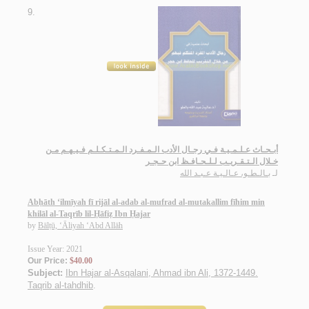
9.
أبـحـاث عـلـمـيـة فـي رجـال الأدب الـمـفـرد الـمـتـكـلـم فـيـهـم مـن
خـلال الـتـقـريـب لـلـحـافـظ ابن حـجـر
لـ
بـالـطـو، عـالـيـة عـبـد الله
Abḥāth ‘ilmīyah fī rijāl al-adab al-mufrad al-mutakallim fīhim min
khilāl al-Taqrīb lil-Ḥāfiẓ Ibn Ḥajar
by
Bālṭū, ‘Āliyah ‘Abd Allāh
Issue Year: 2021
Our Price:
$40.00
Subject:
Ibn Hajar al-Asqalani, Ahmad ibn Ali, 1372-1449.
Taqrib al-tahdhib
.