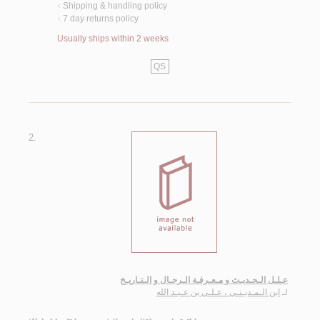
Shipping & handling policy
<
7 day returns policy
<
Usually ships within 2 weeks
QS
2.
عـلـل الـحـديـث و مـعـرفـة الـرجـال و الـتـاريـخ
لـ
ابن الـمـديـنـي ، عـلـي بن عـبـد الله