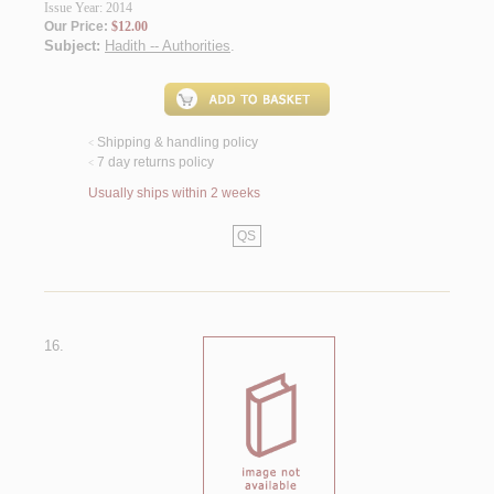
Issue Year: 2014
Our Price:
$12.00
Subject:
Hadith -- Authorities
.
Shipping & handling policy
<
7 day returns policy
<
Usually ships within 2 weeks
QS
16.