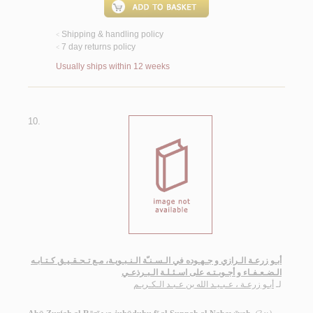
Shipping & handling policy
<
7 day returns policy
<
Usually ships within 12 weeks
10.
أبـو زرعـة الـرازي و جـهـوده في الـسـنـّة الـنـبـويـة، مـع تـحـقـيـق كـتـابـه
الـضـعـفـاء و أجـوبـتـه على اسـئـلـة الـبـرذعـي
لـ
أبـو زرعـة ، عـبـيـد الله بن عـبـد الـكـريـم