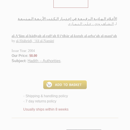
الأعـلام الـهـاديـة الـرفـيـعـة في إعـتـبـار الـكـتـب الأربـعـة الـمـنـيـعـة
لـ
الـشـاهـرودي ، عـلـي الـنـمـازي
al-A‘lām al-hādīyah al-rafī‘ah fī i‘tibār al-kutub al-arba‘ah al-manī‘ah
by
al-Shāhrūdī, ‘Alī al-Namāzī
Issue Year: 2004
Our Price:
$8.00
Subject:
Hadith -- Authorities
.
Shipping & handling policy
<
7 day returns policy
<
Usually ships within 8 weeks