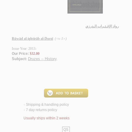
رواد الإغـتـراب الـدرزي
Rūwād al-ightirāb al-Durzī
(<v. 1>)
Issue Year: 2013-
Our Price:
$32.00
Subject:
Druzes -- History
.
Shipping & handling policy
<
7 day returns policy
<
Usually ships within 2 weeks
QS