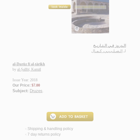
الـدروز فـي الـتـاريـخ
لـ
الـصـلـيـبـي، كـمـال
al-Durūz fī al-tārīkh
by
al-Ṣalībī, Kamāl
Issue Year: 2018
Our Price:
$7.00
Subject:
Druzes
.
Shipping & handling policy
<
7 day returns policy
<