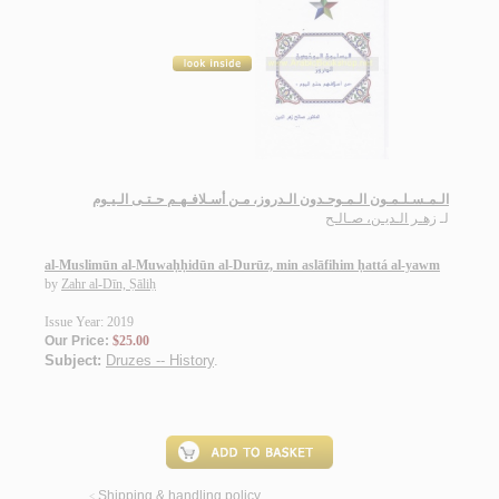
الـمـسـلـمـون الـمـوحـدون الـدروز، مـن أسـلافـهـم حـتـى الـيـوم
لـ
زهـر الـديـن، صـالـح
al-Muslimūn al-Muwaḥḥidūn al-Durūz, min aslāfihim ḥattá al-yawm
by
Zahr al-Dīn, Ṣāliḥ
Issue Year: 2019
Our Price:
$25.00
Subject:
Druzes -- History
.
Shipping & handling policy
<