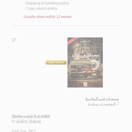
Shipping & handling policy
<
7 day returns policy
<
Usually ships within 12 weeks
17.
مـدونـات فـي الـتـاريـخ
لـ
الـمـصـري، مـكـرم
Mudawwanāt fī al-tārīkh
by
al-Miṣrī, Makram
Issue Year: 2025