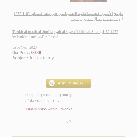
تـاريـخ الأسـرة الـجـنـبـلاطـيـة الـسـيـاسـي فـي بـلاد الـشـام، 1185-1977
لـ
جـنـبـلاط، جـمـال الـديـن رشـيـد
Tārīkh al-usrah al-Junblāṭīyah al-siyāsī fī bilād al-Shām, 1185-1977
by
Junblāṭ, Jamāl al-Dīn Rashīd
Issue Year: 2020
Our Price:
$33.00
Subject:
Junblat family
.
Shipping & handling policy
<
7 day returns policy
<
Usually ships within 2 weeks
QS