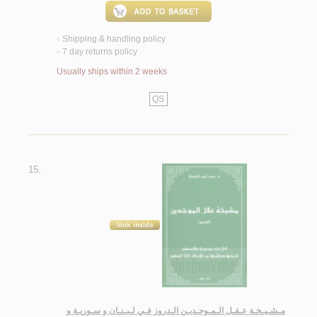
Shipping & handling policy
<
7 day returns policy
<
Usually ships within 2 weeks
QS
15.
مـشـيـخـة عـقـل الـمـوحـديـن الـدروز فـي لـبـنـان و سـوريـة و