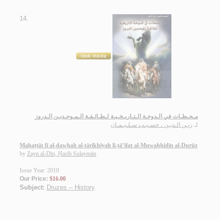
14.
مـحـطـات في الـدوحـة الـتـاريـخـيـة لـطـائـفـة الـمـوحـديـن الـدروز
لـ
زيـن الـديـن ، حسـيـب سـلـيـمـان
Maḥaṭṭāt fī al-dawḥah al-tārīkhīyah li-ṭā’ifat al-Muwaḥḥidīn al-Durūz
by
Zayn al-Dīn, Ḥasīb Sulaymān
Issue Year: 2010
Our Price:
$16.00
Subject:
Druzes -- History
.