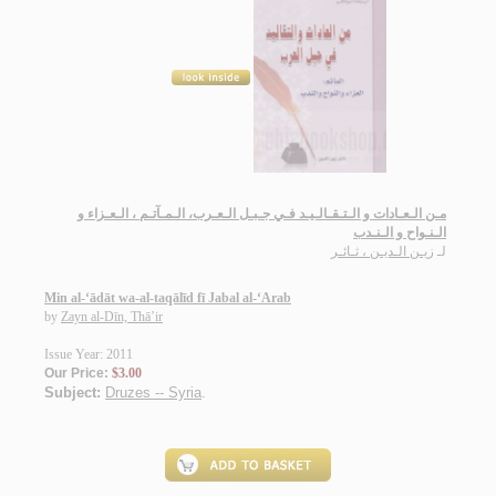
مـن الـعـادات و الـتـقـالـيـد فـي جـبـل الـعـرب، الـمـآتـم ، الـعـزاء و
الـنـواح و الـنـدب
لـ
زيـن الـديـن ، ثـائـر
Min al-‘ādāt wa-al-taqālīd fī Jabal al-‘Arab
by
Zayn al-Dīn, Thā’ir
Issue Year: 2011
Our Price:
$3.00
Subject:
Druzes -- Syria
.