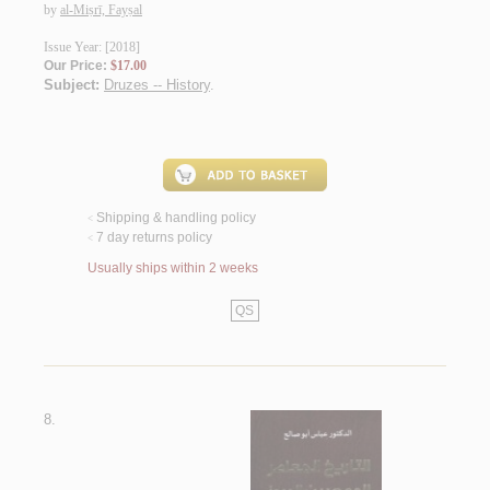
by
al-Miṣrī, Fayṣal
Issue Year: [2018]
Our Price:
$17.00
Subject:
Druzes -- History
.
Shipping & handling policy
<
7 day returns policy
<
Usually ships within 2 weeks
QS
8.