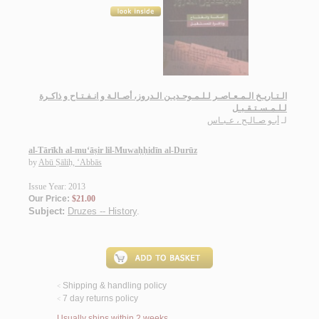
الـتـاريـخ الـمـعـاصـر لـلـمـوحـديـن الـدروز، أصـالـة و انـفـتـاح و ذاكـرة
لـلـمـسـتـقـبـل
لـ
أبـو صـالـح ، عـبـاس
al-Tārīkh al-mu‘āṣir lil-Muwaḥḥidīn al-Durūz
by
Abū Ṣāliḥ, ‘Abbās
Issue Year: 2013
Our Price:
$21.00
Subject:
Druzes -- History
.
Shipping & handling policy
<
7 day returns policy
<
Usually ships within 2 weeks