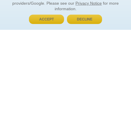
providers/Google. Please see our
Privacy Notice
for more
information.
ACCEPT
DECLINE
BUY NOW, PAY LATER
ORDER INFORMATION
Find Your Book
How to Order
About Basket
Market Availability
Order Tracking
Order Inquiries
YOUR ACCOUNT
Contact Us
FAQ