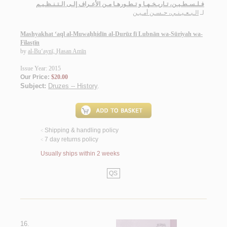
فـلـسـطـيـن، تـاريـخـهـا و تـطـورهـا مـن الأعـراف إلـى الـتـنـظـيـم
لـ
الـبـعـيـنـي، حـسـن أمـيـن
Mashyakhat ‘aql al-Muwaḥḥidīn al-Durūz fī Lubnān wa-Sūriyah wa-
Filasṭīn
by
al-Bu‘aynī, Ḥasan Amīn
Issue Year: 2015
Our Price:
$20.00
Subject:
Druzes -- History
.
Shipping & handling policy
<
7 day returns policy
<
Usually ships within 2 weeks
QS
16.