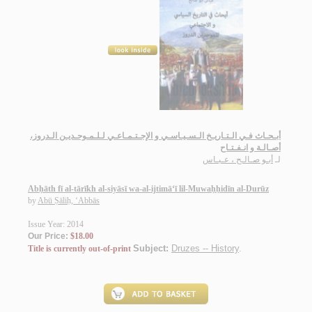
أبـحـاث فـي الـتـاريـخ الـسـيـاسـي و الإجـتـمـاعـي لـلـمـوحـديـن الـدروز،
أصـالـة و انـفـتـاح
لـ
أبـو صـالـح ، عـبـاس
Abḥāth fī al-tārīkh al-siyāsī wa-al-ijtimā‘ī lil-Muwaḥḥidīn al-Durūz
by
Abū Ṣāliḥ, ‘Abbās
Issue Year: 2014
Our Price:
$18.00
Subject:
Druzes -- History
.
Title is currently out-of-print