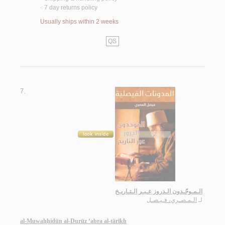
7 day returns policy
<
Usually ships within 2 weeks
QS
7.
الـمـوحّـدون الـدروز عـبـر الـتـاريـخ
لـ
الـمـصـري، فـيـصـل
al-Muwaḥḥidūn al-Durūz ‘abra al-tārīkh