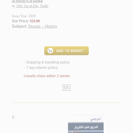
al-Durūz fī al-tārīkh
by
Abū ‘Izz al-Dīn, Najlā’
Issue Year: 2019
Our Price:
$16.00
Subject:
Druzes -- History
.
Shipping & handling policy
<
7 day returns policy
<
Usually ships within 2 weeks
QS
3.