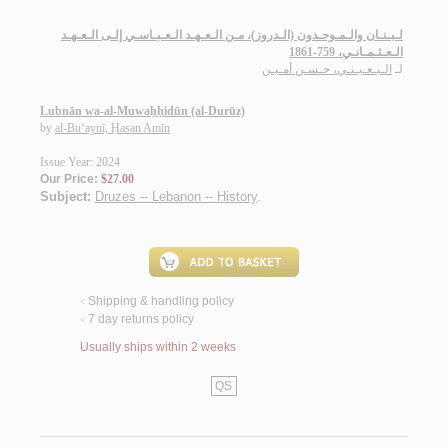
لـبـنـان والـمـوحـدون (الـدروز)، مـن الـعـهـد الـعـبـاسـي إلـى الـعـهـد
الـعـثـمـانـي، 759-1861
لـ
الـبـعـيـنـي، حـسـن أمـيـن
Lubnān wa-al-Muwaḥḥidūn (al-Durūz)
by
al-Bu‘aynī, Ḥasan Amīn
Issue Year: 2024
Our Price:
$27.00
Subject:
Druzes -- Lebanon -- History
.
Shipping & handling policy
<
7 day returns policy
<
Usually ships within 2 weeks
QS