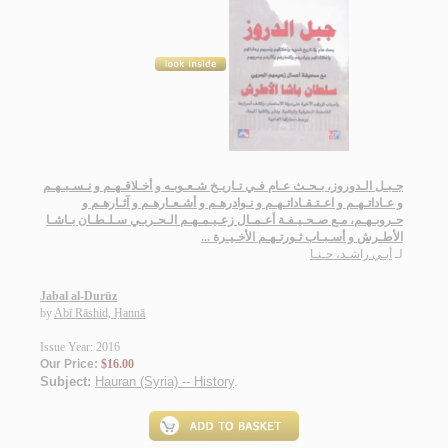
جـبـل الـدوروز، بـحـث عـام فـي تـاريـخ شـعـوبـه و أخـلاقـهـم و نـسـبـهـم
و عـاداتـهـم و اعـتـقـاداتـهـم و نـوادرهـم و أشـعـارهـم و آثـارهـم و
حـروبـهـم، مـع صـحـيـفـة أعـمـال زعـيـمـهـم الـحـربـي سـلـطـان بـاشـا
الأطـرش و أسـبـاب ثـورتـهـم الأخـيـرة ...
لـ
أبـي راشـد، حـنـا
Jabal al-Durūz
by
Abī Rāshid, Ḥannā
Issue Year: 2016
Our Price:
$16.00
Subject:
Hauran (Syria) -- History
.