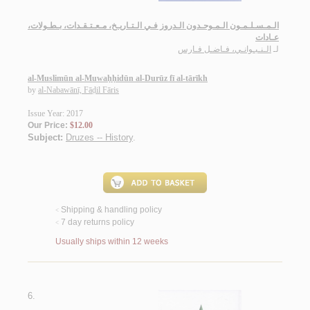
الـمـسـلـمـون الـمـوحـدون الـدروز فـي الـتـاريـخ، مـعـتـقـدات، بـطـولات،
عـادات
لـ
الـنـبـوانـي، فـاضـل فـارس
al-Muslimūn al-Muwaḥḥidūn al-Durūz fī al-tārīkh
by
al-Nabawānī, Fāḍil Fāris
Issue Year: 2017
Our Price:
$12.00
Subject:
Druzes -- History
.
Shipping & handling policy
<
7 day returns policy
<
Usually ships within 12 weeks
6.