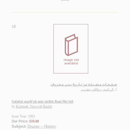
19.
صـفـحـات مـضـيـئـة من تـاريـخ بـنـي مـعـروف
لـ
كـرامـه ، نـوّاف بـشـيـر
Ṣafaḥāt muḍī’ah min tārīkh Banī Ma‘rūf
by
Karāmah, Nawwāf Bashīr
Issue Year: 1993
Our Price:
$10.00
Subject:
Druzes -- History
.