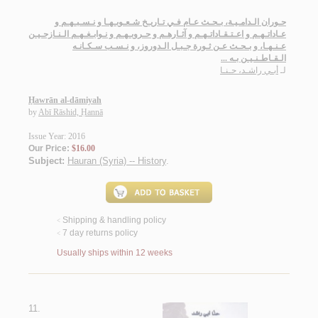
حـوران الـدامـيـة، بـحـث عـام فـي تـاريـخ شـعـوبـهـا و نـسـبـهـم و
عـاداتـهـم و اعـتـقـاداتـهـم و آثـارهـم و حـروبـهـم و نـوابـغـهـم الـنـازحـيـن
عـنـهـا، و بـحـث عـن ثـورة جـبـل الـدوروز، و نـسـب سـكـانـه
الـقـاطـنـيـن بـه ...
لـ
أبـي راشـد، حـنـا
Ḥawrān al-dāmiyah
by
Abī Rāshid, Ḥannā
Issue Year: 2016
Our Price:
$16.00
Subject:
Hauran (Syria) -- History
.
Shipping & handling policy
<
7 day returns policy
<
Usually ships within 12 weeks
11.