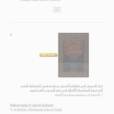
QS
9.
حـل الـرمـوز فـي عـقـائـد الـدروز، و يـلـيـه صـور الـفـتـاوى الـتـي
أخـرجـهـا الـعـلـمـاء الأعـلام فـي حـق الـدروز و أضـرابـهـم
لـ
الـبـخـاري ، مـحـمـد سـلـيـم الآمـدي
Ḥall al-rumūz fī ‘aqā’id al-Durūz
by
al-Bukhārī, Muḥammad Salīm al-Āmidī