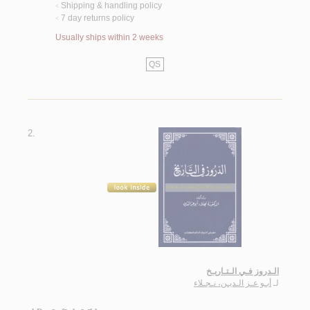
Shipping & handling policy
<
7 day returns policy
<
Usually ships within 2 weeks
QS
2.
الـدروز فـي الـتـاريـخ
لـ
أبـو عـز الـديـن، نـجـلاء