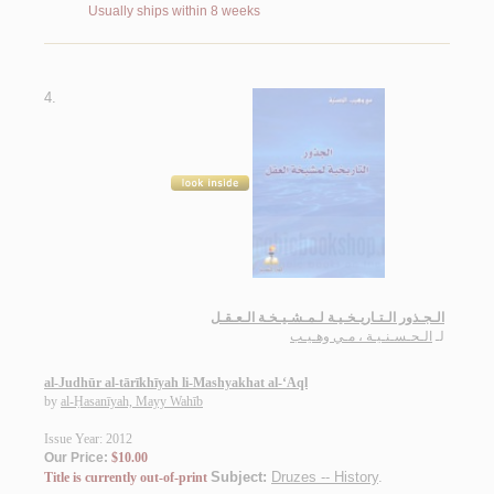
Usually ships within 8 weeks
4.
الـجـذور الـتـاريـخـيـة لـمـشـيـخـة الـعـقـل
لـ
الـحـسـنـيـة ، مـي وهـيـب
al-Judhūr al-tārīkhīyah li-Mashyakhat al-‘Aql
by
al-Ḥasanīyah, Mayy Wahīb
Issue Year: 2012
Our Price:
$10.00
Subject:
Druzes -- History
.
Title is currently out-of-print