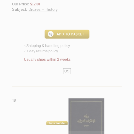
Our Price:
$12.00
Subject:
Druzes -- History
.
Shipping & handling policy
<
7 day returns policy
<
Usually ships within 2 weeks
QS
18.