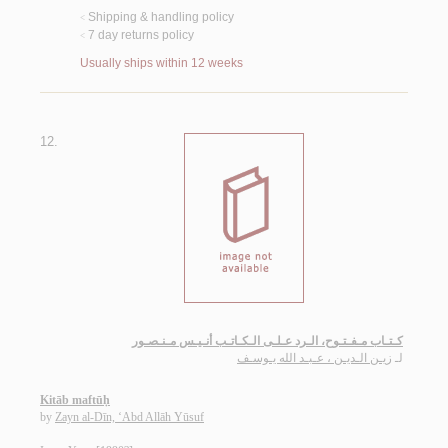
Shipping & handling policy
<
7 day returns policy
<
Usually ships within 12 weeks
12.
كـتـاب مـفـتـوح، الـرد عـلـى الـكـاتـب أنـيـس مـنـصـور
لـ
زيـن الـديـن ، عـبـد الله يـوسـف
Kitāb maftūḥ
by
Zayn al-Dīn, ‘Abd Allāh Yūsuf