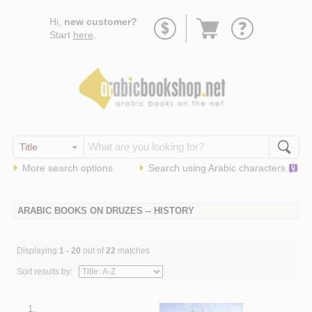
Go
Hi,
new customer?
to
Start
here
.
basket
More search options
Search using
Arabic
characters
ARABIC BOOKS ON DRUZES -- HISTORY
Displaying
1 - 20
out of
22
matches
Sort results by:
1.