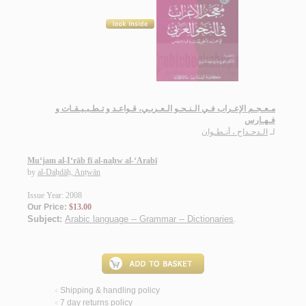
مـعـجـم الإعـراب فـي الـنـحـو الـعـربـي، قـواعـد و تـطـبـيـقـات و
فـهـارس
لـ
الـدحـداح ، أنـطـوان
Mu‘jam al-I‘rāb fī al-naḥw al-‘Arabī
by
al-Daḥdāḥ, Anṭwān
Issue Year: 2008
Our Price:
$13.00
Subject:
Arabic language -- Grammar -- Dictionaries
.
Shipping & handling policy
<
7 day returns policy
<