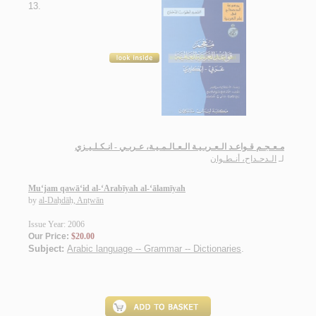
13.
مـعـجـم قـواعـد الـعـربـيـة الـعـالـمـيـة، عـربـي - انـكـلـيـزي
لـ
الـدحـداح، أنـطـوان
Mu‘jam qawā‘id al-‘Arabīyah al-‘ālamīyah
by
al-Daḥdāḥ, Anṭwān
Issue Year: 2006
Our Price:
$20.00
Subject:
Arabic language -- Grammar -- Dictionaries
.