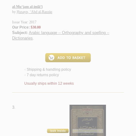
al-Mu‘jam al-imlā’ī
by
Ḥusayn, ‘Abd al-Razzāq
Issue Year: 2017
Our Price:
$30.00
Subject:
Arabic language -- Orthography and spelling --
Dictionaries
.
Shipping & handling policy
<
7 day returns policy
<
Usually ships within 12 weeks
3.