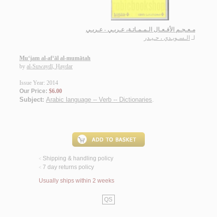
مـعـجـم الأفـعـال الـمـمـاتـة، عـربـي - عـربـي
لـ
الـسـويـدي ، حـيـدر
Mu‘jam al-af‘āl al-mumātah
by
al-Suwaydī, Ḥaydar
Issue Year: 2014
Our Price:
$6.00
Subject:
Arabic language -- Verb -- Dictionaries
.
Shipping & handling policy
<
7 day returns policy
<
Usually ships within 2 weeks
QS