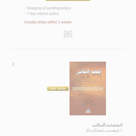
Shipping & handling policy
<
7 day returns policy
<
Usually ships within 2 weeks
QS
2.
الـمـعـجـم الإمـلائـي
لـ
حـسـيـن، عـبد الـرزاق