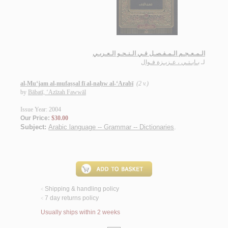
الـمـعـجـم الـمـفـصـل فـي الـنـحـو الـعـربـي
لـ
بـابـتـي ، عـزيـزة فـوال
al-Mu‘jam al-mufaṣṣal fī al-naḥw al-‘Arabī
(2 v.)
by
Bābatī, ‘Azīzah Fawwāl
Issue Year: 2004
Our Price:
$30.00
Subject:
Arabic language -- Grammar -- Dictionaries
.
Shipping & handling policy
<
7 day returns policy
<
Usually ships within 2 weeks