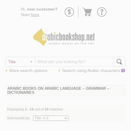
Go
Hi,
new customer?
to
Start
here
.
basket
More search options
Search using
Arabic
characters
ARABIC BOOKS ON ARABIC LANGUAGE -- GRAMMAR --
DICTIONARIES
Displaying
1 - 16
out of
16
matches
Sort results by: