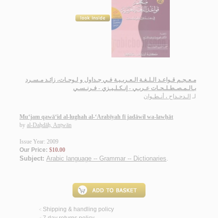
مـعـجـم قـواعـد الـلـغـة الـعـربـيـة فـي جـداول و لـوحـات، زائـد مـسـرد
بـالـمـصـطـلـحـات عـربـي - إنـكـلـيـزي - فـرنـسـي
لـ
الـدحـداح ، أنـطـوان
Mu‘jam qawā‘id al-lughah al-‘Arabīyah fī jadāwil wa-lawḥāt
by
al-Daḥdāḥ, Anṭwān
Issue Year: 2009
Our Price:
$10.00
Subject:
Arabic language -- Grammar -- Dictionaries
.
Shipping & handling policy
<