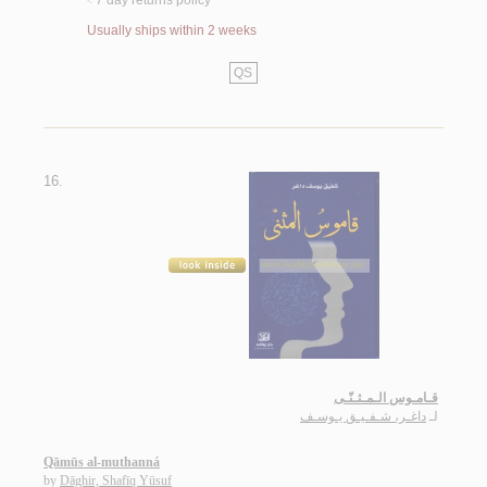
7 day returns policy
<
Usually ships within 2 weeks
QS
16.
قـامـوس الـمـثـنّـى
لـ
داغـر، شـفـيـق يـوسـف
Qāmūs al-muthanná
by
Dāghir, Shafīq Yūsuf