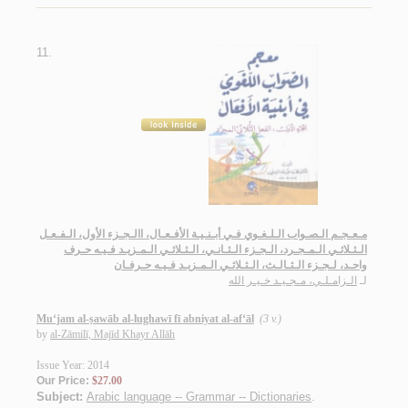
11.
مـعـجـم الـصـواب الـلـغـوي فـي أبـنـيـة الأفـعـال، االـجـزء الأول، الـفـعـل
الـثـلاثـي الـمـجـرد، الـجـزء الـثـانـي، الـثـلاثـي الـمـزيـد فـيـه حـرف
واحـد، لـجـزء الـثـالـث، الـثـلاثـي الـمـزيـد فـيـه حـرفـان
لـ
الـزامـلـي، مـجـيـد خـيـر الله
Mu‘jam al-ṣawāb al-lughawī fī abniyat al-af‘āl
(3 v.)
by
al-Zāmilī, Majīd Khayr Allāh
Issue Year: 2014
Our Price:
$27.00
Subject:
Arabic language -- Grammar -- Dictionaries
.