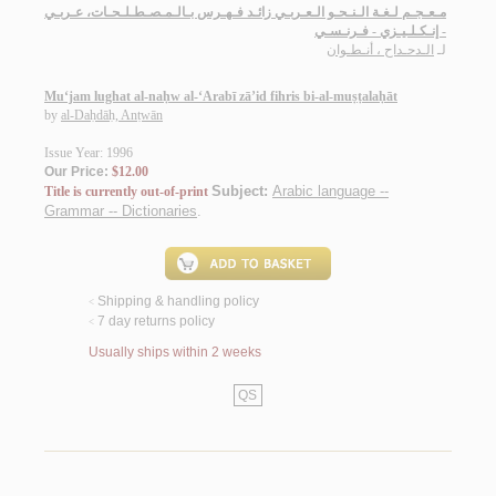
مـعـجـم لـغـة الـنـحـو الـعـربـي زائـد فـهـرس بـالـمـصـطـلـحـات، عـربـي
- إنـكـلـيـزي - فـرنـسـي
لـ
الـدحـداح ، أنـطـوان
Mu‘jam lughat al-naḥw al-‘Arabī zā’id fihris bi-al-muṣṭalaḥāt
by
al-Daḥdāḥ, Anṭwān
Issue Year: 1996
Our Price:
$12.00
Subject:
Arabic language --
Title is currently out-of-print
Grammar -- Dictionaries
.
Shipping & handling policy
<
7 day returns policy
<
Usually ships within 2 weeks
QS