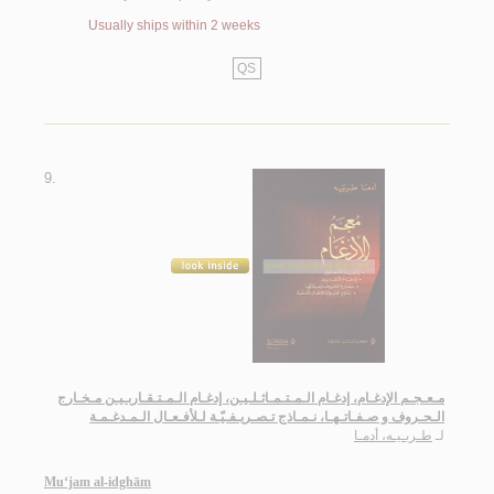
Usually ships within 2 weeks
QS
9.
مـعـجـم الإدغـام، إدغـام الـمـتـمـاثـلـيـن، إدغـام الـمـتـقـاربـيـن مـخـارج
الـحـروف و صـفـاتـهـا، نـمـاذج تـصـريـفـيّـة لـلأفـعـال الـمـدغـمـة
لـ
طـربـيـه، أدمـا
Mu‘jam al-idghām