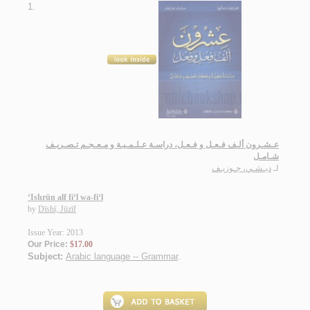
1.
عـشـرون ألـف فـعـل و فـعـل، دراسـة عـلـمـيـة و مـعـجـم تـصـريـف
شـامـل
لـ
ديـشـي، جـوزيـف
‘Ishrūn alf fi‘l wa-fi‘l
by
Dīshī, Jūzīf
Issue Year: 2013
Our Price:
$17.00
Subject:
Arabic language -- Grammar
.