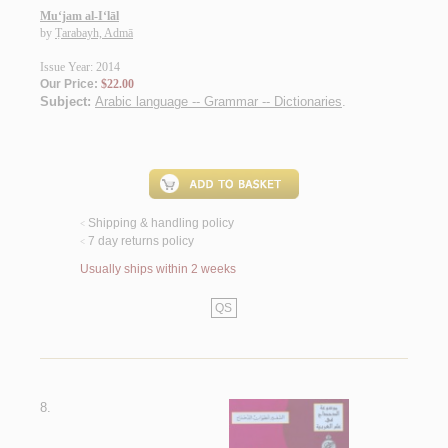
Mu‘jam al-I‘lāl
by
Ṭarabayh, Admā
Issue Year: 2014
Our Price:
$22.00
Subject:
Arabic language -- Grammar -- Dictionaries
.
Shipping & handling policy
<
7 day returns policy
<
Usually ships within 2 weeks
QS
8.