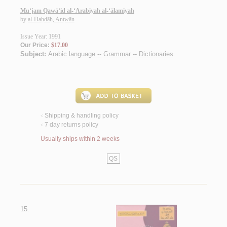
Mu‘jam Qawā‘id al-‘Arabīyah al-‘ālamīyah
by
al-Daḥdāḥ, Anṭwān
Issue Year: 1991
Our Price:
$17.00
Subject:
Arabic language -- Grammar -- Dictionaries
.
Shipping & handling policy
<
7 day returns policy
<
Usually ships within 2 weeks
QS
15.