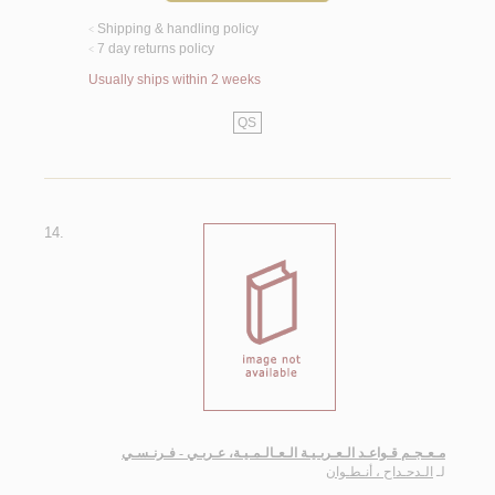
Shipping & handling policy
<
7 day returns policy
<
Usually ships within 2 weeks
QS
14.
مـعـجـم قـواعـد الـعـربـيـة الـعـالـمـيـة، عـربـي - فـرنـسـي
لـ
الـدحـداح ، أنـطـوان