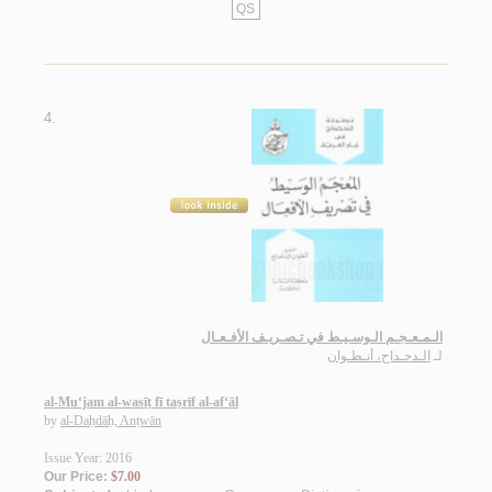
QS
4.
الـمـعـجـم الـوسـيـط في تـصـريـف الأفـعـال
لـ
الـدحـداح، أنـطـوان
al-Mu‘jam al-wasīṭ fī taṣrīf al-af‘āl
by
al-Daḥdāḥ, Anṭwān
Issue Year: 2016
Our Price:
$7.00