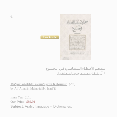
6.
مـعـجـم الأخـطـاء الـمـعـاصـرة فـي الـجـمـوع
لـ
آل عـمّـار، مـحـمـود بن إسـمـاعـيـل
Mu‘jam al-akhṭā’ al-mu‘āṣirah fī al-jumū‘
(2 v.)
by
Āl ‘Ammār, Maḥmūd ibn Ismā‘īl
Issue Year: 2015
Our Price:
$80.00
Subject:
Arabic language -- Dictionaries
.