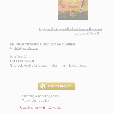
مـعـجـم الـمـصـطـلـحـات الـنـحـويـة و الـصـرفـيـة
لـ
الـعـطـيّـة ، مـروان
Mu‘jam al-muṣṭalaḥāt al-naḥwīyah wa-al-ṣarfīyah
by
al-‘Aṭīyah, Marwān
Issue Year: 2014
Our Price:
$16.00
Subject:
Arabic language -- Grammar -- Dictionaries
.
Shipping & handling policy
<
7 day returns policy
<
Usually ships within 12 weeks