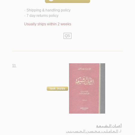
Shipping & handling policy
<
7 day returns policy
<
Usually ships within 2 weeks
QS
11.
أعيـان الـشـيـعـة
لـ
الـعـامـلـي، مـحـسـن الـحـسـيـنـي