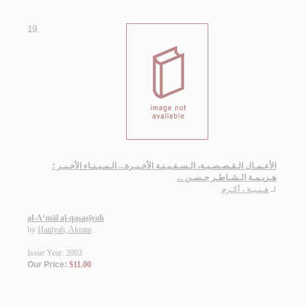
19.
الأعـمـال الـقـصـصـيـة، الـسـفـيـنـة الأخـيـرة... الـمـيـنـاء الأخـيـر ؛
هـزيـمـة الـشـاطـر حـسـن ...
لـ
هـنـيـة ، أكـرم
al-A‘māl al-qaṣaṣīyah
by
Hanīyah, Akram
Issue Year: 2003
Our Price:
$11.00