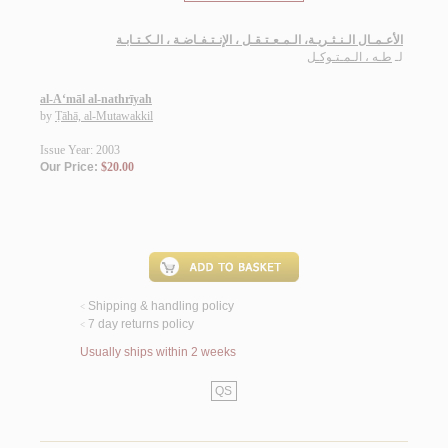
الأعـمـال الـنـثـريـة، الـمـعـتـقـل ، الإنـتـفـاضـة ، الـكـتـابـة
لـ
طـه ، الـمـتـوكـل
al-A‘māl al-nathrīyah
by
Ṭāhā, al-Mutawakkil
Issue Year: 2003
Our Price:
$20.00
Shipping & handling policy
<
7 day returns policy
<
Usually ships within 2 weeks
QS