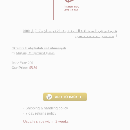
عـرمـتـى في الـصـحـافـة الـلـبـنـانـيـة، 29 نـيـسـان - 17 أيـار 2000
لـ
مـحـسـن ، مـحـمـد حـسـن
‘Aramtá fī al-ṣiḥāfah al-Lubnānīyah
by
Muḥsin, Muḥammad Ḥasan
Issue Year: 2001
Our Price:
$5.50
Shipping & handling policy
<
7 day returns policy
<
Usually ships within 2 weeks