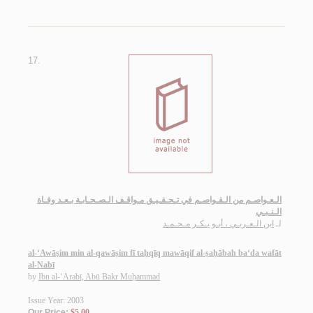
17.
الـعـواصـم من الـقـواصـم في تـحـقـيـق مـواقـف الـصـحـابـة بـعـد وفـاة
الـنـبـي
لـ
ابن الـعـربـي ، أبـو بـكـر مـحـمـد
al-‘Awāṣim min al-qawāṣim fī taḥqīq mawāqif al-ṣaḥābah ba‘da wafāt
al-Nabī
by
Ibn al-‘Arabī, Abū Bakr Muḥammad
Issue Year: 2003
Our Price:
$5.00