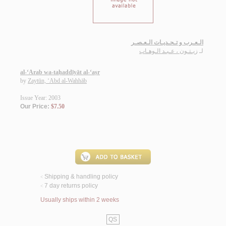
الـعـرب و تـحـديـات الـعـصـر
لـ
زيـتـون ، عـبـد الـوهـاب
al-‘Arab wa-taḥaddīyāt al-‘aṣr
by
Zaytūn, ‘Abd al-Wahhāb
Issue Year: 2003
Our Price:
$7.50
Shipping & handling policy
<
7 day returns policy
<
Usually ships within 2 weeks
QS