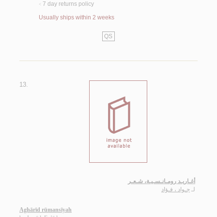
7 day returns policy
<
Usually ships within 2 weeks
QS
13.
أغـاريـد رومـانـسـيـة، شـعـر
لـ
جـواد ، فـؤاد
Aghārīd rūmansīyah