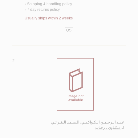
Shipping & handling policy
<
7 day returns policy
<
Usually ships within 2 weeks
QS
2.
عـبـد الـرحـمـن الـكـواكـبـي، الـسـيـد الـفـراتـي
لـ
عـكـاوي ، رحـاب