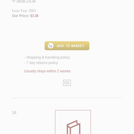
by
Jawād, Fu’ād
Issue Year: 2003
Our Price:
$3.50
Shipping & handling policy
<
7 day returns policy
<
Usually ships within 2 weeks
QS
14.