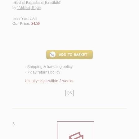
‘Abd al-Raḥmān al-Kawākibī
by
‘Akkāwī, Riḥāb
Issue Year: 2003
Our Price:
$4.50
Shipping & handling policy
<
7 day returns policy
<
Usually ships within 2 weeks
QS
3.