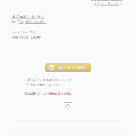
لـ
طـه ، الـمـتـوكـل
al-A‘māl al-shi‘rīyah
by
Ṭāhā, al-Mutawakkil
Issue Year: 2003
Our Price:
$20.00
Shipping & handling policy
<
7 day returns policy
<
Usually ships within 2 weeks
QS