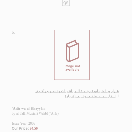
QS
6.
عـرار و الـخـيـام، تـرجـمـة الـربـاعـيـات و نـصـوص أخـرى
لـ
الـتـل ، مـصـطـفـى وهـبـي (عـرار)
‘Arār wa-al-Khayyām
by
al-Tall, Muṣṭafá Wahbī (‘Arār)
Issue Year: 2003
Our Price:
$4.50