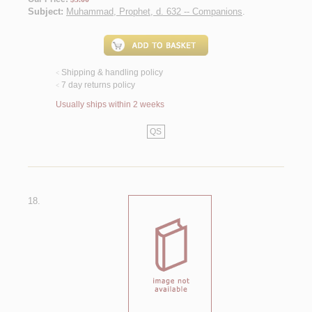
Subject:
Muhammad, Prophet, d. 632 -- Companions
.
Shipping & handling policy
<
7 day returns policy
<
Usually ships within 2 weeks
QS
18.