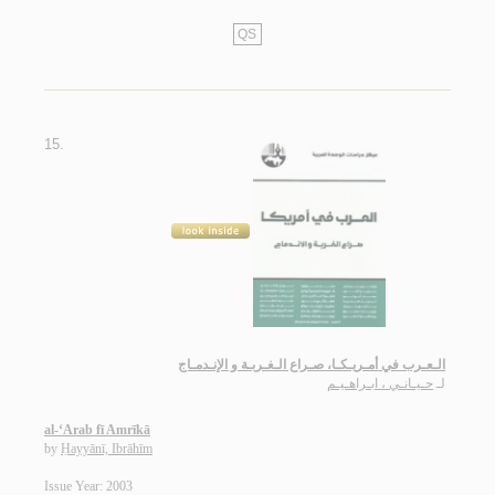
QS
15.
الـعـرب في أمـريـكـا، صـراع الـغـربـة و الإنـدمـاج
لـ
حـيـانـي ، ابـراهـيـم
al-‘Arab fī Amrīkā
by
Ḥayyānī, Ibrāhīm
Issue Year: 2003