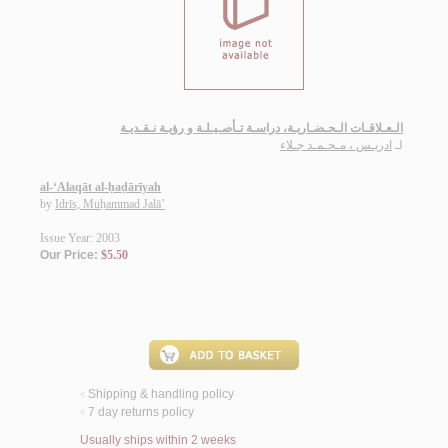
الـعـلاقـات الـحـضـاريـة، دراسـة تـأصـيـلـة و رؤيـة نـقـديـة
لـ
ادريـس ، مـحـمـد جـلاء
al-‘Alaqāt al-ḥaḍārīyah
by
Idrīs, Muḥammad Jalā’
Issue Year: 2003
Our Price:
$5.50
Shipping & handling policy
<
7 day returns policy
<
Usually ships within 2 weeks