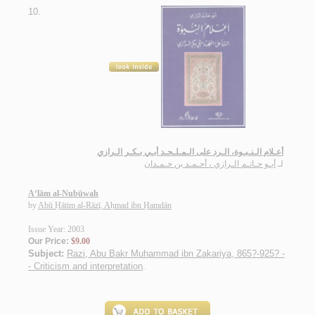
10.
أعـلام الـنـبـوة، الـرد على الـمـلـحـد أبـي بـكـر الـرازي
لـ
أبـو حـاتـم الـرازي ، أحـمـد بن حـمـدان
A‘lām al-Nubūwah
by
Abū Ḥātim al-Rāzī, Aḥmad ibn Ḥamdān
Issue Year: 2003
Our Price:
$9.00
Subject:
Razi, Abu Bakr Muhammad ibn Zakariya, 865?-925? -
- Criticism and interpretation
.