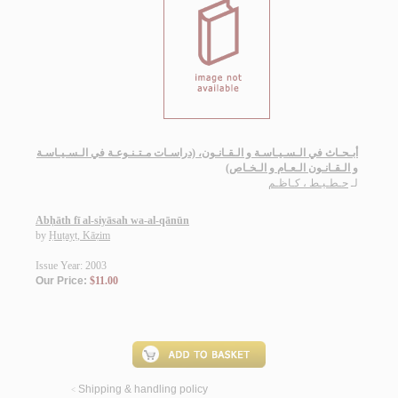
أبـحـاث في الـسـيـاسـة و الـقـانـون، (دراسـات مـتـنـوعـة في الـسـيـاسـة
و الـقـانـون الـعـام و الـخـاص)
لـ
حـطـيـط ، كـاظـم
Abḥāth fī al-siyāsah wa-al-qānūn
by
Ḥuṭayṭ, Kāẓim
Issue Year: 2003
Our Price:
$11.00
Shipping & handling policy
<