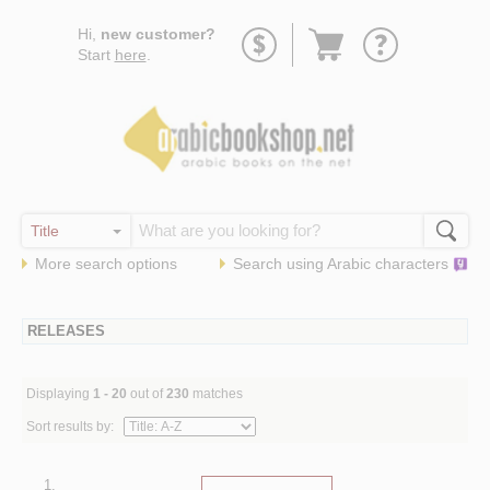
Go
Hi,
new customer?
to
Start
here
.
basket
More search options
Search using
Arabic
characters
RELEASES
Displaying
1 - 20
out of
230
matches
Sort results by:
1.