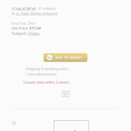
A‘yān al-Shī‘ah
(15 volumes)
by
al-‘Āmilī, Muḥsin al-Ḥusaynī
Issue Year: 2014
Our Price:
$375.00
Subject:
Shiites
.
Shipping & handling policy
<
7 day returns policy
<
Usually ships within 2 weeks
QS
12.