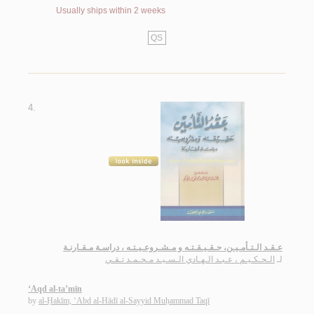
Usually ships within 2 weeks
QS
4.
عـقـد الـتـأمـيـن، حـقـيـقـتـه و مـشـروعـيـتـه ، دراسـة مـقـارنـة
لـ
الـحـكـيـم ، عـبـد الـهـادي الـسـيـد مـحـمـد تـقـي
‘Aqd al-ta’mīn
by
al-Ḥakīm, ‘Abd al-Hādī al-Sayyid Muḥammad Taqī