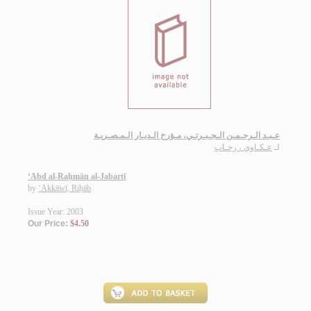
عـبـد الـرحـمـن الـجـبـرتـي، مـؤرخ الـديـار الـمـصـريـة
لـ
عـكـاوي ، رحـاب
‘Abd al-Raḥmān al-Jabartī
by
‘Akkāwī, Riḥāb
Issue Year: 2003
Our Price:
$4.50