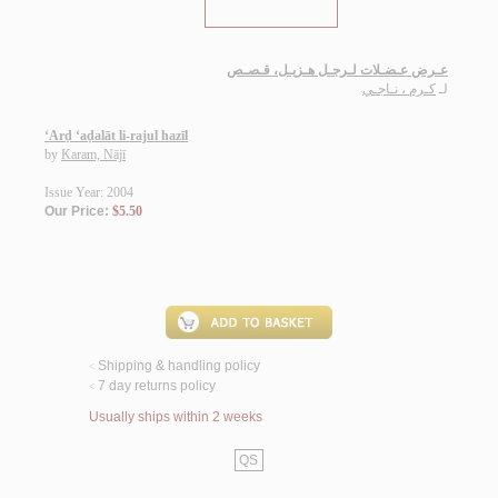
عـرض عـضـلات لـرجـل هـزيـل، قـصـص
لـ
كـرم ، نـاجـي
‘Arḍ ‘aḍalāt li-rajul hazīl
by
Karam, Nājī
Issue Year: 2004
Our Price:
$5.50
Shipping & handling policy
<
7 day returns policy
<
Usually ships within 2 weeks
QS