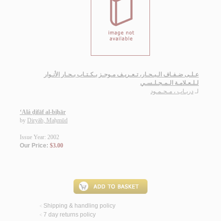
عـلـى ضـفـاف الـبـحـار، تـعـريـف مـوجـز بـكـتـاب بـحـار الأنـوار
لـلـعـلامـة الـمـجـلـسـي
لـ
دريـاب ، مـحـمـود
‘Alá ḍifāf al-biḥār
by
Diryāb, Maḥmūd
Issue Year: 2002
Our Price:
$3.00
Shipping & handling policy
<
7 day returns policy
<