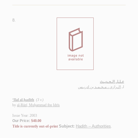
8.
عـلـل الـحـديـث
لـ
الـرازي ، مـحـمـد بن ادريـس
‘Ilal al-ḥadīth
(3 v.)
by
al-Rāzī, Muḥammad ibn Idrīs
Issue Year: 2003
Our Price:
$40.00
Subject:
Hadith -- Authorities
.
Title is currently out-of-print