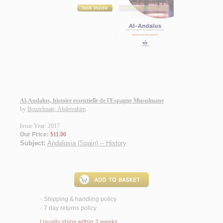
Al-Andalus, histoire essentielle de l'Espagne Musulmane
by
Bouzelmate, Abderrahim
Issue Year: 2017
Our Price:
$11.00
Subject:
Andalusia (Spain) -- History
.
Shipping & handling policy
<
7 day returns policy
<
Usually ships within 2 weeks