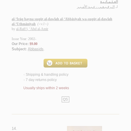
العـثـمـانـيـة
لـ
الـرفـيـعـي ، عـبـد الأمـيـر
al-‘Irāq bayna suqūṭ al-dawlah al-‘Abbāsīyah wa-suqūṭ al-dawlah
al-‘Uthmānīyah
(<v.1>)
by
al-Rafī‘ī, ‘Abd al-Amīr
Issue Year: 2002-
Our Price:
$9.00
Subject:
Abbasids
.
Shipping & handling policy
<
7 day returns policy
<
Usually ships within 2 weeks
QS
14.