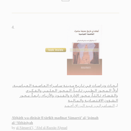
4.
أبـحـاث ودراسـات فـي تـاريـخ مـديـنـة سـامـراء الـعـاصـمـة الـعـبـاسـيـة،
أولاً، الـمـحـور الـطـبـي، ثـانـيـاً، الـمـحـور الـعـلـمـي والـفـكـري
والـقـضـاء، ثـالـثـاً، مـحـور الإدارة والـفـنـون والأزيـاء، رابـعـاً، مـحـور
الـشـؤون الاقـتـصـاديـة والـمـالـيـة
لـ
الـسـامـرائـي، عـبـد الـرزاق أحـمـد
Abḥāth wa-dirāsāt fī tārīkh madīnat Sāmarrā’ al-‘āṣimah
al-‘Abbāsīyah
by
al-Sāmarrā’ī, ‘Abd al-Razzāq Aḥmad