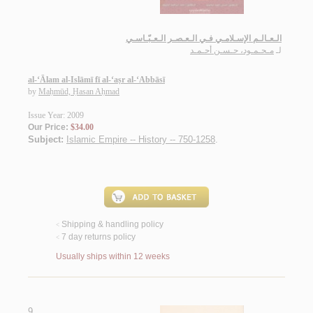
الـعـالـم الإسـلامـي فـي الـعـصـر الـعـبّـاسـي
لـ
مـحـمـود، حـسـن أحـمـد
al-‘Ālam al-Islāmī fī al-‘aṣr al-‘Abbāsī
by
Maḥmūd, Ḥasan Aḥmad
Issue Year: 2009
Our Price:
$34.00
Subject:
Islamic Empire -- History -- 750-1258
.
Shipping & handling policy
<
7 day returns policy
<
Usually ships within 12 weeks
9.