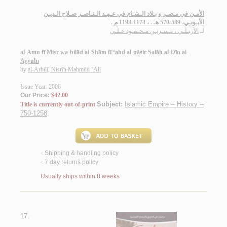
الأمـن في مـصـر و بـلاد الـشـام في عـهـد الـنـاصـر صـلاح الـديـن
الأيـوبـي، 589-570 هـ . ، 1174-1193 م .
لـ
الأربـلـي ، نـسـريـن مـحـمـود عـلـي
al-Amn fī Miṣr wa-bilād al-Shām fī ‘ahd al-nāṣir Ṣalāḥ al-Dīn al-
Ayyūbī
by
al-Arbilī, Nisrīn Maḥmūd ‘Alī
Issue Year: 2006
Our Price:
$42.00
Subject:
Islamic Empire -- History --
Title is currently out-of-print
750-1258
.
Shipping & handling policy
<
7 day returns policy
<
Usually ships within 8 weeks
17.