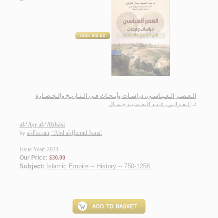
الـعـصـر الـعـبـاسـي، دراسـات وأبـحـاث فـي الـتـاريـخ والـحـضـارة
لـ
الـفـرانـي، عـبـد الـحـمـيـد جـمـال
al-‘Aṣr al-‘Abbāsī
by
al-Farrānī, ‘Abd al-Ḥamīd Jamāl
Issue Year: 2023
Our Price:
$30.00
Subject:
Islamic Empire -- History -- 750-1258
.