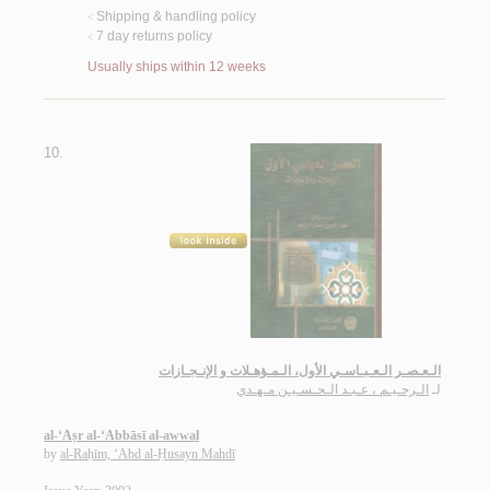
Shipping & handling policy
<
7 day returns policy
<
Usually ships within 12 weeks
10.
الـعـصـر الـعـبـاسـي الأول، الـمـؤهـلات و الإنـجـازات
لـ
الـرحـيـم ، عـبـد الـحـسـيـن مـهـدي
al-‘Aṣr al-‘Abbāsī al-awwal
by
al-Raḥīm, ‘Abd al-Ḥusayn Mahdī