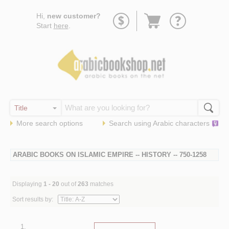
Go
Hi,
new customer?
to
Start
here
.
basket
More search options
Search using
Arabic
characters
ARABIC BOOKS ON ISLAMIC EMPIRE -- HISTORY -- 750-1258
Displaying
1 - 20
out of
263
matches
Sort results by:
1.