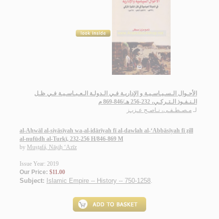
الأحـوال الـسـيـاسـيـة و الإداريـة فـي الـدولـة الـعـبـاسـيـة فـي ظـل
الـنـفـوذ الـتـركـي، 232-256 هـ/846-869 م
لـ
مـصـطـفـى، نـاصـح عـزيـز
al-Aḥwāl al-siyāsīyah wa-al-idārīyah fī al-dawlah al-‘Abbāsīyah fī ẓill
al-nufūdh al-Turkī, 232-256 H/846-869 M
by
Muṣṭafá, Nāṣiḥ ‘Azīz
Issue Year: 2019
Our Price:
$11.00
Subject:
Islamic Empire -- History -- 750-1258
.