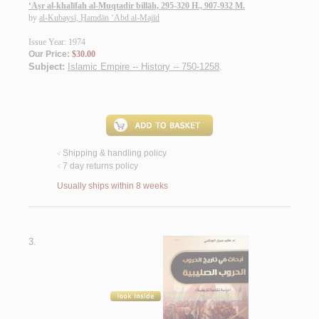
‘Aṣr al-khalīfah al-Muqtadir billāh, 295-320 H., 907-932 M.
by
al-Kubaysī, Ḥamdān ‘Abd al-Majīd
Issue Year: 1974
Our Price:
$30.00
Subject:
Islamic Empire -- History -- 750-1258
.
Shipping & handling policy
<
7 day returns policy
<
Usually ships within 8 weeks
3.