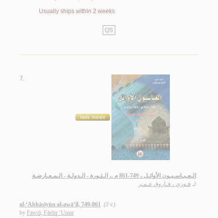
Usually ships within 2 weeks
QS
7.
الـعـبـاسـيـون الأوائـل ، 749-861 م .، الـثـورة - الـدولـة - الـمـعـارضـة
لـ
فـوزي ، فـاروق عـمـر
al-‘Abbāsīyūn al-awā’il, 749-861
(2 v.)
by
Fawzī, Fārūq ‘Umar