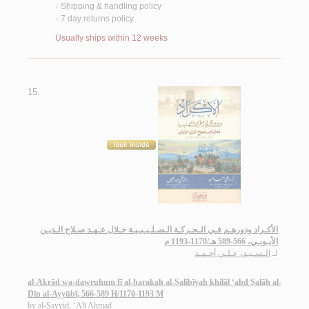
Shipping & handling policy
<
7 day returns policy
<
Usually ships within 12 weeks
15.
الأكـراد ودورهـم فـي الـحـركـة الـصـلـيـبـيـة خـلال عـهـد صـلاح الـديـن
الأيـوبـي، 566-589 هـ/1170-1193 م
لـ
الـسـيـد، عـلـي أحـمـد
al-Akrād wa-dawruhum fī al-ḥarakah al-Ṣalībīyah khilāl ‘ahd Ṣalāḥ al-
Dīn al-Ayyūbī, 566-589 H/1170-1193 M
by
al-Sayyid, ‘Alī Aḥmad