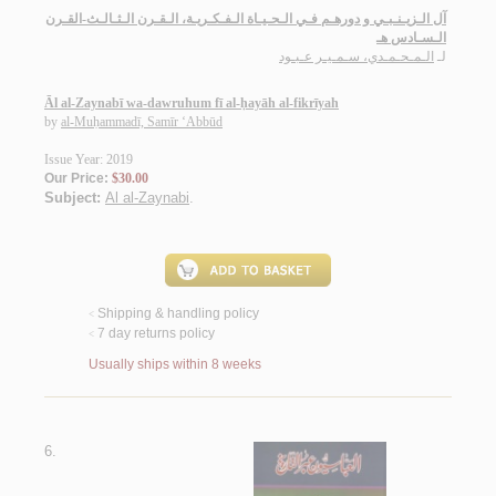
آل الـزيـنـبـي و دورهـم فـي الـحـيـاة الـفـكـريـة، الـقـرن الـثـالـث-القـرن
الـسـادس هـ
لـ
الـمـحـمـدي، سـمـيـر عـبـود
Āl al-Zaynabī wa-dawruhum fī al-ḥayāh al-fikrīyah
by
al-Muḥammadī, Samīr ‘Abbūd
Issue Year: 2019
Our Price:
$30.00
Subject:
Al al-Zaynabi
.
Shipping & handling policy
<
7 day returns policy
<
Usually ships within 8 weeks
6.