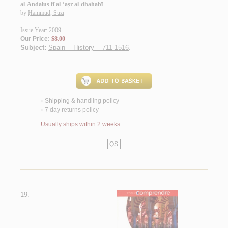
al-Andalus fī al-‘aṣr al-dhahabī
by
Ḥammūd, Sūzī
Issue Year: 2009
Our Price:
$8.00
Subject:
Spain -- History -- 711-1516
.
Shipping & handling policy
<
7 day returns policy
<
Usually ships within 2 weeks
QS
19.