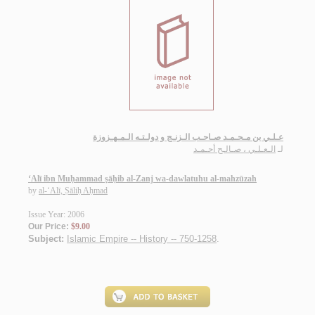
عـلـي بن مـحـمـد صـاحـب الـزنـج و دولـتـه الـمـهـزوزة
لـ
الـعـلـي ، صـالـح أحـمـد
‘Alī ibn Muḥammad ṣāḥib al-Zanj wa-dawlatuhu al-mahzūzah
by
al-‘Alī, Ṣāliḥ Aḥmad
Issue Year: 2006
Our Price:
$9.00
Subject:
Islamic Empire -- History -- 750-1258
.