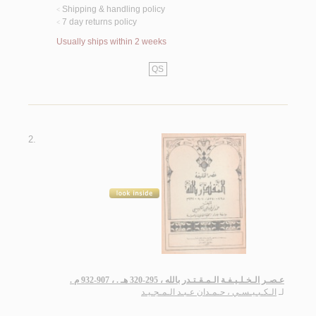
Shipping & handling policy
<
7 day returns policy
<
Usually ships within 2 weeks
QS
2.
عـصـر الـخـلـيـفـة الـمـقـتـدر بالله ، 295-320 هـ . ، 907-932 م .
لـ
الـكـبـيـسـي ، حـمـدان عـبـد الـمـجـيـد