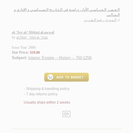
الـعـصـر الـعـبـاسـي الأول، دراسـة في الـتـاريـخ الـسـيـاسـي و الإداري و
الـمـالـي
لـ
الـدوري ، عبد الـعـزيـز
al-‘Aṣr al-‘Abbāsī al-awwal
by
al-Dūrī, ‘Abd al-‘Azīz
Issue Year: 2006
Our Price:
$10.00
Subject:
Islamic Empire -- History -- 750-1258
.
Shipping & handling policy
<
7 day returns policy
<
Usually ships within 2 weeks
QS