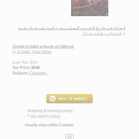
أبـحـاث فـي تـاريـخ الـحـروب الـصـلـيـبـيـة، دراسـة نـقـديـة تـاريـخـيـة
لـ
الـجـنـابـي، طـلـب صـبّـار
Abḥāth fī tārīkh al-ḥurūb al-Ṣalībīyah
by
al-Janābī, Ṭalab Ṣabbār
Issue Year: 2013
Our Price:
$8.00
Subject:
Crusades
.
Shipping & handling policy
<
7 day returns policy
<
Usually ships within 2 weeks
QS