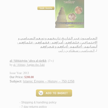
الـعـبـاسـيـون عـبـر الـتـاريـخ، تـاريـخـهـم و دورهـم الـسـيـاسـي و
الإجـتـمـاعـي ، خـلـفـاؤهـم - أمـراؤهـم - فـقـهـاؤهـم - عـلـمـاؤهـم -
أنـسـابـهـم - أعـلامـهـم - أدبـاؤهـم و شـعـراؤهـم
لـ
الـعـبـاسـي ، سـطـام بن زكـي
al-‘Abbāsīyūn ‘abra al-tārīkh
(3 v.)
by
al-‘Abbāsī, Saṭṭām ibn Zakī
Issue Year: 2013
Our Price:
$200.00
Subject:
Islamic Empire -- History -- 750-1258
.
Shipping & handling policy
<
7 day returns policy
<