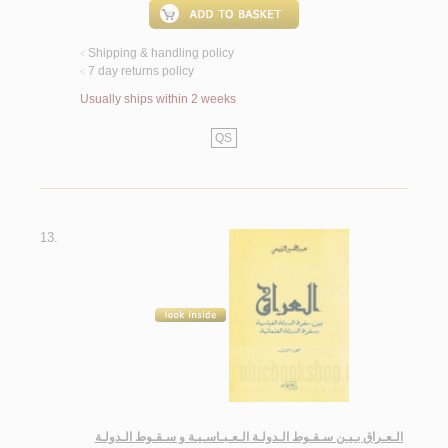
Shipping & handling policy
<
7 day returns policy
<
Usually ships within 2 weeks
QS
13.
الـعـراق بـيـن سـقـوط الـدولـة الـعـبـاسـيـة و سـقـوط الـدولـة