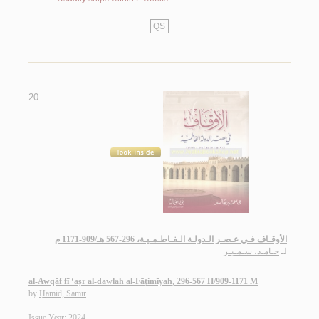
QS
20.
الأوقـاف فـي عـصـر الـدولـة الـفـاطـمـيـة، 296-567 هـ/909-1171 م
لـ
حـامـد، سـمـيـر
al-Awqāf fī ‘aṣr al-dawlah al-Fāṭimīyah, 296-567 H/909-1171 M
by
Ḥāmid, Samīr
Issue Year: 2024