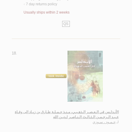
7 day returns policy
<
Usually ships within 2 weeks
QS
18.
الأنـدلـس في الـعـصـر الـذهـبـي، مـنـذ حـمـلـة طـارق بن زيـاد الى وفـاة
عـبـد الـرحـمـن الـثـالـث الـنـاصـر لـديـن الله
لـ
حـمـود ، سـوزي