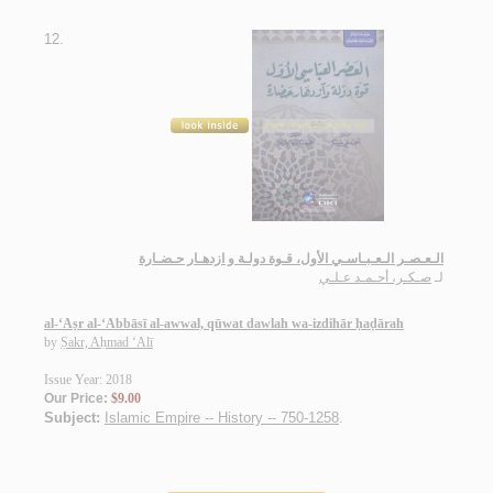
12.
الـعـصـر الـعـبـاسـي الأول، قـوة دولـة و ازدهـار حـضـارة
لـ
صـكـر، أحـمـد عـلـي
al-‘Aṣr al-‘Abbāsī al-awwal, qūwat dawlah wa-izdihār ḥaḍārah
by
Ṣakr, Aḥmad ‘Alī
Issue Year: 2018
Our Price:
$9.00
Subject:
Islamic Empire -- History -- 750-1258
.