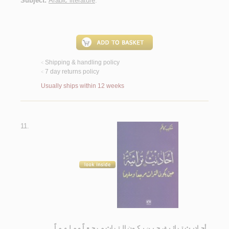
Subject:
Arabic literature
.
Shipping & handling policy
<
7 day returns policy
<
Usually ships within 12 weeks
11.
أحـاديـث تـراثـيـة، حـيـن يـكـون الـتـراث مـرجـعـاً و مـلـهـمـاً