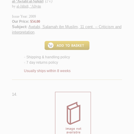
al-‘Awtabī al-Ṣuḥārī
(2 v.)
by
al-Jālūdī, ‘Alīyān
Issue Year: 2009
Our Price:
$54.00
Subject:
Awtabi, Salamah ibn Muslim, 11 cent. -- Criticism and
interpretation
.
Shipping & handling policy
<
7 day returns policy
<
Usually ships within 8 weeks
14.