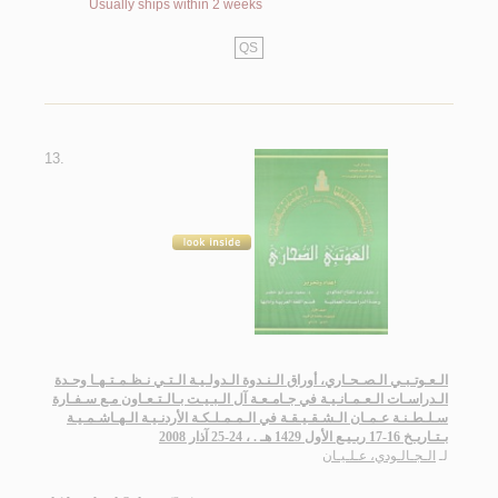
Usually ships within 2 weeks
QS
13.
الـعـوتـبـي الـصـحـاري، أوراق الـنـدوة الـدولـيـة الـتـي نـظـمـتـهـا وحـدة
الـدراسـات الـعـمـانـيـة في جـامـعـة آل الـبـيـت بـالـتـعـاون مـع سـفـارة
سـلـطـنـة عـمـان الـشـقـيـقـة في الـمـمـلـكـة الأردنـيـة الـهـاشـمـيـة
بـتـاريـخ 16-17 ربـيـع الأول 1429 هـ . ، 24-25 آذار 2008
الـجـالـودي، عـلـيـان
لـ