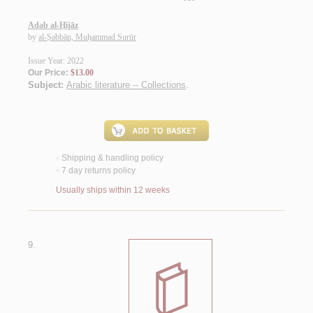
Adab al-Ḥijāz
by
al-Ṣabbān, Muḥammad Surūr
Issue Year: 2022
Our Price:
$13.00
Subject:
Arabic literature -- Collections
.
Shipping & handling policy
<
7 day returns policy
<
Usually ships within 12 weeks
9.