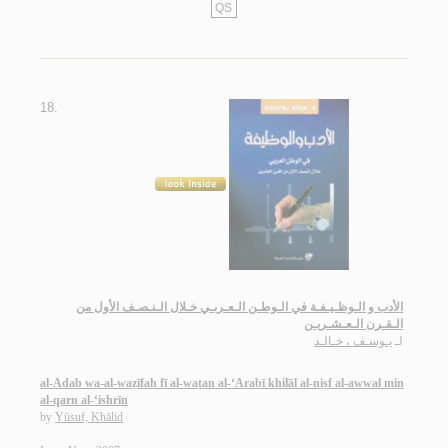
QS
18.
الأدب و الـوظـيـفـة في الـوطـن الـعـربـي خـلال الـنـصـف الأول من
الـقـرن الـعـشـريـن
يـوسـف ، خـالـد
لـ
al-Adab wa-al-waẓīfah fī al-waṭan al-‘Arabī khilāl al-niṣf al-awwal min
al-qarn al-‘ishrīn
by
Yūsuf, Khālid