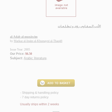
الأدب الـمـقـاوم، رؤى و تـطـلـعـات
al-Adab al-muqāwim
by
Markaz al-Imām al-Khumaynī al-Thaqāfī
Issue Year: 2005
Our Price:
$6.50
Subject:
Arabic literature
.
Shipping & handling policy
<
7 day returns policy
<
Usually ships within 2 weeks