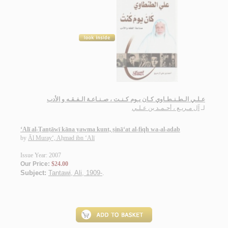
عـلـي الـطـنـطـاوي كـان يـوم كـنـت ، صـنـاعـة الـفـقـه و الأدب
آل مـريـع ، أحـمـد بن عـلـي
لـ
‘Alī al-Ṭanṭāwī kāna yawma kunt, ṣinā‘at al-fiqh wa-al-adab
by
Āl Muray‘, Aḥmad ibn ‘Alī
Issue Year: 2007
Our Price:
$24.00
Subject:
Tantawi, Ali, 1909-
.